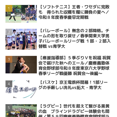
【ソフトテニス】王者・ワセダに完敗
も 得られた収穫を糧に勝負の夏へ／
令和８年度春季慶早定期戦
【バレーボール】無念の２部降格。チ
ームの形を取り戻せ／春季関東大学男
子バレーボールリーグ戦 １部・２部入
替戦 vs青学大
【應援指導部】５季ぶりＶを祝福 祝賀
会で届けた秋へのエール／慶應義塾体
育会野球部令和８年度東京六大学野球
春季リーグ戦優勝 祝賀会～後編～
【バスケ】京王電鉄杯開幕！1部リー
グの手厳しい洗礼vs拓大・青学大
【ラグビー】世代を超えて繋がる黒黄
の血 ブラインドラグビー体験会も開
催／第５９回慶應義塾體育會蹴球部ラ