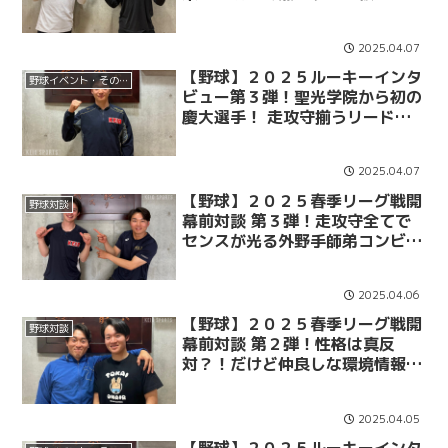
間”太陽”コンビ ～上田太陽×吉野
太陽～
2025.04.07
【野球】２０２５ルーキーインタ
野球イベント・その他
ビュー第３弾！聖光学院から初の
慶大選手！ 走攻守揃うリードオ
フマン ～竹田一遥～
2025.04.07
【野球】２０２５春季リーグ戦開
野球対談
幕前対談 第３弾！走攻守全てで
センスが光る外野手師弟コンビ
～横地広太×丸田湊斗～
2025.04.06
【野球】２０２５春季リーグ戦開
野球対談
幕前対談 第２弾！性格は真反
対？！だけど仲良しな環境情報学
部３年生コンビ ～小原大和×竹内
丈～
2025.04.05