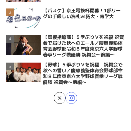
【バスケ】京王電鉄杯開幕！1部リー
グの手厳しい洗礼vs拓大・青学大
【應援指導部】５季ぶりＶを祝福 祝賀
会で届けた秋へのエール／慶應義塾体
育会野球部令和８年度東京六大学野球
春季リーグ戦優勝 祝賀会～後編～
【野球】５季ぶりＶを祝福 祝賀会で
秋への誓い／慶應義塾体育会野球部令
和８年度東京六大学野球春季リーグ戦
優勝 祝賀会～前編～