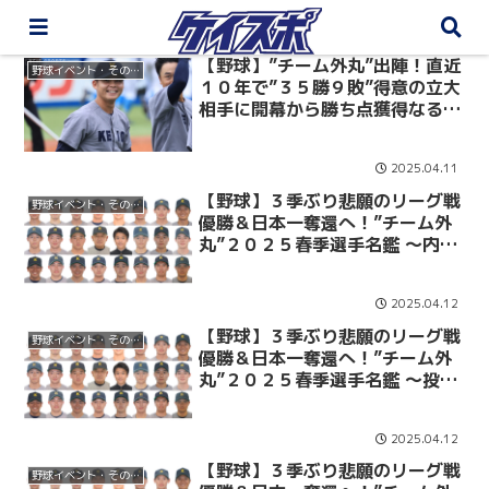
【野球】”チーム外丸”出陣！直近
野球イベント・その他
１０年で”３５勝９敗”得意の立大
相手に開幕から勝ち点獲得なるか
／ 立大戦展望
2025.04.11
【野球】３季ぶり悲願のリーグ戦
野球イベント・その他
優勝＆日本一奪還へ！”チーム外
丸”２０２５春季選手名鑑 ～内野
手＆外野手編～
2025.04.12
【野球】３季ぶり悲願のリーグ戦
野球イベント・その他
優勝＆日本一奪還へ！”チーム外
丸”２０２５春季選手名鑑 ～投手
＆捕手編～
2025.04.12
【野球】３季ぶり悲願のリーグ戦
野球イベント・その他