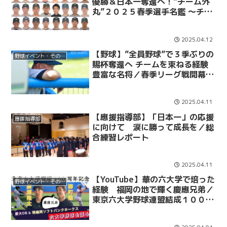
優勝＆日本一奪還へ！”チーム外
丸”２０２５春季選手名鑑 ～チー
ムスタッフ編～
2025.04.12
【野球】”全員野球”で３季ぶりの
野球イベント・その他
賜杯奪還へ チームを束ねる経験
豊富な名将／春季リーグ戦開幕直
前インタビュー 堀井哲也監督
2025.04.11
【應援指導部】「日本一」の応援
應援指導部
に向けて 涙に勝って成長を／総
合練習レポート
2025.04.11
【YouTube】華の六大学で培った
野球イベント・その他
経験 福岡の地で輝く慶應兄弟／
東京六大学野球連盟結成１００周
年記念インタビュー 柳町達＆廣
瀬隆太（福岡ソフトバンクホーク