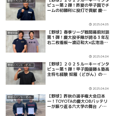
【野球】２０２５ルーキーインタ
野球イベント・その他
ビュー第２弾！昨夏の甲子園でチ
ームの初勝利に投打で貢献 慶大
を”日本一”に導く未来のエース候
補 ～入江祥太～
2025.04.05
【野球】春季リーグ戦開幕前対談
野球対談
第１弾！慶大投手陣が誇る３年左
右二枚看板～渡辺和大×広池浩成
～
2025.04.04
【野球】２０２５ルーキーインタ
野球イベント・その他
ビュー第１弾！甲子園優勝＆塾高
主将も経験 奴雁（どがん）の視
点を持つ捕手 ～加藤右悟～
2025.04.04
【野球】昨秋の選手権大会日本
野球イベント・その他
一！TOYOTAの慶大OBバッテリ
ーが振り返る六大学の舞台 ／東
京六大学野球連盟結成100周年記