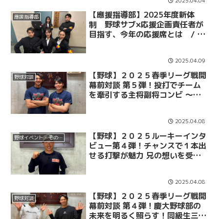
2025.04.04
ス）
【應援指導部】2025年度新体
應援指導部
制 野球サブ×応援企画責任者が
目指す、今年の応援席とは / 春
リーグ戦 各カード直前企画
NO.1
2025.04.09
【野球】２０２５春季リーグ戦開
野球対談
幕前対談 第５弾！投打でチーム
を牽引する主将副将コンビ ～外
丸東眞×今泉将～
2025.04.08
【野球】２０２５ルーキーインタ
野球イベント・その他
ビュー第４弾！チャンスで１本出
せる打撃が魅力 兄の想いを受け
継ぐ強打者 ～清原勝児～
2025.04.08
【野球】２０２５春季リーグ戦開
野球対談
幕前対談 第４弾！慶大野球部の
未来を明るく照らす！同級生三遊