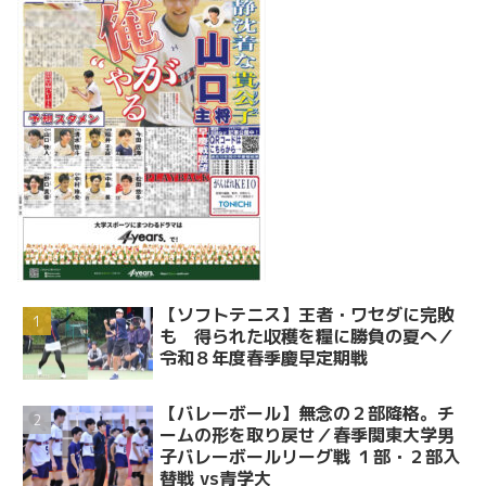
【ソフトテニス】王者・ワセダに完敗
も 得られた収穫を糧に勝負の夏へ／
令和８年度春季慶早定期戦
【バレーボール】無念の２部降格。チ
ームの形を取り戻せ／春季関東大学男
子バレーボールリーグ戦 １部・２部入
替戦 vs青学大