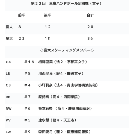
第２２回 早慶ハンドボール定期戦（女子）
前半
後半
合計
慶大
８
１２
２０
早大
２３
１3
３6
◇慶大スターティングメンバー◇
GK
＃１６
相澤亜美
（法２・宇都宮女子）
LB
＃８
川西沙良（経４・慶應女子）
CB
＃４
小圷莉奈（法４・青山学院横浜英和）
RB
＃７ 原詩風（商４・西南学院）
RW
＃６ 笹本莉央 （商４・慶應湘南藤沢）
PV
＃５ 速水憩（経４・天王寺）
LW
＃９ 森田愛弓（理２・慶應湘南藤沢）