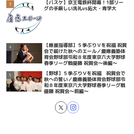
【バスケ】京王電鉄杯開幕！1部リー
グの手厳しい洗礼vs拓大・青学大
【應援指導部】５季ぶりＶを祝福 祝賀
会で届けた秋へのエール／慶應義塾体
育会野球部令和８年度東京六大学野球
春季リーグ戦優勝 祝賀会～後編～
【野球】５季ぶりＶを祝福 祝賀会で
秋への誓い／慶應義塾体育会野球部令
和８年度東京六大学野球春季リーグ戦
優勝 祝賀会～前編～