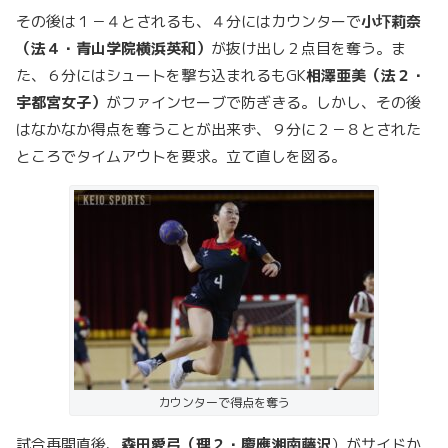
その後は１－４とされるも、４分にはカウンターで
小圷莉奈
（法４・青山学院横浜英和）
が抜け出し２点目を奪う。ま
た、６分にはシュートを撃ち込まれるもGK
相澤亜美（法２・
宇都宮女子）
がファインセーブで防ぎきる。しかし、その後
はなかなか得点を奪うことが出来ず、９分に２－８とされた
ところでタイムアウトを要求。立て直しを図る。
カウンターで得点を奪う
試合再開直後、
森田愛弓（理２・慶應湘南藤沢
）がサイドか