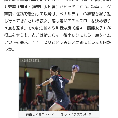
井史織（理４・神奈川大付属）
がピッチに立つ。秋季リーグ
直前に怪我で離脱して以降は、ペナルティーの練習を繰り返
し行ってきたという彼女。落ち着いて７ｍスローを決め切り
１点を返す。その後も笹本や
川西沙良（経４・慶應女子）
が
得点を奪うも、点差は縮まらず。後半８分にもう一度タイム
アウトを要求。１１－２８という苦しい展開にどう立ち向か
うか。
練習してきた７ｍスローをしっかり決め切った