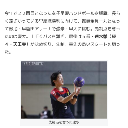
今年で２２回目となった女子早慶ハンドボール定期戦。長ら
く遠ざかっている早慶戦勝利に向けて、部員全員一丸となっ
て敵地・早稲田アリーナで強豪・早大に挑む。先制点を奪っ
たのは慶大。上手くパスを繋ぎ、最後は５番・
速水憩（経
４・天王寺）
が決め切り、先制。幸先の良いスタートを切っ
た。
先制点を奪った速水