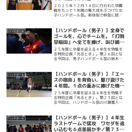
地での勝利を誓う／注目選手対
２０２５年１２月１４日に行われた早慶
談 岩本理子×角田百合佳×森田
戦をもって１年間の集大成をぶつけた女
子ハンドボール部。新体制で幹部に就任
愛弓
したのは新２・３年生。まだまだ発展途
上の部を切磋琢磨しながら支えている。
今回は、５月２３日（土）にホーム・蝮
【ハンドボール（男子）】全身で
ハンドボール
谷体育館での試合を控える...
ゴールを、心でチームを。「打倒
早稲田」へ全てを捧げ、叫び続け
た勝利への執念。全身でゴールを
２５年度に卒業を迎える４年生を特集す
死守した主将の矜持／４年生卒業
る特別企画「光るとき」。第２６回とな
る今回は、男子ハンドボール部の鈴木悠
企画「光るとき」 No.26 鈴木悠
斗（環４・桐光）。鍛え上げた肉体を武
斗
器に、圧倒的なフィジカルの強さを活か
した全身を投げ出すセーブで幾度となく
【ハンドボール（男子）】「エー
ハンドボール
チームを救ってきた。２年...
スの宿命」を背負い、駆け抜けた
４年間。１点の重みに捧げた情熱
の軌跡。／４年生卒業企画「光る
２５年度に卒業を迎える４年生を特集す
とき」 No.23 川瀬寛人
る特別企画「光るとき」。第２３回とな
る今回は、ハンドボール部の川瀬寛人
（経４・慶應）。ハンドボール部の「点
取り屋」として、常に相手の脅威であり
続けた川瀬。怪我に泣かされた下級生時
【ハンドボール（男子）】４年生
ハンドボール
代を経て、チームの浮沈を背...
ラストゲームで猛攻 ワセダを追
い込むも６点差届かず／第７３回