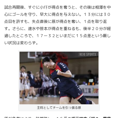
試合再開後、すぐに小圷が得点を奪うと、その後は相澤を中
心にゴールを守り、早大に得点を与えない。１３分には３０
点目を許すも、失点直後に原が得点を奪い、１点を取り返
す。さらに、速水や笹本が得点を重ねるも、後半２０分が経
過したところで、１７ー３２といまだに１５点差という厳し
い状況は変わらず。
主将としてチームを引っ張る原