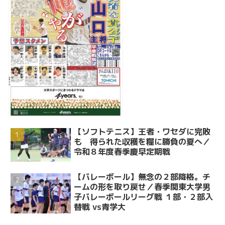
【ソフトテニス】王者・ワセダに完敗
も 得られた収穫を糧に勝負の夏へ／
令和８年度春季慶早定期戦
【バレーボール】無念の２部降格。チ
ームの形を取り戻せ／春季関東大学男
子バレーボールリーグ戦 １部・２部入
替戦 vs青学大