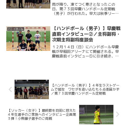
早慶ハンドボール定期戦
雨が降り、凍てつく寒さとなったこの
日、第７３回早慶ハンドボール定期戦
（男子）が行われた。早大は秋季リーグ
１部７位、慶大は２部７位という結果に
終わり、悔しさを残したまま迎えた伝統
の一戦。4年生にとってはラストゲームと
【ハンドボール（男子）】早慶戦
ハンドボール
なる舞台であり、これまで積...
直前インタビュー②／主将副将・
次期主将副将座談会
１２月１４日（日）にハンドボール早慶
戦が早稲田アリーナにて開催される。早
慶戦直前インタビュー①に引き続き、慶
應ハンド部の“現在”と“未来”を担う五
人、主将副将（鈴木悠斗（環４・桐
光）、川瀬寛人（経４・慶應））・次期
主将副将（中村信介（政３・...
【ハンドボール（男子）】４年生ラストゲー
ムで猛攻 ワセダを追い込むも６点差届かず
／第７３回早慶ハンドボール定期戦
【ソッカー（女子）】最終節を目前に控えた
４年生選手のご家族へのインタビュー企画第
３弾！小熊藤子選手のご両親