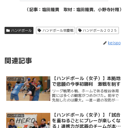
（記事：塩田隆貴 取材：塩田隆貴、小野寺叶翔）
ハンドボール
ハンドボール早慶戦
ハンドボール２０２５
keispo
関連記事
【ハンドボール（女子）】本拠地
ハンドボール
で悲願の今季初勝利 激戦を制す
リーグ戦第６戦、ホームである蝮谷体育
館には多くの観客がつめかけた。前半で
先制したのは慶大。一進一退の攻防が続
く中、ＣＢ森田愛弓（理３・慶應湘南藤
沢）を中心に、ディフェンスからの速攻
を幾度も仕掛け、得点を重ねていく。デ
【ハンドボール（女子）】「試合
ハンドボール
ィフェンスではＧＫ森田真...
を重ねるごとにプレーが楽しくな
る」連携力が武器のチームが本拠