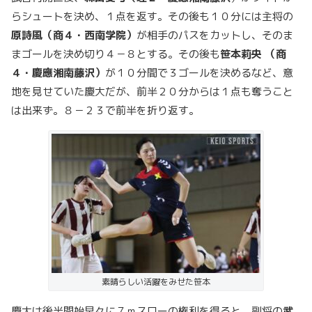
らシュートを決め、１点を返す。その後も１０分には主将の
原詩風（商４・西南学院）
が相手のパスをカットし、そのま
まゴールを決め切り４－８とする。その後も
笹本莉央 （商
４・慶應湘南藤沢）
が１０分間で３ゴールを決めるなど、意
地を見せていた慶大だが、前半２０分からは１点も奪うこと
は出来ず。８－２３で前半を折り返す。
素晴らしい活躍をみせた笹本
慶大は後半開始早々に７ｍスローの権利を得ると、副将の
武