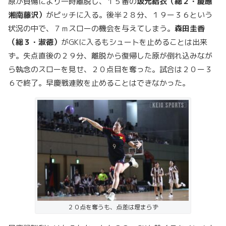
原が負傷により一時離脱し、１５番の
坂元結衣（総２・慶應
湘南藤沢）
がピッチに入る。後半２８分、１９ー３６という
状況の中で、７ｍスローの機会を与えてしまう。
森田圭香
（総３・淑徳）
がGKに入るもシュートを止めることは出来
ず。失点直後の２９分、離脱から復帰した原が倒れ込みなが
ら執念のスローを見せ、２０点目を奪った。試合は２０ー３
６で終了。早慶戦連敗を止めることはできなかった。
２０点を奪うも、点差は埋まらず