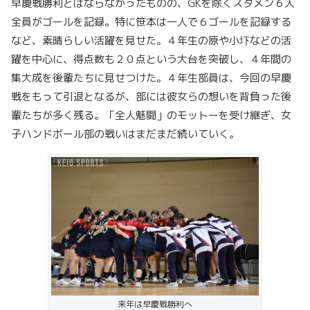
早慶戦勝利とはならなかったものの、GKを除くスタメン６人
全員がゴールを記録。特に笹本は一人で６ゴールを記録する
など、素晴らしい活躍を見せた。４年生の原や小圷などの活
躍を中心に、得点数も２０点という大台を突破し、４年間の
集大成を後輩たちに見せつけた。４年生部員は、今回の早慶
戦をもって引退となるが、部には彼女らの想いを背負った後
輩たちが多く残る。「全人魅闘」のモットーを受け継ぎ、女
子ハンドボール部の戦いはまだまだ続いていく。
来年は早慶戦勝利へ