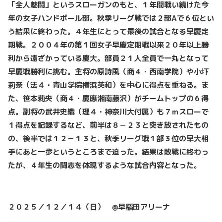
「全人魅闘」というスローガンのもと、１年間戦い続けた今
年の女子ハンドボール部。秋季リーグ戦では２部Aで６位とい
う結果に終わった。４年生にとって最後の試合となる早慶定
期戦。２００４年の第１回女子早慶定期戦以来２０年以上勝
利から遠ざかっている慶大。部員２１人全員で一丸となって
早慶戦勝利に挑む。主将の原詩風（商４・西南学院）や
小圷
莉奈（法４・青山学院横浜英和）
を中心に得点を重ねる。ま
た、笹本莉央（商４・慶應湘南藤沢）がチームトップの６得
点。
副将の武井史織（理４・神奈川大付属）も７ｍスローで
１得点を記録するなど、
前半は８－２３と突き放されたもの
の、後半では１２－１３と、秋季リーグ戦１部３位の早大相
手にあと一歩というところまで迫った。結果は敗戦に終わっ
たが、４年生の闘志を体現するような試合内容となった。
２０２５／１２／１４（日） @早稲田アリーナ