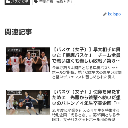
バスケ女子
卒業企画「光るとき」
keispo
関連記事
【バスケ（女子）】早大相手に貫
バスケ女子
いた「慶應バスケ」 チーム全員
で戦い抜くも悔しい敗戦／第８４
回早慶バスケットボール定期戦
今年で第８４回目となる早慶バスケット
ボール定期戦。第１Qは早大の素早い攻撃
と堅いデフェンスに苦しめられた慶大だ
が、第２Q以降は順調に得点を重ねて意地
を見せた。強敵の早大相手に悔しい敗戦
を喫したものの、最後まで慶應らしい泥
【バスケ（女子）】使命を果たす
バスケ女子
臭いバスケを貫き、４...
ために 先輩から後輩へ紡いだ想
いのバトン／４年生卒業企画「光
るとき」 No.65・野見山洋実
25年度に卒業を迎える４年生を特集する
特別企画「光るとき」。第65回となる今
回は、女子バスケットボール部の野見山
洋実（法４・聖心女子）。野見山は、自