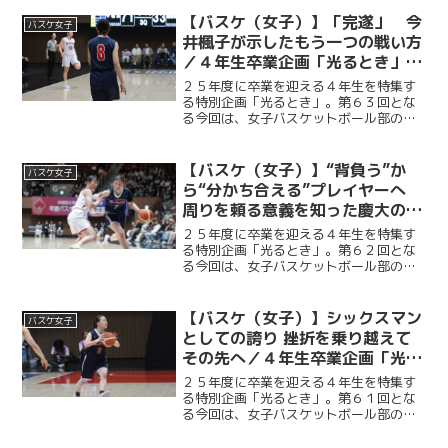
身には先輩が示してきた背中を受け継ぐ
使命があると感じていた。全てはチーム
【バスケ（女子）】「完遂」 今
バスケ女子
のために――その思い...
井楓子が示したもう一つの戦い方
／４年生卒業企画「光るとき」
No.63・今井楓子
２５年度に卒業を迎える４年生を特集す
る特別企画「光るとき」。第６３回とな
る今回は、女子バスケットボール部の今
井楓子（商４・吉祥女子）。コートに立
てない時間も重ねた中で、それでも“好
き”を貫いてたどり着いた、彼女なりのバ
【バスケ（女子）】“背負う”か
バスケ女子
スケの形とは＿＿。
ら“分かち合える”プレイヤーへ
周りを頼る意義を知った慶大のエ
ース／４年生卒業企画「光ると
２５年度に卒業を迎える４年生を特集す
き」 No.62・河村さくら
る特別企画「光るとき」。第６２回とな
る今回は、女子バスケットボール部の河
村さくら（文４・松陽）。下級生時代か
ら試合に出場し、人一倍強い責任感でチ
ームを支えてきた河村。慶大女子バスケ
【バスケ（女子）】シックスマン
バスケ女子
部のエースとして歩んだ軌...
としての誇り 挫折を乗り越えて
その先へ／４年生卒業企画「光る
とき」 No.61・吉田千里
２５年度に卒業を迎える４年生を特集す
る特別企画「光るとき」。第６１回とな
る今回は、女子バスケットボール部の吉
田千里（理４・田園調布雙葉）。慶大女
子バスケ部における吉田の役割は“シック