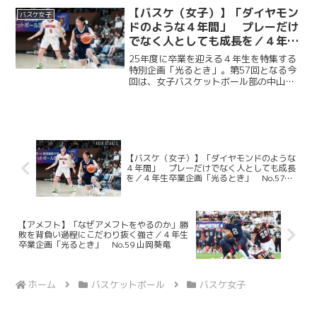
スマン”。誰よりも強い気持ちでプレーを
【バスケ（女子）】「ダイヤモン
バスケ女子
続けてきた、吉田の４...
ドのような４年間」 プレーだけ
でなく人としても成長を／４年生
卒業企画「光るとき」 No.57・
25年度に卒業を迎える４年生を特集する
中山璃音
特別企画「光るとき」。第57回となる今
回は、女子バスケットボール部の中山璃
音（文４・湘南）。主将として1年間慶大
女子バスケ部をまとめてきた中山。「ダ
イヤモンドはダイヤモンドでしか磨けな
い」という言葉を胸...
【バスケ（女子）】「ダイヤモンドのような
４年間」 プレーだけでなく人としても成長
を／４年生卒業企画「光るとき」 No.57・
中山璃音
【アメフト】「なぜアメフトをやるのか」勝
敗を背負い過程にこだわり抜く強さ／４年生
卒業企画「光るとき」 No.59 山岡葵竜
ホーム
バスケットボール
バスケ女子