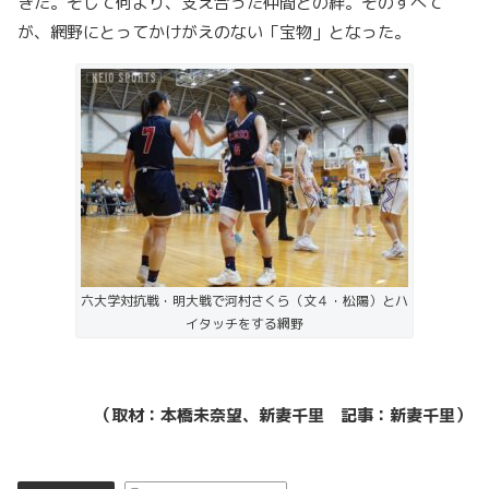
きた。そして何より、支え合った仲間との絆。そのすべて
が、網野にとってかけがえのない「宝物」となった。
六大学対抗戦・明大戦で河村さくら（文４・松陽）とハ
イタッチをする網野
（取材：本橋未奈望、新妻千里 記事：新妻千里）