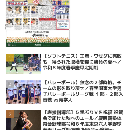
【ソフトテニス】王者・ワセダに完敗
も 得られた収穫を糧に勝負の夏へ／
令和８年度春季慶早定期戦
【バレーボール】無念の２部降格。チ
ームの形を取り戻せ／春季関東大学男
子バレーボールリーグ戦 １部・２部入
替戦 vs青学大
【應援指導部】５季ぶりＶを祝福 祝賀
会で届けた秋へのエール／慶應義塾体
育会野球部令和８年度東京六大学野球
春季リーグ戦優勝 祝賀会～後編～