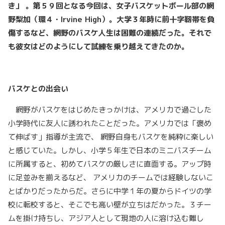
き」 。第５９回となる今回は、女子バスケットボール部の網
野梨加（環４・Irvine High）。大学３年時に前十字靭帯を負
傷するなど、網野のバスケ人生は困難の連続だった。それで
も彼女はどのようにして試練を乗り越えてきたのか。
バスケとの出会い
網野がバスケをはじめたきっかけは、アメリカで過ごした
小学時代に友人に誘われたことだった。アメリカでは「褒め
て伸ばす」指導が主流で、 網野自身もバスケを純粋に楽しい
と感じていた。しかし、小学５年生で日本のミニバスチーム
に所属すると、初めてバスケの厳しさに直面する。アップ時
に足並みを揃えるなど、 アメリカのチームでは経験しないこ
とばかりだったからだ。さらに中学１年の夏からドイツの学
校に転校すると、そこでも高い壁が立ちはだかった。３チー
ムを掛け持ちし、アジア人として現地の人に溶け込む難し