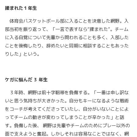
揉まれた１年生
体育会バスケットボール部に入ることを決意した網野。入
部当初を振り返って、「一言で表すなら“揉まれた”。チーム
に入る自覚について先輩から問われることも多く、入部した
ことを後悔したり、辞めたいと同期に相談することもあった
りした」という。
ケガに悩んだ 3 年生
３年時、網野は前十字靭帯を負傷する。「一番は申し訳な
いと思う気持ちが大きかった。自分もキーになるような戦術
をコーチが考えてくださっていたし、自分がいないことによ
ってチームの動きが変わってしまうことが辛かった」と話
す。負傷した後、 網野は先輩やチームのためにプレー以外の
面で支えようと奮起。しかしそれは容易なことではなく、網