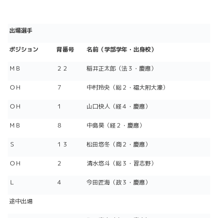
出場選手
ポジション
背番号
名前（学部学年・出身校）
ＭＢ
２２
稲井正太郎（法３・慶應）
ＯＨ
７
中村玲央（総２・福大附大濠）
ＯＨ
１
山口快人（経４・慶應）
ＭＢ
８
中島昊（経２・慶應）
Ｓ
１３
松田悠冬（商２・慶應）
ＯＨ
２
清水悠斗（総３・習志野）
Ｌ
４
今田匠海（政３・慶應）
途中出場