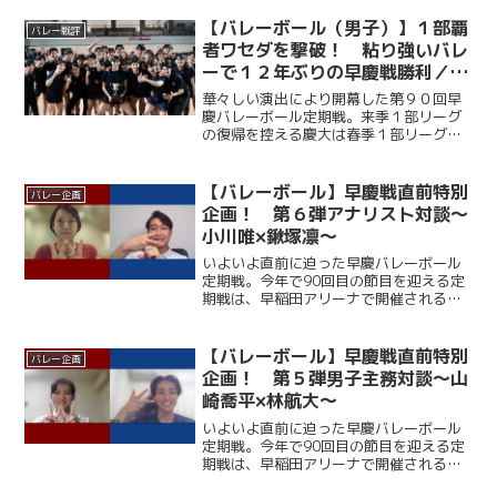
【バレーボール（男子）】１部覇
バレー戦評
者ワセダを撃破！ 粘り強いバレ
ーで１２年ぶりの早慶戦勝利／第
９０回早慶バレーボール定期戦
華々しい演出により開幕した第９０回早
慶バレーボール定期戦。来季１部リーグ
の復帰を控える慶大は春季１部リーグ王
者・早大相手に第１セットを２５－１２
のダブルスコアで落とすも、第２セット
は中村玲央（総２・福大附大濠）が連続
【バレーボール】早慶戦直前特別
バレー企画
得点を挙げるなど着実にリ...
企画！ 第６弾アナリスト対談～
小川唯×鍬塚凛～
いよいよ直前に迫った早慶バレーボール
定期戦。今年で90回目の節目を迎える定
期戦は、早稲田アリーナで開催される。
ここ12年、早大に勝利できていない慶大
だが、春季リーグでは１部復帰を果たし
ており、打倒・ワセダに向けて勢いに乗
【バレーボール】早慶戦直前特別
バレー企画
っている。一方の早大...
企画！ 第５弾男子主務対談～山
崎喬平×林航大～
いよいよ直前に迫った早慶バレーボール
定期戦。今年で90回目の節目を迎える定
期戦は、早稲田アリーナで開催される。
ここ12年、早大に勝利できていない慶大