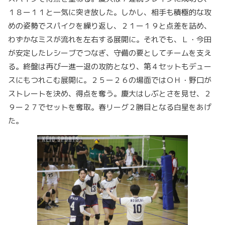
１８ー１１と一気に突き放した。しかし、相手も積極的な攻
めの姿勢でスパイクを繰り返し、２１ー１９と点差を詰め、
わずかなミスが流れを左右する展開に。それでも、Ｌ・今田
が安定したレシーブでつなぎ、守備の要としてチームを支え
る。終盤は再び一進一退の攻防となり、第４セットもデュー
スにもつれこむ展開に。２５ー２６の場面ではＯＨ・野口が
ストレートを決め、得点を奪う。慶大はしぶとさを見せ、２
９ー２７でセットを奪取。春リーグ２勝目となる白星をあげ
た。