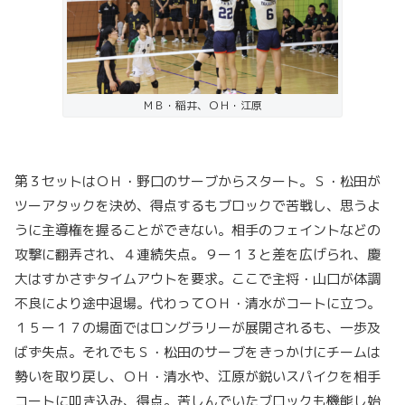
ＭＢ・稲井、ＯＨ・江原
第３セットはＯＨ・野口のサーブからスタート。Ｓ
・
松田が
ツーアタックを決め、得点するもブロックで苦戦し、思うよ
うに主導権を握ることができない。相手のフェイントなどの
攻撃に翻弄され、４連続失点。９ー１３と差を広げられ、慶
大はすかさずタイムアウトを要求。ここで主将・山口が体調
不良により途中退場。代わってＯＨ・清水がコートに立つ。
１５ー１７の場面ではロングラリーが展開されるも、一歩及
ばず失点。それでもＳ・松田のサーブをきっかけにチームは
勢いを取り戻し、ＯＨ・清水や、江原が鋭いスパイクを相手
コートに叩き込み、得点。苦しんでいたブロックも機能し始