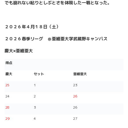
でも崩れない粘りとしぶとさを体現した一戦となった。
２０２６年４月１８日（土）
２０２６春季リーグ ＠亜細亜大学武蔵野キャンパス
慶大×亜細亜大
得点
慶大
セット
亜細亜大
25
1
23
24
2
26
28
3
26
29
4
27