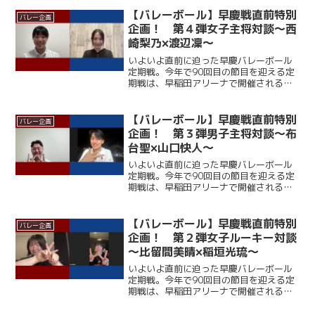
だが、春季リーグでは１部復帰を果たし
ており、打倒・ワセダに向けて勢いに乗
【バレーボール】早慶戦直前特別
バレー企画
っている。一方の早大...
企画！ 第４弾女子主将対談～西
崎梨乃×渡辺凜～
いよいよ直前に迫った早慶バレーボール
定期戦。今年で90回目の節目を迎える定
期戦は、早稲田アリーナで開催される。
ここ12年、早大に勝利できていない慶大
だが、春季リーグでは１部復帰を果たし
ており、打倒・ワセダに向けて勢いに乗
【バレーボール】早慶戦直前特別
バレー企画
っている。一方の早大...
企画！ 第３弾男子主将対談～布
台聖×山口快人～
いよいよ直前に迫った早慶バレーボール
定期戦。今年で90回目の節目を迎える定
期戦は、早稲田アリーナで開催される。
ここ12年、早大に勝利できていない慶大
だが、春季リーグでは１部復帰を果たし
ており、打倒・ワセダに向けて勢いに乗
【バレーボール】早慶戦直前特別
バレー企画
っている。一方の早大...
企画！ 第２弾女子ルーキー対談
～比留間美晴×稲垣光琉～
いよいよ直前に迫った早慶バレーボール
定期戦。今年で90回目の節目を迎える定
期戦は、早稲田アリーナで開催される。
ここ12年、早大に勝利できていない慶大
だが、春季リーグでは１部復帰を果たし