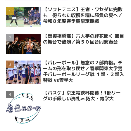
【ソフトテニス】王者・ワセダに完敗
も 得られた収穫を糧に勝負の夏へ／
令和８年度春季慶早定期戦
【應援指導部】六大学の絆花開く 節目
の舞台で熱演／第５０回合同演奏会
【バレーボール】無念の２部降格。チ
ームの形を取り戻せ／春季関東大学男
子バレーボールリーグ戦 １部・２部入
替戦 vs青学大
【バスケ】京王電鉄杯開幕！1部リー
グの手厳しい洗礼vs拓大・青学大