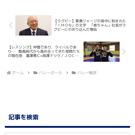
ており、打倒・ワセダに向けて勢いに乗
っている。一方の早大...
【ラグビー】黒黄ジャージの背中に刻まれた
「ＩＭＯＮ」の文字 「鉄ちゃん」社長がラ
グビーにのめり込んだ理由
【レスリング】仲間であり、ライバルであ
り… 塾高時代から高め合ってきた怪物たち
の現在地 瀧澤勇仁×岡澤ナツラ／ＪＯＣジ
ュニアオリンピックカップ２０２６年Ｕ２０
直前対談企画
ホーム
バレーボール
バレー戦評
記事を検索