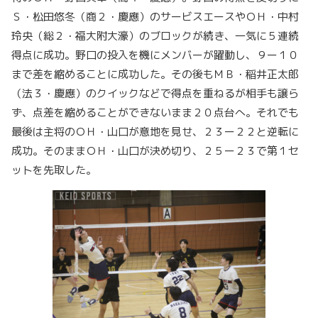
Ｓ・松田悠冬（商２・慶應）のサービスエースやＯＨ・中村
玲央（総２・福大附大濠）のブロックが続き、一気に５連続
得点に成功。野口の投入を機にメンバーが躍動し、９ー１０
まで差を縮めることに成功した。その後もＭＢ・稲井正太郎
（法３・慶應）のクイックなどで得点を重ねるが相手も譲ら
ず、点差を縮めることができないまま２０点台へ。それでも
最後は主将のＯＨ・山口が意地を見せ、２３ー２２と逆転に
成功。そのままＯＨ・山口が決め切り、２５ー２３で第１セ
ットを先取した。