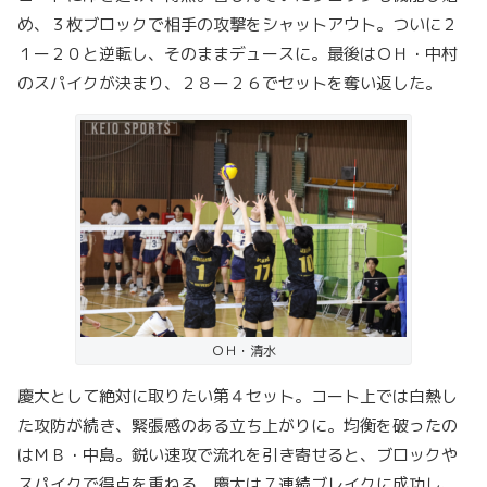
め、３枚ブロックで相手の攻撃をシャットアウト。ついに２
１ー２０と逆転し、そのままデュースに。最後はＯＨ・中村
のスパイクが決まり、２８ー２６でセットを奪い返した。
ＯＨ・清水
慶大として絶対に取りたい第４セット。コート上では白熱し
た攻防が続き、緊張感のある立ち上がりに。均衡を破ったの
はＭＢ・中島。鋭い速攻で流れを引き寄せると、ブロックや
スパイクで得点を重ねる。慶大は７連続ブレイクに成功し、