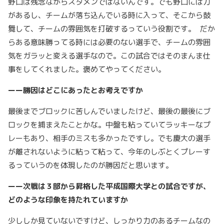
野口は残念ながらスタメンではないんです。でも野口には力
があるし、チームが落ち込んでいる時に入って、そこから鼓
舞して、チームの雰囲気を打破するっていう役割です。 だか
らある意味勝ってる時には必要のない選手で、チームの雰囲
気をガラッと変える選手なので。この試合ではそのまんま仕
事をしてくれました。褒めてやってください。
ーー勝因はどこにあったとお考えですか
最後までブロックに苦しんでいましたけど、最後の最後にブ
ロックを捕まえたことかな。中盤も粘っていてラッキーなプ
レーもあり、相手のミスも多かったですし。でも慶大の選手
が離されないように粘って粘って、今年のしぶとくプレーす
るっていうのを体現したのが勝因だと思います。
ーー次戦は３部から昇格した平成国際大学との試合ですが、
どのような印象を持たれていますか
少ししか見ていないですけど、しっかり力のあるチームなの