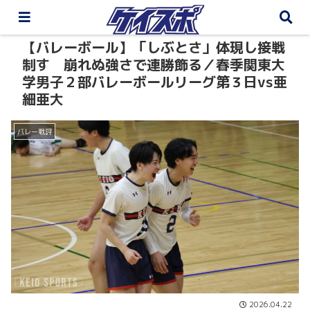
【バレーボール】「しぶとさ」体現し接戦
制す 崩れぬ強さで連勝飾る／春季関東大
学男子２部バレーボールリーグ第３日vs亜
細亜大
バレー戦評
2026.04.22