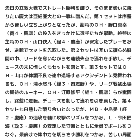
先日の立教大戦でストレート勝利を飾り、そのまま勢いに乗
りたい慶大は亜細亜大との一戦に臨んだ。第１セットは序盤
から苦しい立ち上がりとなったが、副将のＯＨ・野口真幸
（商４・慶應）の投入をきっかけに選手たちが躍動。終盤は
主将のＯＨ・山口快人（経４・慶應）が安定したプレーをみ
せ、逆転でセットを先取した。第２セットは互いに譲らぬ展
開の中、リードを奪いながらも連続失点で流れを手放し、デ
ュースの末に惜しくもセットを落とす。第３セットではＯ
Ｈ・山口が体調不良で途中退場するアクシデントに見舞われ
るも、ＯＨ・清水悠斗（総３・習志野）や、リーグ戦初出場
の期待のルーキー、ＯＨ・江原修平（経１・慶應）らが奮闘
し、終盤に逆転。デュースを制して流れを引き戻した。第４
セットも白熱した競り合いとなったが、ＭＢ・中島昊（経
２・慶應）の速攻を軸に攻撃のリズムをつかみ、Ｌ・今田匠
海（政３・慶應）の安定した守備とともに全員でボールをつ
なぐ。最後まで集中力を切らさず勝利をつかみ、苦しい局面