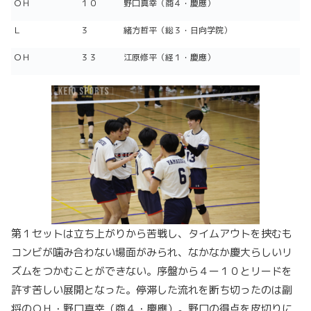
ＯＨ
１０
野口真幸（商４・慶應）
Ｌ
３
緒方哲平（総３・日向学院）
ＯＨ
３３
江原修平（経１・慶應）
第１セットは立ち上がりから苦戦し、タイムアウトを挟むも
コンビが噛み合わない場面がみられ、なかなか慶大らしいリ
ズムをつかむことができない。序盤から４ー１０とリードを
許す苦しい展開となった。停滞した流れを断ち切ったのは副
将のＯＨ・野口真幸（商４・慶應）。野口の得点を皮切りに