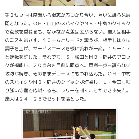
第２セットは序盤から闘志がぶつかり合い、互いに譲らぬ展
開となった。ＯＨ・山口のスパイクやＭＢ・中島のクイック
で点数を重ねるも、なかなか点差は広がらない。慶大は相手
のミスを逃さず、１０ー６とリードを奪うが、相手も徐々に
調子を上げ、サービスエースを機に流れが一変。１５ー１７
と逆転を許した。それでも、Ｓ・松田とＭＢ・稲井のブロッ
クが機能し、２０点台を目前に同点へ。両者一歩も譲らない
攻防が続き、そのままデュースにもつれ込んだ。ＯＨ・中村
のスパイクやＭＢ・稲井のクイックが炸裂し、Ｌ・今田も粘
り強い守備で応戦するも、ラリーを制すことができず失点。
慶大は２４ー２６でセットを落とした。