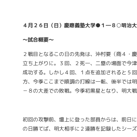
４月２６日（日）慶應義塾大学●１―８○明治大
～試合概要～
２戦目となるこの日の先発は、沖村要（商４・慶
立ち上がりに。３回、２死一、二塁の場面で今津
成功する。しかし４回、１点を追加されると５回
方、今季ここまで順調の打線は一転、後半では明
－８の大差での敗戦。今季初黒星となり、明大戦
初回の攻撃前、壇上に登った部員からは、前日に
の日勝てば、明大相手に２連勝を記録したシーズ