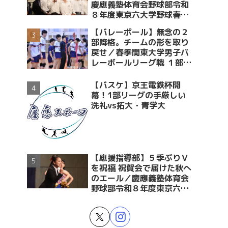
慶應義塾体育会野球部令和
８年度東京六大学野球春季
リーグ戦優勝 祝賀会～前編
【バレーボール】無念の２
～
部降格。チームの形を取り
戻せ／春季関東大学男子バ
レーボールリーグ戦 １部・
２部入替戦 vs青学大
【バスケ】京王電鉄杯開
幕！1部リーグの手厳しい
洗礼vs拓大・青学大
【應援指導部】５季ぶりＶ
を祝福 祝賀会で届けた秋へ
のエール／慶應義塾体育会
野球部令和８年度東京六大
学野球春季リーグ戦優勝 祝
賀会～後編～