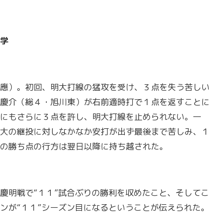
学
應）。初回、明大打線の猛攻を受け、３点を失う苦しい
慶介（総４・旭川東）が右前適時打で１点を返すことに
にもさらに３点を許し、明大打線を止められない。一
大の継投に対しなかなか安打が出ず最後まで苦しみ、１
の勝ち点の行方は翌日以降に持ち越された。
慶明戦で“１１”試合ぶりの勝利を収めたこと、そしてこ
ンが“１１”シーズン目になるということが伝えられた。