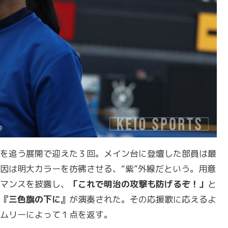
を追う展開で迎えた３回。メイン台に登壇した部員は最
因は明大カラーを彷彿させる、“紫”外線だという。用意
マンスを披露し、
「これで明治の攻撃も防げるぞ！」
と
『三色旗の下に』
が演奏された。その応援歌に応えるよ
ムリーによって１点を返す。