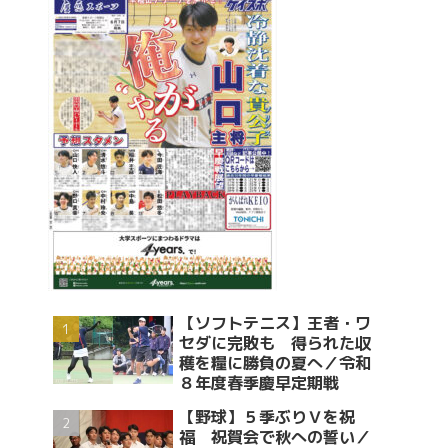
【ソフトテニス】王者・ワ
セダに完敗も 得られた収
穫を糧に勝負の夏へ／令和
８年度春季慶早定期戦
【野球】５季ぶりＶを祝
福 祝賀会で秋への誓い／