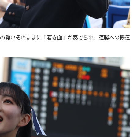
の勢いそのままに
『若き血』
が奏でられ、連勝への機運