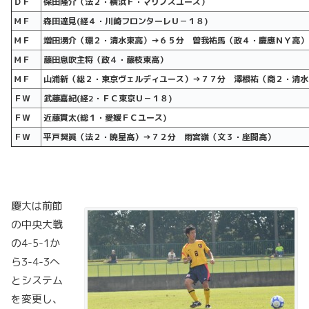
ＤＦ
保田隆介（法２・横浜Ｆ・マリノスユース）
ＭＦ
森田達見(
経４・川崎フロンターレＵ－１８)
ＭＦ
増田湧介（環２・清水東高）→６５分 曽我祐馬（政４・慶應ＮＹ高）
ＭＦ
藤田息吹主将（政４・藤枝東高）
ＭＦ
山浦新（総２・東京ヴェルディユース）→７７分 澤根祐（商２・清水
ＦＷ
武藤嘉紀(
経2
・ＦＣ東京Ｕ－１８)
ＦＷ
近藤貫太(
総１・愛媛ＦＣユース)
ＦＷ
平戸奨眞（法２・暁星高）→７２分 雨宮嶺（文３・座間高）
慶大は前節
の中央大戦
の4-5-1か
ら3-4-3へ
とシステム
を変更し、