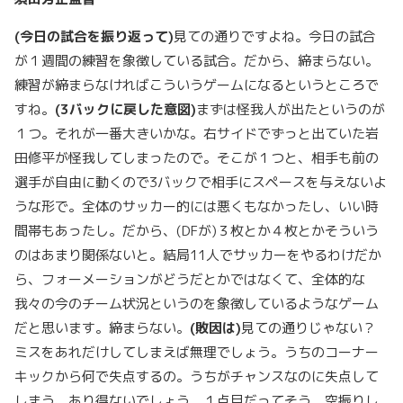
(
今日の試合を振り返って)
見ての通りですよね。今日の試合
が１週間の練習を象徴している試合。だから、締まらない。
練習が締まらなければこういうゲームになるというところで
すね。
(3
バックに戻した意図)
まずは怪我人が出たというのが
１つ。それが一番大きいかな。右サイドでずっと出ていた岩
田修平が怪我してしまったので。そこが１つと、相手も前の
選手が自由に動くので3バックで相手にスペースを与えないよ
うな形で。全体のサッカー的には悪くもなかったし、いい時
間帯もあったし。だから、(DFが)３枚とか４枚とかそういう
のはあまり関係ないと。結局11人でサッカーをやるわけだか
ら、フォーメーションがどうだとかではなくて、全体的な
我々の今のチーム状況というのを象徴しているようなゲーム
だと思います。締まらない。
(
敗因は)
見ての通りじゃない？
ミスをあれだけしてしまえば無理でしょう。うちのコーナー
キックから何で失点するの。うちがチャンスなのに失点して
しまう、あり得ないでしょう。１点目だってそう。空振りし