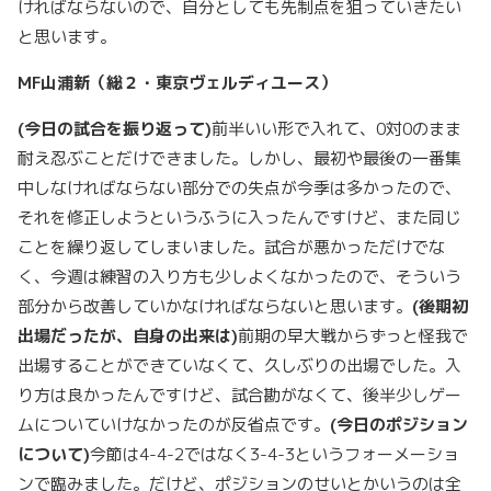
ければならないので、自分としても先制点を狙っていきたい
と思います。
MF
山浦新（総２・東京ヴェルディユース）
(
今日の試合を振り返って)
前半いい形で入れて、0対0のまま
耐え忍ぶことだけできました。しかし、最初や最後の一番集
中しなければならない部分での失点が今季は多かったので、
それを修正しようというふうに入ったんですけど、また同じ
ことを繰り返してしまいました。試合が悪かっただけでな
く、今週は練習の入り方も少しよくなかったので、そういう
部分から改善していかなければならないと思います。
(
後期初
出場だったが、自身の出来は)
前期の早大戦からずっと怪我で
出場することができていなくて、久しぶりの出場でした。入
り方は良かったんですけど、試合勘がなくて、後半少しゲー
ムについていけなかったのが反省点です。
(
今日のポジション
について)
今節は4-4-2ではなく3-4-3というフォーメーショ
ンで臨みました。だけど、ポジションのせいとかいうのは全