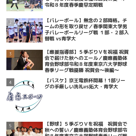
令和８年度春季慶早定期戦
【バレーボール】無念の２部降格。チ
ームの形を取り戻せ／春季関東大学男
子バレーボールリーグ戦 １部・２部入
替戦 vs青学大
【應援指導部】５季ぶりＶを祝福 祝賀
会で届けた秋へのエール／慶應義塾体
育会野球部令和８年度東京六大学野球
春季リーグ戦優勝 祝賀会～後編～
【バスケ】京王電鉄杯開幕！1部リー
グの手厳しい洗礼vs拓大・青学大
【野球】５季ぶりＶを祝福 祝賀会で
秋への誓い／慶應義塾体育会野球部令