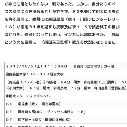
が非でも落としたくない一戦であった。しかし、自分たちのペー
スの時間に点を決めることができず、ミスも乗じて明大に３失点
を許す展開に。終盤には森田達見（経４・川崎フロンターレＵ－
１８）が意地の１点を返すも反撃及ばず１－３で試合終了の笛が
吹かれた。連敗となってしまい、インカレ出場はおろか、「残留
というのを目標に」（須田芳正監督）据える状況になってきた。
２０１２/
１０/
６（土）１１：３０ＫＯ
＠古河市立古河サッカー場
慶應義塾大学１（０－１）３明治大学
【得点者（アシスト者）】得点者 ４４分 明大 山村佑樹（三田啓貴） ５
（小川大貴） ６１分 明大 岩渕良太 ７７分 慶大 森田達見（曽我祐馬
◆慶大スターティングメンバー
ＧＫ
峯達也（政２・桐光学園高）
ＤＦ
長尾賢太郎(
総２・ヴィッセル神戸Ｕ－１８)
ＤＦ
松下純土（総３・國學院久我山高）