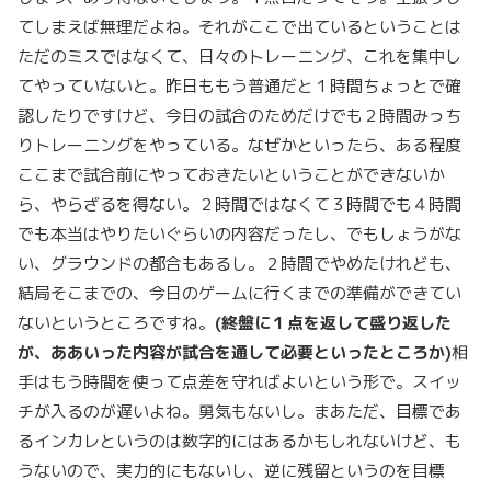
てしまえば無理だよね。それがここで出ているということは
ただのミスではなくて、日々のトレーニング、これを集中し
てやっていないと。昨日ももう普通だと１時間ちょっとで確
認したりですけど、今日の試合のためだけでも２時間みっち
りトレーニングをやっている。なぜかといったら、ある程度
ここまで試合前にやっておきたいということができないか
ら、やらざるを得ない。２時間ではなくて３時間でも４時間
でも本当はやりたいぐらいの内容だったし、でもしょうがな
い、グラウンドの都合もあるし。２時間でやめたけれども、
結局そこまでの、今日のゲームに行くまでの準備ができてい
ないというところですね。
(
終盤に１点を返して盛り返した
が、ああいった内容が試合を通して必要といったところか)
相
手はもう時間を使って点差を守ればよいという形で。スイッ
チが入るのが遅いよね。勇気もないし。まあただ、目標であ
るインカレというのは数字的にはあるかもしれないけど、も
うないので、実力的にもないし、逆に残留というのを目標