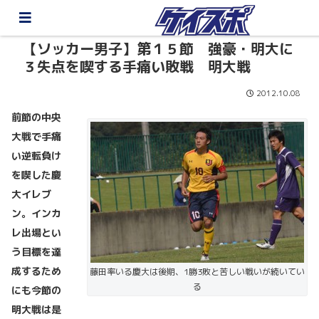
【ソッカー男子】第１５節 強豪・明大に
３失点を喫する手痛い敗戦 明大戦
2012.10.08
前節の中央
大戦で手痛
い逆転負け
を喫した慶
大イレブ
ン。インカ
レ出場とい
う目標を達
成するため
藤田率いる慶大は後期、1勝3敗と苦しい戦いが続いてい
る
にも今節の
明大戦は是