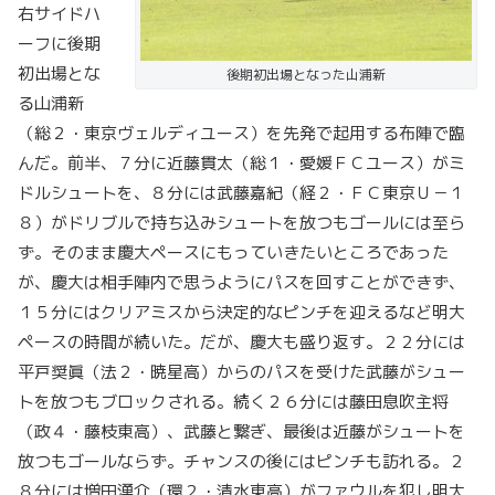
右サイドハ
ーフに後期
初出場とな
後期初出場となった山浦新
る山浦新
（総２・東京ヴェルディユース）を先発で起用する布陣で臨
んだ。前半、７分に近藤貫太（総１・愛媛ＦＣユース）がミ
ドルシュートを、８分には武藤嘉紀（経２・ＦＣ東京Ｕ－１
８）がドリブルで持ち込みシュートを放つもゴールには至ら
ず。そのまま慶大ペースにもっていきたいところであった
が、慶大は相手陣内で思うようにパスを回すことができず、
１５分にはクリアミスから決定的なピンチを迎えるなど明大
ペースの時間が続いた。だが、慶大も盛り返す。２２分には
平戸奨眞（法２・暁星高）からのパスを受けた武藤がシュー
トを放つもブロックされる。続く２６分には藤田息吹主将
（政４・藤枝東高）、武藤と繋ぎ、最後は近藤がシュートを
放つもゴールならず。チャンスの後にはピンチも訪れる。２
８分には増田湧介（環２・清水東高）がファウルを犯し明大