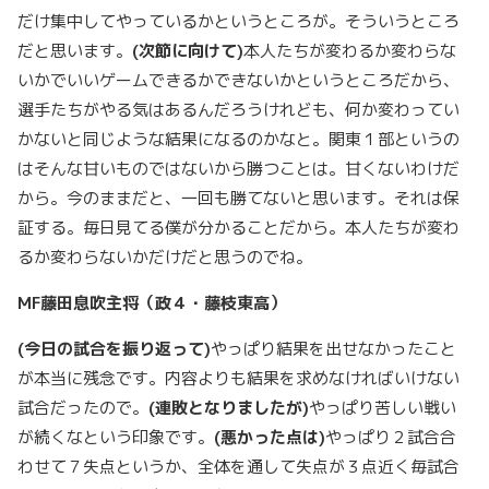
だけ集中してやっているかというところが。そういうところ
だと思います。
(
次節に向けて)
本人たちが変わるか変わらな
いかでいいゲームできるかできないかというところだから、
選手たちがやる気はあるんだろうけれども、何か変わってい
かないと同じような結果になるのかなと。関東１部というの
はそんな甘いものではないから勝つことは。甘くないわけだ
から。今のままだと、一回も勝てないと思います。それは保
証する。毎日見てる僕が分かることだから。本人たちが変わ
るか変わらないかだけだと思うのでね。
MF
藤田息吹主将（政４・藤枝東高）
(
今日の試合を振り返って)
やっぱり結果を出せなかったこと
が本当に残念です。内容よりも結果を求めなければいけない
試合だったので。
(
連敗となりましたが)
やっぱり苦しい戦い
が続くなという印象です。
(
悪かった点は)
やっぱり２試合合
わせて７失点というか、全体を通して失点が３点近く毎試合