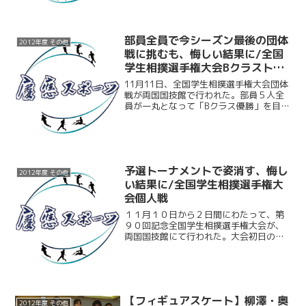
ことで、何度か巡ってきたチャンスをも
のにできない。結...
部員全員で今シーズン最後の団体
2012年度 その他
戦に挑むも、悔しい結果に/全国
学生相撲選手権大会Bクラストー
ナメント
11月11日、全国学生相撲選手権大会団体
戦が両国国技館で行われた。部員５人全
員が一丸となって「Bクラス優勝」を目指
して挑んだ。１回戦では立大を５－０で
倒し、圧倒的な強さを見せつけた。しか
し続く２回戦。相手は夏の大会で勝った
早大。勝てない相手...
予選トーナメントで姿消す、悔し
2012年度 その他
い結果に/全国学生相撲選手権大
会個人戦
１１月１０日から２日間にわたって、第
９０回記念全国学生相撲選手権大会が、
両国国技館にて行われた。大会初日の個
人戦には慶大から５人の選手が出場。結
果は川村（経３）が初戦を突破するも次
の２回戦で、他の４選手は初戦で敗退
と、芳しいものとはならなか...
【フィギュアスケート】柳澤・奥
2012年度 その他