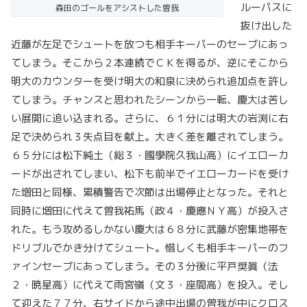
ルーパスに
森田のゴールをアシストした曽我
抜け出した
近藤が左足でシュートを放つも相手キーパーのセーブにあっ
てしまう。そこから２本連続でＣＫを得るが、逆にそこから
明大のカウンターを受け明大の和泉に決められ追加点を許し
てしまう。チャンスと思われたシーンから一転、慶大は苦し
い展開に追い込まれる。さらに、６１分には明大の岩渕に右
足で決められ３失点目を献上。大きく差を離されてしまう。
６５分には松下純土（総３・國學院久我山高）にイエローカ
ードが出されてしまい、松下も前半でイエローカードを受け
た増田と同様、累積警告で次節は出場停止となった。それと
同時に増田に代えて曽我祐馬（政４・慶應ＮＹ高）が投入さ
れた。もう攻めるしかない慶大は６８分に武藤が密集地帯を
ドリブルでかき分けてシュート。惜しくも相手キーパーのフ
ァインセーブにあってしまう。その３分後に平戸奨眞（法
２・暁星高）に代えて雨宮嶺（文３・座間高）を投入。そし
て迎えた７７分、右サイドから途中出場の曽我が中にクロス