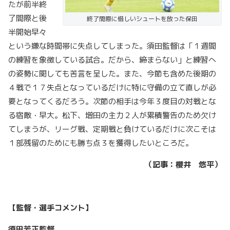
たが前半終
了間際と後
終了間際に惜しいシュートを放った保田
半開始早々
という嫌な時間帯に失点してしまった。須田監督は「１週間
の練習を象徴している試合。だから、締まらない」と練習へ
の姿勢に関しても苦言を呈した。また、今節も含めた後期の
４戦で１７失点となっているだけに特に守備の立て直しが必
要となってくるだろう。次節の相手は今年３度目の対戦とな
る宿敵・早大。松下、増田の主力２人が累積警告のため欠け
てしまうが、リーグ戦、定期戦と負けているだけに次こそは
１部残留のためにも勝ち点３を獲得したいところだ。
（記事：櫻井 悠平）
【監督・選手コメント】
須田芳正監督