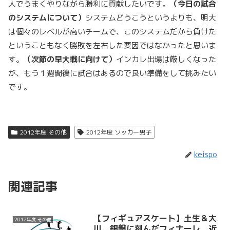
人でうまくやりながら勝利に貢献したいです。
（今日の試合
のシステムについて）
システムどうこうというよりも、明大
は個々のレベルが高いチームで、このシステムだから負けた
ということもなく勝敗を左右した要因ではなかったと思いま
す。
（次節の早大戦に向けて）
インカレ出場は厳しくなった
が、もう１週間後に試合はあるので良い準備をして挑みたい
です。
2012年度 その他
2012年度 ソッカー男子
keispo
関連記事
【フィギュアスケート】土生＆大
2012年度 その他
川、銀盤に刻んだフィナーレ 近