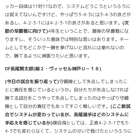
ッカー自体は11対11なので、システムどうこうというふうに
は捉えてないんですけど、やっぱり3-4-3には3-4-3の良さが
あるし、4-2-3-1には4-2-3-1の良さがあると思います。
(
次
節の早慶戦に向けて)
4年生ということで、最後の早慶戦にな
りますし、そういった意味では特別な思いはあります。チー
ムとしてもどこかで一勝を挙げないと流れには乗れないの
で、勝てるように頑張りたいと思います。
DF
長尾賢太郎(
総２・ヴィッセル神戸Ｕ－１８)
(
今日の試合を振り返って)
守備陣として失点してしまったこ
とに責任を感じているというか。自分たちが失点しなければ
勝てる試合をこうやって失点してしまったのはやっぱり守備
陣として自分の責任でもあってすごく悔しいです。
(
ここ数試
合でシステムが変わっているが、長尾選手はどのシステムに
手応えを感じているか)
僕自身としては、正直4-2-3-1でも3-
4-3でも変わらなくて、システムのせいで負けたというふうに