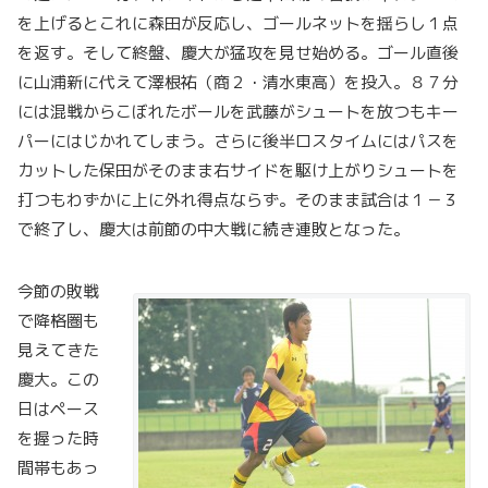
を上げるとこれに森田が反応し、ゴールネットを揺らし１点
を返す。そして終盤、慶大が猛攻を見せ始める。ゴール直後
に山浦新に代えて澤根祐（商２・清水東高）を投入。８７分
には混戦からこぼれたボールを武藤がシュートを放つもキー
パーにはじかれてしまう。さらに後半ロスタイムにはパスを
カットした保田がそのまま右サイドを駆け上がりシュートを
打つもわずかに上に外れ得点ならず。そのまま試合は１－３
で終了し、慶大は前節の中大戦に続き連敗となった。
今節の敗戦
で降格圏も
見えてきた
慶大。この
日はペース
を握った時
間帯もあっ