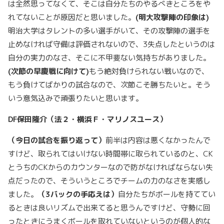
は全然思ってなくて、そこは自分たちのやるべきところをや
れてないことが原因だと思いました。
(
明大攻撃陣の印象は)
明治大学はタレントの多い選手がいて、その攻撃陣の選手を
止めなければ守備は評価されないので、3失点したというのは
自分の実力のなさ、そこに不甲斐ない気持ちがありました。
(
次節の早慶戦に向けて)
もう絶対負けられない戦いなので、
もう負けてばかりの試合なので、次節こそ勝ちたいと。そう
いう意気込みで頑張りたいと思います。
DF
保田隆介（法２・横浜Ｆ・マリノスユース）
（今日の試合を振り返って）
前半は内容は悪くなかったんで
すけど、取られてはいけない時間帯に取られているのと、CK
とうちのCKからのカウンターなので防がなければならない失
点だったので、そういうところでチームの力のなさを実感し
ました。
（
3
バックの手応えは）
自分たちがボールを持ててい
るときは良いリズムで出来てると思うんですけど、守勢に回
ったときにうまくボールを取れていないというのが個人的な