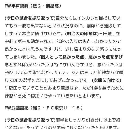
FW
平戸奨眞（法２・暁星高）
(
今日の試合を振り返って)
自分たちはインカレを目指してい
てもう一敗も出来ないという状況なのに、前節から連敗して
しまって本当に情けないです。
(
明治大の印象は)
三田選手を
中心にボール動かされて、試合の入りは失点しなかったので
良かったとは思うんですけど、少し締まりのない感じになっ
てしまいました。
(
個人として良かった点、悪かった点を挙げ
るとすれば)
良かった点は特にないんですけど、悪かった点は
FWとして点が取れなかったこと、あとはもっと前線から守備
してDFの選手を楽にしてあげたかったです。
(
次節に向けて)
早稲田っていうことをあまり意識せず、ただ1勝を狙うために
練習から死に物狂いでやっていきたいと思います。
FW
武藤嘉紀（経２・ＦＣ東京Ｕ－１８）
(
今日の試合を振り返って)
前半をしっかり引き分け以上で終
われなかったっていうのが本当に良くなかったと思います。