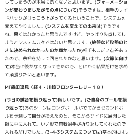
してしまうのが本当に良くないと思います。
(
フォーメーショ
ンが変わりましたがその点について)
そうですね。相手のサイ
ドバックがけっこう上がってくるということで、システムを
変えてやりました。
(
システムを変えての出来は)
そうです
ね。悪くはなかったと思うんですけど、やっぱり失点してし
まうとシステム云々ではないと思います。
(
終盤など攻勢のと
きに決められなかったのが痛かったか)
相手もまだ２点差あっ
たので、余裕を持って回されたかなと思います。
(
次節に向け
て)
本当に後がなくなってきたので、とにかく結果だけを求め
て頑張りたいと思います。
MF
森田達見（経４・川崎フロンターレＵ－１８）
(
今日の試合を振り返って)
悔しいです。
(
ご自身のゴールを振
り返って)
あのシーンはロングボールがでてからセカンドボー
ルを予測して自分が拾えたのと、そこからサイドに展開した
後に中に入れて。いい形で曽我選手が折り返してくれたので
入れるだけでした。
(3-4-3
システムについては)
基本的にはサ