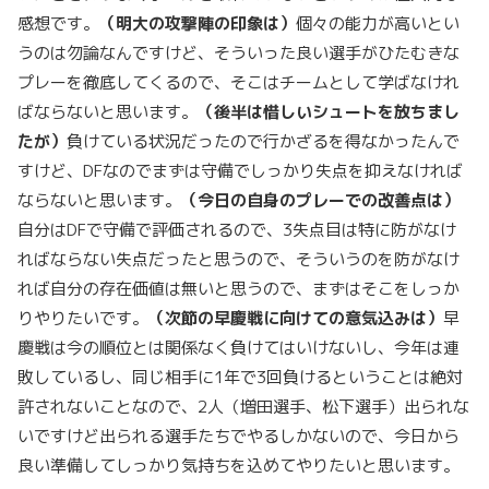
感想です。
（明大の攻撃陣の印象は）
個々の能力が高いとい
うのは勿論なんですけど、そういった良い選手がひたむきな
プレーを徹底してくるので、そこはチームとして学ばなけれ
ばならないと思います。
（後半は惜しいシュートを放ちまし
たが）
負けている状況だったので行かざるを得なかったんで
すけど、DFなのでまずは守備でしっかり失点を抑えなければ
ならないと思います。
（今日の自身のプレーでの改善点は）
自分はDFで守備で評価されるので、3失点目は特に防がなけ
ればならない失点だったと思うので、そういうのを防がなけ
れば自分の存在価値は無いと思うので、まずはそこをしっか
りやりたいです。
（次節の早慶戦に向けての意気込みは）
早
慶戦は今の順位とは関係なく負けてはいけないし、今年は連
敗しているし、同じ相手に1年で3回負けるということは絶対
許されないことなので、2人（増田選手、松下選手）出られな
いですけど出られる選手たちでやるしかないので、今日から
良い準備してしっかり気持ちを込めてやりたいと思います。