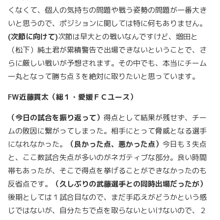
くなくて、個人の気持ちの問題や戦う姿勢の問題が一番大き
いと思うので、ポジションに関しては特に何もありません。
(
次節に向けて)
次節は早大との戦いなんですけど、増田と
（松下）純土君が累積警告で出場できないということで、さ
らに厳しい戦いが予想されます。その中でも、本当にチーム
一丸となって勝ち点３を絶対に取りたいと思っています。
FW
近藤貫太（総１・愛媛ＦＣユース）
（今日の試合を振り返って）
得点として結果が残せず、チー
ムの敗因に繋がってしまった。相手にとって脅威となる選手
になれなかった。
（良かった点、悪かった点）
今日も３失点
と、ここ数試合失点が多いのがネガティブな部分。良い時間
帯もあったが、そこで得点を挙げることができなかったのも
反省点です。
（久しぶりの武藤選手との同時出場だったが）
後期としては１試合目なので、まだ手応えがどうかという感
じではないが、自分たちで点を取らないといけないので、２