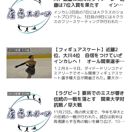
藤は7位入賞を果たす インカ
レ2・3日目
インカレ2日目の7日にはＡクラスのショ
ートプログラム、3日目の8日にはＡクラ
スのフリースケーティングが行われた。
慶大からは3名出場。近藤琢哉（商3）が
ショートプログラムで5位、フリースケー
ティングで7位、総合7位となり入賞を果
たした。そして...
【フィギュアスケート】近藤2
2012年度 その他
位、大川4位 自信をつけていざ
インカレへ！ オール関東選手権
大会
１２月８～９日、ダイドードリンコアイ
スアリーナでオール関東フィギュアスケ
ート選手権大会が開催された。慶大から
は近藤琢哉（商３）と大川珠里（環４）
が出場。目標としてきたインカレ（1月６
～9日・宇都宮）前の最後の大会となっ
【ラグビー】要所でのミスが響き
2012年度 その他
た。両者とも1ヶ月前に...
伝統の一戦を落とす 関東大学対
抗戦／早大戦
11月23日。雨の秩父宮で、今年も早大と
の伝統の一戦が行われた。試合は前半は
両者譲らず互角の戦いを繰り広げ、10-
10の同点で試合を折り返した。しかし、
後半の慶大は度々ミスを重ねてしまった