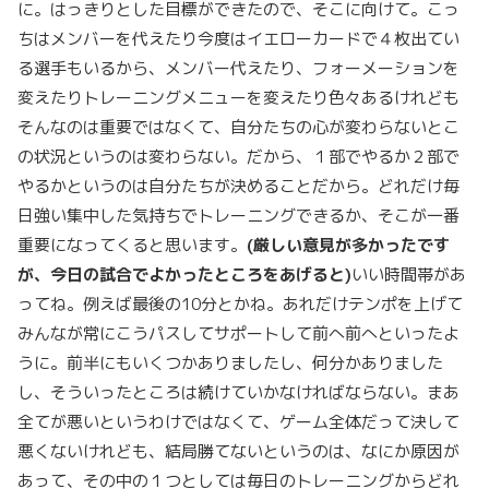
に。はっきりとした目標ができたので、そこに向けて。こっ
ちはメンバーを代えたり今度はイエローカードで４枚出てい
る選手もいるから、メンバー代えたり、フォーメーションを
変えたりトレーニングメニューを変えたり色々あるけれども
そんなのは重要ではなくて、自分たちの心が変わらないとこ
の状況というのは変わらない。だから、１部でやるか２部で
やるかというのは自分たちが決めることだから。どれだけ毎
日強い集中した気持ちでトレーニングできるか、そこが一番
重要になってくると思います。
(
厳しい意見が多かったです
が、今日の試合でよかったところをあげると)
いい時間帯があ
ってね。例えば最後の10分とかね。あれだけテンポを上げて
みんなが常にこうパスしてサポートして前へ前へといったよ
うに。前半にもいくつかありましたし、何分かありました
し、そういったところは続けていかなければならない。まあ
全てが悪いというわけではなくて、ゲーム全体だって決して
悪くないけれども、結局勝てないというのは、なにか原因が
あって、その中の１つとしては毎日のトレーニングからどれ