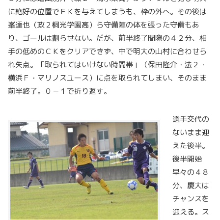
に絶好の位置でＦＫを与えてしまうも、枠の外へ。その後は
峯達也（政２桐光学園高）ら守備陣の体を張った守備もあ
り、ゴールは割らせない。だが、前半終了間際の４２分、相
手の低めのＣＫをクリアできず、中で明大の山村に合わせら
れ失点。「取られてはいけない時間帯」（保田隆介・法２・
横浜Ｆ・マリノスユース）に点を取られてしまい、そのまま
前半終了。０－１で折り返す。
選手交代の
ないまま迎
えた後半。
後半開始
早々の４８
分、慶大は
チャンスを
迎える。ス