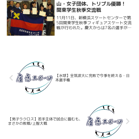
山・女子団体、トリプル優勝！
関東学生秋季交流戦
11月11日、新横浜スケートセンターで第
5回関東学生秋季フィギュアスケート交流
戦が行われた。慶大からは7名の選手が出
場し、3，4級女子で柳澤薫（総2）が優
勝し、また5，6級女子で奥山未季子（環
1）が優勝、鈴木伶奈（環1）が準優勝を
果たした。...
【水球】全筑波大に完敗で今季を終える・日
本選手権
【男子ラクロス】若手主体で試合に臨むも、
まさかの敗戦/上智大戦