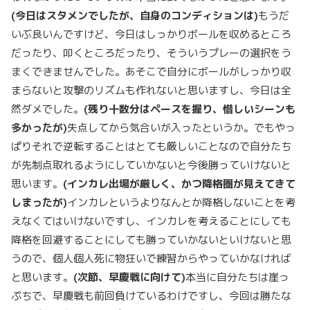
(
今日はスタメンでしたが、自身のコンディションは)
もうだ
いぶ良いんですけど、今日はしっかりボールを収めるところ
だったり、叩くところだったり、そういうプレーの選択をう
まくできませんでした。あそこで自分にボールがしっかり収
まらないと攻撃のリズムも作れないと思いますし、今日は全
然ダメでした。
(
残り十数分はペースを握り、惜しいシーンも
多かったが)
失点してから気合いが入ったというか。でもやっ
ぱりそれで逆転することはとても厳しいことなので自分たち
が先制点取れるようにしていかないと今後勝っていけないと
思います。
(
インカレ出場が厳しく、かつ降格圏が見えてきて
しまったが)
インカレというよりなんとか降格しないことを考
えなくてはいけないですし、インカレを考えることにしても
降格を回避することにしても勝っていかないといけないと思
うので、個人個人死に物狂いで練習からやっていかなければ
と思います。
(
次節、早慶戦に向けて)
本当に自分たちは崖っ
ぷちで、早慶戦も前回負けているわけですし、今回は勝たな