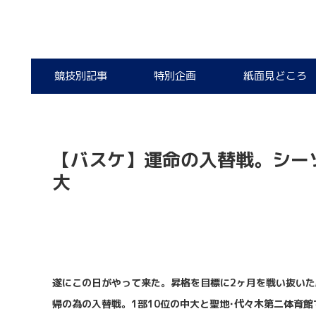
競技別記事
特別企画
紙面見どころ
【バスケ】運命の入替戦。シーソ
大
遂
にこの日がやって来た。昇格を目標に
2
ヶ月を戦い抜いた
帰の為の入替戦。
1
部
10
位の中大と聖地･代々木第二体育館