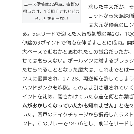
エース伊藤は32得点。抜群の
求した中大だが、そ
得点力は、1部相手でもとどま
ョットから矢嶋瞭(
ることを知らない
は大元が得意のロン
る。5点リードで迎えた入替戦初戦の第2Q。1
伊藤の3ポイントで得点を伸ばすことに成功。開
大ペースで進むかと思われたこの試合だったが、
せてはもらえない。ボールマンに対するプレッシ
たせられることとなった慶大は、これまでとは一
ンスに翻弄され、27-28、再逆転を許してしま
ハンドダンクも炸裂。このまま引き離されていく
イントを沈め、開きかけていた点差を何とか繋ぎ
ムがおかしくなっていたかも知れません」
と佐々
いた。西戸のテイクチャージから獲得したラスト
ント。このプレーで38-36とし、前半をリード