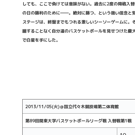
しても、ここで負けては意味がない。過去に
2
度の降格入替
の日の勝利のために――。絶対に勝つ、という強い信念と
ステージは、終盤までもつれる激しいシーソーゲームに。
臆することなく自分達のバスケットボールを見せつけた慶
で白星を手にした。
2013/11/05(
火
)
＠国立代々木競技場第二体育館
第
89
回関東大学バスケットボールリーグ戦
入替戦第
1
戦
1Q