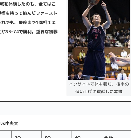
戦を体験したのも、全てはこ
覚悟を持って挑んだファースト
それでも、最後まで
1
部相手に
大が
93-74
で勝利。重要な初戦
インサイドで体を張り、後半の
追い上げに貢献した本橋
vs
中央大
2Q
3Q
4Q
合計