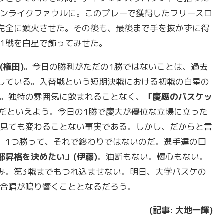
ンライクファウルに。このプレーで獲得したフリースロ
完全に鎮火させた。その後も、最後まで手を抜かずに得
第1戦を白星で飾ってみせた。
(
権田
)
。今日の勝利がただの1勝ではないことは、過去
している。入替戦という短期決戦における初戦の白星の
。独特の雰囲気に飲まれることなく、
「
慶應のバスケッ
だといえよう。今日の1勝で慶大が優位な立場に立った
見ても変わることない事実である。しかし、だからと言
。1つ勝って、それで終わりではないのだ。選手達の口
部昇格を決めたい」
(
伊藤
)
。油断もない。慢心もない。
み。第3戦までもつれ込ませない。明日、大学バスケの
合唱が鳴り響くこととなるだろう。
(
記事
:
大地一輝
)