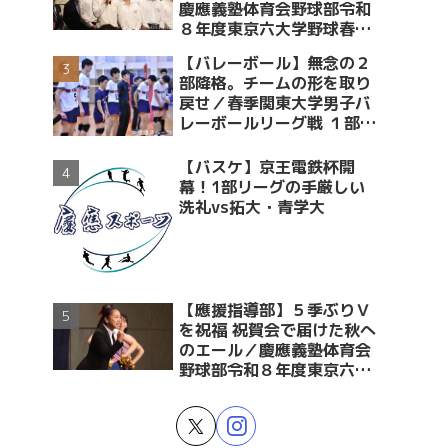
慶應義塾体育会野球部令和
８年度東京六大学野球春季
リーグ戦優勝 祝賀会～前編
【バレーボール】無念の２
～
部降格。チームの形を取り
戻せ／春季関東大学男子バ
レーボールリーグ戦 １部・
２部入替戦 vs青学大
【バスケ】京王電鉄杯開
幕！1部リーグの手厳しい
洗礼vs拓大・青学大
【應援指導部】５季ぶりＶ
を祝福 祝賀会で届けた秋へ
のエール／慶應義塾体育会
野球部令和８年度東京六大
学野球春季リーグ戦優勝 祝
賀会～後編～