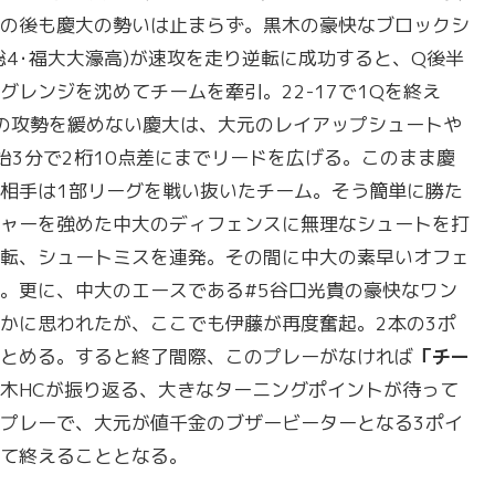
の後も慶大の勢いは止まらず。黒木の豪快なブロックシ
総4･福大大濠高)が速攻を走り逆転に成功すると、Q後半
グレンジを沈めてチームを牽引。22-17で1Qを終え
Qの攻勢を緩めない慶大は、大元のレイアップシュートや
始3分で2桁10点差にまでリードを広げる。このまま慶
相手は1部リーグを戦い抜いたチーム。そう簡単に勝た
ャーを強めた中大のディフェンスに無理なシュートを打
転、シュートミスを連発。その間に中大の素早いオフェ
う。更に、中大のエースである#5谷口光貴の豪快なワン
かに思われたが、ここでも伊藤が再度奮起。2本の3ポ
とめる。すると終了間際、このプレーがなければ
「チー
木HCが振り返る、大きなターニングポイントが待って
プレーで、大元が値千金のブザービーターとなる3ポイ
して終えることとなる。