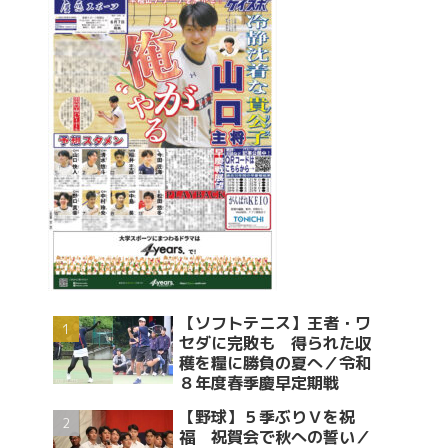
【ソフトテニス】王者・ワ
セダに完敗も 得られた収
穫を糧に勝負の夏へ／令和
８年度春季慶早定期戦
【野球】５季ぶりＶを祝
福 祝賀会で秋への誓い／