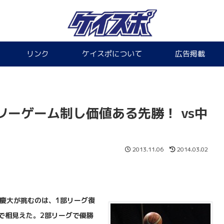
リンク
ケイスポについて
広告掲載
ーゲーム制し価値ある先勝！ vs中
2013.11.06
2014.03.02
慶大が挑むのは、
1
部リーグ復
で相見えた。
2
部リーグで優勝