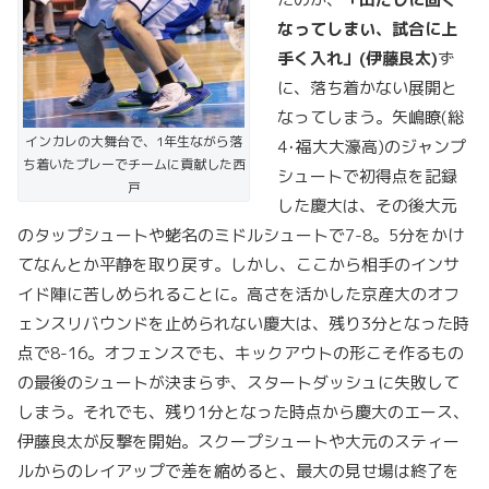
なってしまい、試合に上
手く入れ」
(
伊藤良太
)
ず
に、落ち着かない展開と
なってしまう。矢嶋瞭(総
インカレの大舞台で、1年生ながら落
4･福大大濠高)のジャンプ
ち着いたプレーでチームに貢献した西
シュートで初得点を記録
戸
した慶大は、その後大元
のタップシュートや蛯名のミドルシュートで7-8。5分をかけ
てなんとか平静を取り戻す。しかし、ここから相手のインサ
イド陣に苦しめられることに。高さを活かした京産大のオフ
ェンスリバウンドを止められない慶大は、残り3分となった時
点で8-16。オフェンスでも、キックアウトの形こそ作るもの
の最後のシュートが決まらず、スタートダッシュに失敗して
しまう。それでも、残り1分となった時点から慶大のエース、
伊藤良太が反撃を開始。スクープシュートや大元のスティー
ルからのレイアップで差を縮めると、最大の見せ場は終了を