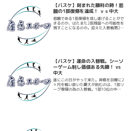
【バスケ】刻まれた勝利の時！悲
願の1部復帰を達成！ ｖｓ中大
悲願である1部復帰を成し遂げることがで
きるのか、はたまた2部残留への可能性を
残すことになるのか。迎えた入替戦第2戦
は、文字通りの天王山。受け継がれてき
た伝統を、味わってきた苦難を、そして
今までの努力を胸に。慶大は持てるすべ
ての力を賭けて戦い...
【バスケ】運命の入替戦。シーソ
ーゲーム制し価値ある先勝！ vs
中大
遂にこの日がやって来た。昇格を目標に2
ヶ月を戦い抜いた慶大が挑むのは、1部リ
ーグ復帰の為の入替戦。1部10位の中大
と聖地･代々木第二体育館で相見えた。2
部リーグで優勝しても、ここで負けては
意味がない。過去に2度の降格入替戦を体
験したのも、全...