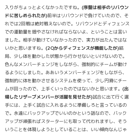
入りがちょっとよくなかったですね。
(
序盤は相手のリバウン
ドに苦しめられたが
)
前半はリバウンドで負けていたので、そ
れでは2回戦は絶対戦えないので。リバウンドとディフェンス
での運動量を増やさなければならないよ、ということは言い
ました。相手が動けていなかったので、実力が出たんではな
いかと思いますね。
(2Q
からディフェンスが機能したが
)
結
局、少し体を動かした状態から行かせないといけないので。
色んなメンバーチェンジをしながら、強制的にチームが動け
るようにしました。ああいうメンバーチェンジをしながら、
強制的に体を動かさせるシステムを使って、少し円滑にチー
ムが回ったので、上手くいったのではないかと思います。
(
出
場したリザーブメンバーが活躍を見せたが
)
試合に出て行く選
手には、上手く試合に入れるように準備しろと言っているの
で。永遠にバックアップでいいのかという話なので、バック
アップが頑張ればスターターにも取って代われますし、そう
いうことを体現しようとしていることは、いい傾向なんじゃ