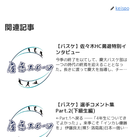
keispo
関連記事
【バスケ】佐々木HC勇退特別イ
ンタビュー
今季の終了を以てして、慶大バスケ部は
一つの時代の終焉を迎えることとなっ
た。長きに渡って慶大を指導し、チーム
を幾多の栄光へと導いた名将･佐々木三男
HCが、今季限りをもってHC職を勇退する
こととなったのだ。120点を取る攻撃的
なバスケットで大学...
【バスケ】選手コメント集
Part.2(下級生編)
←Part.1へ戻る ──「4年生についてき
てよかった」。来季こそ「インカレ優勝
を」 伊藤良太(環3･洛南高)日本一強い東
海大学相手にどこまでやれるかという試