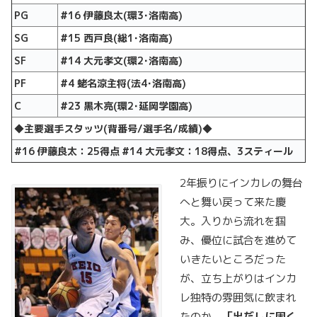
PG
#16
伊藤良太
(
環
3
･洛南高
)
SG
#15
西戸良
(
総
1
･洛南高
)
SF
#14
大元孝文
(
環
2
･洛南高
)
PF
#4
蛯名涼主将
(
法
4
･洛南高
)
C
#23
黒木亮
(
環
2
･延岡学園高
)
◆
主要選手スタッツ
(
背番号
/
選手名
/
成績
)
◆
#16
伊藤良太：
25
得点
#14
大元孝文：
18
得点、
3
スティール
2年振りにインカレの舞台
へと舞い戻って来た慶
大。入りから流れを掴
み、優位に試合を進めて
いきたいところだった
が、立ち上がりはインカ
レ独特の雰囲気に飲まれ
たのか、
「出だしに固く