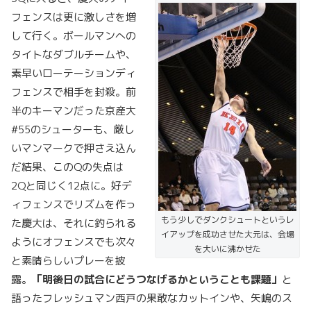
フェンスは更に激しさを増
して行く。ボールマンへの
タイトなダブルチームや、
素早いローテーションディ
フェンスで相手を封殺。前
半のキーマンだった京産大
#55のシューターも、厳し
いマンマークで押さえ込ん
だ結果、このQの失点は
2Qと同じく12点に。好デ
ィフェンスでリズムを作っ
もう少しでダンクシュートというレ
た慶大は、それに釣られる
イアップを成功させた大元は、会場
ようにオフェンスでも次々
を大いに沸かせた
と素晴らしいプレーを披
露。
「明後日の試合にどうつなげるかということも課題」
と
語ったフレッシュマン西戸の果敢なカットインや、矢嶋のス