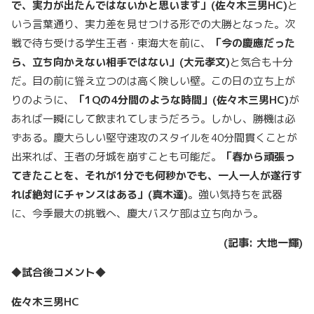
で、実力が出たんではないかと思います」
(
佐々木三男
HC)
と
いう言葉通り、実力差を見せつける形での大勝となった。次
戦で待ち受ける学生王者・東海大を前に、
「今の慶應だった
ら、立ち向かえない相手ではない」
(
大元孝文
)
と気合も十分
だ。目の前に聳え立つのは高く険しい壁。この日の立ち上が
りのように、
「
1Q
の
4
分間のような時間」
(
佐々木三男
HC)
が
あれば一瞬にして飲まれてしまうだろう。しかし、勝機は必
ずある。慶大らしい堅守速攻のスタイルを40分間貫くことが
出来れば、王者の牙城を崩すことも可能だ。
「春から頑張っ
てきたことを、それが
1
分でも何秒かでも、一人一人が遂行す
れば絶対にチャンスはある」
(
真木達
)
。強い気持ちを武器
に、今季最大の挑戦へ、慶大バスケ部は立ち向かう。
(
記事
:
大地一輝
)
◆試合後コメント◆
佐々木三男
HC