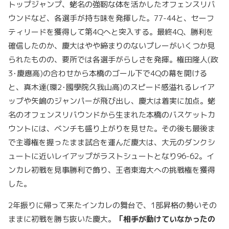
トップジャンプ、蛯名の強靭な体を活かしたオフェンスリバ
ウンドなど、各選手が持ち味を発揮した。77-44と、セーフ
ティリードを獲得して第4Qへと突入する。最終4Q、勝利を
確信したのか、慶大はやや締まりのないプレーがいくつか見
られたものの、要所では各選手がらしさを発揮。権田隆人(政
3･慶應高)の合わせから本橋のゴール下で4Qの幕を開ける
と、真木達(環2･國學院久我山高)のスピード感溢れるレイア
ップや矢嶋のジャンパーが飛び出し、慶大は着実に加点。蛯
名のオフェンスリバウンドから生まれた本橋のバスケットカ
ウントには、ベンチも盛り上がりを見せた。その後も最後ま
で主導権を握ったまま試合を運んだ慶大は、大元のダンクシ
ュートに近いレイアップがラストシュートとなり96-62。イ
ンカレ初戦を見事勝利で飾り、王者東海大への挑戦権を獲得
した。
2年振りに帰って来たインカレの舞台で、1部昇格の勢いその
ままに初戦を勝ち抜いた慶大。
「相手が動けていなかったの