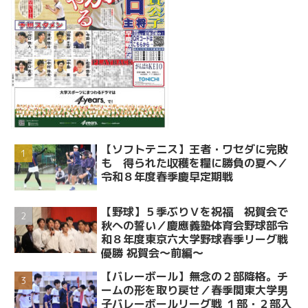
【ソフトテニス】王者・ワセダに完敗
も 得られた収穫を糧に勝負の夏へ／
令和８年度春季慶早定期戦
【野球】５季ぶりＶを祝福 祝賀会で
秋への誓い／慶應義塾体育会野球部令
和８年度東京六大学野球春季リーグ戦
優勝 祝賀会～前編～
【バレーボール】無念の２部降格。チ
ームの形を取り戻せ／春季関東大学男
子バレーボールリーグ戦 １部・２部入