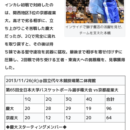
インカレ初戦で対峙したの
は、関西地区
3
位の京都産業
大。高さで劣る相手に、立
インサイドで獅子奮迅の活躍を見せ、
ち上がりこそ苦戦した慶大
チームを支えた本橋
だったが、
2Q
で完全に流れ
を取り戻すと、その後は持
ち味である堅守速攻を武器に猛攻。最後まで相手を寄せ付けずに
圧勝し、
2
回戦で待ち受ける王者・東海大への挑戦権を、見事獲得
した。
2013/11/26(
火
)
＠国立代々木競技場第二体育館
第
65
回全日本大学バスケットボール選手権大会
vs
京都産業大
1Q
2Q
3Q
4Q
合計
慶大
20
28
29
19
96
京産大
20
12
12
20
64
◆
慶大スターティングメンバー
◆