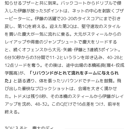
知らせるブザーと共に到来。バックコートからドリブルで侵
入した伊藤が放った3ポイントは、ネットの中心を射抜くブザ
ービーターに。伊藤の活躍で20-20のタイスコアにまで引き
戻し、第1Qを終える。迎えた第2Qは、堅守速攻のスタイル
を貫いた慶大が一気に流れに乗る。大元がスティールからの
レイアップや得意のジャンプシュートで慶大をリードする
と、続くオフェンスから大元･矢嶋･伊藤と3連続3ポイント。
6分30秒からの3分間で11-2というランを叩き込み、40-28と
12点リードを奪う。その後は、途中出場の本橋祐典(環4･佼成
学園高)が、
「リバウンドがとれて流れをチームに与えられ
た」
と語る通り、体を張ったリバウンドでチームを鼓舞。飛
び出した豪快なブロックショットは、会場を大きく湧かせ
た。トドメは残り8秒、その本橋のスティールから伊藤がレイ
アップを沈め、48-32。このQだけで16点差をつけ、前半を
終える。
3Qに入ると、慶大のディ