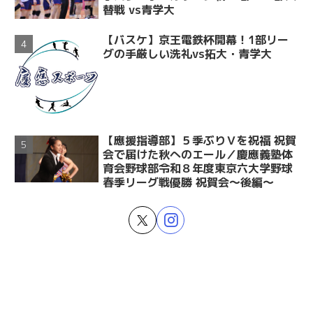
替戦 vs青学大
【バスケ】京王電鉄杯開幕！1部リー
グの手厳しい洗礼vs拓大・青学大
【應援指導部】５季ぶりＶを祝福 祝賀
会で届けた秋へのエール／慶應義塾体
育会野球部令和８年度東京六大学野球
春季リーグ戦優勝 祝賀会～後編～