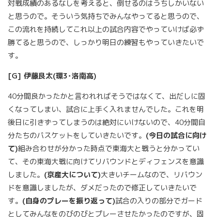
対戦成績のあるなしを考えると、倒せるのはうちしかいない
と思うので。そういう気持ちでみんなやってると思うので、
この流れを持続してこれ以上の試合内容でやっていけば必ず
勝てると思うので、しっかり明日の練習もやっていきたいで
す。
[G]
伊藤良太
(
環
3
･洛南高
)
40分間良かったかと言われればそうではなくて、出だしに固
くなってしまい、試合に上手く入れませんでした。これを明
後日に引きずってしまうのは絶対にいけないので、40分間自
分たちのバスケットをしていきたいです。
(
今日の試合に向け
て
)
組み合わせが分かった時点で東海大と戦うと分かってい
て、その東海大戦に向けてリバウンドとディフェンスを意識
しました。
(
京産大について
)
大きいチームなので、リバウン
ドを意識しましたが、ダメだったので修正していきたいで
す。
(
自身のプレーを振り返って
)
試合の入りの部分でガード
としてみんなをのびのびとプレーさせたかったのですが、固