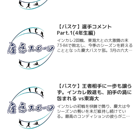
合で、勝ちたかったです。本当に勝つた
めに積み重ねてきたことを全部出そうと
思って臨ん...
【バスケ】選手コメント
Part.1(4年生編)
インカレ2回戦、東海大との大激闘の末
73‐84で敗北し、今季のシーズンを終える
こととなった慶大バスケ部。3月の六大学
から始まり11月末のインカレまでの8ヶ
月間を走り抜いた慶大は、秋季リーグ戦
では17勝1敗という圧倒的な結果を残
し、目標であっ...
【バスケ】王者相手に一歩も譲ら
ず。インカレ敗退も、拍手の渦に
包まれる vs東海大
インカレの初戦を快勝で飾り、慶大は今
シーズンの勢いを未だ維持し続けてい
る。最高のコンディションの彼らが二回
戦で挑んだのは前年度王者・東海大。圧
倒的な身体能力と豊富なキャリアを誇る
選手が揃う大学王者を相手に、どこまで
慶大が慶大らしいプレーで善...