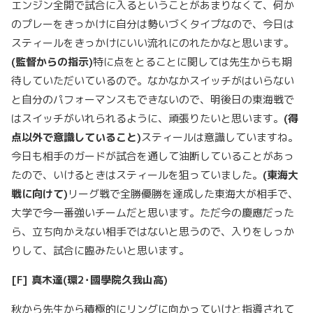
エンジン全開で試合に入るということがあまりなくて、何か
のプレーをきっかけに自分は勢いづくタイプなので、今日は
スティールをきっかけにいい流れにのれたかなと思います。
(
監督からの指示
)
特に点をとることに関しては先生からも期
待していただいているので。なかなかスイッチがはいらない
と自分のパフォーマンスもできないので、明後日の東海戦で
はスイッチがいれられるように、頑張りたいと思います。
(
得
点以外で意識していること
)
スティールは意識していますね。
今日も相手のガードが試合を通して油断していることがあっ
たので、いけるときはスティールを狙っていました。
(
東海大
戦に向けて
)
リーグ戦で全勝優勝を達成した東海大が相手で、
大学で今一番強いチームだと思います。ただ今の慶應だった
ら、立ち向かえない相手ではないと思うので、入りをしっか
りして、試合に臨みたいと思います。
[F]
真木達
(
環
2
･國學院久我山高
)
秋から先生から積極的にリングに向かっていけと指導されて