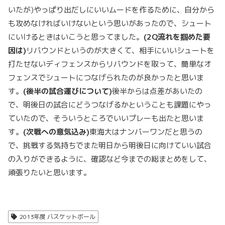
いたが)やっぱり出だしにいいムードを作るために、自分から
も攻めなければいけないという思いがあったので、シュート
にいけるときはいこうと思ってました。
(2Q
流れを掴めた要
因は
)
リバウンドというのが大きくて、相手にいいシュートを
打たせないディフェンスからリバウンドを取って、簡単なオ
フェンスでシュートにつなげられたのが良かったと思いま
す。
(
後半の試合運びについて
)
後半からは点差があいたの
で、明後日の試合にどうつなげるかということも課題にやっ
ていたので、そういうところでいいプレーも出たと思いま
す。
(
次戦への意気込み
)
東海大はナンバーワンだと思うの
で、挑戦する気持ちでまた明日から明後日に向けていい試合
の入りができるように、確認など今までの総まとめをして、
頑張りたいと思います。
2013年度 バスケットボール