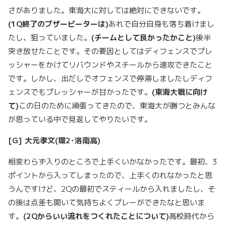
さがありました。東海大に対しては絶対にできないです。
(1Q
終了のブザービーターは
)
あれで自分自身も落ち着けまし
たし、狙っていました。
(
チームとして良かったかこと
)
後半
突き放せたことです。その要因としてはディフェンスでプレ
ッシャーをかけてリバウンドやスチールから速攻できたこと
です。しかし、出だしでオフェンスで停滞しましたしディフ
ェンスでもプレッシャーが甘かったです。
(
東海大戦に向け
て
)
この日のために頑張ってきたので、東海大が勝つとみんな
が思っている中で見返してやりたいです。
[G]
大元孝文
(
環
2
･洛南高
)
相変わらず入りのところで上手くいかなかったです。最初、3
ポイントから入ってしまったので、上手くのれなかったと思
うんですけど、2Qの最初でスティールから入れましたし、そ
の後は点差も開いて気持ちよくプレーができたなと思いま
す。
(2Q
からいい流れをつくれたことについて
)
高校時代から