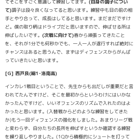
てそこをすごく意識して練習してます。
(
自身の調子につい
て
)
調子は段々良くなってると思います。練習中も目の前の相
手とやり合って、成長はしてると思います。まだまだですけ
ど。僕の取り柄はドライブだと思いますので、伸ばせる所は
伸ばしたいです。
(
次戦に向けて
)
春から頑張ってきたこと
を、それが1分でも何秒かでも、一人一人が遂行すれば絶対に
チャンスはあると思うんで、まずはディフェンスからがんば
っていきたいと思います。
[G]
西戸良
(
総
1
･洛南高
)
インカレ1戦目ということで、先生からも出だしが重要だと言
われてたんですけど、そこを最初からというわけにはいかな
かったんですけど、いいオフェンスのリズムで入れたのはよ
かったと思います。(入替戦からどのような練習をしてきた
か)もう一回ディフェンスの強化をしました。あまりリーグ戦
と変わらず、自分たちの長所を伸ばすというか確認する練習
を繰り返しやりました。(1Qから積極的にシュートを打って