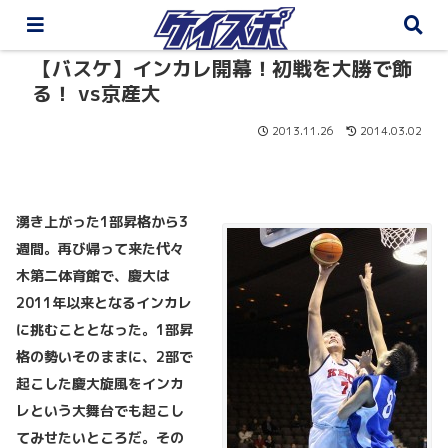
【バスケ】インカレ開幕！初戦を大勝で飾
る！ vs京産大
2013.11.26
2014.03.02
湧き上がった
1
部昇格から
3
週間。再び帰って来た代々
木第二体育館で、慶大は
2011
年以来となるインカレ
に挑むこととなった。1部昇
格の勢いそのままに、2部で
起こした慶大旋風をインカ
レという大舞台でも起こし
てみせたいところだ。その