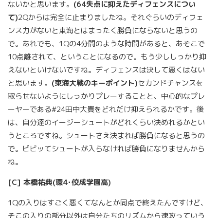
ないかと思います。
(64
失点に抑えたディフェンスについ
て
)
2Qからは完全に止まりましたね。それぐらいのディフェ
ンス力がないと東海とはまったく勝負にならないと思うの
で。あれでも、1Qの4分間のような時間があると、あそこで
10点離されて、ということになるので。もう少ししっかり抑
えないといけないですね。ディフェンスは決して悪くはない
と思います。
(
東海大戦のキーポイント
)
セカンドチャンスを
取らせないようにしっかりプレーすることと、中心的なプレ
ーヤーである#24田中大貴をどれだけ抑えられるかです。後
は、自分達のイージーシュートがどれくらい決めれるかとい
うところですね。シュートさえ決まれば勝負になると思うの
で。ビビッてシュートが入らなければ勝負になりませんから
ね。
[C]
本橋祐典
(
環
4
･佼成学園高
)
1Qの入りはすごく悪くてなんとか同点で終えたんですけど、
そこの入りの部分以外は自分たちのリズムから速攻っていう