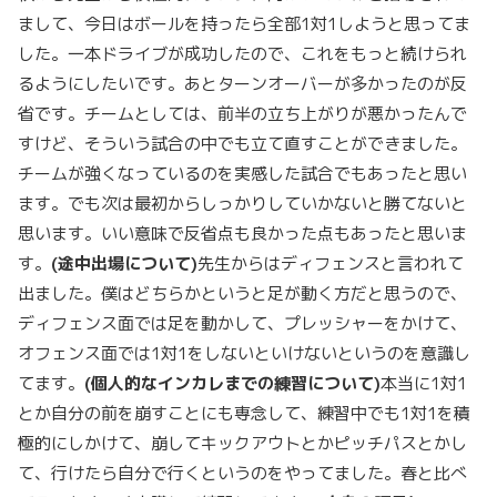
まして、今日はボールを持ったら全部1対1しようと思ってま
した。一本ドライブが成功したので、これをもっと続けられ
るようにしたいです。あとターンオーバーが多かったのが反
省です。チームとしては、前半の立ち上がりが悪かったんで
すけど、そういう試合の中でも立て直すことができました。
チームが強くなっているのを実感した試合でもあったと思い
ます。でも次は最初からしっかりしていかないと勝てないと
思います。いい意味で反省点も良かった点もあったと思いま
す。
(
途中出場について
)
先生からはディフェンスと言われて
出ました。僕はどちらかというと足が動く方だと思うので、
ディフェンス面では足を動かして、プレッシャーをかけて、
オフェンス面では1対1をしないといけないというのを意識し
てます。
(
個人的なインカレまでの練習について
)
本当に1対1
とか自分の前を崩すことにも専念して、練習中でも1対1を積
極的にしかけて、崩してキックアウトとかピッチパスとかし
て、行けたら自分で行くというのをやってました。春と比べ