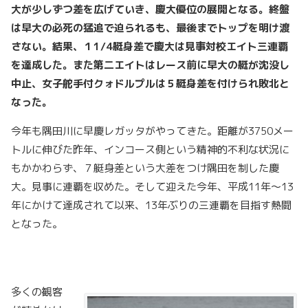
大が少しずつ差を広げていき、慶大優位の展開となる。終盤
は早大の必死の猛追で迫られるも、最後までトップを明け渡
さない。結果、１1/4
艇身差で慶大は見事対校エイト三連覇
を達成した。また第二エイトはレース前に早大の艇が沈没し
中止、女子舵手付クォドルプルは５艇身差を付けられ敗北と
なった。
今年も隅田川に早慶レガッタがやってきた。距離が3750メー
トルに伸びた昨年、インコース側という精神的不利な状況に
もかかわらず、７艇身差という大差をつけ隅田を制した慶
大。見事に連覇を収めた。そして迎えた今年、平成11年～13
年にかけて達成されて以来、13年ぶりの三連覇を目指す熱闘
となった。
多くの観客