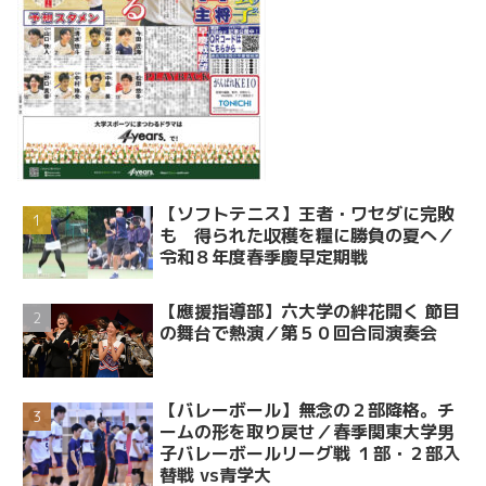
【ソフトテニス】王者・ワセダに完敗
も 得られた収穫を糧に勝負の夏へ／
令和８年度春季慶早定期戦
【應援指導部】六大学の絆花開く 節目
の舞台で熱演／第５０回合同演奏会
【バレーボール】無念の２部降格。チ
ームの形を取り戻せ／春季関東大学男
子バレーボールリーグ戦 １部・２部入
替戦 vs青学大