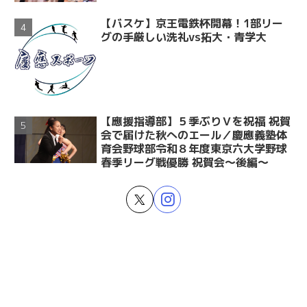
【バスケ】京王電鉄杯開幕！1部リー
グの手厳しい洗礼vs拓大・青学大
【應援指導部】５季ぶりＶを祝福 祝賀
会で届けた秋へのエール／慶應義塾体
育会野球部令和８年度東京六大学野球
春季リーグ戦優勝 祝賀会～後編～