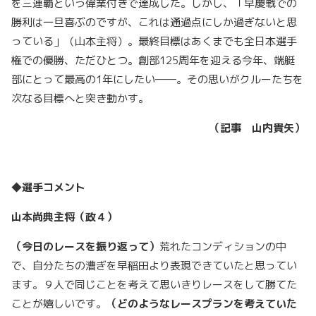
を三連覇という偉業付きで達成した。しかし、「早慶戦での
勝利は一旦喜ぶのですが、これは通過点にしか過ぎないと思
っている」（山本主将）。最終目標はあくまでも全日本選手
権での優勝、ただひとつ。創部125周年を迎える今年、端艇
部にとって最高の1年にしたい――。その思いがクルーたちを
次なる目標へと突き動かす。
（記事 山内貴矢）
◆選手コメント
山本尚典主将（政４）
（今日のレースを振り返って）
荒れたコンディションの中
で、自分たちの漕ぎを早稲田より表現できていたと思ってい
ます。９人で同じことを考えて思いきりレースをして勝てた
ことが嬉しいです。
（どのようなレースプランを考えていた