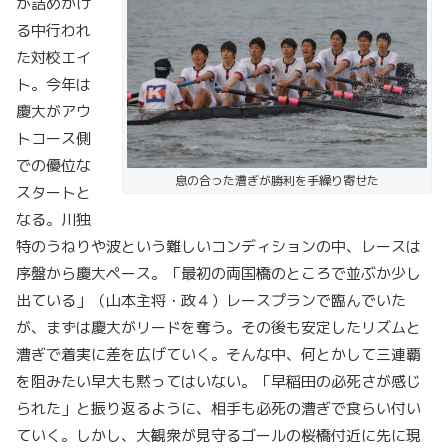
が詰めかけ
る中行われ
た対校エイ
ト。今年は
慶大がアウ
トコース側
での優位な
息の合った漕ぎが勝利を手繰り寄せた
スタートと
なる。川独
特のうねりや波という難しいコンディションの中、レースは
序盤から慶大ペース。「最初の両国橋のところで並ぶか少し
出ている」（山本主将・政４）レースプランで臨んでいた
が、まずは慶大がリードを奪う。その後も安定したリズムと
漕ぎで着実に差を広げていく。そんな中、何とかして三連覇
を阻みたい早大も黙ってはいない。「早稲田の必死さが感じ
られた」と振り返るように、相手も必死の漕ぎで食らい付い
ていく。しかし、大観衆が見守るゴールの桜橋付近に先に現