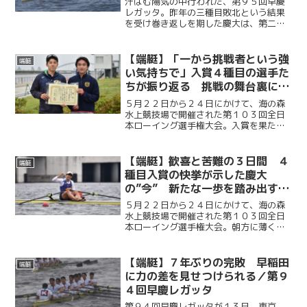
汗ばむ陽気の中行われた、第９５回早慶
レガッタ。昨年の三種目敗北という結果
を受け巻き返しを期した慶大は、第二エ
イトで勝利を収めたものの、対校エイト
と女子エイトでは惜しくも敗れた。「逆
襲」へ向け、さらなる努力を誓った。
【端艇】「一から挑戦者という強
端艇
い気持ちで」入賞４種目の選手た
ちが振り返る 挑戦の舞台裏に込
めた思い／第１０３回全日本ロー
５月２２日から２４日にかけて、海の森
イング選手権大会
水上競技場で開催された第１０３回全日
本ローイング選手権大会。入賞を果たし
た慶應義塾大学の４種目の選手たちが、
それぞれのレースを振り返り、勝利に込
めた思いを語った。挑戦を貫く揺るぎな
【端艇】歓喜と苦難の３日間 ４
端艇
い意志とチームの深い結束...
種目入賞の快挙が示した慶大
の”今” 新たな一歩を踏み出す／
第１０３回全日本ローイング選手
５月２２日から２４日にかけて、海の森
権大会
水上競技場で開催された第１０３回全日
本ローイング選手権大会。朝方に薄く広
がっていた雲は次第に姿を消し、正午に
は夏の訪れを感じさせる快晴の空の下、
選手たちは渾身の力をオールに込めた。
【端艇】７年ぶりの完敗 早稲田
端艇
早慶レガッタ後、初めての...
に力の差を見せつけられる／第９
４回早慶レガッタ
第９４回早慶レガッタが１３日、東京