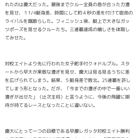
れたのは慶大だった。最後までクルー全員の息が合った力漕
を見せ、１1/4艇身差、時間にして約４秒の差を付けて宿命の
ライバルを蹴散らした。フィニッシュ後、艇上で大きなガッ
ツポーズを見せるクルーたち。三連覇達成の嬉しさを体現し
てみせた。
対校エイトより先に行われた女子舵手付クォドルプル。スタ
ートから早大が果敢な漕ぎを見せ、慶大は見る見るうちに差
を広げられてしまう。結果、５艇身差で敗北。25連覇を許し
てしまう形となった。だが、「今までの漕ぎの中で一番いい
漕ぎが出せた」（辻次主将）と言うように、今後の飛躍に期
待が持てるレースとなったことに違いない。
慶大にとって一つの目標である早慶レガッタ対校エイト勝利