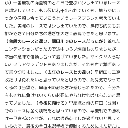
か）
一番最初の両国橋のところで並ぶか少し出ているレース
を想定していて、もし仮に若干出られていても、焦らずにし
っかり信頼し合っていこうというレースプランを考えていま
した。実際のレースでは少し出ていたので、気持ち的にも余
裕ができて自分たちの漕ぎを大きく表現できたと思います。
（普段のレースと違い、隅田川でのレースだったが）
荒れた
コンディションだったので途中つらい場面もありましたが、
本当の意味で信頼し合って漕げていました。マイクが入らな
いというアクシデントもありましたが、それも声で繋ぎあっ
て乗り切りました。
（去年のレースとの違い）
早稲田も三連
敗だけは免れたいと思っていたと思うので、死ぬ気でやって
くるのは当然で、早稲田の必死さが感じられたので、自分た
ちもそれに負けないくらい必死にやらなければならないと思
っていました。
（今後に向けて）
早慶戦と他の戸田（公園）
でのレースは全く別物だと思っているので、早慶戦での勝利
は一旦喜ぶのですが、これは通過点にしか過ぎないと思って
いるので、最後の全日本選手権で優勝するためにまた新たに