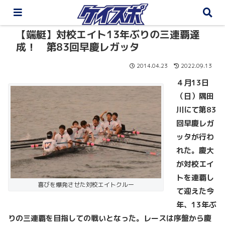
【端艇】対校エイト13年ぶりの三連覇達
成！ 第83回早慶レガッタ
2014.04.23
2022.09.13
４月13
日
（日）隅田
川にて第83
回早慶レガ
ッタが行わ
れた。慶大
が対校エイ
トを連覇し
喜びを爆発させた対校エイトクルー
て迎えた今
年、13
年ぶ
りの三連覇を目指しての戦いとなった。レースは序盤から慶