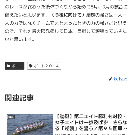
のレースが終わった後体づくりから始めて8月、9月の試合に
備えたいと思います。
（今後に向けて）
慶應の強さは一人一
人の力ではなくチームでまとまったときの力の強さだと思う
ので、それを最大限発揮して日本一目指して頑張っていきた
いと思います。
ボート
ボート２０１４
keispo
関連記事
【端艇】第二エイト勝利も対校・
端艇
女子エイトは一歩及ばず さらな
る「逆襲」を誓う／第９５回早慶
レガッタ