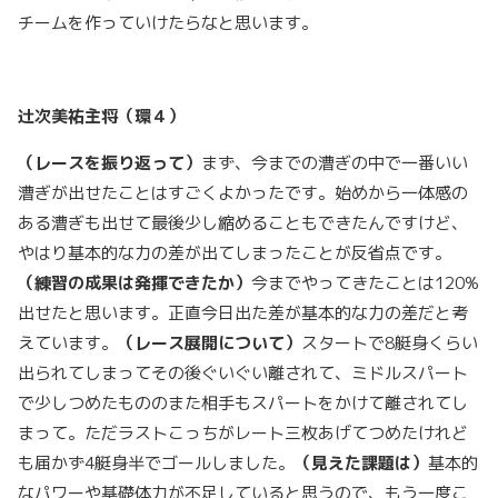
チームを作っていけたらなと思います。
辻次美祐主将（環４）
（レースを振り返って）
まず、今までの漕ぎの中で一番いい
漕ぎが出せたことはすごくよかったです。始めから一体感の
ある漕ぎも出せて最後少し縮めることもできたんですけど、
やはり基本的な力の差が出てしまったことが反省点です。
（練習の成果は発揮できたか）
今までやってきたことは120%
出せたと思います。正直今日出た差が基本的な力の差だと考
えています。
（レース展開について）
スタートで8艇身くらい
出られてしまってその後ぐいぐい離されて、ミドルスパート
で少しつめたもののまた相手もスパートをかけて離されてし
まって。ただラストこっちがレート三枚あげてつめたけれど
も届かず4艇身半でゴールしました。
（見えた課題は）
基本的
なパワーや基礎体力が不足していると思うので、もう一度こ