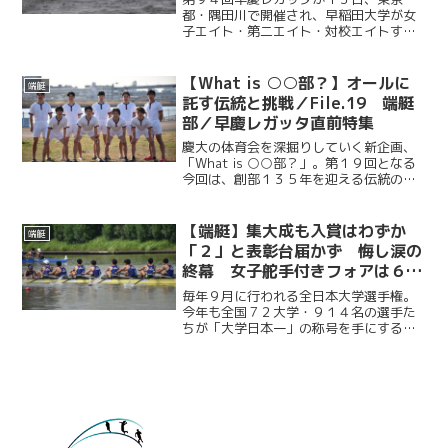
都・隅田川で開催され、早稲田大学が女
子エイト・第二エイト・対校エイトすべ
ての種目で勝利。７年ぶりとなる完全優
勝を果たした。雨が降り続き、波が大き
く荒れる悪条件の中、慶應義塾大学は懸
【What is ○○部？】オールに
端艇
命のレースを見せたが、最後...
託す伝統と挑戦／File.19 端艇
部／早慶レガッタ直前特集
慶大の体育会を深掘りしていく新企画、
「What is ○○部？」。第１９回となる
今回は、創部１３５年を迎える伝統の端
艇部に迫る。１８８９年に発足し、慶應
義塾體育會の中で４番目に長い歴史を誇
る同部。今年は「自ら進む」という意味
【端艇】集大成も入賞はわずか
端艇
を込めた「自進」...
「２」と表彰台届かず 悔し涙の
終幕 女子舵手付きフォアは６位
に輝く／第５１回全日本大学ロー
毎年９月に行われる全日本大学選手権。
イング選手権大会
今年も全国７２大学・９１４名の選手た
ちが「大学日本一」の称号を手にするべ
く熱戦を繰り広げる。ボートの花形種目
である男子エイトは、上級生の経験と下
級生の勢いの融合により勝負に挑み、５
大会連続入賞を記録。準決...