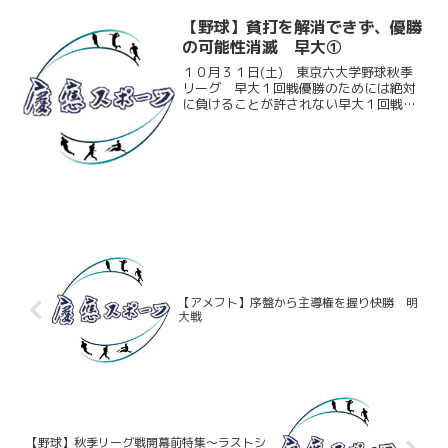
【野球】貧打を解消できず、優勝
の可能性消滅 早大①
１０月３１日(土) 東京六大学野球秋季
リーグ 早大１回戦優勝のためには絶対
に負けることが許されない早大１回戦。
先発の三宮舜（商４）は６回を２失点に
まとめる活躍を見せ、役割を果たす。し
かし、打線は序盤のチャンスを逃すと、
早大先発小島のピッチン...
【アメフト】序盤から主導権を握り快勝 明
大戦
【野球】秋季リーグ戦開幕前特集～ラストシ