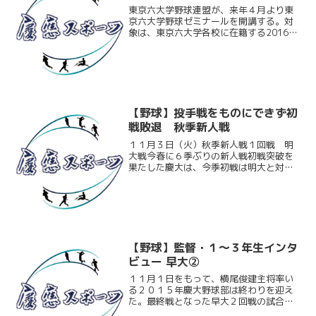
東京六大学野球連盟が、来年４月より東
京六大学野球ゼミナールを開講する。対
象は、東京六大学各校に在籍する2016年
度の大学３年生。リーグ戦運営のサポー
トや、スポーツビジネスの第一線で活躍
するOBによる講義、東京六大学野球活性
化策の立案などを通...
【野球】投手戦をものにできず初
戦敗退 秋季新人戦
１１月３日（火）秋季新人戦１回戦 明
大戦今春に６季ぶりの新人戦初戦突破を
果たした慶大は、今季初戦は明大と対戦
した。春は同率３位だった明大。今季初
先発の原田匠（商１）が好投を見せる
が、相手投手も踏ん張り投手戦へ。序盤
に岩見雅紀（総２）のタイム...
【野球】監督・１～３年生インタ
ビュー 早大②
１１月１日をもって、横尾俊建主将率い
る２０１５年慶大野球部は終わりを迎え
た。最終戦となった早大２回戦の試合後
取材で、慶大の監督一年目を終えた大久