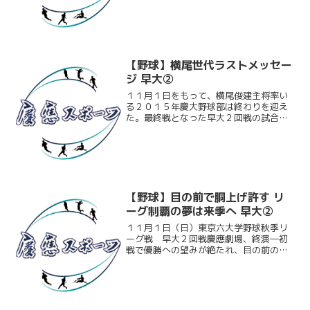
保秀昭監督と、この日ベンチ入りした下
級生に、いまの想いや来年への決意を語
ってもらった。大久保秀昭...
【野球】横尾世代ラストメッセー
ジ 早大②
１１月１日をもって、横尾俊建主将率い
る２０１５年慶大野球部は終わりを迎え
た。最終戦となった早大２回戦の試合後
取材で、４年生が語ってくれたいまの想
いをお届けする。横尾俊建主将（総４・
日大三）（４年間の大学野球生活を終え
た今の率直な気持ちは）悔...
【野球】目の前で胴上げ許す リ
ーグ制覇の夢は来季へ 早大②
１１月１日（日）東京六大学野球秋季リ
ーグ戦 早大２回戦慶應劇場、終演―初
戦で優勝への望みが絶たれ、目の前の胴
上げ阻止に向け臨んだ２回戦。先発の加
嶋宏毅（商４）が６回途中を自責点１の
好投を見せるも、打線が大竹の前に空回
り。シーズン序盤はつなが...