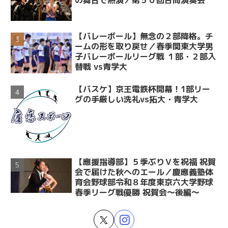
の舞台で熱演／第５０回合同演奏会
【バレーボール】無念の２部降格。チ
ームの形を取り戻せ／春季関東大学男
子バレーボールリーグ戦 １部・２部入
替戦 vs青学大
【バスケ】京王電鉄杯開幕！1部リー
グの手厳しい洗礼vs拓大・青学大
【應援指導部】５季ぶりＶを祝福 祝賀
会で届けた秋へのエール／慶應義塾体
育会野球部令和８年度東京六大学野球
春季リーグ戦優勝 祝賀会～後編～