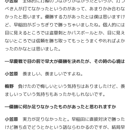
小笠原
全体的に打線のつながりがなかったというか、打つ
べき人が打てなかったというのがあって、あまりかみ合わな
かったと思います。優勝する力があったとは僕は思いますけ
ど、早稲田がぶっちぎりで勝っちゃいましたね。個人的には
目に見えるところでは盗塁刺とかパスボールとか、目に見え
ないところでは信頼を勝ち取ってもっとうまくやれればよか
ったのかなとは思いました。
―
早慶戦で目の前で早大が優勝を決めたが、その時の心境は
小笠原
羨ましい、羨ましいですよね。
梅野
負けたので悔しいという気持ちはありましたけど、羨
ましいっていう気持ちもあったかもしれないです。
―
優勝に何か足りなかったものがあったと思われますか
小笠原
実力が足りなかったと。早稲田に直接対決で勝った
けど勝ち点でどうとかという話ならわかるのですが、結局早