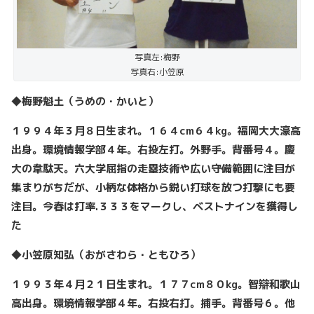
写真左:梅野
写真右:小笠原
◆梅野魁土（うめの・かいと）
１９９４年３月８日生まれ。１６４cm
６４kg
。福岡大大濠高
出身。環境情報学部４年。右投左打。外野手。背番号４。慶
大の韋駄天。六大学屈指の走塁技術や広い守備範囲に注目が
集まりがちだが、小柄な体格から鋭い打球を放つ打撃にも要
注目。今春は打率.
３３３をマークし、ベストナインを獲得し
た
◆小笠原知弘（おがさわら・ともひろ）
１９９３年４月２１日生まれ。１７７cm
８０kg
。智辯和歌山
高出身。環境情報学部４年。右投右打。捕手。背番号６。他