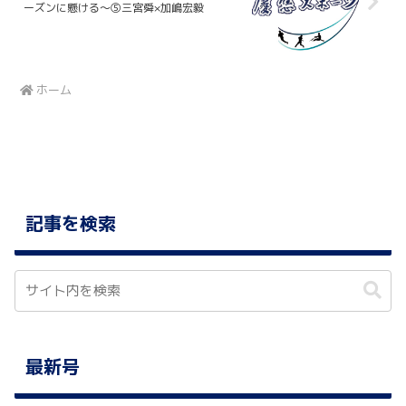
ーズンに懸ける～⑤三宮舜×加嶋宏毅
ホーム
記事を検索
最新号