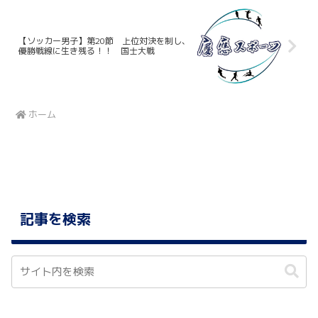
【ソッカー男子】第20節 上位対決を制し、
優勝戦線に生き残る！！ 国士大戦
ホーム
記事を検索