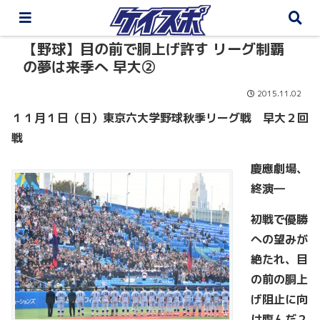
【野球】目の前で胴上げ許す リーグ制覇
の夢は来季へ 早大②
2015.11.02
１１月１日（日）東京六大学野球秋季リーグ戦 早大２回
戦
慶應劇場、
終演―
初戦で優勝
への望みが
絶たれ、目
の前の胴上
げ阻止に向
け臨んだ２