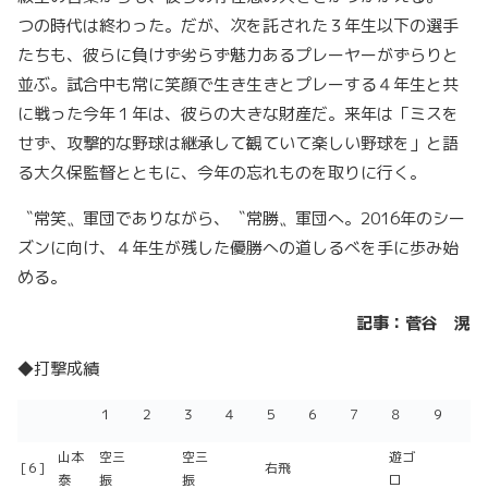
つの時代は終わった。だが、次を託された３年生以下の選手
たちも、彼らに負けず劣らず魅力あるプレーヤーがずらりと
並ぶ。試合中も常に笑顔で生き生きとプレーする４年生と共
に戦った今年１年は、彼らの大きな財産だ。来年は「ミスを
せず、攻撃的な野球は継承して観ていて楽しい野球を」と語
る大久保監督とともに、今年の忘れものを取りに行く。
〝常笑〟軍団でありながら、〝常勝〟軍団へ。2016年のシー
ズンに向け、４年生が残した優勝への道しるべを手に歩み始
める。
記事：菅谷 滉
◆打撃成績
１
２
３
４
５
６
７
８
９
山本
空三
空三
遊ゴ
[６]
右飛
泰
振
振
ロ