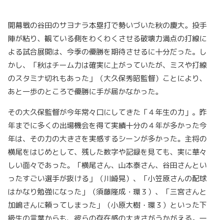
開幕戦の谷田のサヨナラ本塁打で勢いづいた秋の慶大。投手
陣が粘り、観ている側をわくわくさせる破壊力満点の打線に
よる試合展開は、今季の優勝を期待させるに十分だった。し
かし、「秋はチーム力は確実に上がっていたが、ミスや打線
のスタミナ切れもあった」（大久保秀昭監督）ことにより、
あと一歩のところで優勝に手が届かなかった。
その大久保監督が今年常々口にしてきた「４年生の力」。昨
年までに多くの出場機会を得て実績十分の４年が多かった今
年は、その力の大きさを実感するシーンが多かった。主将の
横尾をはじめとして、残した数字や記録を見ても、実に華々
しい面々であった。「横尾さん、山本泰さん、谷田さんとい
ったすごい選手が抜ける」（川崎晃）、「小笠原さんの配球
はかなり勉強になった」（須藤隆成・環３）、「三宮さんと
加嶋さんに頼ってしまった」（小原大樹・環３）といった下
級生の言葉からも、彼らの存在感の大きさがうかがえる。一