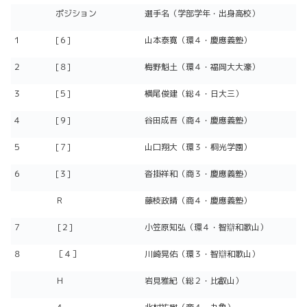
ポジション
選手名（学部学年・出身高校）
１
[６]
山本泰寛（環４・慶應義塾）
２
[８]
梅野魁土（環４・福岡大大濠）
３
[５]
横尾俊建（総４・日大三）
４
[９]
谷田成吾（商４・慶應義塾）
５
[７]
山口翔大（環３・桐光学園）
６
[３]
沓掛祥和（商３・慶應義塾）
Ｒ
藤枝政晴（商４・慶應義塾）
７
[２]
小笠原知弘（環４・智辯和歌山）
８
［４］
川崎晃佑（環３・智辯和歌山）
Ｈ
岩見雅紀（総２・比叡山）