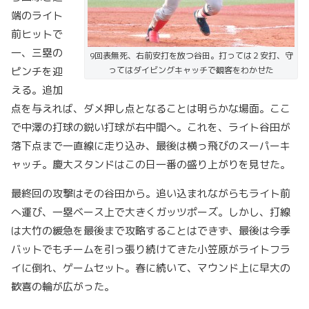
端のライト
前ヒットで
一、三塁の
9回表無死、右前安打を放つ谷田。打っては２安打、守
ピンチを迎
ってはダイビングキャッチで観客をわかせた
える。追加
点を与えれば、ダメ押し点となることは明らかな場面。ここ
で中澤の打球の鋭い打球が右中間へ。これを、ライト谷田が
落下点まで一直線に走り込み、最後は横っ飛びのスーパーキ
ャッチ。慶大スタンドはこの日一番の盛り上がりを見せた。
最終回の攻撃はその谷田から。追い込まれながらもライト前
へ運び、一塁ベース上で大きくガッツポーズ。しかし、打線
は大竹の緩急を最後まで攻略することはできず、最後は今季
バットでもチームを引っ張り続けてきた小笠原がライトフラ
イに倒れ、ゲームセット。春に続いて、マウンド上に早大の
歓喜の輪が広がった。