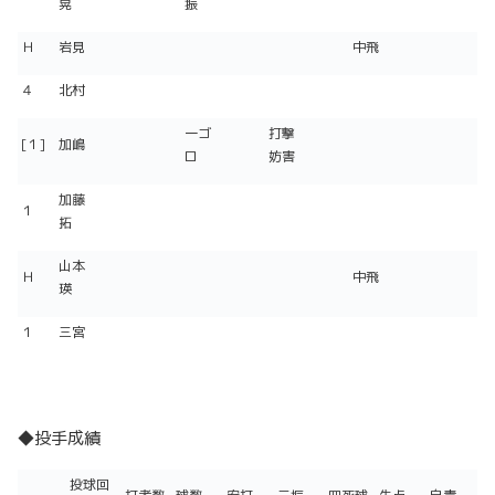
晃
振
Ｈ
岩見
中飛
４
北村
一ゴ
打撃
[１]
加嶋
ロ
妨害
加藤
１
拓
山本
Ｈ
中飛
瑛
１
三宮
◆投手成績
投球回