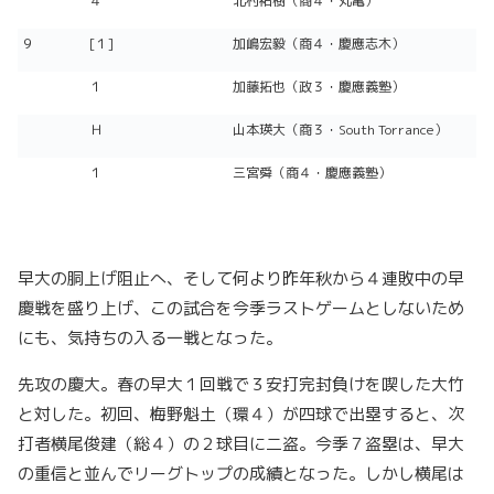
４
北村祐樹（商４・丸亀）
９
[１]
加嶋宏毅（商４・慶應志木）
１
加藤拓也（政３・慶應義塾）
Ｈ
山本瑛大（商３・South Torrance）
１
三宮舜（商４・慶應義塾）
早大の胴上げ阻止へ、そして何より昨年秋から４連敗中の早
慶戦を盛り上げ、この試合を今季ラストゲームとしないため
にも、気持ちの入る一戦となった。
先攻の慶大。春の早大１回戦で３安打完封負けを喫した大竹
と対した。初回、梅野魁土（環４）が四球で出塁すると、次
打者横尾俊建（総４）の２球目に二盗。今季７盗塁は、早大
の重信と並んでリーグトップの成績となった。しかし横尾は