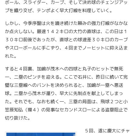
ボール、スライダー、カーブ、そして決め球のチェンジアッ
プを織り交ぜ、テンポよく早大打線を料理していく。
しかし、今季序盤は火を噴き続けた頼みの強力打線がなかな
か点火しない。最速１４２キロの大竹の直球は、この日は１
３０キロ前後であったが、直球との球速差３０キロのカーブ
やスローボールに手こずり、４回までノーヒットに抑え込ま
れた。
すると４回裏、加嶋が茂木への四球と丸子のヒットで無死
一、二塁のピンチを迎える。ここで石井に、昨日に続いて完
璧な三塁線へのバントを決められると、加嶋が一塁へ悪送
球。二塁から茂木が還り、早大に先制点を献上してしまっ
た。それでも、なおも続く一、三塁の局面は、飛球２つと小
笠原知弘（環４）の見事なセカンドスローによる盗塁阻止で
切り抜けた。
５回、遂に慶大にチャ