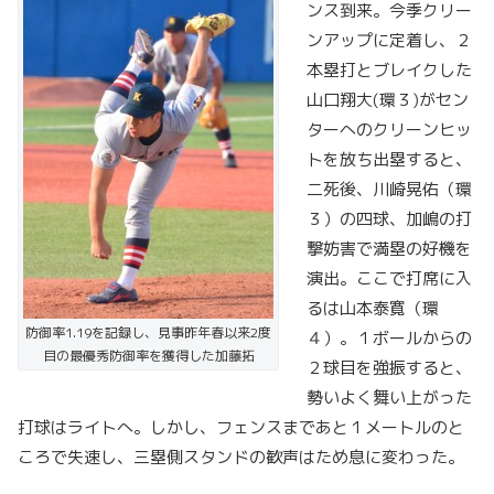
ンス到来。今季クリー
ンアップに定着し、２
本塁打とブレイクした
山口翔大(環３)がセン
ターへのクリーンヒッ
トを放ち出塁すると、
二死後、川崎晃佑（環
３）の四球、加嶋の打
撃妨害で満塁の好機を
演出。ここで打席に入
るは山本泰寛（環
防御率1.19を記録し、見事昨年春以来2度
４）。１ボールからの
目の最優秀防御率を獲得した加藤拓
２球目を強振すると、
勢いよく舞い上がった
打球はライトへ。しかし、フェンスまであと１メートルのと
ころで失速し、三塁側スタンドの歓声はため息に変わった。