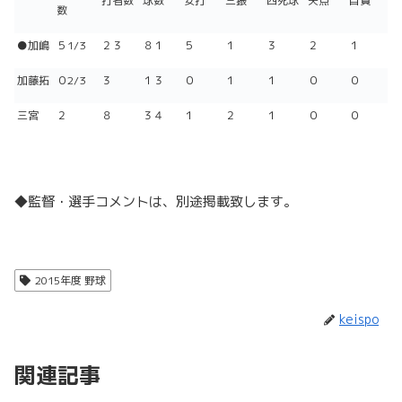
打者数
球数
安打
三振
四死球
失点
自責
数
●加嶋
５1/3
２３
８１
５
１
３
２
１
加藤拓
０2/3
３
１３
０
１
１
０
０
三宮
２
８
３４
１
２
１
０
０
◆監督・選手コメントは、別途掲載致します。
2015年度 野球
keispo
関連記事