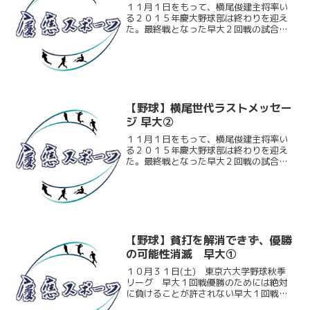
１１月１日をもって、横尾俊建主将率い
る２０１５年慶大野球部は終わりを迎え
た。最終戦となった早大２回戦の試合後
取材で、慶大の監督一年目を終えた大久
保秀昭監督と、この日ベンチ入りした下
級生に、いまの想いや来年への決意を語
ってもらった。大久保秀昭...
【野球】横尾世代ラストメッセー
ジ 早大②
１１月１日をもって、横尾俊建主将率い
る２０１５年慶大野球部は終わりを迎え
た。最終戦となった早大２回戦の試合後
取材で、４年生が語ってくれたいまの想
いをお届けする。横尾俊建主将（総４・
日大三）（４年間の大学野球生活を終え
た今の率直な気持ちは）悔...
【野球】貧打を解消できず、優勝
の可能性消滅 早大①
１０月３１日(土) 東京六大学野球秋季
リーグ 早大１回戦優勝のためには絶対
に負けることが許されない早大１回戦。
先発の三宮舜（商４）は６回を２失点に