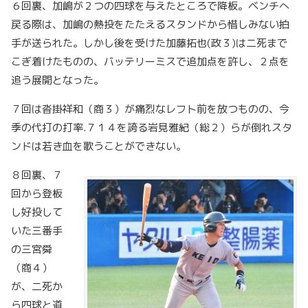
６回裏、加嶋が２つの四球を与えたところで降板。ベンチへ
戻る際は、加嶋の熱投をたたえるスタンドから惜しみない拍
手が送られた。しかし後を受けた加藤拓也(政３)は二死まで
こぎ着けたものの、バッテリーミスで追加点を許し、２点を
追う展開となった。
７回は沓掛祥和（商３）が痛烈なレフト前を放つものの、今
季の代打の打率.７１４を誇る岩見雅紀（総２）らが倒れスタ
ンドは若き血を歌うことができない。
８回裏、７
回から登板
し好投して
いた三番手
の三宮舜
（商４）
が、二死か
ら四球と道