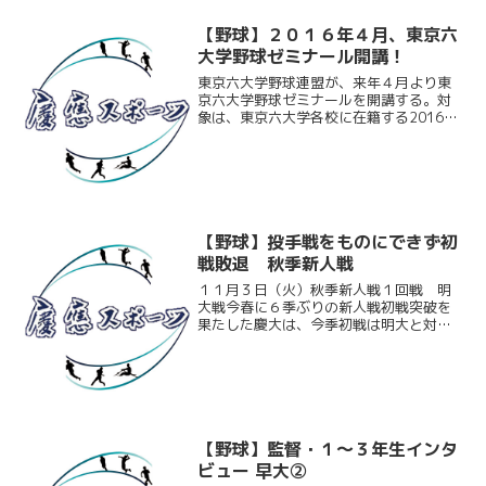
【野球】２０１６年４月、東京六
大学野球ゼミナール開講！
東京六大学野球連盟が、来年４月より東
京六大学野球ゼミナールを開講する。対
象は、東京六大学各校に在籍する2016年
度の大学３年生。リーグ戦運営のサポー
トや、スポーツビジネスの第一線で活躍
するOBによる講義、東京六大学野球活性
化策の立案などを通...
【野球】投手戦をものにできず初
戦敗退 秋季新人戦
１１月３日（火）秋季新人戦１回戦 明
大戦今春に６季ぶりの新人戦初戦突破を
果たした慶大は、今季初戦は明大と対戦
した。春は同率３位だった明大。今季初
先発の原田匠（商１）が好投を見せる
が、相手投手も踏ん張り投手戦へ。序盤
に岩見雅紀（総２）のタイム...
【野球】監督・１～３年生インタ
ビュー 早大②