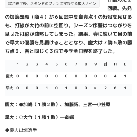
試合終了後、スタンドのファンに挨拶する慶大ナイン
回戦。先発
の加嶋宏毅（商４）が６回途中を自責点１の好投を見せる
も、打線が大竹の前に空回り。シーズン序盤はつながりを
見せた打線が沈黙してしまった。結果、春に続いて目の前
で早大の優勝を見届けることとなり、慶大は７勝６敗の勝
ち点３、春と同じく３位で今季全日程を終了した。
１
２
３
４
５
６
７
８
９
計
Ｈ
Ｅ
慶
大
０
０
０
０
０
０
０
０
０
０
４
１
早
大
０
０
０
１
０
１
０
０
×
２
６
１
慶大：●加嶋（１勝２敗）、加藤拓、三宮―小笠原
早大：○大竹（１勝１敗）―道端
◆慶大出場選手