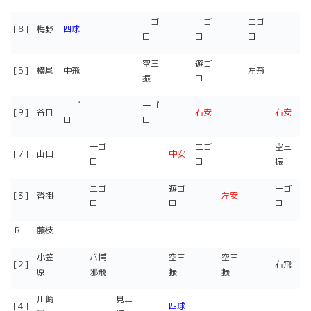
一ゴ
一ゴ
二ゴ
[８]
梅野
四球
ロ
ロ
ロ
空三
遊ゴ
[５]
横尾
中飛
左飛
振
ロ
二ゴ
一ゴ
[９]
谷田
右安
右安
ロ
ロ
一ゴ
二ゴ
空三
[７]
山口
中安
ロ
ロ
振
二ゴ
遊ゴ
一ゴ
[３]
沓掛
左安
ロ
ロ
ロ
Ｒ
藤枝
小笠
バ捕
空三
空三
[２]
右飛
原
邪飛
振
振
川崎
見三
[４]
四球