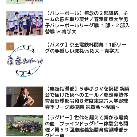
【バレーボール】無念の２部降格。チ
ームの形を取り戻せ／春季関東大学男
子バレーボールリーグ戦 １部・２部入
替戦 vs青学大
【バスケ】京王電鉄杯開幕！1部リー
グの手厳しい洗礼vs拓大・青学大
【應援指導部】５季ぶりＶを祝福 祝賀
会で届けた秋へのエール／慶應義塾体
育会野球部令和８年度東京六大学野球
春季リーグ戦優勝 祝賀会～後編～
【ラグビー】世代を超えて繋がる黒黄
の血 ブラインドラグビー体験会も開
催／第５９回慶應義塾體育會蹴球部ラ
グビー祭