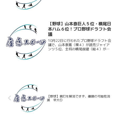
まとめる活躍を見せ、役割を果たす。し
かし、打線は序盤のチャンスを逃すと、
早大先発小島のピッチン...
【野球】山本泰巨人５位・横尾日
本ハム６位！プロ野球ドラフト会
議
10月22日に行われたプロ野球ドラフト会
議で、山本泰寛（環４）が読売ジャイア
ンツ５位、主将の横尾俊建（総４）が北
海道日本ハムファイターズ６位でそれぞ
れ指名を受けた。指名直後に日吉キャン
パス内で行われた記者会見の模様は以下
の通り。
【野球】貧打を解消できず、優勝の可能性消
滅 早大①