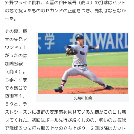
外野フライに倒れ、４番の谷田成吾（商４）の打球はバット
の芯で捉えたもののセカンドの正面をつき、先制はならなか
った。
その裏、慶
大の先発マ
ウンドに上
がったのは
加嶋宏毅
（商４）。
今季ここま
で６試合で
防御率１．
先発の加嶋
８９と、ラ
ストシーズンに抜群の安定感を見せている左腕がこの日も魅
せてくれた。初回はボール先行が続くものの、勢いのある球
で飛球３つに打ち取る上々の立ち上がり。２回以降はカット