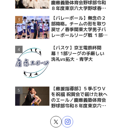
慶應義塾体育会野球部令和
８年度東京六大学野球春季
リーグ戦優勝 祝賀会～前編
【バレーボール】無念の２
～
部降格。チームの形を取り
戻せ／春季関東大学男子バ
レーボールリーグ戦 １部・
２部入替戦 vs青学大
【バスケ】京王電鉄杯開
幕！1部リーグの手厳しい
洗礼vs拓大・青学大
【應援指導部】５季ぶりＶ
を祝福 祝賀会で届けた秋へ
のエール／慶應義塾体育会
野球部令和８年度東京六大
学野球春季リーグ戦優勝 祝
賀会～後編～