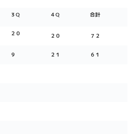
３
Q
４
Q
合計
２０
２０
７２
９
２１
６１