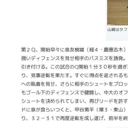
山﨑はタフ
第２Ｑ、開始早々に泉友樹雄（経４・慶應志木）
強いディフェンスを見せ相手のパスミスを誘発。
引き付ける。この試合のQ開始１分３０秒を過ぎ
り、見事逆転を果たす。すぐに得点を返されるも
への執着を見せ、さらに相手のシュートをブロッ
もゴール下のディフェンスで健闘し、中大のオフ
シュートを決められてしまい、再びリードを許す
ドに泉が食らいつくと、甲谷勇平（環３・東山）
り、３２－３１で再度逆転を成し遂げ、前半を終