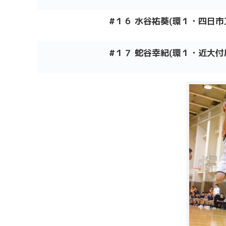
#
１６ 水谷祐葵(環１・四日市
#１７ 蛇
谷幸紀
(環１
・近大付