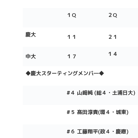
１
Q
２
Q
慶大
１１
２１
１４
中大
１７
◆
慶大スターティングメンバ
―
◆
#４
山﨑純
(総
４・土浦日大
)
#５
髙田淳貴
(環
４・城東
)
#６ 工藤翔平
(政
４・慶應
)