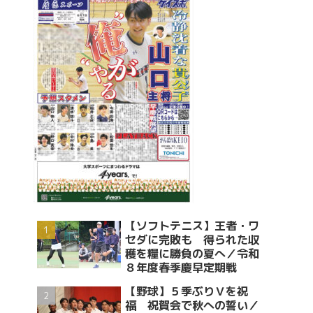
【ソフトテニス】王者・ワ
セダに完敗も 得られた収
穫を糧に勝負の夏へ／令和
８年度春季慶早定期戦
【野球】５季ぶりＶを祝
福 祝賀会で秋への誓い／