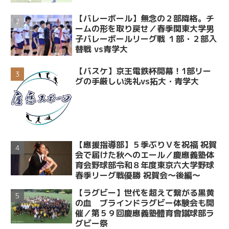
【バレーボール】無念の２部降格。チ
ームの形を取り戻せ／春季関東大学男
子バレーボールリーグ戦 １部・２部入
替戦 vs青学大
【バスケ】京王電鉄杯開幕！1部リー
グの手厳しい洗礼vs拓大・青学大
【應援指導部】５季ぶりＶを祝福 祝賀
会で届けた秋へのエール／慶應義塾体
育会野球部令和８年度東京六大学野球
春季リーグ戦優勝 祝賀会～後編～
【ラグビー】世代を超えて繋がる黒黄
の血 ブラインドラグビー体験会も開
催／第５９回慶應義塾體育會蹴球部ラ
グビー祭