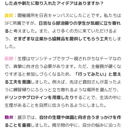
した点や新たに取り入れたアイデアはありますか？
倉田
：開催場所を日吉キャンパスにしたことです。私たちは
SFC所属ですが、
日吉なら部活帰りの学生が気軽に立ち寄れ
る
と考えました。また、より多くの方に来ていただけるよ
う、
さまざまな企業から協賛品を提供してもらう工夫
もしま
した。
田野
：生理はセンシティブでタブー視されがちなテーマなの
で、真摯に向き合う必要があります。ただ、主催側が硬くな
りすぎると参加しづらくなるため、
「行ってみたい」と思え
る工夫を意識
しました。例えば、先ほど倉田さんが言ったよ
うに練習帰りにふらっと立ち寄れるような場所を選んだり、
ドリンクやプロテインを用意したり
することで、生活の中に
生理があることを自然に伝えられるようにしました。
駒井
：展示では、
自分の生理や体調と向き合うきっかけを作
ることを重視
しました。掲示物の中に、自分の悩みに沿った