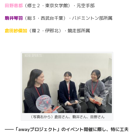
田野恵都
（修士２・東京女学館）・元空手部
駒井琴羽
（総３・西武台千葉）・バドミントン部所属
倉田紗優加
（環２・伊那北）・競走部所属
（写真右から）倉田さん、駒井さん、田野さん
――「awayプロジェクト」のイベント開催に際し、特に工夫