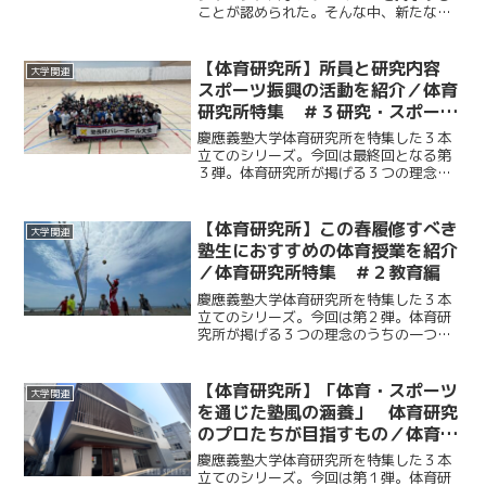
ことが認められた。そんな中、新たな歴
史の第一歩を踏み出し、慶大蹴球部史上
初のジャージ背面スポンサーに名乗りを
あげたのが、株式会社井門エンタープラ
【体育研究所】所員と研究内容
大学関連
イズだった。今回ケイスポ...
スポーツ振興の活動を紹介／体育
研究所特集 ＃３研究・スポーツ
振興編
慶應義塾大学体育研究所を特集した３本
立てのシリーズ。今回は最終回となる第
３弾。体育研究所が掲げる３つの理念の
うち、研究とスポーツ振興の２つについ
て深掘りする。
【体育研究所】この春履修すべき
大学関連
塾生におすすめの体育授業を紹介
／体育研究所特集 ＃２教育編
慶應義塾大学体育研究所を特集した３本
立てのシリーズ。今回は第２弾。体育研
究所が掲げる３つの理念のうちの一つ、
教育について、体育の授業の紹介をメイ
ンに深掘りする。
【体育研究所】「体育・スポーツ
大学関連
を通じた塾風の涵養」 体育研究
のプロたちが目指すもの／体育研
究所特集 ＃１体育研究所とは
慶應義塾大学体育研究所を特集した３本
立てのシリーズ。今回は第１弾。体育研