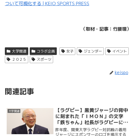
ついて可視化する | KEIO SPORTS PRESS
（取材・記事：竹腰環）
大学関連
コラボ企画
女子
ジェンダー
イベント
２０２５
スポーツ
keispo
関連記事
【ラグビー】黒黄ジャージの背中
大学関連
に刻まれた「ＩＭＯＮ」の文字
「鉄ちゃん」社長がラグビーにの
めり込んだ理由
昨年度、関東大学ラグビー対抗戦の着用
ジャージにスポンサーのロゴを掲示する