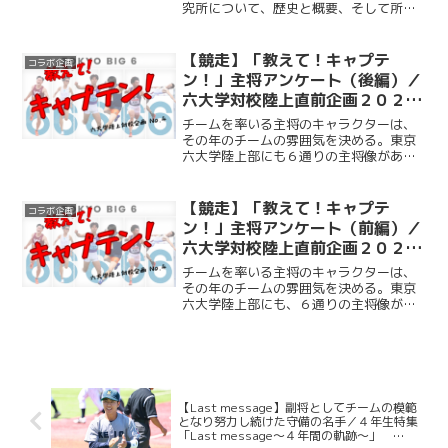
究所について、歴史と概要、そして所員
が掲げる目標を深掘りする。
【競走】「教えて！キャプテ
コラボ企画
ン！」主将アンケート（後編）／
六大学対校陸上直前企画２０２
６ No.４
チームを率いる主将のキャラクターは、
その年のチームの雰囲気を決める。東京
六大学陸上部にも６通りの主将像があっ
た。今回は関口裕太（早大主将）、山田
暉斗（法大主将）、藤本裕乃介（東大主
将）、神戸毅裕（明大主将）、榊原聡真
【競走】「教えて！キャプテ
コラボ企画
（立大主将）、須﨑遥也（...
ン！」主将アンケート（前編）／
六大学対校陸上直前企画２０２
６ No.４
チームを率いる主将のキャラクターは、
その年のチームの雰囲気を決める。東京
六大学陸上部にも、６通りの主将像があ
った。今回は関口裕太（早大主将）、山
田暉斗（法大主将）、藤本裕乃介（東大
主将）、神戸毅裕（明大主将）、榊原聡
真（立大主将）、須﨑遥也...
【Last message】副将としてチームの模範
となり努力し続けた守備の名手／４年生特集
「Last message～４年間の軌跡～」