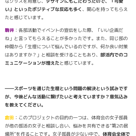
なグッズを用意し、
デザインにもこだわったので、「可愛
い」といったポジティブな反応も多く
、関心を持ってもらえ
たと感じています。
駒井
：各部活動でイベントの宣伝をした際、「いい企画だ
ね」と言ってもらえることが多かったです。また、同じ部の
仲間から「生理について悩んでいるのですが、何か良い対策
はありますか？」と相談を受けることもあり、
部活内でのコ
ミュニケーションが増えた
と感じています。
――スポーツを通じた生理という問題の解決という試みです
が、今後どんな活動に繋げたいと考えていますか？意気込み
を教えてください。
倉田
：このプロジェクトの目的の一つは、体育会の女子部員
が他の部活の女子と相談し合い、悩みを共有できる”第2の居
場所”を作ることです。女子部員が少ない中で、
体育会全体で