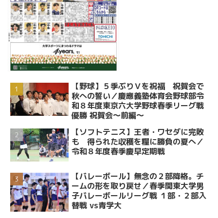
【野球】５季ぶりＶを祝福 祝賀会で
秋への誓い／慶應義塾体育会野球部令
和８年度東京六大学野球春季リーグ戦
優勝 祝賀会～前編～
【ソフトテニス】王者・ワセダに完敗
も 得られた収穫を糧に勝負の夏へ／
令和８年度春季慶早定期戦
【バレーボール】無念の２部降格。チ
ームの形を取り戻せ／春季関東大学男
子バレーボールリーグ戦 １部・２部入
替戦 vs青学大