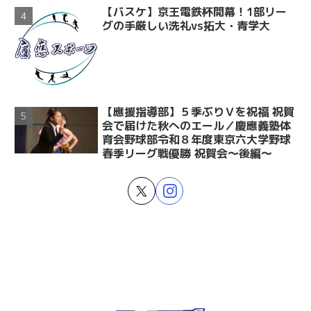
【バスケ】京王電鉄杯開幕！1部リー
グの手厳しい洗礼vs拓大・青学大
【應援指導部】５季ぶりＶを祝福 祝賀
会で届けた秋へのエール／慶應義塾体
育会野球部令和８年度東京六大学野球
春季リーグ戦優勝 祝賀会～後編～