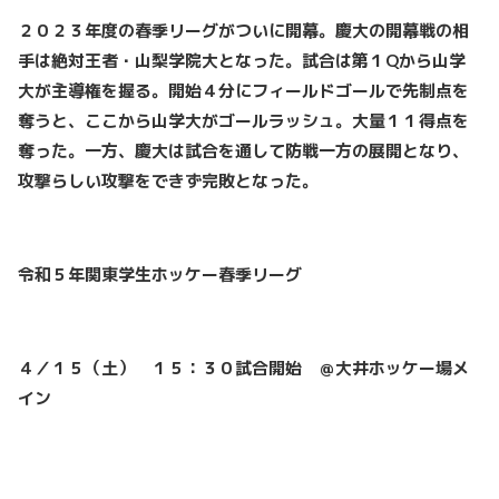
２０２３年度の春季リーグがついに開幕。慶大の開幕戦の相
手は絶対王者・山梨学院大となった。試合は第１Qから山学
大が主導権を握る。開始４分にフィールドゴールで先制点を
奪うと、ここから山学大がゴールラッシュ。大量１１得点を
奪った。一方、慶大は試合を通して防戦一方の展開となり、
攻撃らしい攻撃をできず完敗となった。
令和５年関東学生ホッケー春季リーグ
４／１５（土） １５：３０試合開始 ＠大井ホッケー場メ
イン