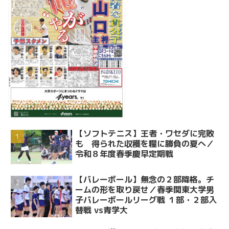
【ソフトテニス】王者・ワセダに完敗
も 得られた収穫を糧に勝負の夏へ／
令和８年度春季慶早定期戦
【バレーボール】無念の２部降格。チ
ームの形を取り戻せ／春季関東大学男
子バレーボールリーグ戦 １部・２部入
替戦 vs青学大