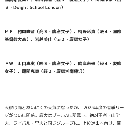
３・Dwight School London）
ＭＦ 村岡咲音（商３・慶應女子）、楫野彩貴（法４・国際
基督教大高）、岩越美佳（法２・慶應女子）
ＦＷ 山口真実（経３・慶應女子）、峰岸未来（経４・慶應
女子）、尾関恵真（経２・慶應湘南藤沢）
天候は雨とあいにくの天気になったが、 2023年度の春季リー
グがついに開幕。慶大はプールAに所属し、絶対王者・山学
大、ライバル・早大と同じグループに。上位進出へ向け、開