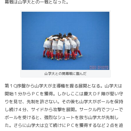
幕戦は山学大との一戦となった。
山学大との開幕戦に臨んだ
第１Q序盤から山学大が主導権を握る展開となる。山学大は
開始１分からＰＣを獲得。しかしここは慶大ＤＦ陣が堅い守
りを見せ、先制を許さない。その後も山学大がボールを保持
し続け４分、サイドから攻撃を展開。サークル内でフリーで
ボールを受けると、強烈なシュートを放ち山学大が先制し
た。さらに山学大は立て続けにＰＣを獲得するなど２点を追