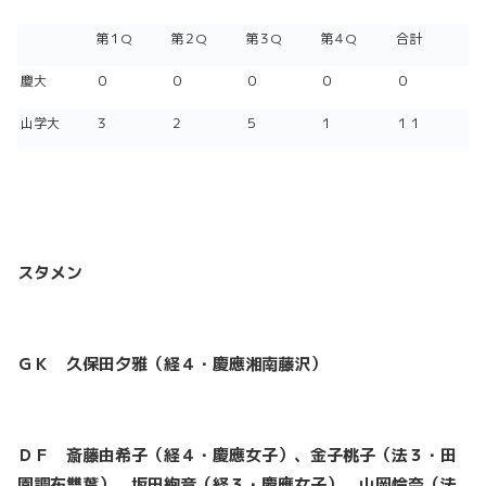
第１Q
第２Q
第３Q
第４Q
合計
慶大
０
０
０
０
０
山学大
３
２
５
１
１１
スタメン
ＧＫ 久保田夕雅（経４・慶應湘南藤沢）
ＤＦ 斎藤由希子（経４・慶應女子）、金子桃子（法３・田
園調布雙葉）、坂田絢音（経３・慶應女子）、山岡怜奈（法