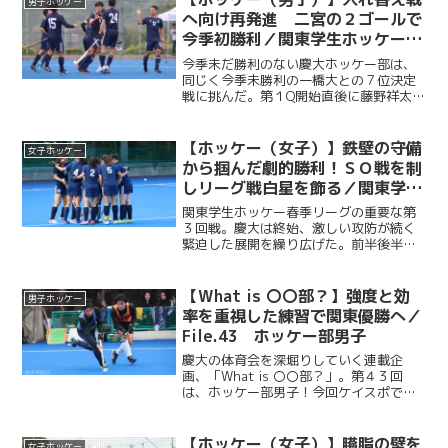
男子ホッケー
加点を奪う。さらに...
へ向け再発進 二宮の２ゴールで
今季初勝利／関東学生ホッケー春
季リーグ７位決定戦 VS一橋大
今季未だ勝利のない慶大ホッケー部は、
同じく今季未勝利の一橋大との７位決定
戦に挑んだ。第１Q開始直後に藤野祥太郎
（法２・慶應）の今季初ゴールが飛び出
すと、第１Q終了間際に二宮怜（法３・慶
應）がPCからゴールを決め、わずか１５
【ホッケー（女子）】鉄壁の守備
女子ホッケー
分で２－０とする。...
から掴んだ劇的勝利！ＳＯ戦を制
しリーグ戦白星を飾る／関東学生
ホッケー春季リーグ第３回戦vs学
関東学生ホッケー春季リーグの重要な第
習院大
３回戦。慶大は終始、激しい攻防が続く
緊迫した展開を繰り広げた。前半後半合
わせて計４Qに及ぶ死闘は０−０のまま決
着つかず、勝負の行方はSO戦へ。緊迫し
た空気の中、慶大の守護神の主将・峰岸
【What is 〇〇部？】強度と効
男子ホッケー
佳子（商４・慶應女子...
率を重視した練習で関東優勝へ／
File.43 ホッケー部男子
慶大の体育会を深堀りしていく連載企
画、「What is 〇〇部？」。第４３回
は、ホッケー部男子！今回ケイスポで
は、慶應義塾大学日吉グラウンドで行わ
れた練習を取材し、練習後には岡本遼一
（経４・慶應）主将にインタビューを行
【ホッケー（女子）】臙脂の壁を
女子ホッケー