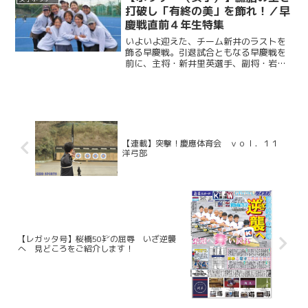
った。
打破し「有終の美」を飾れ！／早
慶戦直前４年生特集
いよいよ迎えた、チーム新井のラストを
飾る早慶戦。引退試合ともなる早慶戦を
前に、主将・新井里英選手、副将・岩越
美佳選手、副将・尾関恵真選手、主務・
西川百合子選手、江原令選手、中山愛玲
選手、西潟遥選手、矢萩奈緒選手、吉田
朱里選手の４年生９名にお...
【連載】突撃！慶應体育会 ｖｏｌ．１１
洋弓部
【レガッタ号】桜橋50㌢の屈辱 いざ逆襲
へ 見どころをご紹介します！