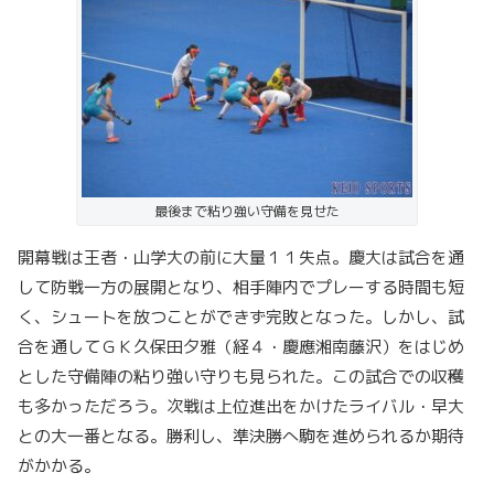
最後まで粘り強い守備を見せた
開幕戦は王者・山学大の前に大量１１失点。慶大は試合を通
して防戦一方の展開となり、相手陣内でプレーする時間も短
く、シュートを放つことができず完敗となった。しかし、試
合を通してＧＫ久保田夕雅（経４・慶應湘南藤沢）をはじめ
とした守備陣の粘り強い守りも見られた。この試合での収穫
も多かっただろう。次戦は上位進出をかけたライバル・早大
との大一番となる。勝利し、準決勝へ駒を進められるか期待
がかかる。