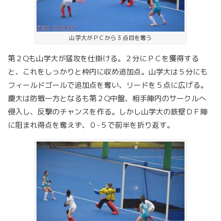
山学大がＰＣから３点目を奪う
第２Qも山学大が猛攻を仕掛ける。２分にＰＣを獲得する
と、これをしっかりと枠内に収め追加点。山学大は５分にも
フィールドゴールで追加点を奪い、リードを５点に広げる。
慶大は防戦一方となるも第２Q中盤、相手陣内のサークルへ
侵入し、反撃のチャンスを作る。しかし山学大の鉄壁ＤＦ陣
に阻まれ得点を奪えず、０-５で前半を折り返す。