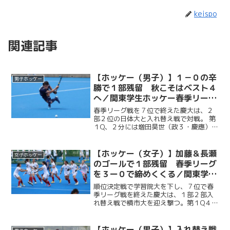
keispo
関連記事
【ホッケー（男子）】１－０の辛
男子ホッケー
勝で１部残留 秋こそはベスト４
へ／関東学生ホッケー春季リーグ
１部２部入れ替え戦 VS日本体育
春季リーグ戦を７位で終えた慶大は、２
大
部２位の日体大と入れ替え戦で対戦。 第
１Q、２分には増田昊世（政３・慶應）
が、１１分には藤野祥太郎（法２・慶
應）がそれぞれシュートを放つも、ゴー
ルには繋がらず。しかし、第２Q２分には
【ホッケー（女子）】加藤＆長瀬
女子ホッケー
二宮怜（法３・慶應）が...
のゴールで１部残留 春季リーグ
を３ー０で締めくくる／関東学生
ホッケー春季リーグ１部２部入れ
順位決定戦で学習院大を下し、７位で春
替え戦 VS横浜市立大
季リーグ戦を終えた慶大は、１部２部入
れ替え戦で横市大を迎え撃つ。第１Q４
分、PCから加藤藍圭（経３・湘南藤沢）
が先制点を決めると、第２Q終了間際には
長瀬莉奈（法４・共立女子）がPCから追
【ホッケー（男子）】入れ替え戦