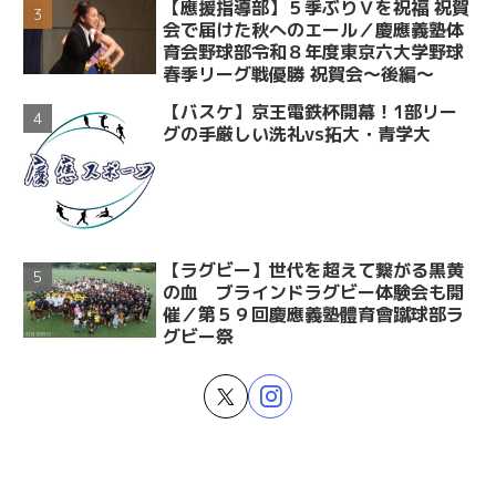
【應援指導部】５季ぶりＶを祝福 祝賀
会で届けた秋へのエール／慶應義塾体
育会野球部令和８年度東京六大学野球
春季リーグ戦優勝 祝賀会～後編～
【バスケ】京王電鉄杯開幕！1部リー
グの手厳しい洗礼vs拓大・青学大
【ラグビー】世代を超えて繋がる黒黄
の血 ブラインドラグビー体験会も開
催／第５９回慶應義塾體育會蹴球部ラ
グビー祭