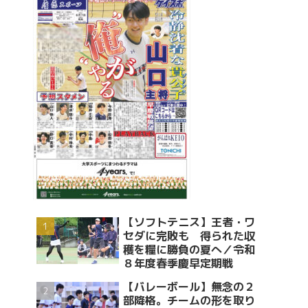
【ソフトテニス】王者・ワ
セダに完敗も 得られた収
穫を糧に勝負の夏へ／令和
８年度春季慶早定期戦
【バレーボール】無念の２
部降格。チームの形を取り