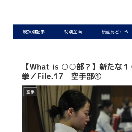
競技別記事
特別企画
紙面見どころ
【What is ○○部？】新た
拳／File.17 空手部①
空手