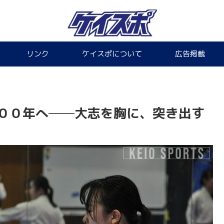
リンク
ケイスポについて
広告掲載
な１００年へ──大志を胸に、突き出す