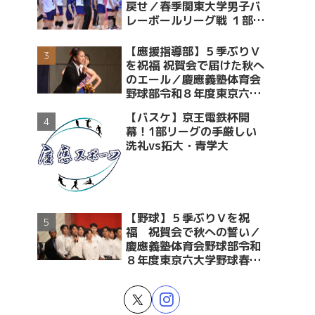
戻せ／春季関東大学男子バ
レーボールリーグ戦 １部・
２部入替戦 vs青学大
【應援指導部】５季ぶりＶ
を祝福 祝賀会で届けた秋へ
のエール／慶應義塾体育会
野球部令和８年度東京六大
学野球春季リーグ戦優勝 祝
【バスケ】京王電鉄杯開
賀会～後編～
幕！1部リーグの手厳しい
洗礼vs拓大・青学大
【野球】５季ぶりＶを祝
福 祝賀会で秋への誓い／
慶應義塾体育会野球部令和
８年度東京六大学野球春季
リーグ戦優勝 祝賀会～前編
～