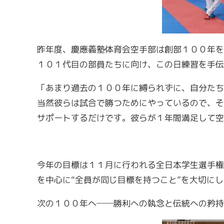
昨年度、慶應義塾体育会空手部は創部１００年を
１０１代目の部員たちに向け、この日練習を手伝
「あまり過去の１００年に縛られずに、自分たち
当然彼らは試合で勝つためにやっているので、そ
サポートするだけです。彼らが１年間満足して空
今年の目標は１１月に行われる全日本学生選手権
を中心に“全員が同じ目標を持つこと”を大切に
次の１００年へ──勝利への執念と伝統への矜持