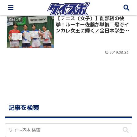
【テニス（女子）】創部初の快
庭球女子
挙！ルーキー佐藤が単複二冠でイ
ンカレ女王に輝く／全日本学生テ
ニス選手権大会 最終日
2019.08.23
記事を検索