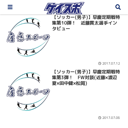
【ソッカー(男子)】早慶定期戦特
集第10弾！ 近藤貫太選手イン
タビュー
2017.07.12
【ソッカー(男子)】早慶定期戦特
集第3弾！ FW対談(近藤×渡辺
夏×田中健×松岡)
2017.07.08