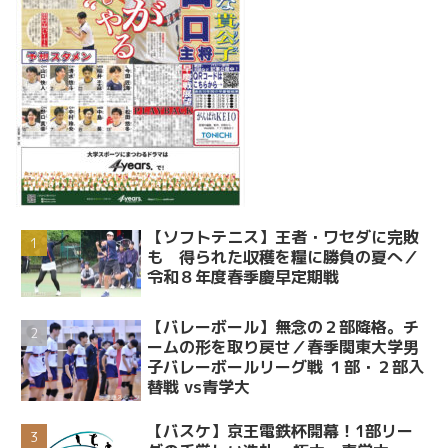
【ソフトテニス】王者・ワセダに完敗
も 得られた収穫を糧に勝負の夏へ／
令和８年度春季慶早定期戦
【バレーボール】無念の２部降格。チ
ームの形を取り戻せ／春季関東大学男
子バレーボールリーグ戦 １部・２部入
替戦 vs青学大
【バスケ】京王電鉄杯開幕！1部リー