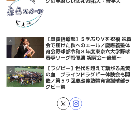
グの手厳しい洗礼vs拓大・青学大
【應援指導部】５季ぶりＶを祝福 祝賀
会で届けた秋へのエール／慶應義塾体
育会野球部令和８年度東京六大学野球
春季リーグ戦優勝 祝賀会～後編～
【ラグビー】世代を超えて繋がる黒黄
の血 ブラインドラグビー体験会も開
催／第５９回慶應義塾體育會蹴球部ラ
グビー祭