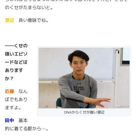
のくせがたまらないと。
渡辺
良い意味でね。
――くせの
強いエピソ
ードなどは
あります
か？
近藤
なん
ぼでもあり
ますよ。
DNAからくせが強い渡辺
田中
基本
的に着てる服から…。