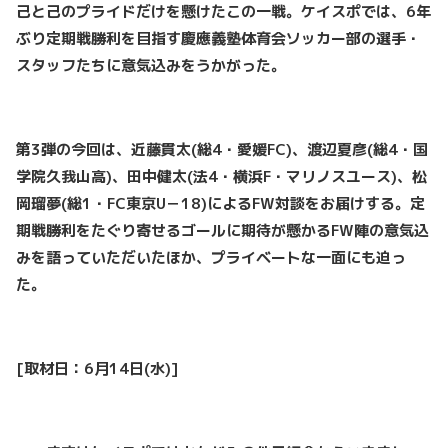
己と己のプライドだけを懸けたこの一戦。ケイスポでは、6年
ぶり定期戦勝利を目指す慶應義塾体育会ソッカー部の選手・
スタッフたちに意気込みをうかがった。
第3弾の今回は、近藤貫太(総4・愛媛FC)、渡辺夏彦(総4・国
学院久我山高)、田中健太(法4・横浜F・マリノスユース)、松
岡瑠夢(総1・FC東京U－18)によるFW対談をお届けする。定
期戦勝利をたぐり寄せるゴールに期待が懸かるFW陣の意気込
みを語っていただいたほか、プライベートな一面にも迫っ
た。
[取材日：6月14日(水)]