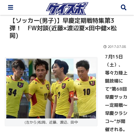
【ソッカー(男子)】早慶定期戦特集第3
弾！ FW対談(近藤×渡辺夏×田中健×松
岡)
2017.07.08
7月15日
（土）、
等々力陸上
競技場に
て“第68回
早慶サッカ
ー定期戦～
早慶クラシ
コ～”が開
(左から)松岡、近藤、渡辺、田中
催される。