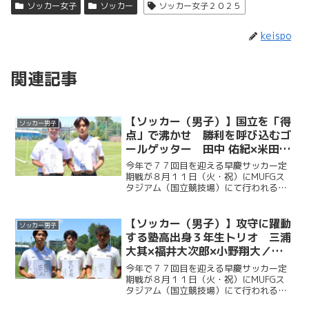
ソッカー女子
ソッカー
ソッカー女子２０２５
keispo
関連記事
【ソッカー（男子）】国立を「得
ソッカー男子
点」で沸かせ 勝利を呼び込むゴ
ールゲッター 田中 佑紀×米田壮
志／早慶クラシコ２０２６直前企
今年で７７回目を迎える早慶サッカー定
画第５弾
期戦が８月１１日（火・祝）にMUFGス
タジアム（国立競技場）にて行われる。
ソッカー部（男子）は昨年に続く早慶戦
連覇目指し、２年ぶりに国立競技場のピ
ッチに立つ。今回ケイスポでは選手だけ
【ソッカー（男子）】攻守に躍動
ソッカー男子
ではなく、グラウンドマ...
する塾高出身３年生トリオ 三浦
大其×福井大次郎×小野翔大／早
慶クラシコ２０２６直前企画第４
今年で７７回目を迎える早慶サッカー定
弾
期戦が８月１１日（火・祝）にMUFGス
タジアム（国立競技場）にて行われる。
ソッカー部（男子）は昨年に続く早慶戦