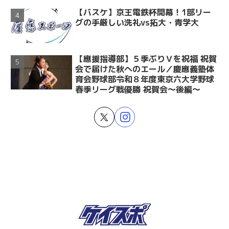
【バスケ】京王電鉄杯開幕！1部リー
グの手厳しい洗礼vs拓大・青学大
【應援指導部】５季ぶりＶを祝福 祝賀
会で届けた秋へのエール／慶應義塾体
育会野球部令和８年度東京六大学野球
春季リーグ戦優勝 祝賀会～後編～