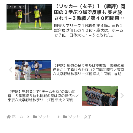
連覇目指し、２年ぶりに国立競技場のピ
ッチに立つ。今回ケイスポでは選手だけ
【ソッカー（女子）】〈戦評〉岡
ソッカー女子
ではなく、グラウンドマ...
田の２季ぶり弾で反撃も 突き放
され１−３敗戦／第４０回関東大
学リーグ１部後期第４節 VS日本
関東大学リーグ１部後期第４節。直近２
体育大学
試合負け無しの１０位・慶大は、ホーム
で７位・日体大に１−３で敗れた。 開
始早々に先制点を献上。髙松芽衣（環
３・植草学園大学附／ジェフユナイテッ
ド市原・千葉レディースU18）を中心に
惜しいシーンをつくるが、...
【野球】終盤の粘りも及ばず敗戦 義塾の威
信をかけて負けられない２回戦に臨む／東京
六大学野球秋季リーグ戦 早大１回戦 ＠明治
神宮野球場
【野球】完封負けで“チーム外丸”の戦いに
幕 ３季連続５位も挑戦の炎は次の世代へ／
東京六大学野球秋季リーグ戦 早大２回戦 ＠
明治神宮野球場
ホーム
ソッカー
ソッカー女子