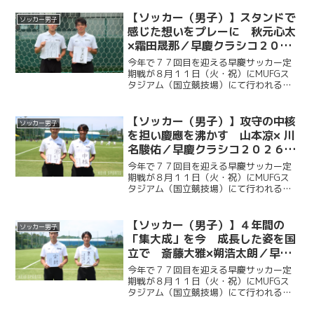
連覇を目指し、２年ぶりに国立競技場の
ピッチに立つ。今回ケイスポでは選手だ
【ソッカー（男子）】スタンドで
ソッカー男子
けではなく、グラウンド...
感じた想いをプレーに 秋元心太
×霜田晟那／早慶クラシコ２０２
６直前企画第３弾
今年で７７回目を迎える早慶サッカー定
期戦が８月１１日（火・祝）にMUFGス
タジアム（国立競技場）にて行われる。
ソッカー部（男子）は昨年に続く早慶戦
連覇目指し、２年ぶりに国立競技場のピ
ッチに立つ。今回ケイスポでは選手だけ
【ソッカー（男子）】攻守の中核
ソッカー男子
ではなく、グラウンドマ...
を担い慶應を沸かす 山本凉× 川
名駿佑／早慶クラシコ２０２６直
前企画第２弾
今年で７７回目を迎える早慶サッカー定
期戦が８月１１日（火・祝）にMUFGス
タジアム（国立競技場）にて行われる。
ソッカー部（男子）は昨年に続く早慶戦
連覇目指し、２年ぶりに国立競技場のピ
ッチに立つ。今回ケイスポでは選手だけ
【ソッカー（男子）】４年間の
ソッカー男子
ではなく、グラウンドマ...
「集大成」を今 成長した姿を国
立で 斎藤大雅×朔浩太朗／早慶
クラシコ２０２６直前企画第１弾
今年で７７回目を迎える早慶サッカー定
期戦が８月１１日（火・祝）にMUFGス
タジアム（国立競技場）にて行われる。
ソッカー部（男子）は昨年に続く早慶戦