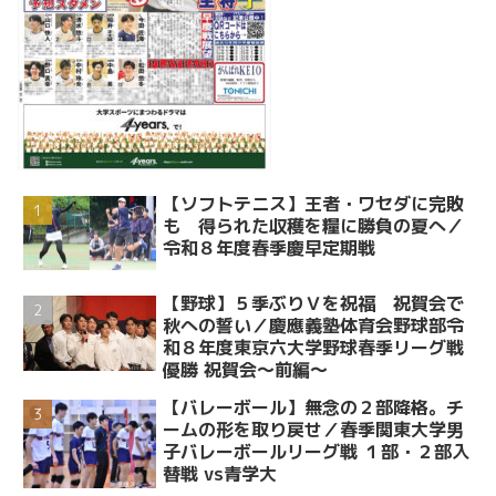
【ソフトテニス】王者・ワセダに完敗
も 得られた収穫を糧に勝負の夏へ／
令和８年度春季慶早定期戦
【野球】５季ぶりＶを祝福 祝賀会で
秋への誓い／慶應義塾体育会野球部令
和８年度東京六大学野球春季リーグ戦
優勝 祝賀会～前編～
【バレーボール】無念の２部降格。チ
ームの形を取り戻せ／春季関東大学男
子バレーボールリーグ戦 １部・２部入
替戦 vs青学大