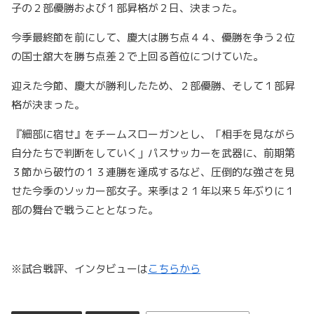
子の２部優勝および１部昇格が２日、決まった。
今季最終節を前にして、慶大は勝ち点４４、優勝を争う２位
の国士舘大を勝ち点差２で上回る首位につけていた。
迎えた今節、慶大が勝利したため、２部優勝、そして１部昇
格が決まった。
『細部に宿せ』をチームスローガンとし、「相手を見ながら
自分たちで判断をしていく」パスサッカーを武器に、前期第
３節から破竹の１３連勝を達成するなど、圧倒的な強さを見
せた今季のソッカー部女子。来季は２１年以来５年ぶりに１
部の舞台で戦うこととなった。
※試合戦評、インタビューは
こちらから