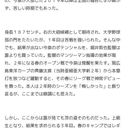
の、今泉が入部した２０１９年以降は全国の舞台に手が届か
ず、苦しい時期でもあった。
身長１８７センチ。右の大砲候補として期待され、大学野球
部の門をたたいたが、１年目は苦戦を強いられた。そんな中
でも、結果が出ない今泉のポテンシャルを、堀井哲也監督は
誰よりも買っていた。監督のマンツーマン指導の効果が現
れ、２年になる春のオープン戦で今泉は覚醒を果たす。現広
島東洋カープの齊藤汰直（当時亜細亜大学新２年）から本塁
打を放つなど躍動すると、その春にリーグ戦で神宮デビュー
を飾った。本人は２年時のシーズンを「悔しかった」と振り
返るが、ここまでは順調にも思えた。
しかし、ここからは誰が見ても茨の道そのものだった。上級
生となり、結果を求められる３年目。春のキャンプではレギ