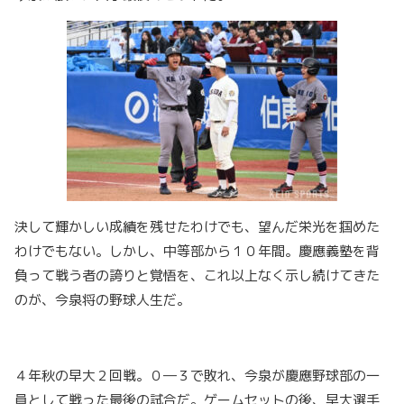
決して輝かしい成績を残せたわけでも、望んだ栄光を掴めた
わけでもない。しかし、中等部から１０年間。慶應義塾を背
負って戦う者の誇りと覚悟を、これ以上なく示し続けてきた
のが、今泉将の野球人生だ。
４年秋の早大２回戦。０―３で敗れ、今泉が慶應野球部の一
員として戦った最後の試合だ。ゲームセットの後、早大選手