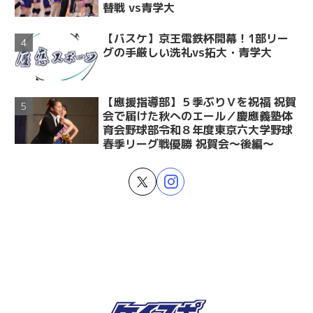
替戦 vs青学大
【バスケ】京王電鉄杯開幕！1部リー
グの手厳しい洗礼vs拓大・青学大
【應援指導部】５季ぶりＶを祝福 祝賀
会で届けた秋へのエール／慶應義塾体
育会野球部令和８年度東京六大学野球
春季リーグ戦優勝 祝賀会～後編～