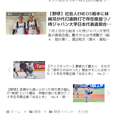
タジアムひらつか７月２日から始まった
侍ジャパン大学代表の直前合宿。慶大か
らは今津慶介（総４・旭川東）、渡辺和
大（商４・高松商業）、林純司（環３・
【野球】社会人ENEOS相手に林
野球イベント・その他
報徳学園）の３選手が選出...
純司が代打適時打で存在感放つ／
侍ジャパン大学日本代表直前合宿
３日目
７月２日から始まった侍ジャパン大学代
表の直前合宿。慶大からは今津慶介（総
４・旭川東）、渡辺和大（商４・高松商
業）、林純司（環３・報徳学園）の３選
手が選出されている。３日目の７月４日
は、社会人強豪チーム・ENEOSとの練習
試合が行われた。渡辺...
【アイスホッケー】夢破れて慶大へ それで
も「辞められなかった」理由がそこにはあっ
た／４年生卒業企画「光るとき」 No.２・
勝見斗軌
【野球】逆境から這い上がった努力家が掴ん
だ”神宮”という舞台 仲間の想いも乗せて／
４年生卒業企画「光るとき」 No.４・坂中
大貴
ホーム
野球
野球イベント・その他