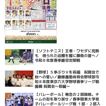
【ソフトテニス】王者・ワセダに完敗
も 得られた収穫を糧に勝負の夏へ／
令和８年度春季慶早定期戦
【野球】５季ぶりＶを祝福 祝賀会で
秋への誓い／慶應義塾体育会野球部令
和８年度東京六大学野球春季リーグ戦
優勝 祝賀会～前編～
【バレーボール】無念の２部降格。チ
ームの形を取り戻せ／春季関東大学男
子バレーボールリーグ戦 １部・２部入