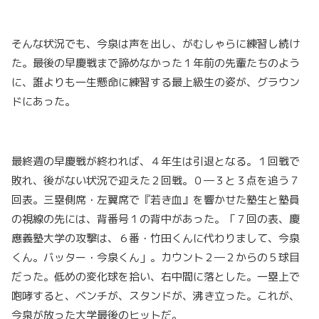
そんな状況でも、今泉は声を出し、がむしゃらに練習し続け
た。最後の早慶戦まで諦めなかった１年前の先輩たちのよう
に、誰よりも一生懸命に練習する最上級生の姿が、グラウン
ドにあった。
最終週の早慶戦が終われば、４年生は引退となる。１回戦で
敗れ、後がない状況で迎えた２回戦。０―３と３点を追う７
回表。三塁側席・左翼席で『若き血』を響かせた塾生と塾員
の視線の先には、背番号１の背中があった。「７回の表、慶
應義塾大学の攻撃は、６番・竹田くんに代わりまして、今泉
くん。バッター・今泉くん」。カウント２―２からの５球目
だった。低めの変化球を拾い、右中間に落とした。一塁上で
咆哮すると、ベンチが、スタンドが、沸き立った。これが、
今泉が放った大学最後のヒットだ。