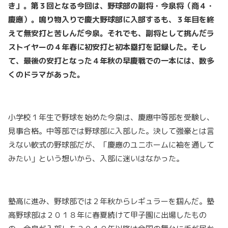
き」。第３回となる今回は、野球部の副将・今泉将（商４・
慶應）。鳴り物入りで慶大野球部に入部するも、３年目を終
えて無安打と苦しんだ今泉。それでも、副将として挑んだラ
ストイヤーの４年春に初安打と初本塁打を記録した。そし
て、最後の安打となった４年秋の早慶戦での一本には、数多
くのドラマがあった。
小学校１年生で野球を始めた今泉は、慶應中等部を受験し、
見事合格。中等部では野球部に入部した。決して強豪とは言
えない軟式の野球部だが、「慶應のユニホームに袖を通して
みたい」という想いから、入部に迷いはなかった。
塾高に進み、野球部では２年秋からレギュラーを掴んだ。塾
高野球部は２０１８年に春夏続けて甲子園に出場したもの