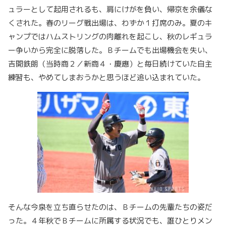
ュラーとして起用されるも、肩にけがを負い、帰京を余儀な
くされた。春のリーグ戦出場は、わずか１打席のみ。夏のキ
ャンプではハムストリングの肉離れを起こし、秋のレギュラ
ー争いから完全に脱落した。Ｂチームでも出場機会を失い、
吉開鉄朗（当時商２／新商４・慶應）と毎日続けていた自主
練習も、やめてしまおうかと思うほど追い込まれていた。
そんな今泉を立ち直らせたのは、Ｂチームの先輩たちの姿だ
った。４年秋でＢチームに所属する状況でも、誰ひとりメン