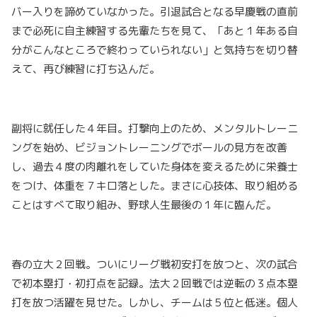
バー入りを諦めていなかった。引退試合となる早慶戦の直前
まで必死に自主練習する先輩たちを見て、「あと１年ある自
分がこんなところで終わっていられない」と気持ちを切り替
えて、再び練習に打ち込んだ。
副将に就任した４年目。打撃向上のため、メンタルトレーニ
ングを始め、ビジョントレーニングでボールの見方を改善
し、過去４度の肉離れをしていた身体を変えるために栄養士
をつけ、体重を７キロ落とした。まさに心技体、取り組める
ことはすべて取り組み、野球人生最後の１年に臨んだ。
春の立大２回戦。ついにリーグ戦初安打を放つと、次の試合
で初本塁打・初打点を記録。法大２回戦では逆転の３点本塁
打を放つ活躍を見せた。しかし、チームは５位と低迷。個人