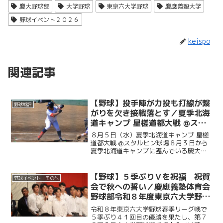
慶大野球部
大学野球
東京六大学野球
慶應義塾大学
野球イベント２０２６
keispo
関連記事
【野球】投手陣が力投も打線が繋
野球戦評
がりを欠き接戦落とす／夏季北海
道キャンプ 星槎道都大戦 @スタ
ルヒン球場
８月５日（水）夏季北海道キャンプ 星槎
道都大戦 @スタルヒン球場８月３日から
夏季北海道キャンプに臨んでいる慶大。
この日はキャンプ初試合で星槎道都大戦
との一戦。２回と４回に先発・沖村要
（商４・慶應）が相手打線に得点を許
【野球】５季ぶりＶを祝福 祝賀
野球イベント・その他
し、２点を追う展開に。そ...
会で秋への誓い／慶應義塾体育会
野球部令和８年度東京六大学野球
春季リーグ戦優勝 祝賀会～前編
令和８年東京六大学野球春季リーグ戦で
～
５季ぶり４１回目の優勝を果たし、第７