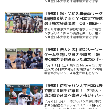
５回全日本大学野球選手権大会では準優
勝を成し遂げた慶大。その快挙を祝う祝
賀会が開催され、ＯＢや関係者ら多くの
人が集まり、選手たちの健闘をたたえ
【野球】祝・令和８年春季リーグ
野球イベント・その他
た。前編では、堀井監督の挨...
戦優勝＆第７５回全日本大学野球
選手権大会準優勝 OB・関係者
からのお祝いメッセージ
令和８年東京六大学野球春季リーグ戦で
５季ぶり４１回目の優勝を果たし、第７
５回全日本大学野球選手権大会では準優
勝を成し遂げた慶大。優勝号外発行にあ
たり、慶應義塾体育会野球部OBや関係者
の皆様から、現役選手たちへ温かい祝福
【野球】法大との壮絶なシーソー
野球戦評
のメッセージをお寄せい...
ゲームを制しサヨナラ勝ち 上級
生の総力で掴み取った執念の『一
勝』／第９回MatureCup・法大
７月１１日（土）第９回 Mature Cup 対
戦
法政大 ＠日体大健志台球場試合への出場
機会が少ない３、４年生が中心となって
戦うMature Cup。本大会に出場する慶大
は、法大との一戦に臨んだ。試合は法大
に２度追い付く粘りを見せると、１点ビ...
【野球】侍ジャパン大学日本代表
野球イベント・その他
で慶大３選手が躍動！ 社会人・
東芝戦で台湾へ弾み／侍ジャパン
大学日本代表直前合宿５日目
７月６日（月） 侍ジャパン大学日本代
表直前合宿＠バッティングパレス相石ス