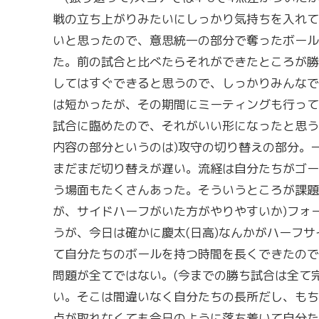
戦の立ち上がりみたいにしっかり気持ちを入れて
いと思ったので、意思統一の部分で奪ったボール
た。前の試合と比べたらそれができたところが勝
してはすぐできると思うので、しっかりみんなで
は短かったが、その期間にミーティングも行って
試合に臨めたので、それがいい形になったと思う
内容の部分というのは)攻守の切り替えの部分。
まだまだ切り替えが遅い。流経は自分たちがゴー
う場面もたくさんあった。そういうところが課題か
が、サイドハーフがいた方がやりやすいか)フォ
うが、今日は確かに慶太(日高)なんかがハーフ
て自分たちのボールを持つ時間を長くできたので
問題が全てではない。(今までの勝ち試合は全て
い。そこは間違いなく自分たちの長所だし、もち
点が取れなくても今日のように落ち着いて自分た