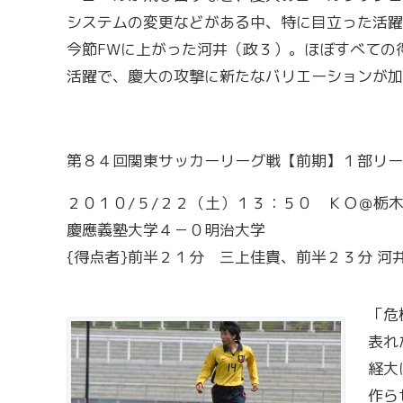
システムの変更などがある中、特に目立った活躍
今節FWに上がった河井（政３）。ほぼすべての
活躍で、慶大の攻撃に新たなバリエーションが加
第８４回関東サッカーリーグ戦【前期】１部リー
２０１０/５/２２（土）１３：５０ ＫＯ＠栃
慶應義塾大学４－０明治大学
{得点者}前半２１分 三上佳貴、前半２３分 
「危
表れ
経大
作ら