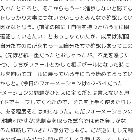
入れたところと、そこからもう一つ進歩しないと勝てな
をしっかり大事につないでいこうとみんなで確認してい
因かなと思う。(前節の際に「自信を持つという面に関
確認していきたい」とおっしゃていたが、成果は)期間
自分たちの長所をもう一回自分たちで確認しあってこの
。(先ほど紙一重だったとおしゃったが、不足を感じた
一つ、うちがファールとかして相手ボールになった時に
ルを向いてゴールに戻っている間にもう始めてるってい
なと。(今日のフォーメーションは4-2-3-1だった
ーメーションの問題がひとえに全てだとは言えないと思
サイドでキープしてくれたので、そこを上手く使えたりし
、ある程度そこは楽になった。ただフォーメーションの
完封勝利ですが)先制点を取った試合ではまだ負けがな
ろん継続していきたい部分ではある。だが逆にもし先制
ちのボールを持つ時間を長くして攻撃するってことをし