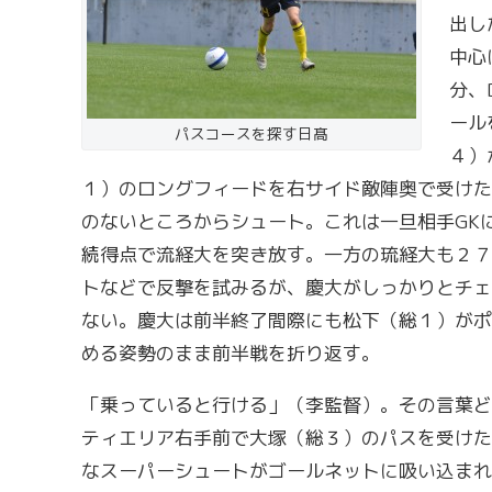
出し
中心
分、
ール
パスコースを探す日髙
４）
１）のロングフィードを右サイド敵陣奥で受けた
のないところからシュート。これは一旦相手GK
続得点で流経大を突き放す。一方の琉経大も２７
トなどで反撃を試みるが、慶大がしっかりとチェ
ない。慶大は前半終了間際にも松下（総１）がポ
める姿勢のまま前半戦を折り返す。
「乗っていると行ける」（李監督）。その言葉ど
ティエリア右手前で大塚（総３）のパスを受けた
なスーパーシュートがゴールネットに吸い込まれ