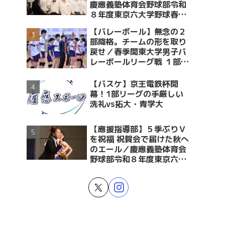
慶應義塾体育会野球部令和
８年度東京六大学野球春季
リーグ戦優勝 祝賀会～前編
【バレーボール】無念の２
～
部降格。チームの形を取り
戻せ／春季関東大学男子バ
レーボールリーグ戦 １部・
２部入替戦 vs青学大
【バスケ】京王電鉄杯開
幕！1部リーグの手厳しい
洗礼vs拓大・青学大
【應援指導部】５季ぶりＶ
を祝福 祝賀会で届けた秋へ
のエール／慶應義塾体育会
野球部令和８年度東京六大
学野球春季リーグ戦優勝 祝
賀会～後編～