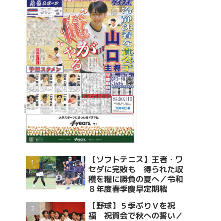
【ソフトテニス】王者・ワ
セダに完敗も 得られた収
穫を糧に勝負の夏へ／令和
８年度春季慶早定期戦
【野球】５季ぶりＶを祝
福 祝賀会で秋への誓い／