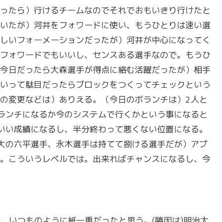
ったら）行けるチームなのでそれでおもいきり行けたと
いたが）河井をフォワードに使い、もうひとりは速い選
しいフォーメーションだったが）河井が中心になってく
フォワードでもいいし、センスある選手なので。もうひ
今日だったら大森選手が得点に絡む活躍だったが）相手
いって駄目だったらブロックをつくってチェックという
の変更などは）ありえる。（今日のボランチは）2人と
ランチになるか今のシステムで行くかという事になると
いい成績になるし、半分終わって悪くない位置になる。
大の六平選手、永木選手は持てて捌ける選手だが）アプ
。こういうレベルでは。出来ればチャンスになるし、今
が、いつものように紙一重だったと思う。(勝因は)明治大