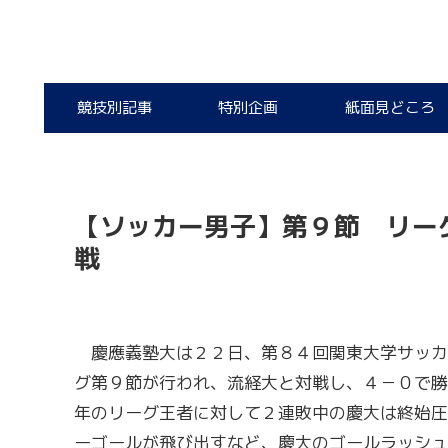
競技別記事
特別企画
紙面見どころ
【ソッカー男子】第９節 リー
戦
慶應義塾大は２２日、第８４回関東大学サッカ
グ第９節が行われ、流経大と対戦し、４－０で勝
年のリーグ王者に対して２連敗中の慶大は終始圧
ーゴールが飛び出すなど、慶大のゴールラッシュ