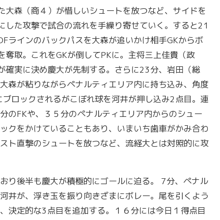
た大森（商４）が惜しいシュートを放つなど、サイドを
にした攻撃で試合の流れを手繰り寄せていく。すると21
DFラインのバックパスを大森が追いかけ相手GKからボ
を奪取。これをGKが倒してPKに。主将三上佳貴（政
が確実に決め慶大が先制する。さらに23分、岩田（総
大森が粘りながらペナルティエリア内に持ち込み、角度
にブロックされるがこぼれ球を河井が押し込み2点目。連
分のFKや、３５分のペナルティエリア内からのシュー
ックをかけていることもあり、いまいち歯車がかみ合わ
スト直撃のシュートを放つなど、流経大とは対照的に攻
おり後半も慶大が積極的にゴールに迫る。 7分、ペナル
河井が、浮き玉を振り向きざまにボレー。尾を引くよう
、決定的な3点目を追加する。１６分には今日１得点目