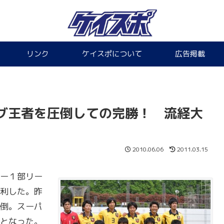
リンク
ケイスポについて
広告掲載
グ王者を圧倒しての完勝！ 流経大
2010.06.06
2011.03.15
ー１部リー
利した。昨
倒。スーパ
となった。