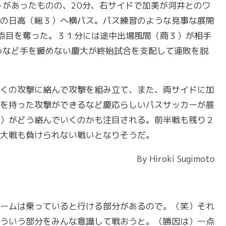
トがあったものの、20分、右サイドで加美が河井とのワ
の日高（総３）へ横パス。パス練習のような見事な展開
点目を奪った。３１分には途中出場風間（商３）が相手
うなど手を緩めない慶大が終始試合を支配して連敗を脱
くの攻撃に絡んで攻撃を組み立て、また、両サイドに加
を持った攻撃ができるなど慶応らしいパスサッカーが展
）がどう絡んでいくのかも注目される。前半戦も残り２
大戦も負けられない戦いとなりそうだ。
By Hiroki Sugimoto
ームは乗っていると行ける部分があるので。（笑）それ
ういう部分をみんな意識して戦おうと。（勝因は）一点