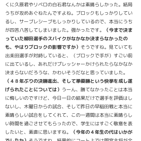
くに久原君やリベロの白石君なんかは素晴らしかった。結局
うちが攻めあぐねたんですよね。ブロックもしっかりしてい
るし、サーブレシーブもしっかりしているので、本当にうち
が四苦八苦してしまいました。強かったです。
（今まで決ま
っていた柳田選手のスパイクがなかなか決まらなかったの
も、やはりブロックの影響ですか）
そうですね。見ていても
出耒田選手が対峙していると、（ブロックで手が）すごい前
に出ているし、あれだけプレッシャーかけられたらなかなか
決まらないだろうな、かわいそうだなと思っていました。
（４８年ぶりの決勝進出、そして準優勝という快挙を成し遂
げられたことについては）
うーん、勝てなかったことは本当
に悔しいのですけど、今日一日の結果だけで選手を評価はし
ないし、木曜日からの試合、そして昨日の早稲田戦と本当に
素晴らしい試合をしてくれて、この一週間は本当に素晴らし
い時間を過ごさせてもらったので、学生にはすごく敬意を表
したいと、素直に思いますね。
（今年の４年生の代はいかが
でしたか）
そうですね、結果的にコート上では間宮主将が全