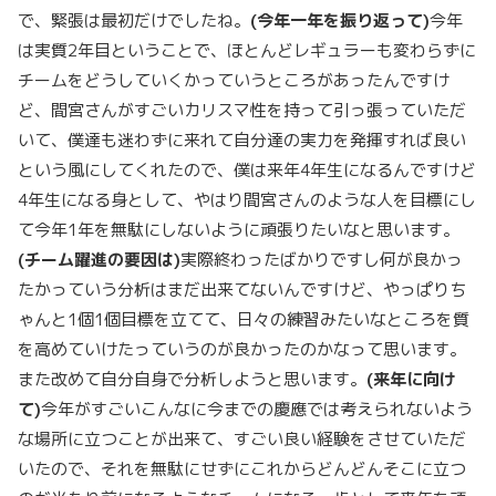
で、緊張は最初だけでしたね。
(
今年一年を振り返って)
今年
は実質2年目ということで、ほとんどレギュラーも変わらずに
チームをどうしていくかっていうところがあったんですけ
ど、間宮さんがすごいカリスマ性を持って引っ張っていただ
いて、僕達も迷わずに来れて自分達の実力を発揮すれば良い
という風にしてくれたので、僕は来年4年生になるんですけど
4年生になる身として、やはり間宮さんのような人を目標にし
て今年1年を無駄にしないように頑張りたいなと思います。
(
チーム躍進の要因は)
実際終わったばかりですし何が良かっ
たかっていう分析はまだ出来てないんですけど、やっぱりち
ゃんと1個1個目標を立てて、日々の練習みたいなところを質
を高めていけたっていうのが良かったのかなって思います。
また改めて自分自身で分析しようと思います。
(来年に向け
て)
今年がすごいこんなに今までの慶應では考えられないよう
な場所に立つことが出来て、すごい良い経験をさせていただ
いたので、それを無駄にせずにこれからどんどんそこに立つ