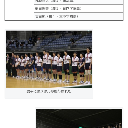
丸谷将大（環２・東筑高）
稲田聡典（環２・日向学院高）
吉田純（環１・東亜学園高）
選手にはメダルが授与された