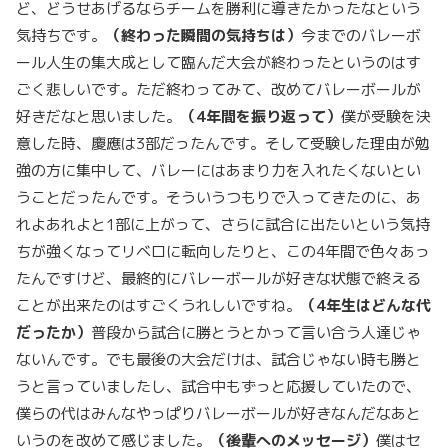
ど、どうせあげるならチームを勝利に導きたかったなという
気持ちです。
（終わった瞬間の気持ちは）
今までのバレーボ
ール人生の集大成として臨んだ大会が終わったというのはす
ごく悲しいです。ただ終わってみて、改めてバレーボールが
好きだなと思いました。
（
4年間を振り返って）
僕が受験を決
意した時、慶應は3部だったんです。そして受験した理由が勉
強の方に集中して、バレーにはあまり力を入れたくないとい
うことだったんです。そういうつもりで入ってきたのに、あ
れよあれよと1部に上がって、さらに試合に出たいという気持
ちが強くなってリベロに転向したりと、この4年間で色々あっ
たんですけど、最終的にバレーボールが好きな状態で終える
ことが出来たのはすごくうれしいですね。
（
4年生はどんな代
だったか）
普段から試合に勝とうとかって言い合う人達じゃ
ないんです。でも最後の大会だけは、試合じゃない時も勝と
うと言っていましたし、試合中もずっと応援していたので、
僕らの代はみんなやっぱりバレーボールが好きなんだなあと
いうのを改めて感じました。
（後輩へのメッセージ）
僕はセ