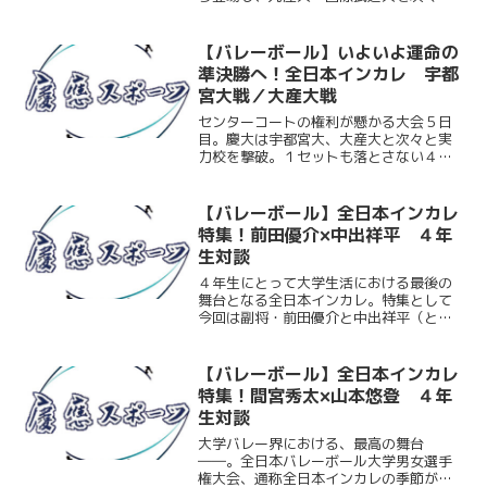
撃破。見事に４回戦へと駒を進めた。12
月7日（木） 第65回秩父宮賜杯全日本
バレーボール大学男子選手権大会 ２回
【バレーボール】いよいよ運命の
戦 慶大vs九州産業...
準決勝へ！全日本インカレ 宇都
宮大戦／大産大戦
センターコートの権利が懸かる大会５日
目。慶大は宇都宮大、大産大と次々と実
力校を撃破。１セットも落とさない４戦
連続のストレート勝ちで見事、準決勝進
出を決定させた。12月８日（金） 第65
回秩父宮賜杯全日本バレーボール大学男
【バレーボール】全日本インカレ
子選手権大会 ４回戦...
特集！前田優介×中出祥平 ４年
生対談
４年生にとって大学生活における最後の
舞台となる全日本インカレ。特集として
今回は副将・前田優介と中出祥平（とも
に環４）の４年生対談をお送りする。今
季途中でのポジションのコンバート、最
後のインカレ、そしてバレー人生の総決
【バレーボール】全日本インカレ
算にむけて――。お二人に...
特集！間宮秀太×山本悠登 ４年
生対談
大学バレー界における、最高の舞台
――。全日本バレーボール大学男女選手
権大会、通称全日本インカレの季節がい