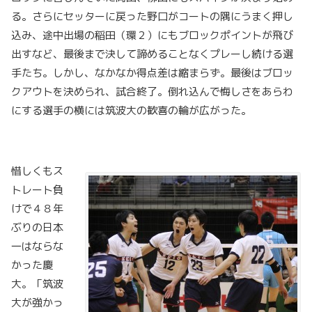
る。さらにセッターに戻った野口がコートの隅にうまく押し
込み、途中出場の稲田（環２）にもブロックポイントが飛び
出すなど、最後まで決して諦めることなくプレーし続ける選
手たち。しかし、なかなか得点差は縮まらず。最後はブロッ
クアウトを決められ、試合終了。倒れ込んで悔しさをあらわ
にする選手の横には筑波大の歓喜の輪が広がった。
惜しくもス
トレート負
けで４８年
ぶりの日本
一はならな
かった慶
大。「筑波
大が強かっ