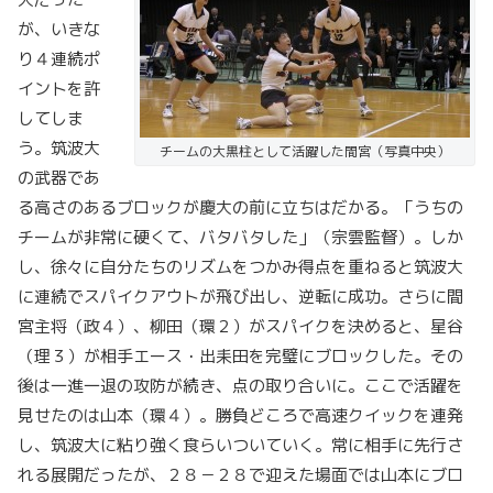
が、いきな
り４連続ポ
イントを許
してしま
う。筑波大
チームの大黒柱として活躍した間宮（写真中央）
の武器であ
る高さのあるブロックが慶大の前に立ちはだかる。「うちの
チームが非常に硬くて、バタバタした」（宗雲監督）。しか
し、徐々に自分たちのリズムをつかみ得点を重ねると筑波大
に連続でスパイクアウトが飛び出し、逆転に成功。さらに間
宮主将（政４）、柳田（環２）がスパイクを決めると、星谷
（理３）が相手エース・出耒田を完璧にブロックした。その
後は一進一退の攻防が続き、点の取り合いに。ここで活躍を
見せたのは山本（環４）。勝負どころで高速クイックを連発
し、筑波大に粘り強く食らいついていく。常に相手に先行さ
れる展開だったが、２８－２８で迎えた場面では山本にブロ