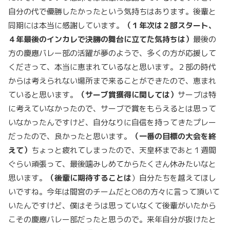
自分の代で優勝したかったという気持ちはあります。後輩と
同期には本当に感謝しています。
（１年次は２部スタート、
４年最後のインカレで決勝の舞台に立てた気持ちは）
最後の
方の慶應バレー部の活躍が夢のようで、多くの方が応援して
くださって、本当に恵まれているなと思います。２部の時代
からは考えられない場所まで来ることができたので、恵まれ
ていると思います。
（サーブ賞獲得に関しては）
サーブは特
に考えていなかったので、サーブで賞をもらえるとは思って
いなかったんですけど、自分なりに自信を持ってきたプレー
だったので、良かったと思います。
（一番の目標の大会を終
えて）
ちょっと疲れてしまったので、天皇杯まであと１週間
ぐらい頑張って、最後噛みしめてからたくさん休みたいなと
思います。
（後輩に期待することは
）自分たちを越えてほし
いですね。今年は間宮のチームだとOBの方々に言って頂いて
いたんですけど、僕はそうは思っていなくて後輩がいたから
こその慶應バレー部だったと思うので。来年自分が抜けたと