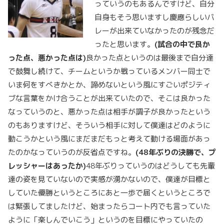
っていうのもあるんですけど、自分
自身もそう思いますし慶應らしいバ
レーが出来ていなかったのが残念だ
ったと思います。
(
試合の中で良か
った点、悪かった点は)
良かった点というのは最後まで自分達
で鼓舞し続けて、チームというか戦っているメンバー同士で
いま何をすべきかとか、諦めないという風にすごいポジティ
ブな言葉をかけ合うことが出来ていたので、そこは良かった
なっていうのと、悪かった点は相手が調子が良かったという
のもありますけど、そういう相手に対して僕達はどのように
動こうかという風にまだまだもっと考えて動ける場面があっ
たのかなっていうのが反省点ですね。
(48
年ぶりの決勝で、プ
レッシャーはあったか)
48年ぶりっていうのはどうしても先輩
達の姿を見ていないので実感が湧かないので、僕達が目標と
していた優勝というところにあと一歩で届くというところで
は緊張してましたけど、始まったらコート内でも言っていた
ように「楽しんでいこう」というのを目標にやっていたの