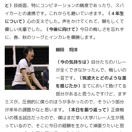
と）
技術面、特にコンビネーションの精度であったり、スパ
イカーとの連携です。これからも磨いていきます。
（４年生
について）
心の支えでした。声をかけてくれて、頼もしくて
優しい先輩でした。
（今後に向けて）
今日の悔しさを忘れず
に、春、秋のリーグとインカレを優勝します。
柳田 将洋
（今の気持ちは）
自分たちのバレー
が全くできなかったんで、悔しいの
一言です。
（筑波大とどのような差
を感じたか）
全てにおいて負けてる
部分があると思うんですけど、まず
ミスが、圧倒的に僕らのほうが多かったので、そういう部分
が来年の課題かなと思います。
（本日を振り返って）
正直悔
いの残る試合だったので、僕はまだ幸い大学バレー人生が残
っているので、そこに今日の経験を生かして頑張りたいと思