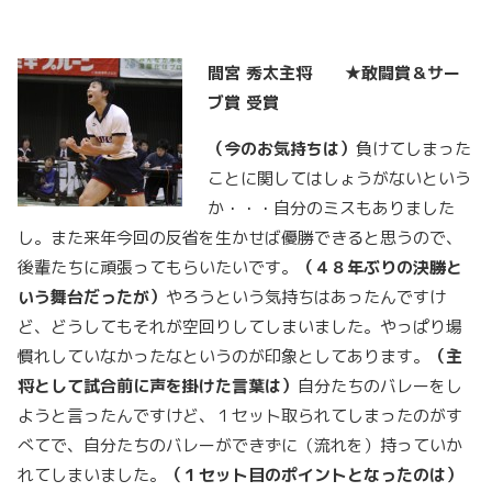
間宮
秀太主将 ★敢闘賞＆サー
ブ賞
受賞
（今のお気持ちは）
負けてしまった
ことに関してはしょうがないという
か・・・自分のミスもありました
し。また来年今回の反省を生かせば優勝できると思うので、
後輩たちに頑張ってもらいたいです。
（４８年ぶりの決勝と
いう舞台だったが）
やろうという気持ちはあったんですけ
ど、どうしてもそれが空回りしてしまいました。やっぱり場
慣れしていなかったなというのが印象としてあります。
（主
将として試合前に声を掛けた言葉は）
自分たちのバレーをし
ようと言ったんですけど、１セット取られてしまったのがす
べてで、自分たちのバレーができずに（流れを）持っていか
れてしまいました。
（１セット目のポイントとなったのは）