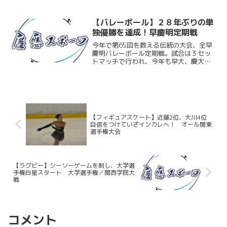
よいよやってきた。全国から集いし１１
８校の頂点を極めるこの大会。現チーム
の集大成として、各大学の熱い想いがぶ
【バレーボール】２８年ぶりの単
つかり合う激闘となること間違...
独優勝を達成！早慶明定期戦
今年で第65回を数える伝統の大会、全早
慶明バレーボール定期戦。試合は３セッ
トマッチで行われ、今年も早大、慶大、
明大の三校が熱い戦いを見せた。その中
で慶大は早大、明大にストレート勝利
し、見事28年ぶりの単独優勝という結果
を収めた。目標である全...
【フィギュアスケート】近藤2位、大川4位
自信をつけていざインカレへ！ オール関東
選手権大会
【ラグビー】シーソーゲームを制し、大学選
手権白星スタート 大学選手権／関西学院大
戦
コメント