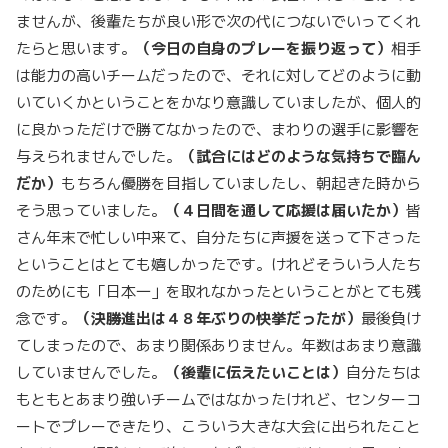
ませんが、後輩たちが良い形で次の代につないでいってくれ
たらと思います。
（今日の自身のプレーを振り返って）
相手
は能力の高いチームだったので、それに対してどのように動
いていくかということをかなり意識していましたが、個人的
に良かっただけで勝てなかったので、まわりの選手に影響を
与えられませんでした。
（試合にはどのような気持ちで臨ん
だか）
もちろん優勝を目指していましたし、朝起きた時から
そう思っていました。
（４日間を通して応援は届いたか）
皆
さん年末で忙しい中来て、自分たちに声援を送って下さった
ということはとても嬉しかったです。けれどそういう人たち
のためにも「日本一」を取れなかったということがとても残
念です。
（決勝進出は４８年ぶりの快挙だったが）
最後負け
てしまったので、あまり関係ありません。年数はあまり意識
していませんでした。
（後輩に伝えたいことは）
自分たちは
もともとあまり強いチームではなかったけれど、センターコ
ートでプレーできたり、こういう大きな大会に出られたこと