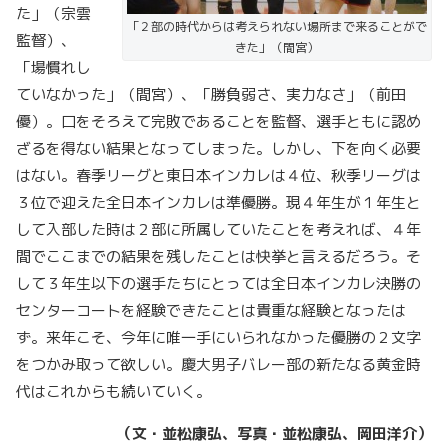
た」（宗雲
「２部の時代からは考えられない場所まで来ることがで
監督）、
きた」（間宮）
「場慣れし
ていなかった」（間宮）、「勝負弱さ、実力なさ」（前田
優）。口をそろえて完敗であることを監督、選手ともに認め
ざるを得ない結果となってしまった。しかし、下を向く必要
はない。春季リーグと東日本インカレは４位、秋季リーグは
３位で迎えた全日本インカレは準優勝。現４年生が１年生と
して入部した時は２部に所属していたことを考えれば、４年
間でここまでの結果を残したことは快挙と言えるだろう。そ
して３年生以下の選手たちにとっては全日本インカレ決勝の
センターコートを経験できたことは貴重な経験となったは
ず。来年こそ、今年に唯一手にいられなかった優勝の２文字
をつかみ取って欲しい。慶大男子バレー部の新たなる黄金時
代はこれからも続いていく。
（文・並松康弘、写真・並松康弘、岡田洋介）