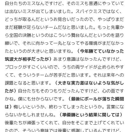
自分たちのミスなんですけど、そのミスも普通にやっていて
は出ないミスが出てしまいました。スパイクミスではなく、
どっちが取るんだというお見合いだったので、やっぱりまだ
まだ経験が足らないチームだなと思いました。もっと先輩か
ら全国の決勝というのはこういう舞台なんだというのを語り
継いで、それに向かって一丸となってやる環境がまだなかっ
たというのが大きいと思いますね。
（今年勝てていなかった
筑波大が相手だったが）
あまり意識はなかったんですけど、
ブロックがすごくいいので、うちの両サイドが止められやす
くて、そういうチームが苦手だと思います。それは来年への
課題となると思います。
（大きな実力差はないような気がし
たが）
自分たちもそのつもりだったんですけど、心の面です
かね。僕にも分からないです。
（最後にボールが落ちた瞬間
は）
悔しいというか、終わってしまったというか。言葉にな
らないかもしれませんね。
（準優勝という結果に関しては）
後輩たちが頑張ってくれて、自分をそこまで上げてくれてい
たので、そういう意味では後輩に感謝しているんですけど、