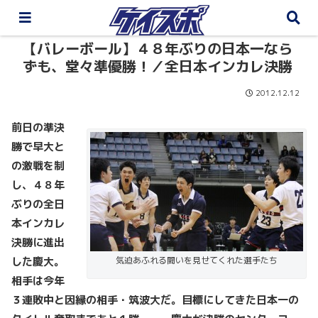
【バレーボール】４８年ぶりの日本一なら
ずも、堂々準優勝！／全日本インカレ決勝
2012.12.12
前日の準決
勝で早大と
の激戦を制
し、４８年
ぶりの全日
本インカレ
決勝に進出
した慶大。
気迫あふれる闘いを見せてくれた選手たち
相手は今年
３連敗中と因縁の相手・筑波大だ。目標にしてきた日本一の