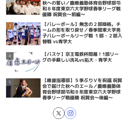
秋への誓い／慶應義塾体育会野球部令
和８年度東京六大学野球春季リーグ戦
優勝 祝賀会～前編～
【バレーボール】無念の２部降格。チ
ームの形を取り戻せ／春季関東大学男
子バレーボールリーグ戦 １部・２部入
替戦 vs青学大
【バスケ】京王電鉄杯開幕！1部リー
グの手厳しい洗礼vs拓大・青学大
【應援指導部】５季ぶりＶを祝福 祝賀
会で届けた秋へのエール／慶應義塾体
育会野球部令和８年度東京六大学野球
春季リーグ戦優勝 祝賀会～後編～