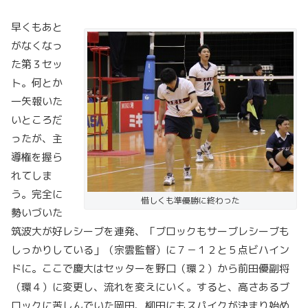
早くもあと
がなくなっ
た第３セッ
ト。何とか
一矢報いた
いところだ
ったが、主
導権を握ら
れてしま
う。完全に
惜しくも準優勝に終わった
勢いづいた
筑波大が好レシーブを連発、「ブロックもサーブレシーブも
しっかりしている」（宗雲監督）に７－１２と５点ビハイン
ドに。ここで慶大はセッターを野口（環２）から前田優副将
（環４）に変更し、流れを変えにいく。すると、高さあるブ
ロックに苦しんでいた岡田、柳田にもスパイクが決まり始め