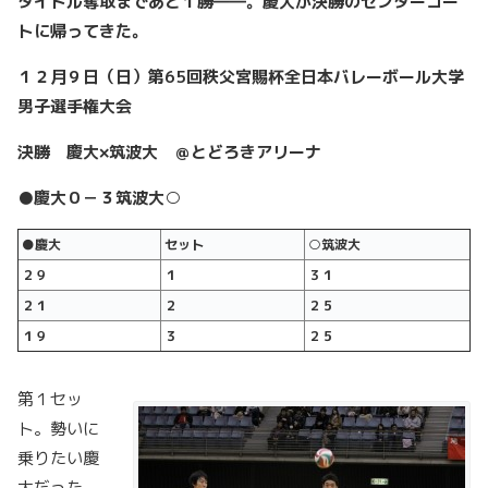
タイトル奪取まであと１勝――。慶大が決勝のセンターコー
トに帰ってきた。
１２月９日（日）第65
回秩父宮賜杯全日本バレーボール大学
男子選手権大会
決勝 慶大×筑波大 ＠とどろきアリーナ
●慶大０－３筑波大○
●慶大
セット
○筑波大
２９
１
３１
２１
２
２５
１９
３
２５
第１セッ
ト。勢いに
乗りたい慶
大だった