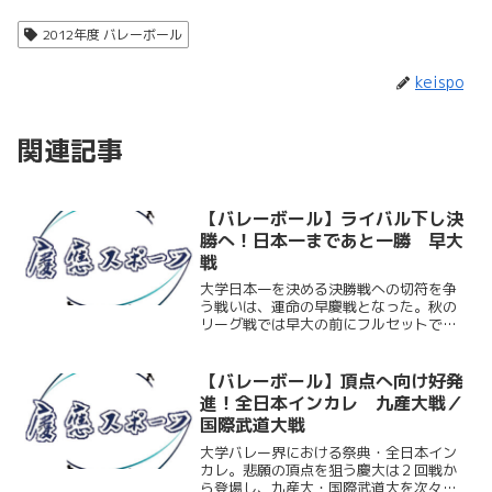
2012年度 バレーボール
keispo
関連記事
【バレーボール】ライバル下し決
勝へ！日本一まであと一勝 早大
戦
大学日本一を決める決勝戦への切符を争
う戦いは、運命の早慶戦となった。秋の
リーグ戦では早大の前にフルセットで敗
れ、結果的に優勝を逃すこととなった慶
大。４年生にとっては最後にして最高の
場面で借りを返すチャンスが巡ってき
【バレーボール】頂点へ向け好発
た。12月８日（土）第65...
進！全日本インカレ 九産大戦／
国際武道大戦
大学バレー界における祭典・全日本イン
カレ。悲願の頂点を狙う慶大は２回戦か
ら登場し、九産大・国際武道大を次々と