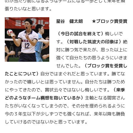
のが当たり前になるようなチームになる一歩として来年を頑
張りたいなと思います。
星谷 健太朗 ★ブロック賞受賞
（今日の試合を終えて）
悔しいで
す。
（対戦した筑波大の印象は）
絶
対に勝つ気で来たが、思った以上に
強くて自分たちの思うようにいきま
せんでした。
（ブロック賞を受賞し
たことについて）
自分ではまぐれだと思っています。勝てな
かったので嬉しいとは思っていません。自分たちは勝つため
にやってきたので、賞状云々ではないし悔しいです。
（来季
どのようなチーム構想を抱いているか）
主軸となる間宮さん
たちがいなくなってしまうので、その分を埋められるように
今の３年生以下が少しずつでも強くなれば、来年以降も勝負
していけるのではないかと思っています。