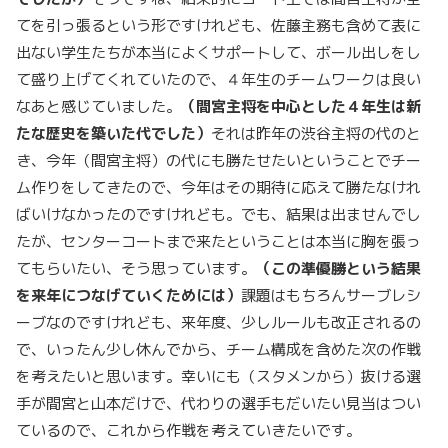
てを引っ張るという形ですけれども、佐藤主務も含めて表に
出ない学生たちが本当によくサポートして、ボール出しをし
て盛り上げてくれていたので、４年生のチームワークは良い
なあと感じていました。
（間宮主将を中心とした４年生は新
たな歴史を築いた代でした）
それは昨年の渋谷主将の代のと
き、今年（間宮主将）の代にも勝たせたいということでチー
ム作りをしてきたので、今年はその期待に応えて勝たなけれ
ばいけなかったのですけれども。でも、結果は出ませんでし
たが、センターコートまで来たということは本当に胸を張っ
てもらいたい、そう思っています。
（この準優勝という結果
を来年につなげていくためには）
課題はもちろんサーブレシ
ーブなのですけれども、来年度、少しルールも改正されるの
で、いったん少し休んでから、チーム構成を含めた次の作戦
を考えたいと思います。幸いにも（スタメンから）抜ける選
手が間宮と山本だけで、代わりの選手もだいたい見当はつい
ているので、これから作戦を考えていきたいです。