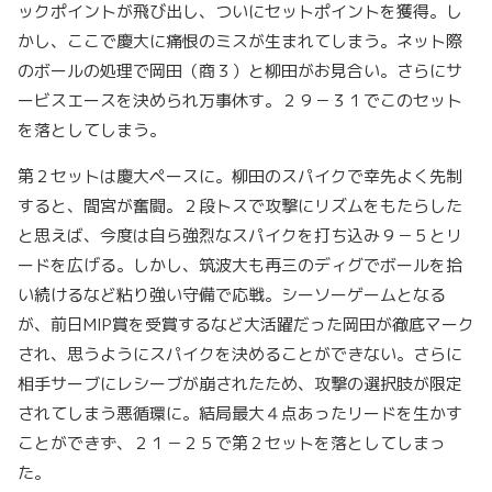
ックポイントが飛び出し、ついにセットポイントを獲得。し
かし、ここで慶大に痛恨のミスが生まれてしまう。ネット際
のボールの処理で岡田（商３）と柳田がお見合い。さらにサ
ービスエースを決められ万事休す。２９－３１でこのセット
を落としてしまう。
第２セットは慶大ペースに。柳田のスパイクで幸先よく先制
すると、間宮が奮闘。２段トスで攻撃にリズムをもたらした
と思えば、今度は自ら強烈なスパイクを打ち込み９－５とリ
ードを広げる。しかし、筑波大も再三のディグでボールを拾
い続けるなど粘り強い守備で応戦。シーソーゲームとなる
が、前日MIP賞を受賞するなど大活躍だった岡田が徹底マーク
され、思うようにスパイクを決めることができない。さらに
相手サーブにレシーブが崩されたため、攻撃の選択肢が限定
されてしまう悪循環に。結局最大４点あったリードを生かす
ことができず、２１－２５で第２セットを落としてしまっ
た。