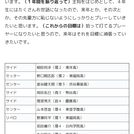
います。
（１年間を振り返って）
主将をはじめとして、４年
生にはたくさんお世話になったので、来年とか、その次と
か、その先輩方に恥じないようにしっかりとプレーしていき
たいと思います。
（これからの目標は）
拾って打てるプレー
ヤーになりたいと思うので、来年はそれを目標に頑張ってい
きたいです。
サイド
柳田将洋（環２・東洋高）
セッター
野口剛志郎（環２・東福岡高）
センター
星谷健太朗（理３・渋谷幕張高）
サイド
岡田拓巳（商３・熊谷高）
サイド
間宮秀太（政４・慶應高）
センター
山本悠登（環４・東亜学園高）
リベロ
野瀬将平（環１・東福岡高）
前田優介（環４・日向学院高）