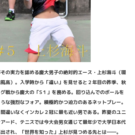
がその実力を認める慶大男子の絶対的エース・上杉海斗（環
清風高）。入学時から「違い」を見せると２年目の昨季、秋
ーグ戦から慶大の「S１」を務める。回り込んでのボールを
ような強烈なフォア。積極的かつ迫力のあるネットプレー。
、間違いなくインカレ２冠に最も近い男である。昨夏のユニ
シアード、テニスでは今大会男女通じて最年少で大学日本代
選出され、「世界を知った」上杉が見つめる先とは――。