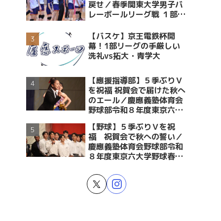
戻せ／春季関東大学男子バ
レーボールリーグ戦 １部・
２部入替戦 vs青学大
【バスケ】京王電鉄杯開
幕！1部リーグの手厳しい
洗礼vs拓大・青学大
【應援指導部】５季ぶりＶ
を祝福 祝賀会で届けた秋へ
のエール／慶應義塾体育会
野球部令和８年度東京六大
学野球春季リーグ戦優勝 祝
【野球】５季ぶりＶを祝
賀会～後編～
福 祝賀会で秋への誓い／
慶應義塾体育会野球部令和
８年度東京六大学野球春季
リーグ戦優勝 祝賀会～前編
～