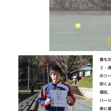
誰も
２・
のリ
叩く
現在
バー
表に