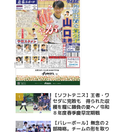
【ソフトテニス】王者・ワ
セダに完敗も 得られた収
穫を糧に勝負の夏へ／令和
８年度春季慶早定期戦
【バレーボール】無念の２
部降格。チームの形を取り