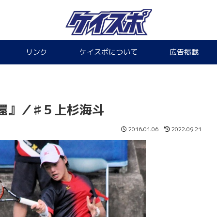
リンク
ケイスポについて
広告掲載
還』／♯５上杉海斗
2016.01.06
2022.09.21