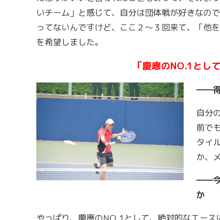
いチーム」と感じて、自分は団体戦が好きなので
ってないんですけど、ここ２～３回来て、「他を
を希望しました。
「慶應のNO.1とし
――
自分
前で
タイ
か、
――
か
やっぱり、慶應のNO.1として、絶対的なエー