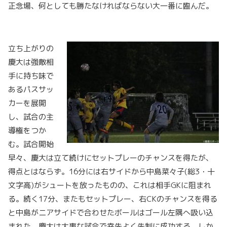
正念場、何としても勝たなければならない大一番に臨んだ。
立ち上がりの
慶大は強敵相
手に持ち味で
あるパスサッ
カーを展開
し、試合の主
導権をつか
む。試合開始
早々、慶大は立て続けにセットプレーのチャンスを得たが、
得点とはならず。16分には右サイドから中島菜々子(総3・十
文字高)がシュートを放ったものの、これは相手GKに阻まれ
る。続く17分、またもセットプレー、右CKのチャンスを得る
と中島がニアサイドで合わせたボールはゴール左隅へ吸い込
まれた。慶大は大事な試合で幸先よく先制に成功する。しか