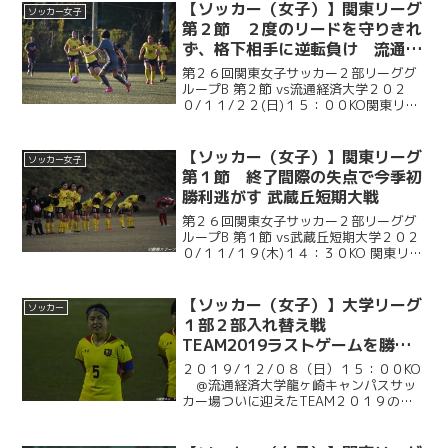
【ソッカー（女子）】関東リーグ
ソッカー女子
第２節 ２度のリードを守りきれ
ず、格下相手に逆転負け 流通経
済大学戦
第２６回関東女子サッカー２部リーググ
ループB 第２節 vs流通経済大学２０２
０/１１/２２(日)１５：００KO関東リー
グ第２節。慶大は、及川莉子（総１・常
盤木学園）の２試合連続ゴールで先制。
直後に失点を許すも、佐藤幸恵（総４・
【ソッカー（女子）】関東リーグ
ソッカー女子
十文字）がPK...
第１節 終了間際の失点で今季初
勝利逃がす 武蔵丘短期大戦
第２６回関東女子サッカー２部リーググ
ループB 第１節 vs武蔵丘短期大学２０２
０/１１/１９(木)１４：３０KO 関東リー
グ開幕戦。慶大は試合開始早々、及川莉
子（総１・常盤木学園）のゴールで幸先
の良い立ち上がり。前半何度もチャンス
【ソッカー（女子）】大学リーグ
ソッカー
を作るもの...
１部２部入れ替え戦
TEAM2019ラストゲームを勝利
で飾って１部残留！ 最後に見せ
２０１９/１２/０８（日）１５：００KO
つけた荒鷲の意地とプライド 流
＠流通経済大学龍ヶ崎キャンパスサッ
カー場ついに迎えたTEAM２０１９のラ
通経済大学戦
ストゲーム。残留か降格か、１部か２部
か、笑顔か悔し涙か－－その全てを懸け