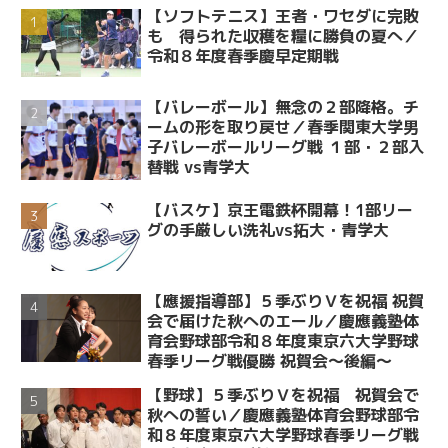
【ソフトテニス】王者・ワセダに完敗
も 得られた収穫を糧に勝負の夏へ／
令和８年度春季慶早定期戦
【バレーボール】無念の２部降格。チ
ームの形を取り戻せ／春季関東大学男
子バレーボールリーグ戦 １部・２部入
替戦 vs青学大
【バスケ】京王電鉄杯開幕！1部リー
グの手厳しい洗礼vs拓大・青学大
【應援指導部】５季ぶりＶを祝福 祝賀
会で届けた秋へのエール／慶應義塾体
育会野球部令和８年度東京六大学野球
春季リーグ戦優勝 祝賀会～後編～
【野球】５季ぶりＶを祝福 祝賀会で
秋への誓い／慶應義塾体育会野球部令
和８年度東京六大学野球春季リーグ戦