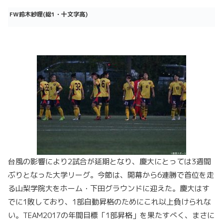
FW
鈴木紗理(
総1
・十文字高)
台風の影響により2試合が延期となり、慶大にとっては3週間
ぶりとなった大学リーグ。今節は、開幕から6連勝で首位を走
る山梨学院大をホーム・下田グラウンドに迎えた。慶大はす
でに1敗しており、1部自動昇格のためにこれ以上負けられな
い。TEAM2017の年間目標「1部昇格」を果たすべく、まさに