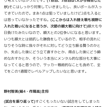
り考えていなかったです。
(1
点目、3
点目はCKから得点した
が)
そこはしっかり対策していきましたし、良いボールが入っ
てきていたので。まあ1点は狙っていましたけど2点も入ると
は思っていなかったですね。
(
ここからは入れ替え戦も視野に
入れた戦いになると思うが、次節の順大戦に向けて)
順大も今
日負けたみたいなので、順大との2位争いになると思います。
いつも順大とは拮抗した勝負をしているので、相手の流れに
なりそうな時に我々がそれに対してどう立ち振る舞うのかと
か、失点した後にどう立て直すかとか、得点した後にどう締
めなおすかとか、そういう本当にメンタル的な部分も大事に
なってくると思うので、サッカー戦術的なことも含めて、全
てをこの1週間でレベルアップしたいなと思います。
野村智美(総4・作陽高)主将
(
試合を振り返って)
すごくもったいない試合をしてしまった