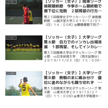
て闘う大一番となった。立ち上がりの６
【ソッカー（女子）】関東リーグ
ソッカー
分にセットプレー...
後期最終節 今季ホーム最終戦で
最下位に完敗 ２部残留の行方は
他大の結果次第に 順天堂大戦
第２５回関東女子サッカーリーグ 後期最
終節 vs順天堂大学２０１９/１２/０１
（日）１４：００KO ＠慶應義塾下田グラ
ウンド引き分け以上で２部残留が決まる
今シーズンのホーム最終戦。危ないシー
ンがありながら得点を許さずに前半を終
【ソッカー（女子）】大学リーグ
ソッカー
えたものの、７...
第６節 自力でのインカレ出場消
滅 １部残留、そしてインカレを
かけて運命の最終節へ 日本体育
第３３回関東大学女子サッカーリーグ 第
大学戦
６節 vs日本体育大学 （雨天延期分）
２０１９/１１/０３（日）１５：００KO
@日本体育大学健志台キャンパスサッカ
ー場残り２試合といよいよ大詰めを迎え
た大学リーグ。現在勝ち点６で９位に沈
【ソッカー（女子）】大学リーグ
ソッカー
む慶大はインカ...
第８節 熱戦の末に痛み分け 優
位に進めながらも勝ち切れず 東
洋大戦
第３３回関東大学女子サッカーリーグ 第
８節 vs東洋大学２０１９/１０/２７
（日）１１：００KO @東洋大学板倉キャ
ンパスサッカーグラウンド先週の大東文
化大戦で大学リーグ初勝利を収めてイン
カレに望みをつないだ慶大は、連勝を目