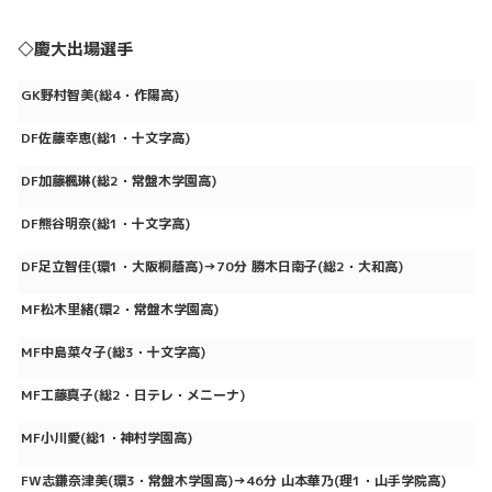
◇慶大出場選手
GK
野村智美(
総4
・作陽高)
DF
佐藤幸恵(
総1
・十文字高)
DF
加藤楓琳(
総2
・常盤木学園高)
DF
熊谷明奈(
総1
・十文字高)
DF
足立智佳(
環1
・大阪桐蔭高)
→70
分
勝木日南子(
総2
・大和高)
MF
松木里緒(
環2
・常盤木学園高)
MF
中島菜々子(
総3
・十文字高)
MF
工藤真子(
総2
・日テレ・メニーナ)
MF
小川愛(
総1
・神村学園高)
FW
志鎌奈津美(
環3
・常盤木学園高)
→46
分
山本華乃(
理1
・山手学院高)