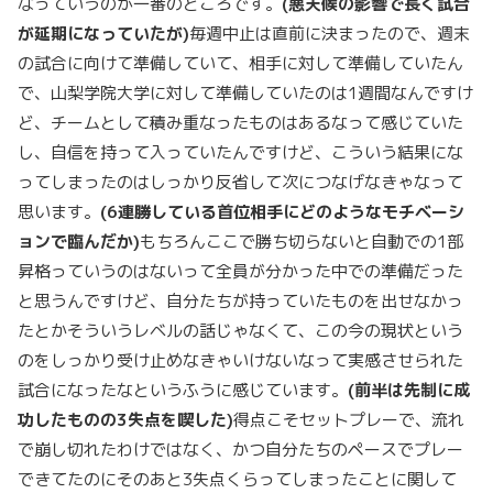
なっていうのが一番のところです。
(
悪天候の影響で長く試合
が延期になっていたが)
毎週中止は直前に決まったので、週末
の試合に向けて準備していて、相手に対して準備していたん
で、山梨学院大学に対して準備していたのは1週間なんですけ
ど、チームとして積み重なったものはあるなって感じていた
し、自信を持って入っていたんですけど、こういう結果にな
ってしまったのはしっかり反省して次につなげなきゃなって
思います。
(6
連勝している首位相手にどのようなモチベーシ
ョンで臨んだか)
もちろんここで勝ち切らないと自動での1部
昇格っていうのはないって全員が分かった中での準備だった
と思うんですけど、自分たちが持っていたものを出せなかっ
たとかそういうレベルの話じゃなくて、この今の現状という
のをしっかり受け止めなきゃいけないなって実感させられた
試合になったなというふうに感じています。
(
前半は先制に成
功したものの
3
失点を喫した)
得点こそセットプレーで、流れ
で崩し切れたわけではなく、かつ自分たちのペースでプレー
できてたのにそのあと3失点くらってしまったことに関して