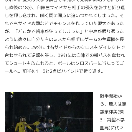
し直後の18分、自陣左サイドから相手の侵入を許すと折り返
しを押し込まれ、瞬く間に同点に追いつかれてしまった。そ
れでもサイド攻撃などでチャンスを作っていた慶大であった
が、「どこかで歯車が狂ってしまった」と中島が振り返った
ように徐々に自分たちのミスから相手にゲームの主導権を握
られ始める。29分には右サイドからのクロスをダイレクトで
合わせられて逆転を許し、39分には自陣での横パスを奪われ
てシュートを放たれると、ボールはクロスバーに当たってゴ
ールへ。前半を1－3と2点ビハインドで折り返す。
後半開始か
ら、慶大は志
鎌奈津美(環
3・常盤木学
園高)に代え