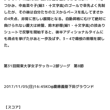
つかみ、中島菜々子(
総3
・十文字高)
のゴールで幸先よく先制
したが、その後は自分たちのミスからペースを乱してまさか
の4失点、非常に苦しい展開となる。自動昇格にむけて絶対に
負けられない慶大は終盤、鈴木紗理(
総1
・十文字高)
の技あり
シュートで反撃を開始すると、後半アディショナルタイムに
も得点を挙げたがあと一歩及ばず、3－4で痛恨の敗戦を喫し
た。
第31
回関東大学女子サッカー2
部リーグ 第8
節
2017/11/05(
日)16:45KO@
慶應義塾下田グラウンド
【スコア】