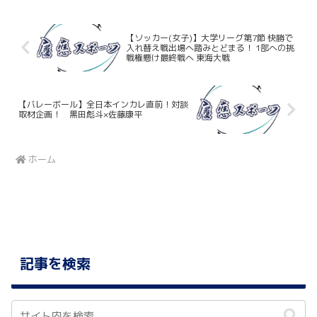
指し上位の東洋大...
【ソッカー(女子)】大学リーグ第7節 快勝で
入れ替え戦出場へ踏みとどまる！ 1部への挑
戦権懸け最終戦へ 東海大戦
【バレーボール】全日本インカレ直前！対談
取材企画！ 黒田彪斗×佐藤康平
ホーム
記事を検索