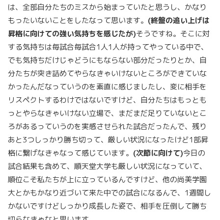
は、全部自分たちのミスから始まっていたと思うし、かなり
もったいないことをしたなって思います。
(
終盤の追い上げは
昇格に向けての強い気持ちを感じたが)
そうですね。そこに対
する気持ちは毎試合毎試合1人1人が持ってやっている中で、
でも気持ちだけじゃどうにもならない部分だったりとか、自
分たちが突き詰めてやらなきゃいけないところができていな
かったんだなっていうのを素直に感じましたし、変に相手を
リスペクトするわけではないですけど、自分たちはもっとも
っとやらなきゃいけない立場で、まだまだ足りていないとこ
ろがあるっていうのを実感させられた試合だったんで、残り
あと3つしっかり勝ち切って、厳しい状況になったけど1部昇
格に繋げなきゃなって感じています。
(
次節に向けて)
今日の
試合結果も含めて、順天堂大学も厳しい状況になっていて、
順位こそ私たちが上に立っているんですけど、他の尚美学園
大とかもかなり近づいて来た中での試合になるんで、1週間し
かないですけどしっかり成長した姿で、相手を圧倒して勝ち
切らなきゃなと思います。