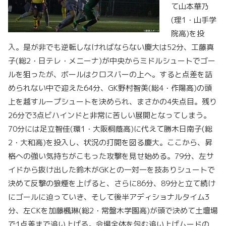
て山本華乃
(理1・山手学
院高)を投
入。是が非でも逆転しなければならない慶大は52分、工藤真
子(総2・日テレ・メニーナ)が中央からミドルシュートでゴー
ルを狙ったが、ボールはクロスバーの上へ。すると点差を詰
められない中で迎えた64分、GK野村智美(総4・作陽高)の頭
上を越すループシュートを決められ、まさかの4失点目。残り
26分で3点ビハインドと非常に苦しい展開となってしまう。
70分には足立智佳(環1・大阪桐蔭高)に代えて勝木日南子(総
2・大和高)を投入し、状況の打開を図る慶大。ここから、昇
格への強い気持ちがこもった攻撃を見せ始める。79分、左サ
イドから抜け出した鈴木がGKとの一対一を技ありシュートで
決めて反撃の狼煙を上げると、さらに86分、89分と立て続け
にゴールに迫っていき、そして後半アディショナルタイム3
分、左CKを加藤楓琳(総2・常盤木学園高)が頭で決めて土壇場
で1点差まで追い上げる。会場全体を包む追い上げムードの