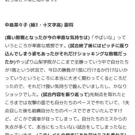
中島菜々子 (
総3
・十文字高)
副将
(
痛い敗戦となったが今の率直な気持ちは)
「やばいな」って
いうところが率直な感想です。
(
試合終了後にはピッチに座り
込んでしまう姿もあったがそれだけショッキングな敗戦だっ
たか)
やっぱり山梨学院がここまで全勝っていう中で自分たち
が1敗という状況で、今日の勝負が1部に行けるか行けないか
っていうというところに本当に大きく関わってくるところだ
ったので、それだけ強い気持ちで臨んでいましたし、かなり
ショックでした。
(
試合内容を振り返って)
先制点を取れたと
ころまでは攻撃の面でも自分たちのペースでやれていて、1失
点目した後も結構自分たちのペースでできていたんですけ
ど、どこかで歯車が狂ってしまって。自分たちのミスからの
失点が多くて、本当にもったいない試合をしてしまったなと