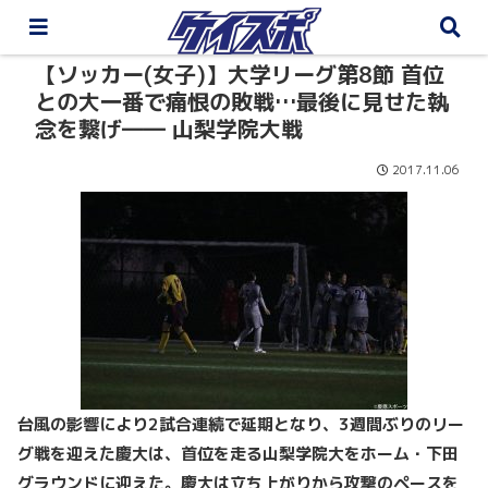
【ソッカー(女子)】大学リーグ第8節 首位
との大一番で痛恨の敗戦…最後に見せた執
念を繋げ―― 山梨学院大戦
2017.11.06
台風の影響により2試合連続で延期となり、3
週間ぶりのリー
グ戦を迎えた慶大は、首位を走る山梨学院大をホーム・下田
グラウンドに迎えた。慶大は立ち上がりから攻撃のペースを