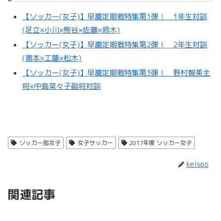
【ソッカー(女子)】早慶定期戦特集第1弾！ 1年生対談
(足立×小川×熊谷×佐藤×鈴木)
【ソッカー(女子)】早慶定期戦特集第2弾！ 2年生対談
(奥本×工藤×松木)
【ソッカー(女子)】早慶定期戦特集第3弾！ 野村智美主
将×中島菜々子副将対談
ソッカー部女子
女子サッカー
2017年度 ソッカー女子
keispo
関連記事