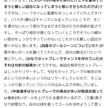
思っています。
(
このレベルの相手にあれだけミスを重ねてし
まうと難しい試合になってしまうと感じさせられたのでは)
そ
うですね。ハーフタイムに監督もおっしゃっていたんですけ
ど、(パスが)通ればチャンスになるっていうところで、そこ
を通せないという部分ではまだまだ自分たちの技術の低さで
すし、やっぱり相手が強くなっていくところでそういう細か
い部分をしっかりやっていかないとこれからも厳しい試合が
続くかなと思います。
(
自身のゴールシーンについて)
(鈴木)紗
理が良いボールを蹴ってくれたんで、自分は触るだけという
感じでした。
(
かなりセットプレーでチャンスを作れていたが
それは分析の結果か
)そうですね。毎試合相手のセットプレー
はしっかりリサーチして、今日もセットプレーでの相手の失
点というのが多いというのはリサーチしていたので、そこは
しっかり狙っていこうというのはみんなで共有していまし
た。
(
中島選手はセットプレーでの得点が多いが毎試合狙って
いるか)
良いボールを上げられる選手がいるので、(工藤)真子
なり紗理なり。自分は体を張ってゴールを決めようって思っ