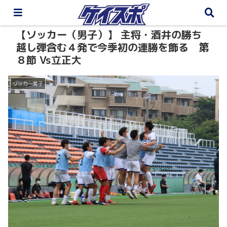
【ソッカー（男子）】 主将・酒井の勝ち
越し弾含む４発で今季初の連勝を飾る 第
８節 Vs立正大
ソッカー男子