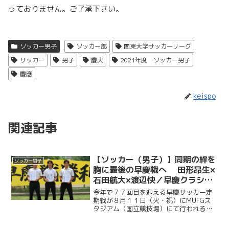
っておりません。ご了承下さい。
ソッカー男子
ソッカー部
関東大学サッカーリーグ
サッカー
男子
慶大
2021年度 ソッカー男子
慶應
keispo
関連記事
【ソッカー（男子）】同期の絆を
ソッカー男子
胸に最後の早慶戦へ 田形昂生×
石田航大×渡辺快／早慶クラシコ
２０２６直前企画第６弾
今年で７７回目を迎える早慶サッカー定
期戦が８月１１日（火・祝）にMUFGス
タジアム（国立競技場）にて行われる。
ソッカー部（男子）は昨年に続く早慶戦
連覇目指し、２年ぶりに国立競技場のピ