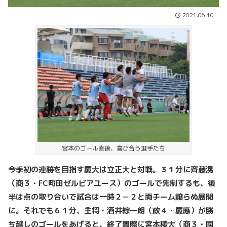
2021.06.10
宮本のゴール直後、喜び合う選手たち
今季初の連勝を目指す慶大は立正大と対戦。３１分に齊藤滉
（商３・FC町田ゼルビアユース）のゴールで先制するも、後
半は点の取り合いで試合は一時２－２と両チーム譲らぬ展開
に。それでも６１分、主将・酒井綜一朗（政４・慶應）が勝
ち越しのゴールをあげると、終了間際に宮本稜大（商３・國