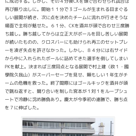
に成功する。しかし、その４分後CKを頭で合わせられ試合は
再び振り出しに。開始１１分で３ゴールが生まれる目まぐる
しい展開が続き、次に点を決めたチームに流れが行きそうな
場面で主将が魅せた。６１分、CKを酒井が頭で合わせ三度勝
ち越し。勝ち越してからは立正大がボールを回し苦しい展開
が続いたものの、クロスバーにも助けられ再三のセットプレ
ーを凌ぎ失点を許さなかった。しかし、８４分には右サイド
から中に入れられたボールに詰めてきた選手を倒してしまい
PKを献上。決まれば三度同点となる展開で村上建（政１・國
學院久我山）がスーパーセーブを見せ、頼もしい１年生がチ
ームの危機を救った。終了間際にはゴールキックを酒井が頭
で跳ね返すと、競り合いを制した宮本が１対１をループシュ
ートで冷静に沈め勝負あり。慶大が今季初の連勝で、勝ち点
を７に伸ばした。