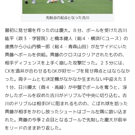
先制点の起点となった古川
最初に見せ場を作ったのは慶大。８分、ボールを受けた古川
紘平（政３・学習院）と橋本健人（総４・横浜FCユース）の
連携から小山内慎一郎（総４・青森山田）が左サイドにいた
齊藤へボールを供給。齊藤のクロスはクリアされたものの、
相手ディフェンスを上手く崩した攻撃だった。２３分には、
CKを酒井が合わせるもGKが好セーブを見せ得点とはならなか
った。両チームとも決定機がなかなか生まれない中迎えた３
１分、日川優太（商４・高崎）が中盤でボールを奪うと、浮
かしたボールを収めた古川がドリブルで中央に切り込む。古
川のドリブルは相手DFに阻まれるものの、こぼれ球を拾った
齊藤が相手をかわし放ったシュートはゴール左隅に吸い込ま
れた。齊藤の今季２点目となるゴールで先制した慶大が前半
をリードのまま折り返した。