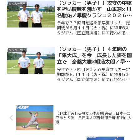
ッチに立つ。今回ケイスポでは選手だけ
【ソッカー（男子）】攻守の中核
ソッカー男子
ではなく、グラウンドマ...
を担い慶應を沸かす 山本凉× 川
名駿佑／早慶クラシコ２０２６直
前企画第２弾
今年で７７回目を迎える早慶サッカー定
期戦が８月１１日（火・祝）にMUFGス
タジアム（国立競技場）にて行われる。
ソッカー部（男子）は昨年に続く早慶戦
連覇目指し、２年ぶりに国立競技場のピ
ッチに立つ。今回ケイスポでは選手だけ
【ソッカー（男子）】４年間の
ソッカー男子
ではなく、グラウンドマ...
「集大成」を今 成長した姿を国
立で 斎藤大雅×朔浩太朗／早慶
クラシコ２０２６直前企画第１弾
今年で７７回目を迎える早慶サッカー定
期戦が８月１１日（火・祝）にMUFGス
タジアム（国立競技場）にて行われる。
ソッカー部（男子）は昨年に続く早慶戦
連覇目指し、２年ぶりに国立競技場のピ
ッチに立つ。今回ケイスポでは選手だけ
ではなく、グラウンドマ...
【野球】苦しみながらも初戦突破！日本一ま
であと３勝 全日本大学野球選手権 和歌山大
戦