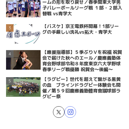
ームの形を取り戻せ／春季関東大学男
子バレーボールリーグ戦 １部・２部入
替戦 vs青学大
【バスケ】京王電鉄杯開幕！1部リー
グの手厳しい洗礼vs拓大・青学大
【應援指導部】５季ぶりＶを祝福 祝賀
会で届けた秋へのエール／慶應義塾体
育会野球部令和８年度東京六大学野球
春季リーグ戦優勝 祝賀会～後編～
【ラグビー】世代を超えて繋がる黒黄
の血 ブラインドラグビー体験会も開
催／第５９回慶應義塾體育會蹴球部ラ
グビー祭