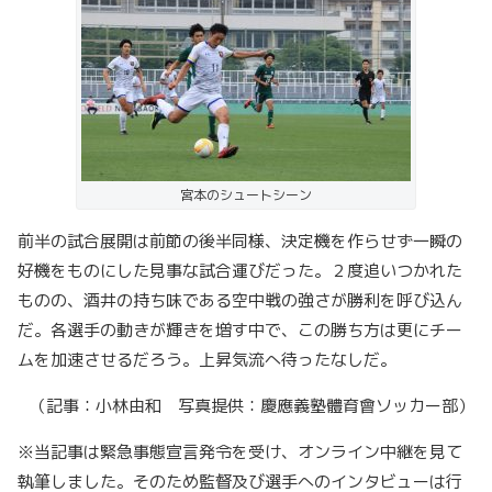
宮本のシュートシーン
前半の試合展開は前節の後半同様、決定機を作らせず一瞬の
好機をものにした見事な試合運びだった。２度追いつかれた
ものの、酒井の持ち味である空中戦の強さが勝利を呼び込ん
だ。各選手の動きが輝きを増す中で、この勝ち方は更にチー
ムを加速させるだろう。上昇気流へ待ったなしだ。
（記事：小林由和 写真提供：慶應義塾體育會ソッカー部）
※当記事は緊急事態宣言発令を受け、オンライン中継を見て
執筆しました。そのため監督及び選手へのインタビューは行