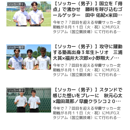
ッチに立つ。今回ケイスポでは選手だけ
【ソッカー（男子）】国立を「得
ソッカー男子
ではなく、グラウンドマ...
点」で沸かせ 勝利を呼び込むゴ
ールゲッター 田中 佑紀×米田壮
志／早慶クラシコ２０２６直前企
今年で７７回目を迎える早慶サッカー定
画第５弾
期戦が８月１１日（火・祝）にMUFGス
タジアム（国立競技場）にて行われる。
ソッカー部（男子）は昨年に続く早慶戦
連覇目指し、２年ぶりに国立競技場のピ
ッチに立つ。今回ケイスポでは選手だけ
【ソッカー（男子）】攻守に躍動
ソッカー男子
ではなく、グラウンドマ...
する塾高出身３年生トリオ 三浦
大其×福井大次郎×小野翔大／早
慶クラシコ２０２６直前企画第４
今年で７７回目を迎える早慶サッカー定
弾
期戦が８月１１日（火・祝）にMUFGス
タジアム（国立競技場）にて行われる。
ソッカー部（男子）は昨年に続く早慶戦
連覇を目指し、２年ぶりに国立競技場の
ピッチに立つ。今回ケイスポでは選手だ
【ソッカー（男子）】スタンドで
ソッカー男子
けではなく、グラウンド...
感じた想いをプレーに 秋元心太
×霜田晟那／早慶クラシコ２０２
６直前企画第３弾
今年で７７回目を迎える早慶サッカー定
期戦が８月１１日（火・祝）にMUFGス
タジアム（国立競技場）にて行われる。
ソッカー部（男子）は昨年に続く早慶戦
連覇目指し、２年ぶりに国立競技場のピ