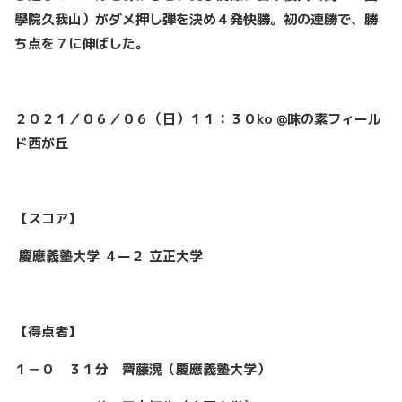
學院久我山）がダメ押し弾を決め４発快勝。初の連勝で、勝
ち点を７に伸ばした。
２０２１／０６／０６（日）１１：３０ko @味の素フィール
ド西が丘
【スコア】
慶應義塾大学 ４ー２ 立正大学
【得点者】
１－０ ３１分 齊藤滉（慶應義塾大学）