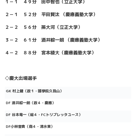
１－１ ４９分 田中智也（立正大学）
２－１
５２分
平田賢汰
（
慶應義塾大学
）
２－２ ５６分 孫大河（立正大学）
３－２ ６１分 酒井綜一朗 （慶應義塾大学）
４－２ ８８分 宮本稜大（慶應義塾大学）
◇慶大出場選手
GK
村上健（政１・國學院久我山）
DF 酒井綜一朗（政４・慶應）
DF 谷本竜一（総４・FCトリプレッタユース）
DF小林誉貴（商４・清水東）