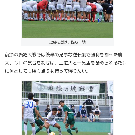
連勝を懸け、臨む一戦
前節の流経大戦では後半の見事な逆転劇で勝利を飾った慶
大。今日の試合を制せば、上位大と一気差を詰められるだけ
に何としても勝ち点３を持って帰りたい。