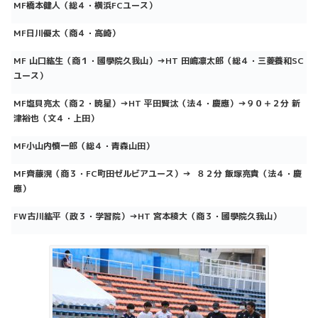
MF橋本健人（総４・横浜FCユース）
MF日川優太（商４・高崎）
MF 山口紘生（商１・國學院久我山）→HT 田嶋凛太郎（総４・三菱養和SC
ユース）
MF塩貝亮太（商２・暁星）→HT 平田賢汰（法４・慶應）→９０＋２分 新
津裕也（文４・上田）
MF小山内慎一郎（総４・青森山田）
MF
齊藤滉
（商３・FC町田ゼルビアユース）
→ ８２分 飯塚亮貴（法４・慶
應）
FW古川紘平（政３・学習院）→HT
宮本稜大（商３・國學院久我山）