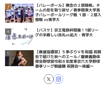
【バレーボール】無念の２部降格。チ
ームの形を取り戻せ／春季関東大学男
子バレーボールリーグ戦 １部・２部入
替戦 vs青学大
【バスケ】京王電鉄杯開幕！1部リー
グの手厳しい洗礼vs拓大・青学大
【應援指導部】５季ぶりＶを祝福 祝賀
会で届けた秋へのエール／慶應義塾体
育会野球部令和８年度東京六大学野球
春季リーグ戦優勝 祝賀会～後編～