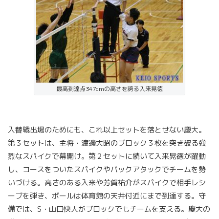
最高到達点347cmの高さを誇る入来晃徳
入替戦出場のためにも、これ以上セットを落とせない慶大。
第３セットは、主将・渡邊大昭のブロック３枚を突き破る強
烈なスパイクで幕開け。第２セットに続いて入来晃徳が躍動
し、コースをついたスパイクやバックアタックでチームを勢
いづける。高さのある入来や芳賀祐介がスパイクで相手レシ
ーブを弾き、ボールは体育館の天井付近にまで到達する。守
備では、S・山口快人がブロックでもチームを支える。慶大の