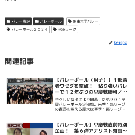
バレー戦評
バレーボール
関東大学バレー
バレーボール２０２４
秋季リーグ
keispo
関連記事
【バレーボール（男子）】１部覇
バレー戦評
者ワセダを撃破！ 粘り強いバレ
ーで１２年ぶりの早慶戦勝利／第
９０回早慶バレーボール定期戦
華々しい演出により開幕した第９０回早
慶バレーボール定期戦。来季１部リーグ
の復帰を控える慶大は春季１部リーグ王
者・早大相手に第１セットを２５－１２
のダブルスコアで落とすも、第２セット
は中村玲央（総２・福大附大濠）が連続
【バレーボール】早慶戦直前特別
バレー企画
得点を挙げるなど着実にリ...
企画！ 第６弾アナリスト対談～