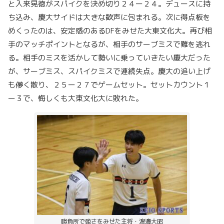
と入来晃徳がスパイクを決め切り２４ー２４。デュースに持
ち込み、慶大サイドは大きな歓声に包まれる。次に得点板を
めくったのは、安定感のあるDFをみせた大東文化大。再び相
手のマッチポイントとなるが、相手のサーブミスで難を逃れ
る。相手のミスを活かして勢いに乗っていきたい慶大だった
が、サーブミス、スパイクミスで連続失点。慶大の追い上げ
も儚く散り、２５ー２７でゲームセット。セットカウント１
ー３で、悔しくも大東文化大に敗れた。
勝負所で強さをみせた主将・渡邊大昭