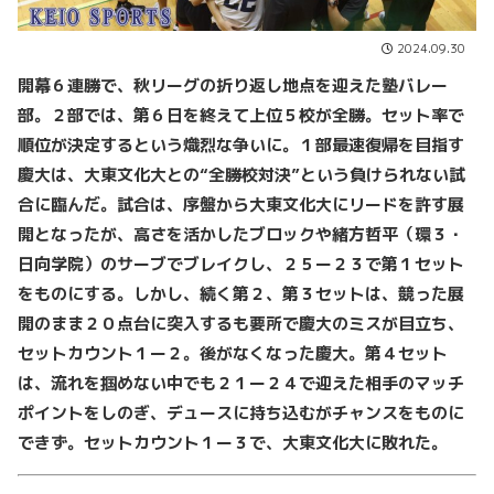
2024.09.30
開幕６連勝で、秋リーグの折り返し地点を迎えた塾バレー
部。２部では、第６日を終えて上位５校が全勝。セット率で
順位が決定するという熾烈な争いに。１部最速復帰を目指す
慶大は、大東文化大との“全勝校対決”という負けられない試
合に臨んだ。試合は、序盤から大東文化大にリードを許す展
開となったが、高さを活かしたブロックや緒方哲平（環３・
日向学院）のサーブでブレイクし、２５ー２３で第１セット
をものにする。しかし、続く第２、第３セットは、競った展
開のまま２０点台に突入するも要所で慶大のミスが目立ち、
セットカウント１ー２。後がなくなった慶大。第４セット
は、流れを掴めない中でも２１ー２４で迎えた相手のマッチ
ポイントをしのぎ、デュースに持ち込むがチャンスをものに
できず。セットカウント１ー３で、大東文化大に敗れた。