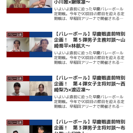
小川唯×鍬塚凛～
いよいよ直前に迫った早慶バレーボール
定期戦。今年で90回目の節目を迎える定
期戦は、早稲田アリーナで開催される。
ここ12年、早大に勝利できていない慶大
だが、春季リーグでは１部復帰を果たし
ており、打倒・ワセダに向けて勢いに乗
【バレーボール】早慶戦直前特別
バレー企画
っている。一方の早大...
企画！ 第５弾男子主務対談～山
崎喬平×林航大～
いよいよ直前に迫った早慶バレーボール
定期戦。今年で90回目の節目を迎える定
期戦は、早稲田アリーナで開催される。
ここ12年、早大に勝利できていない慶大
だが、春季リーグでは１部復帰を果たし
ており、打倒・ワセダに向けて勢いに乗
【バレーボール】早慶戦直前特別
バレー企画
っている。一方の早大...
企画！ 第４弾女子主将対談～西
崎梨乃×渡辺凜～
いよいよ直前に迫った早慶バレーボール
定期戦。今年で90回目の節目を迎える定
期戦は、早稲田アリーナで開催される。
ここ12年、早大に勝利できていない慶大
だが、春季リーグでは１部復帰を果たし
ており、打倒・ワセダに向けて勢いに乗
【バレーボール】早慶戦直前特別
バレー企画
っている。一方の早大...
企画！ 第３弾男子主将対談～布