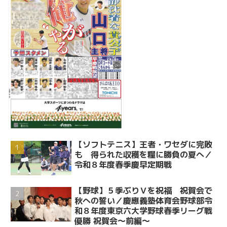
【ソフトテニス】王者・ワセダに完敗
も 得られた収穫を糧に勝負の夏へ／
令和８年度春季慶早定期戦
【野球】５季ぶりＶを祝福 祝賀会で
秋への誓い／慶應義塾体育会野球部令
和８年度東京六大学野球春季リーグ戦
優勝 祝賀会～前編～