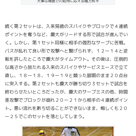
大事な場面での起用に応える緒方哲平
続く第２セットは、入来晃徳のスパイクやブロックで４連続
ポイントを奪うなど、慶大がリードする形で試合が進んでい
く。しかし、第１セット同様に相手の強烈なサーブに苦戦。
パスが乱れて良い形で攻撃へと繋げられず、１２ー１４と逆
転を許したところで慶大がタイムアウト。その後は、圧倒的
な高さから放たれる入来のスパイクやサービスエースで立て
直し、１８ー１８、１９ー１９と競った展開のまま２０点台
に突入する。第２セットも慶大が勝ち切り３セットで試合を
終わらせたいところだったが、慶大のサーブミスの他、時間
差攻撃でブロックが崩れ２０ー２１から相手の４連続ポイン
ト。悪い流れを断ち切ることができないまま、悔しくも２０
ー２５でこのセットを落としてしまう。