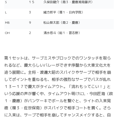
S
１５
久保田健介（商３・慶應湘南藤沢）
L
３
緒方哲平（環１・日向学院）
MB
９
松山鼓太郎（商２・慶應）
OH
２
清水悠斗（総１・習志野）
第１セットは、サーブミスやブロックでのワンタッチを取ら
れるなど、慶大らしいバレーができず序盤から大東文化大を
追う展開に。主将・渡邊大昭のスパイクやサーブで相手を崩
してポイントを重ねるも、相手の強烈なサーブでパスが乱れ
１３ー１７で慶大がタイムアウト。「流れもってこい！」と
いう応援の声が響く中、タイムアウト明けにL・今田匠海（政
１・慶應）がパンケーキでボールを繋ぐと、ライトの入来晃
徳（環３・佐世保南）がスパイクで相手コートを貫く。さら
に入来は、サーブで相手を崩してチャンスメイクすると、自