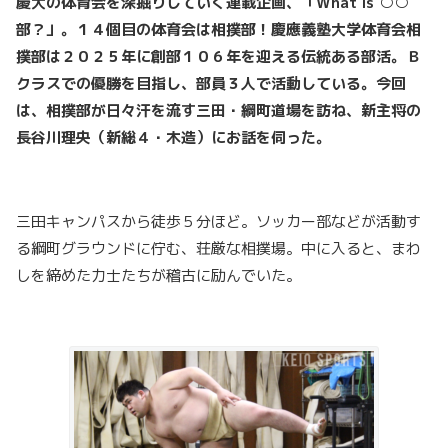
慶大の体育会を深掘りしていく連載企画、「What is ○○
部？」。１４個目の体育会は相撲部！慶應義塾大学体育会相
撲部は２０２５年に創部１０６年を迎える伝統ある部活。Ｂ
クラスでの優勝を目指し、部員３人で活動している。今回
は、相撲部が日々汗を流す三田・綱町道場を訪ね、新主将の
長谷川理央（新総４・木造）にお話を伺った。
三田キャンパスから徒歩５分ほど。ソッカー部などが活動す
る綱町グラウンドに佇む、荘厳な相撲場。中に入ると、まわ
しを締めた力士たちが稽古に励んでいた。