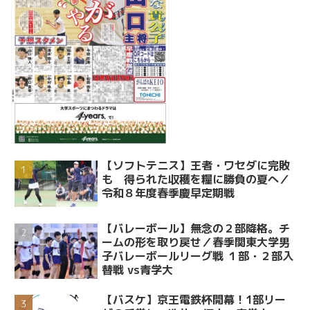
【ソフトテニス】王者・ワセダに完敗
も 得られた収穫を糧に勝負の夏へ／
令和８年度春季慶早定期戦
【バレーボール】無念の２部降格。チ
ームの形を取り戻せ／春季関東大学男
子バレーボールリーグ戦 １部・２部入
替戦 vs青学大
【バスケ】京王電鉄杯開幕！1部リー