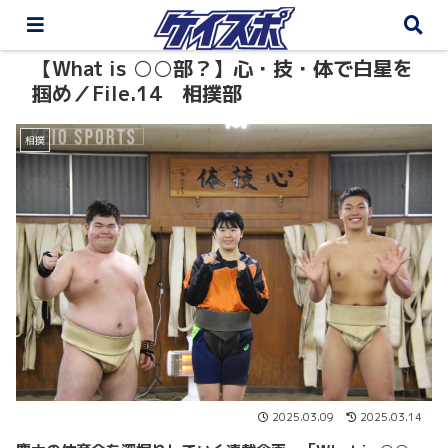
【What is ○○部？】心・技・体で白星を
掴め／File.14 相撲部
相撲
2025.03.09
2025.03.14