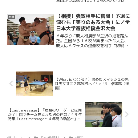
る今大会。慶大は東日本でしのぎを削る
日体大、東洋大、日大という強豪を前に
勝利を重ねる事ができず、全体１２位と
【相撲】強敵相手に奮闘！予選に
相撲
いう悔しい結果に終わった...
沈むも「実りのある大会」に／全
日本大学選抜相撲金沢大会
６年ぶりに慶大相撲部が金沢の地を踏ん
だ。全国から１６校が集まった今大会、
慶大はＡクラスの強豪校を相手に敗戦が
重なり、予選結果１勝３点で悔しくも決
勝トーナメント進出を逃した。しかし、
予選２回戦で長年負け越していた明大か
ら３－２で勝利を挙げる大...
【What is ○○部？】決めたスマッシュの先
は男女共に２部昇格へ／File.13 卓球部（後
編）
【Last message】「理想のリーダーとは何
か？」陰でチームを支えた男の信念／４年生
特集「Last message〜４年間の軌跡〜」
No.16・吉川昂希（競走部）
ホーム
その他競技
相撲