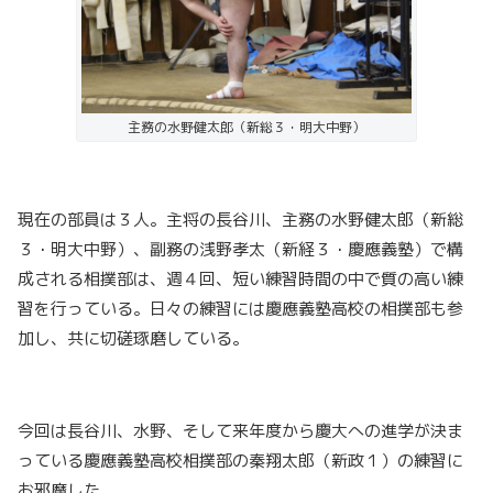
主務の水野健太郎（新総３・明大中野）
現在の部員は３人。主将の長谷川、主務の水野健太郎（新総
３・明大中野）、副務の浅野孝太（新経３・慶應義塾）で構
成される相撲部は、週４回、短い練習時間の中で質の高い練
習を行っている。日々の練習には慶應義塾高校の相撲部も参
加し、共に切磋琢磨している。
今回は長谷川、水野、そして来年度から慶大への進学が決ま
っている慶應義塾高校相撲部の秦翔太郎（新政１）の練習に
お邪魔した。