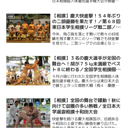
日本相撲個人体重別選手権大会が開催さ
れた。慶大からは、シニア女子中量級に
長谷川理央（総４・木造）、シニア女子
軽重量級に鈴木志歩（総１・日本大学
【相撲】慶大快進撃！５４年ぶり
相撲
高）が出場。長谷川は優勝、...
の二部優勝を果たす！／第６８回
東日本学生相撲リーグ戦二部／一
部・二部入替戦
今年、飛ぶ鳥を落とす勢いで数々の好成
績を残す慶大がこのリーグ戦でも快進撃
を見せた。二部リーグでの出場となった
今大会、慶大は初戦の駒大戦で惜敗し黒
星スタートを切るも、続く試合では次々
と勝利を重ねていく。さらに「苦手意識
【相撲】３名の慶大選手が全国の
その他競技
があった」と話す法大を相...
舞台へ！胡が７５㎏未満級でベス
ト８に終わる／全国学生相撲個人
体重別選手権大会
９月の頭に行われた全国学生相撲個人体
重別選手権大会。慶大からは東日本大会
で勝ち上がった関野大輔（商４・慶應義
塾）、橋本有人（経１・慶應義塾）、胡
華興（薬４・慶應義塾）の３名が全国の
舞台に挑んだ。６５㎏未満級で出場した
【相撲】全国の舞台で躍動！秋に
相撲
関野と橋本が接戦の末に初...
向けて収穫の多い熱戦／全日本大
学選抜相撲十和田大会
快進撃を続ける慶大相撲部が、伝統ある
十和田の土俵で熱い勝負を繰り広げた。
全国から選抜された１２校のみで行われ