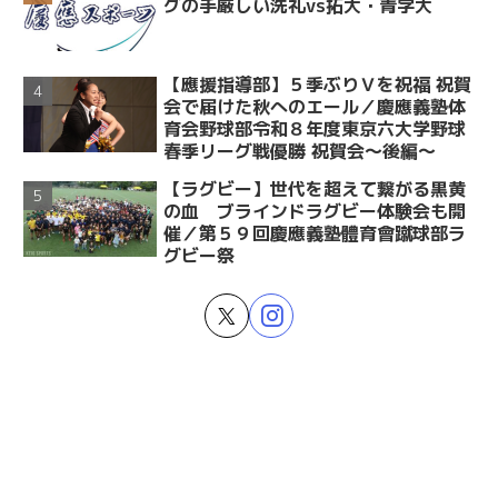
グの手厳しい洗礼vs拓大・青学大
【應援指導部】５季ぶりＶを祝福 祝賀
会で届けた秋へのエール／慶應義塾体
育会野球部令和８年度東京六大学野球
春季リーグ戦優勝 祝賀会～後編～
【ラグビー】世代を超えて繋がる黒黄
の血 ブラインドラグビー体験会も開
催／第５９回慶應義塾體育會蹴球部ラ
グビー祭