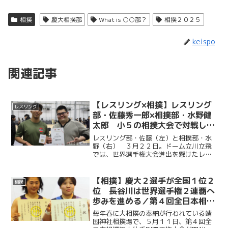
相撲
慶大相撲部
What is ○○部？
相撲２０２５
keispo
関連記事
【レスリング×相撲】レスリング
レスリング
部・佐藤秀一郎×相撲部・水野健
太郎 小５の相撲大会で対戦した
２人が慶大で運命の再会 部活・
レスリング部・佐藤（左）と相撲部・水
競技を超えた彼らの絆
野（右） ３月２２日。ドーム立川立飛
では、世界選手権大会進出を懸けたレス
リングの全国大会が行われていた。慶大
から出場したのは佐藤秀一郎（環３・八
千代松陰）ただ一人。その佐藤に声援を
【相撲】慶大２選手が全国１位２
相撲
送る、レスリング場では見...
位 長谷川は世界選手権２連覇へ
歩みを進める／第４回全日本相撲
個人体重別選手権大会 ＠靖国神
毎年春に大相撲の奉納が行われている靖
社相撲場
国神社相撲場で、５月１１日、第４回全