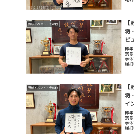
強打
【
野球イベント・その他
将
ビ
昨年
残る
学体
強打
【
野球イベント・その他
将
イ
昨年
残る
学体
強打