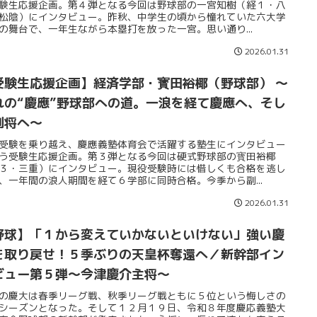
験生応援企画。第４弾となる今回は野球部の一宮知樹（経１・八
松陰）にインタビュー。昨秋、中学生の頃から憧れていた六大学
の舞台で、一年生ながら本塁打を放った一宮。思い通り...
2026.01.31
受験生応援企画】経済学部・寳田裕椰（野球部） 〜
れの“慶應”野球部への道。一浪を経て慶應へ、そし
副将へ〜
受験を乗り越え、慶應義塾体育会で活躍する塾生にインタビュー
う受験生応援企画。第３弾となる今回は硬式野球部の寳田裕椰
３・三重）にインタビュー。現役受験時には惜しくも合格を逃し
、一年間の浪人期間を経て６学部に同時合格。今季から副...
2026.01.31
野球】「１から変えていかないといけない」強い慶
を取り戻せ！５季ぶりの天皇杯奪還へ／新幹部イン
ビュー第５弾～今津慶介主将～
の慶大は春季リーグ戦、秋季リーグ戦ともに５位という悔しさの
シーズンとなった。そして１２月１９日、令和８年度慶応義塾大