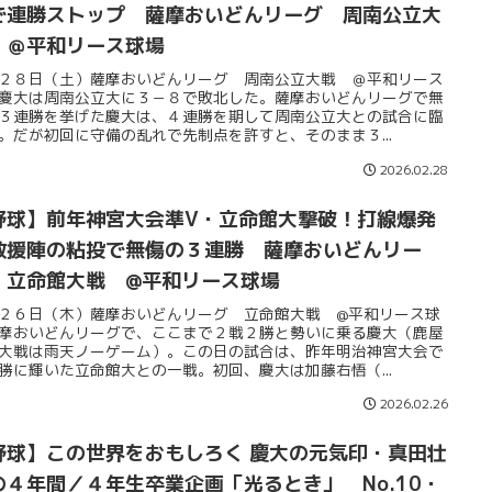
で連勝ストップ 薩摩おいどんリーグ 周南公立大
 ＠平和リース球場
２８日（土）薩摩おいどんリーグ 周南公立大戦 ＠平和リース
慶大は周南公立大に３－８で敗北した。薩摩おいどんリーグで無
３連勝を挙げた慶大は、４連勝を期して周南公立大との試合に臨
。だが初回に守備の乱れで先制点を許すと、そのまま３...
2026.02.28
野球】前年神宮大会準V・立命館大撃破！打線爆発
救援陣の粘投で無傷の３連勝 薩摩おいどんリー
 立命館大戦 @平和リース球場
２６日（木）薩摩おいどんリーグ 立命館大戦 @平和リース球
摩おいどんリーグで、ここまで２戦２勝と勢いに乗る慶大（鹿屋
大戦は雨天ノーゲーム）。この日の試合は、昨年明治神宮大会で
勝に輝いた立命館大との一戦。初回、慶大は加藤右悟（...
2026.02.26
球】この世界をおもしろく 慶大の元気印・真田壮
の４年間／４年生卒業企画「光るとき」 No.10・