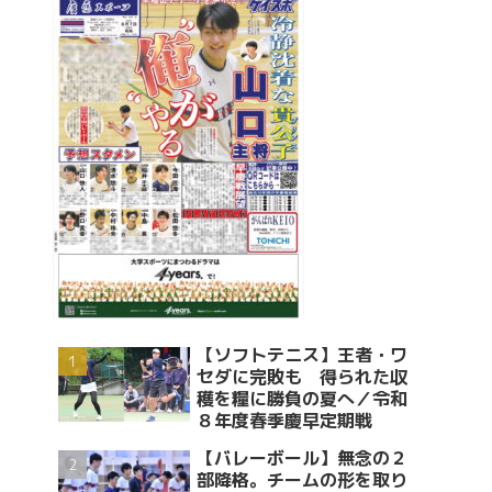
【ソフトテニス】王者・ワ
セダに完敗も 得られた収
穫を糧に勝負の夏へ／令和
８年度春季慶早定期戦
【バレーボール】無念の２
部降格。チームの形を取り