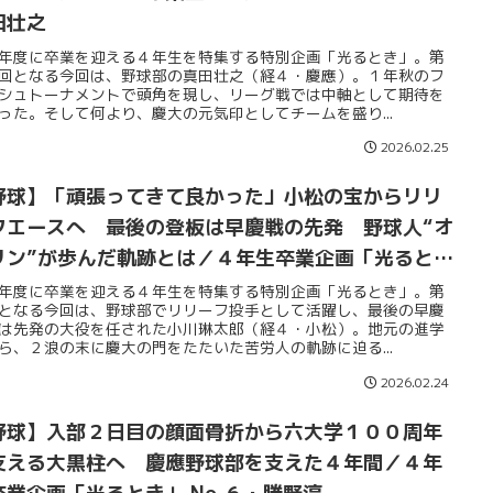
田壮之
年度に卒業を迎える４年生を特集する特別企画「光るとき」。第
回となる今回は、野球部の真田壮之（経４・慶應）。１年秋のフ
シュトーナメントで頭角を現し、リーグ戦では中軸として期待を
った。そして何より、慶大の元気印としてチームを盛り...
2026.02.25
野球】「頑張ってきて良かった」小松の宝からリリ
フエースへ 最後の登板は早慶戦の先発 野球人“オ
リン”が歩んだ軌跡とは／４年生卒業企画「光ると
」 No.８・小川琳太郎
年度に卒業を迎える４年生を特集する特別企画「光るとき」。第
となる今回は、野球部でリリーフ投手として活躍し、最後の早慶
は先発の大役を任された小川琳太郎（経４・小松）。地元の進学
ら、２浪の末に慶大の門をたたいた苦労人の軌跡に迫る...
2026.02.24
野球】入部２日目の顔面骨折から六大学１００周年
支える大黒柱へ 慶應野球部を支えた４年間／４年