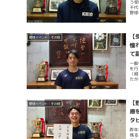
う受
千代
野球
【
野球イベント・その他
憧
て
一般
を行
（経
たが
【
野球イベント・その他
應
タ
昨年
残る