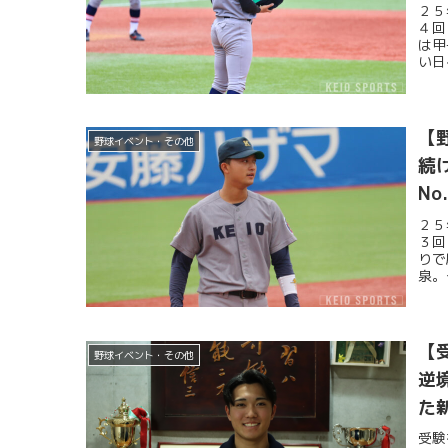
２５
４回
は甲
い日
【
野球イベント・その他
続
N
２５
３回
りで
泉。
【
野球イベント・その他
逆
た
受験