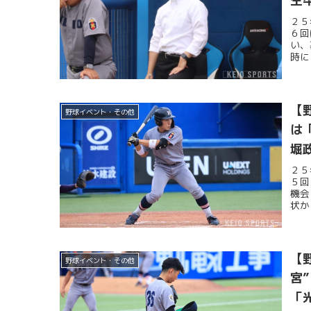
生
２５
６回
い、
時に
【
野球イベント・その他
は
堀
２５
５回
機会
状か
【
野球イベント・その他
宮
「