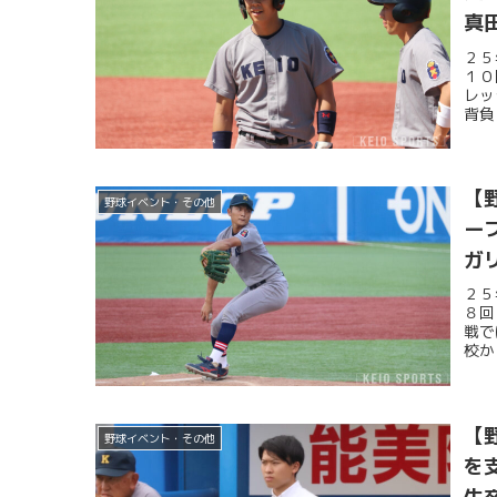
真
２５
１０
レッ
背負
【
野球イベント・その他
ー
ガ
き
２５
８回
戦で
校か
【
野球イベント・その他
を