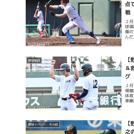
点
戦
２月
球場
傷の
んだ
【
野球戦評
＆
グ
２月
場薩
体育
準優
【野
野球イベント・その他
之