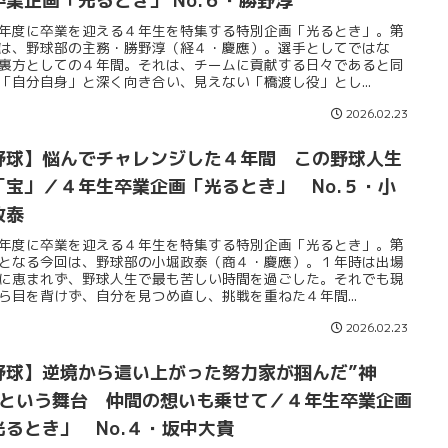
卒業企画「光るとき」 No.６・勝野淳
年度に卒業を迎える４年生を特集する特別企画「光るとき」。第
は、野球部の主務・勝野淳（経４・慶應）。選手としてではな
裏方としての４年間。それは、チームに貢献する日々であると同
「自分自身」と深く向き合い、見えない「橋渡し役」とし...
2026.02.23
野球】悩んでチャレンジした４年間 この野球人生
「宝」／４年生卒業企画「光るとき」 No.５・小
政泰
年度に卒業を迎える４年生を特集する特別企画「光るとき」。第
となる今回は、野球部の小堀政泰（商４・慶應）。１年時は出場
に恵まれず、野球人生で最も苦しい時間を過ごした。それでも現
ら目を背けず、自分を見つめ直し、挑戦を重ねた４年間...
2026.02.23
野球】逆境から這い上がった努力家が掴んだ”神
”という舞台 仲間の想いも乗せて／４年生卒業企画
光るとき」 No.４・坂中大貴