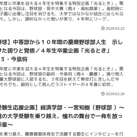
年度に卒業を迎える４年生を特集する特別企画「光るとき」。第
となる今回は、野球部・坂中大貴（商４・高松商業）。高校時に
子園に出場し注目を浴びるも、大学ではなかなか試合に出られな
々。しかし、諦めなかった想いが実り、４年秋にリーグ...
2026.02.22
野球】中等部から１０年間の慶應野球部人生 示し
けた誇りと覚悟／４年生卒業企画「光るとき」
o.３・今泉将
年度に卒業を迎える４年生を特集する特別企画「光るとき」。第
となる今回は、野球部の副将・今泉将（商４・慶應）。鳴り物入
慶大野球部に入部するも、３年目を終えて無安打と苦しんだ今
それでも、副将として挑んだラストイヤーの４年春に初安...
2026.02.20
受験生応援企画】経済学部・一宮知樹（野球部 ）〜
境の大学受験を乗り越え、憧れの舞台で一発を放っ
新星〜
を乗り越え、慶應義塾体育会で活躍する塾生にインタビューを行