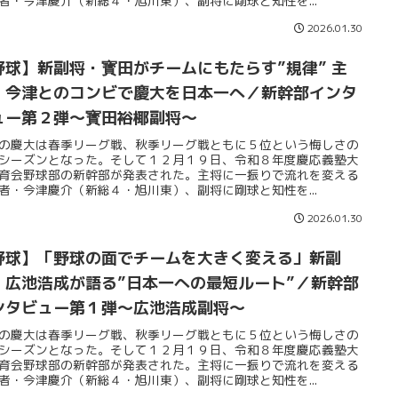
者・今津慶介（新総４・旭川東）、副将に剛球と知性を...
2026.01.30
野球】新副将・寳田がチームにもたらす”規律” 主
・今津とのコンビで慶大を日本一へ／新幹部インタ
ュー第２弾～寳田裕椰副将～
の慶大は春季リーグ戦、秋季リーグ戦ともに５位という悔しさの
シーズンとなった。そして１２月１９日、令和８年度慶応義塾大
育会野球部の新幹部が発表された。主将に一振りで流れを変える
者・今津慶介（新総４・旭川東）、副将に剛球と知性を...
2026.01.30
野球】「野球の面でチームを大きく変える」新副
・広池浩成が語る”日本一への最短ルート”／新幹部
ンタビュー第１弾～広池浩成副将～
の慶大は春季リーグ戦、秋季リーグ戦ともに５位という悔しさの
シーズンとなった。そして１２月１９日、令和８年度慶応義塾大
育会野球部の新幹部が発表された。主将に一振りで流れを変える
者・今津慶介（新総４・旭川東）、副将に剛球と知性を...