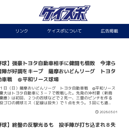
リンク
ケイスポについて
広告掲載
野球】強豪トヨタ自動車相手に健闘も惜敗 今津ら
者陣が好調をキープ 薩摩おいどんリーグ トヨタ
動車戦 ＠平和リース球場
１日（日）薩摩おいどんリーグ トヨタ自動車戦 @平和リース
慶大はトヨタ自動車に３－７で敗戦した。先発の沖村要（新商
慶應）は初回、２つの四球などで２死一、三塁のピンチを作る
投ゴロの捕球ミス（記録は投失）で１点を失う。３回にも適...
2026.03.01
野球】終盤の反撃光るも 投手陣が打ち込まれ８失