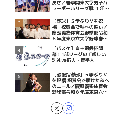
戻せ／春季関東大学男子バ
レーボールリーグ戦 １部・
２部入替戦 vs青学大
【野球】５季ぶりＶを祝
福 祝賀会で秋への誓い／
慶應義塾体育会野球部令和
８年度東京六大学野球春季
リーグ戦優勝 祝賀会～前編
【バスケ】京王電鉄杯開
～
幕！1部リーグの手厳しい
洗礼vs拓大・青学大
【應援指導部】５季ぶりＶ
を祝福 祝賀会で届けた秋へ
のエール／慶應義塾体育会
野球部令和８年度東京六大
学野球春季リーグ戦優勝 祝
賀会～後編～