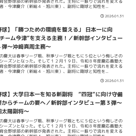
育会野球部の新幹部が発表された。主将に一振りで流れを変える
者・今津慶介（新総４・旭川東）、副将に剛球と知性を...
2026.01.31
野球】「勝つための環境を整える」 日本一に向
“チーム今津”を支える主務！／新幹部インタビュー
４弾～沖﨑真周主務～
の慶大は春季リーグ戦、秋季リーグ戦ともに５位という悔しさの
シーズンとなった。そして１２月１９日、令和８年度慶応義塾大
育会野球部の新幹部が発表された。主将に一振りで流れを変える
者・今津慶介（新総４・旭川東）、副将に剛球と知性を...
2026.01.31
野球】大学日本一を知る新副将 ”四冠”に向け守備
要からチームの要へ／新幹部インタビュー第３弾～
田太陽副将～
の慶大は春季リーグ戦、秋季リーグ戦ともに５位という悔しさの
シーズンとなった。そして１２月１９日、令和８年度慶応義塾大
育会野球部の新幹部が発表された。主将に一振りで流れを変える