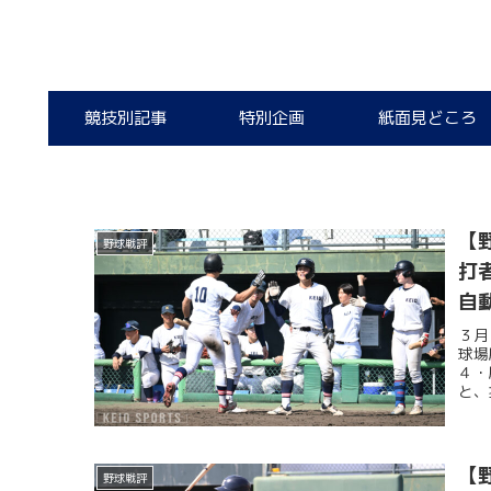
競技別記事
特別企画
紙面見どころ
【
野球戦評
打
自
３月
球場
４・
と、
【
野球戦評