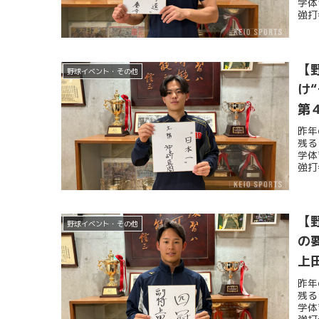
学体
強打
【
野球イベント・その他
け
第
昨年
残る
学体
強打
【
野球イベント・その他
の
上
昨年
残る
学体