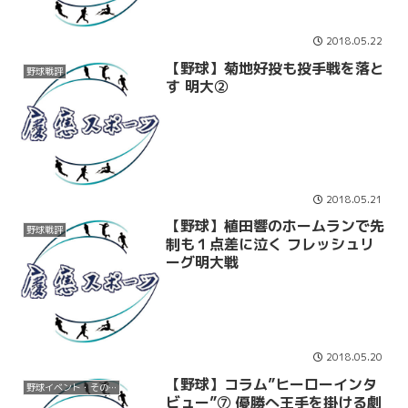
2018.05.22
【野球】菊地好投も投手戦を落と
野球戦評
す 明大②
2018.05.21
【野球】植田響のホームランで先
野球戦評
制も１点差に泣く フレッシュリ
ーグ明大戦
2018.05.20
【野球】コラム”ヒーローインタ
野球イベント・その他
ビュー”⑦ 優勝へ王手を掛ける劇