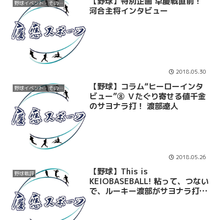
【野球】特別企画 早慶戦直前！
野球イベント・その他
河合主将インタビュー
2018.05.30
【野球】コラム“ヒーローインタ
野球イベント・その他
ビュー”⑧ Ｖたぐり寄せる値千金
のサヨナラ打！ 渡部遼人
2018.05.26
【野球】This is
野球戦評
KEIOBASEBALL! 粘って、つない
で、ルーキー渡部がサヨナラ打
明大③