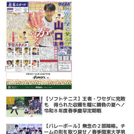
【ソフトテニス】王者・ワセダに完敗
も 得られた収穫を糧に勝負の夏へ／
令和８年度春季慶早定期戦
【バレーボール】無念の２部降格。チ
ームの形を取り戻せ／春季関東大学男