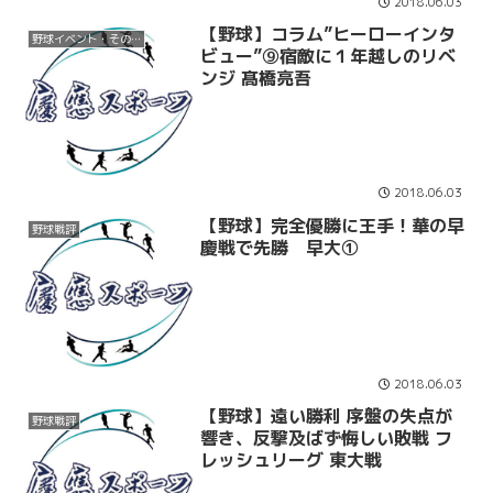
2018.06.03
【野球】コラム”ヒーローインタ
野球イベント・その他
ビュー”⑨宿敵に１年越しのリベ
ンジ 髙橋亮吾
2018.06.03
【野球】完全優勝に王手！華の早
野球戦評
慶戦で先勝 早大①
2018.06.03
【野球】遠い勝利 序盤の失点が
野球戦評
響き、反撃及ばず悔しい敗戦 フ
レッシュリーグ 東大戦