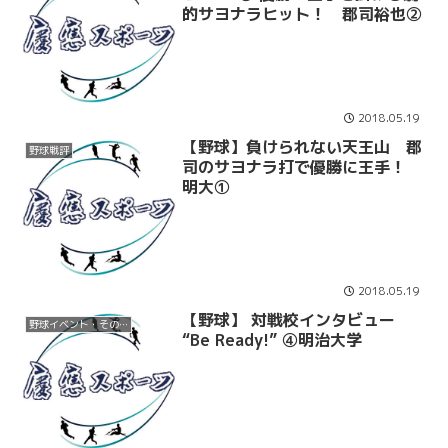
的サヨナラヒット！ 郡司裕也②
2018.05.19
【野球】負けられない天王山 郡
野球戦評
司のサヨナラ打で優勝に王手！
明大①
2018.05.19
【野球】 対戦校インタビュー
野球イベント・その他
“Be Ready!” ④明治大学