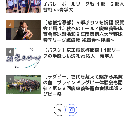
子バレーボールリーグ戦 １部・２部入
替戦 vs青学大
【應援指導部】５季ぶりＶを祝福 祝賀
会で届けた秋へのエール／慶應義塾体
育会野球部令和８年度東京六大学野球
春季リーグ戦優勝 祝賀会～後編～
【バスケ】京王電鉄杯開幕！1部リー
グの手厳しい洗礼vs拓大・青学大
【ラグビー】世代を超えて繋がる黒黄
の血 ブラインドラグビー体験会も開
催／第５９回慶應義塾體育會蹴球部ラ
グビー祭