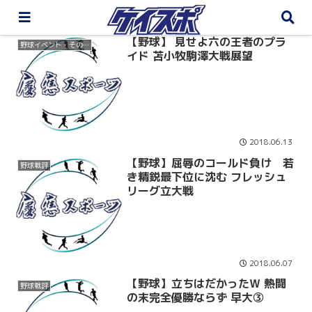
【野球】 見せよ六の王者のプラ
野球イベント・その他
イド 苫小牧駒澤大戦展望
2018.06.13
【野球】屈辱のコールド負け 若
野球戦評
き精鋭最下位に沈む フレッシュ
リーグ立大戦
2018.06.07
【野球】立ちはだかったＷ 熱闘
野球戦評
の末完全優勝ならず 早大③