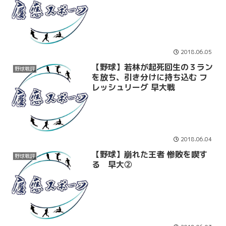
2018.06.05
【野球】若林が起死回生の３ラン
野球戦評
を放ち、引き分けに持ち込む フ
レッシュリーグ 早大戦
2018.06.04
【野球】崩れた王者 惨敗を喫す
野球戦評
る 早大②