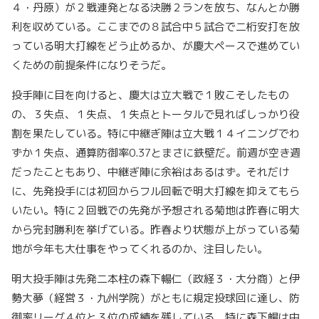
４・丹原）が２戦連発となる決勝２ランを放ち、なんとか勝
利を収めている。ここまでの８試合中５試合で二桁安打を放
っている明大打線をどう止めるか、が慶大ペースで進めてい
くための前提条件になりそうだ。
投手陣に目を向けると、慶大は立大戦で１敗こそしたもの
の、３失点、１失点、１失点とトータルで見ればしっかり役
割を果たしている。特に中継ぎ陣は立大戦１４イニングでわ
ずか１失点、通算防御率0.37とまさに鉄壁だ。前週が空き週
だったこともあり、中継ぎ陣に余裕はあるはず。それだけ
に、先発投手には初回からフル回転で明大打線を抑えてもら
いたい。特に２回戦での先発が予想される菊地は昨春に明大
から完封勝利を挙げている。昨春より状態が上がっている菊
地が今年も大仕事をやってくれるのか、注目したい。
明大投手陣は先発二本柱の森下暢仁（政経３・大分商）と伊
勢大夢（経営３・九州学院）がともに規定投球回に達し、防
御率リーグ４位と３位の成績を残している。特に森下暢は中