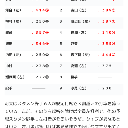
河合
（左）
．４１４⑤
２
吉田（左）
．３８９⑥
柳町
（左）
．２５０㉒
３
渡辺佳（左）
．３８７⑦
郡司
．３５７⑨
４
逢澤（左）
．３１０⑯
嶋田
．３４６⑪
５
越智
．３５５⑩
内田
（左）
．２５０㉒
６
森下智（左）
．４４４②
中村
．２３８㉖
７
高瀬（左）
．３７５
瀬戸西
（左）
．２２７㉙
８
投手
――――
投手
――――
９
氷見（左）
．２００
明大はスタメン野手６人が規定打席で３割越えの打率を誇っ
ている。ただ、そのうち越智を除けば全員左打者で、他の予
想スタメン野手も左打者がそろいそうだ。タイプが異なると
はいえ、左打者が多ければある意味での投げやすさが出てく