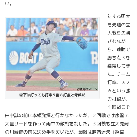
い。
対する明大
も先週の立
大戦を先勝
されなが
ら、連勝で
勝ち点３を
獲得してき
た。チーム
打率．３２
６という強
森下は打っても打率５割８打点と脅威だ
力打線が、
１回戦こそ
田中誠の前に本領発揮と行かなかったが、２回戦では序盤に
大量リードを作って雨中の激戦を制した。３回戦も立大先発
の川端健の前に決め手を欠いたが、最後は越智達矢（経営