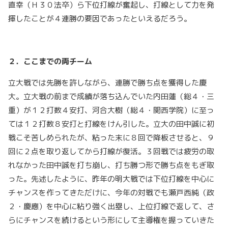
直幸（Ｈ３０法卒）ら下位打線が奮起し、打線として力を発
揮したことが４連勝の要因であったといえるだろう。
２．ここまでの両チーム
立大戦では先勝を許しながら、連勝で勝ち点を獲得した慶
大。立大戦の前まで成績が落ち込んでいた内田蓮（総４・三
重）が１２打数４安打、河合大樹（総４・関西学院）に至っ
ては１２打数８安打と打線をけん引した。立大の田中誠に初
戦こそ苦しめられたが、粘った末に８回で降板させると、９
回に２点を取り返してから打線が復活。３回戦では疲労の取
れなかった田中誠を打ち崩し、打ち勝つ形で勝ち点をもぎ取
った。先述したように、昨年の明大戦では下位打線を中心に
チャンスを作ってきただけに、今年の対戦でも瀬戸西純（政
２・慶應）を中心に粘り強く出塁し、上位打線で返して、さ
らにチャンスを続けるという形にして主導権を握っていきた