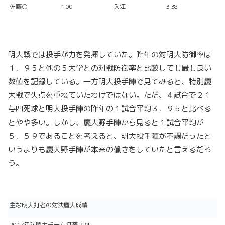
佐藤○
1.00
入江
3.38
明大戦では投手が力を発揮していた。昨年の対明大防御率は
１．９５と他の５大学との対戦防御率と比較しても最も良い
数値を記録している。一方明大投手陣で見てみると、特別慶
大戦で失点を重ねていたわけではない。ただ、４試合で２１
与四死球と明大投手陣の昨年の１試合平均３．９５と比べる
とやや多い。しかし、慶大野手陣から見ると１試合平均が
５．５９であることを考えると、明大投手陣が不調だったと
いうよりも慶大野手陣が本来の働きをしていたと言えるだろ
う。
主な明大打者の対決慶大成績
2017年対慶大チーム打率.224