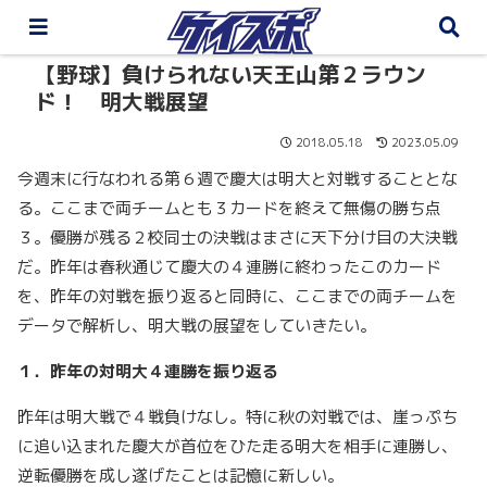
【野球】負けられない天王山第２ラウン
ド！ 明大戦展望
2018.05.18
2023.05.09
今週末に行なわれる第６週で慶大は明大と対戦することとな
る。ここまで両チームとも３カードを終えて無傷の勝ち点
３。優勝が残る２校同士の決戦はまさに天下分け目の大決戦
だ。昨年は春秋通じて慶大の４連勝に終わったこのカード
を、昨年の対戦を振り返ると同時に、ここまでの両チームを
データで解析し、明大戦の展望をしていきたい。
１．昨年の対明大４連勝を振り返る
昨年は明大戦で４戦負けなし。特に秋の対戦では、崖っぷち
に追い込まれた慶大が首位をひた走る明大を相手に連勝し、
逆転優勝を成し遂げたことは記憶に新しい。