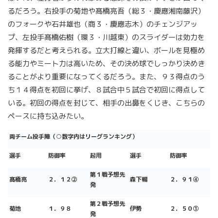
るだろう。右投手の菊地や髙橋亮吾（総３・慶應湘南藤沢）
のフォークや石井雄也（商３・慶應志木）のチェンジアッ
プ、左投手髙橋佑樹（環３・川越東）のスライダーは効力を
発揮するだと考えられる。立大打線と違い、ボールを見極め
る能力やミート力は高いため、その決め球でしっかり決めき
ることがより重要になってくるだろう。また、９３得点のう
ち１４得点を初回に挙げ、８試合中５試合で初回に得点して
いる。初回の得点を封じて、相手の出鼻をくじき、こちらの
ペースに持ち込みたい。
両チーム投手陣（○数字内はリーグランキング）
選手
防御率
起用
選手
防御率
第１戦予想先
髙橋亮
２．１２②
森下暢
２．９１④
発
第２戦予想先
菊地
１．９８
伊勢
２．５０③
発