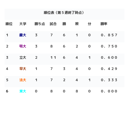
順位表（第
５
週終了時点）
順位
大学
勝ち点
試合
勝
敗
分
勝率
１
慶大
３
７
６
１
０
０．８５７
２
明大
３
８
６
２
０
０．７５０
３
立大
２
１１
６
４
１
０．６００
４
早大
１
７
３
４
０
０．４２９
５
法大
１
７
２
４
１
０．３３３
６
東大
０
８
０
８
０
０．０００