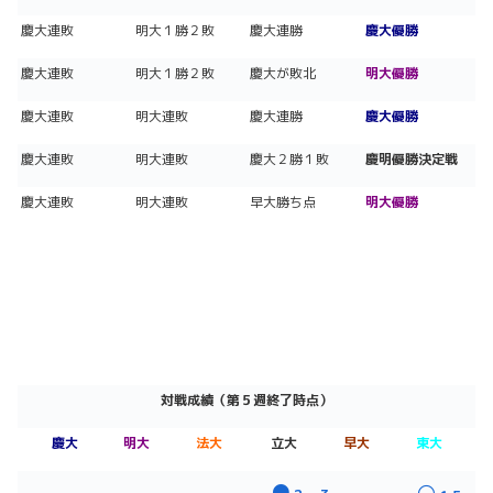
慶大連敗
明大１勝２敗
慶大連勝
慶大優勝
慶大連敗
明大１勝２敗
慶大が敗北
明大優勝
慶大連敗
明大連敗
慶大連勝
慶大優勝
慶大連敗
明大連敗
慶大２勝１敗
慶明優勝決定戦
慶大連敗
明大連敗
早大勝ち点
明大優勝
対戦成績（第５週終了時点）
慶大
明大
法大
立大
早大
東大
●