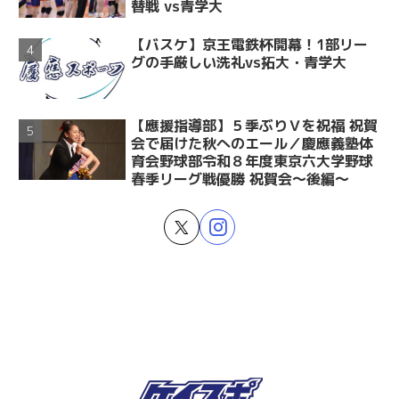
替戦 vs青学大
【バスケ】京王電鉄杯開幕！1部リー
グの手厳しい洗礼vs拓大・青学大
【應援指導部】５季ぶりＶを祝福 祝賀
会で届けた秋へのエール／慶應義塾体
育会野球部令和８年度東京六大学野球
春季リーグ戦優勝 祝賀会～後編～