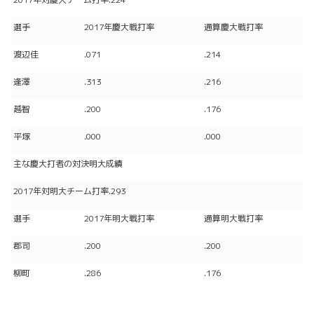
選手
2017年慶大戦打率
通算慶大戦打率
渡辺佳
.071
.214
逢澤
.313
.216
越智
.200
.176
平塚
.000
.000
主な慶大打者の対決明大成績
2017年対明大チーム打率.293
選手
2017年明大戦打率
通算明大戦打率
郡司
.200
.200
柳町
.286
.176