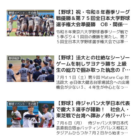
勝を成し遂げた慶大。その快挙を祝う祝
賀会が開催され、ＯＢや関係者ら多くの
人が集まり、選手たちの健闘をたたえ
【野球】祝・令和８年春季リーグ
野球イベント・その他
た。前編では、堀井監督の挨...
戦優勝＆第７５回全日本大学野球
選手権大会準優勝 OB・関係者
からのお祝いメッセージ
令和８年東京六大学野球春季リーグ戦で
５季ぶり４１回目の優勝を果たし、第７
５回全日本大学野球選手権大会では準優
勝を成し遂げた慶大。優勝号外発行にあ
たり、慶應義塾体育会野球部OBや関係者
の皆様から、現役選手たちへ温かい祝福
【野球】法大との壮絶なシーソー
野球戦評
のメッセージをお寄せい...
ゲームを制しサヨナラ勝ち 上級
生の総力で掴み取った執念の『一
勝』／第９回MatureCup・法大
７月１１日（土）第９回 Mature Cup 対
戦
法政大 ＠日体大健志台球場試合への出場
機会が少ない３、４年生が中心となって
戦うMature Cup。本大会に出場する慶大
は、法大との一戦に臨んだ。試合は法大
に２度追い付く粘りを見せると、１点ビ...
【野球】侍ジャパン大学日本代表
野球イベント・その他
で慶大３選手が躍動！ 社会人・
東芝戦で台湾へ弾み／侍ジャパン
大学日本代表直前合宿５日目
７月６日（月） 侍ジャパン大学日本代
表直前合宿＠バッティングパレス相石ス
タジアムひらつか７月２日から始まった
侍ジャパン大学代表の直前合宿。慶大か