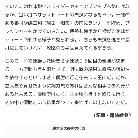
ている。切れ味鋭いスライダーやチェンジアップも気にはな
るが、狙い打つならストレートの失投になるだろう。一発の
ある郡司や嶋田翔（環２・樹徳）の前にランナーを貯め、プ
レッシャーをかけていきたい。伊勢も横手から投げる速球が
シュート回転する様子が見られる。こちらも失投を逃さず長
打にしていければ、攻略のカギは見えてくるだろう。
このカードで連勝した瞬間２季連続３６回目の優勝が決ま
る。一方で勝ち点を落とせば、明法戦の結果に優勝の可能性
が依存するというまさに優勝の行方を占う天王山だ。だが、
立大戦で見せたように総力戦であればどんな相手であれ分が
あると言える。優勝ではなく、まず勝ち点４を取りに行く、
その中で優勝という結果がついて来ればこの上ないことだ。
（記事・尾崎崚登）
慶大明大優勝の行方