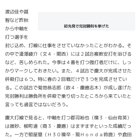
渡辺佳や越
智など昨秋
初先発で完封勝利を挙げた
から中軸を
打つ選手を
封じ込め、打線に仕事をさせていなかったことがわかる。そ
の中で逢澤崚介（文４・関西）には２試合複数安打を浴びる
など、苦しめられた。今季は４番を打つ強打者だけに、しっ
かりマークしておきたい。また、４試合で慶大が完成させた
併殺打は６つ。特に春の２回戦だけで３つを完成させてい
る。この試合で菊地恭志郎（政４・慶應志木）が成し遂げた
完封勝利は勝負所を併殺で乗り切ったところから来ていたと
言っても過言ではないだろう。
慶大打線で見ると、中軸を打つ郡司裕也（環３・仙台育英）
は微妙、柳町達（商３・慶應）はまずまずといった成績だっ
た。一方で照屋塁（Ｈ３０環卒・現Ｈｏｎｄａ鈴鹿）や倉田