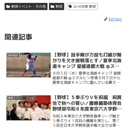
野球イベント・その他
野球
2018年度 野球
keispo
関連記事
【野球】投手陣が力投も打線が繋
野球戦評
がりを欠き接戦落とす／夏季北海
道キャンプ 星槎道都大戦 @スタ
ルヒン球場
８月５日（水）夏季北海道キャンプ 星槎
道都大戦 @スタルヒン球場８月３日から
夏季北海道キャンプに臨んでいる慶大。
この日はキャンプ初試合で星槎道都大戦
との一戦。２回と４回に先発・沖村要
（商４・慶應）が相手打線に得点を許
【野球】５季ぶりＶを祝福 祝賀
野球イベント・その他
し、２点を追う展開に。そ...
会で秋への誓い／慶應義塾体育会
野球部令和８年度東京六大学野球
春季リーグ戦優勝 祝賀会～前編
令和８年東京六大学野球春季リーグ戦で
～
５季ぶり４１回目の優勝を果たし、第７
５回全日本大学野球選手権大会では準優