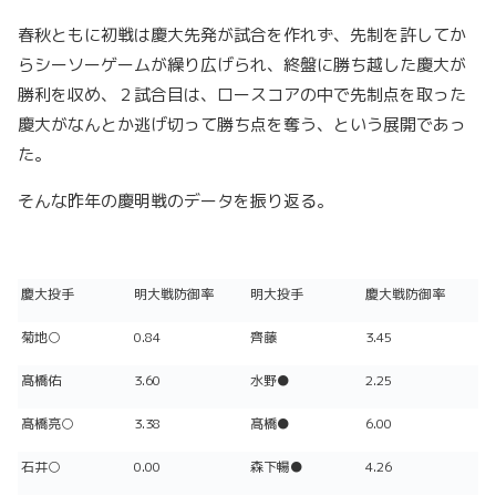
春秋ともに初戦は慶大先発が試合を作れず、先制を許してか
らシーソーゲームが繰り広げられ、終盤に勝ち越した慶大が
勝利を収め、２試合目は、ロースコアの中で先制点を取った
慶大がなんとか逃げ切って勝ち点を奪う、という展開であっ
た。
そんな昨年の慶明戦のデータを振り返る。
慶大投手
明大戦防御率
明大投手
慶大戦防御率
菊地○
0.84
齊藤
3.45
髙橋佑
3.60
水野●
2.25
髙橋亮○
3.38
髙橋●
6.00
石井○
0.00
森下暢●
4.26