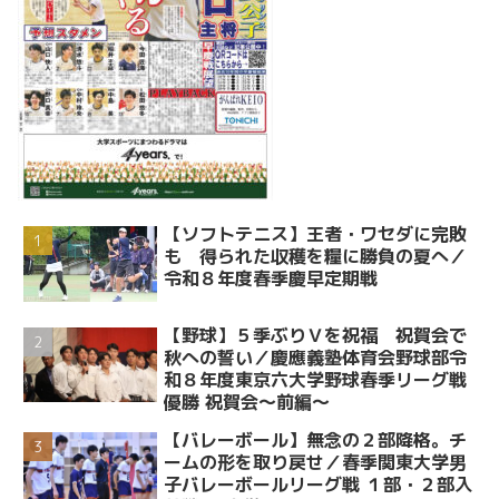
【ソフトテニス】王者・ワセダに完敗
も 得られた収穫を糧に勝負の夏へ／
令和８年度春季慶早定期戦
【野球】５季ぶりＶを祝福 祝賀会で
秋への誓い／慶應義塾体育会野球部令
和８年度東京六大学野球春季リーグ戦
優勝 祝賀会～前編～
【バレーボール】無念の２部降格。チ
ームの形を取り戻せ／春季関東大学男
子バレーボールリーグ戦 １部・２部入