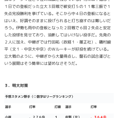
１日での登板だった立大３回戦で被安打５の１１奪三振で１
失点完投勝利を挙げている。そこから中４日の登板になると
はいえ、好調そのままに投げられると打ち崩すのは難しいだ
ろう。伊勢も雨中の登板となった２回戦で６回２失点と安定
した投球を見せており、油断してはいけない投手だ。先発の
２人に加え、中継ぎでは竹田祐（政経１・履正社）、磯村峻
平（文１・中京大中京）のＷルーキーが好投を続けている。
立大戦のように、中継ぎから大量得点し、盤石の試合運びと
いう展開はそう簡単には望めなさそうだ。
３．明大対策
予想スタメン野手（○数字はリーグランキング）
選手
打率
打順
選手
打率
小原
．２７６⑲
１
佐野（左）
．３６４⑧