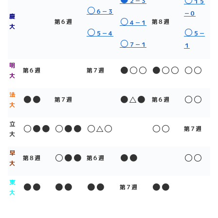
○
２－３
１５
○
６－３
－０
慶
○
第６週
第８週
４－１
大
○
○
５－４
５－
○
７－１
１
明
●○○
●○○
○○
第６週
第７週
大
法
●●
●
●
○○
△
第７週
第６週
大
立
○●●
○●●
○
○
○○
△
第７週
大
早
○●●
●●
○○
第８週
第６週
大
東
●●
●●
●●
●●
第７週
大