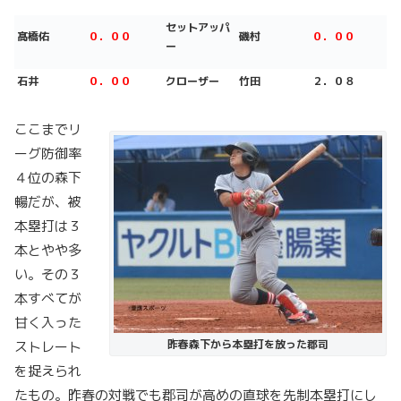
セットアッパ
髙橋佑
０．００
磯村
０．００
ー
石井
０．００
クローザー
竹田
２．０８
ここまでリ
ーグ防御率
４位の森下
暢だが、被
本塁打は３
本とやや多
い。その３
本すべてが
甘く入った
昨春森下から本塁打を放った郡司
ストレート
を捉えられ
たもの。昨春の対戦でも郡司が高めの直球を先制本塁打にし