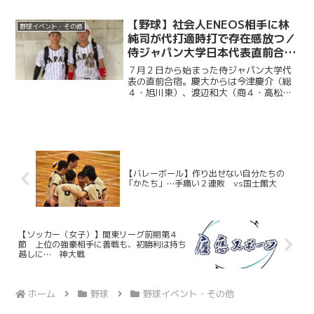
らは今津慶介（総４・旭川東）、渡辺和
大（商４・高松商業）、林純司（環３・
【野球】社会人ENEOS相手に林
野球イベント・その他
報徳学園）の３選手が選出...
純司が代打適時打で存在感放つ／
侍ジャパン大学日本代表直前合宿
３日目
７月２日から始まった侍ジャパン大学代
表の直前合宿。慶大からは今津慶介（総
４・旭川東）、渡辺和大（商４・高松商
業）、林純司（環３・報徳学園）の３選
手が選出されている。３日目の７月４日
は、社会人強豪チーム・ENEOSとの練習
試合が行われた。渡辺...
【バレーボール】作り出せない自分たちの
「かたち」…手痛い２連敗 vs国士館大
【ソッカー（女子）】関東リーグ前期第４
節 上位の強豪相手に善戦も、初勝利は持ち
越しに… 神大戦
ホーム
野球
野球イベント・その他