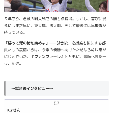
３年ぶり、念願の明大戦での勝ち点獲得。しかし、喜びに浸
るにはまだ早い。東大戦、法大戦、そして最後には早慶戦が
待っている。
「勝って兜の緒を締めよ」
——試合後、応援席を後にする部
員たちの表情からは、今季の優勝へ向けたただならぬ決意が
にじんでいた。
『ファンファーレ』
とともに、悲願へまた一
歩、前進。
〜試合後インタビュー〜
K.Y
さん