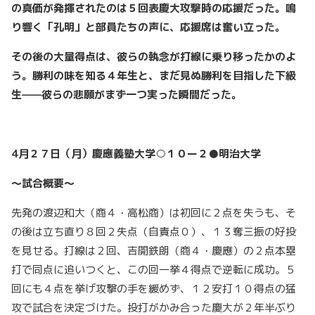
の真価が発揮されたのは５回表慶大攻撃時の応援だった。鳴
り響く「孔明」と部員たちの声に、応援席は奮い立った。
その後の大量得点は、彼らの執念が打線に乗り移ったかのよ
う。勝利の味を知る４年生と、まだ見ぬ勝利を目指した下級
生——彼らの悲願がまず一つ実った瞬間だった。
4月２７日（月）慶應義塾大学○１０ー２●明治大学
～試合概要～
先発の渡辺和大（商４・高松商）は初回に２点を失うも、そ
の後は立ち直り８回２失点（自責点０）、１３奪三振の好投
を見せる。打線は２回、吉開鉄朗（商４・慶應）の２点本塁
打で同点に追いつくと、この回一挙４得点で逆転に成功。５
回にも４点を挙げ攻撃の手を緩めず、１２安打１０得点の猛
攻で試合を決定づけた。投打がかみ合った慶大が２年半ぶり