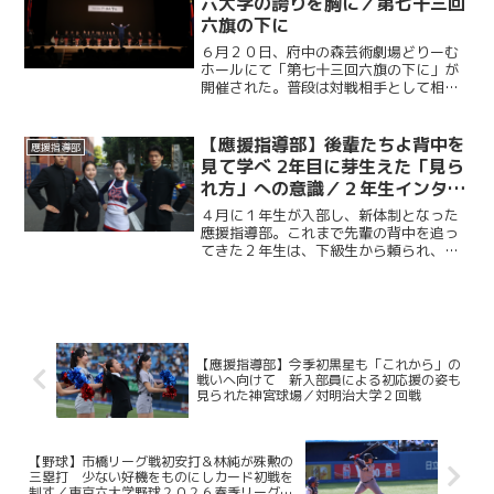
六大学の誇りを胸に／第七十三回
六旗の下に
６月２０日、府中の森芸術劇場どりーむ
ホールにて「第七十三回六旗の下に」が
開催された。普段は対戦相手として相対
する東京六大学各校の応援団・応援部・
應援指導部が一堂に会し、各校がステー
ジを披露する年に一度の行事である。東
【應援指導部】後輩たちよ背中を
應援指導部
京六大学が築き上げてきた...
見て学べ 2年目に芽生えた「見ら
れ方」への意識／２年生インタビ
ュー
４月に１年生が入部し、新体制となった
應援指導部。これまで先輩の背中を追っ
てきた２年生は、下級生から頼られ、
日々の姿勢を見られる立場となった。後
輩ができたことで、部活動への向き合い
方や練習に臨む姿勢、さらには應援指導
部の一員としての責任感には...
【應援指導部】今季初黒星も「これから」の
戦いへ向けて 新入部員による初応援の姿も
見られた神宮球場／対明治大学２回戦
【野球】市橋リーグ戦初安打＆林純が殊勲の
三塁打 少ない好機をものにしカード初戦を
制す／東京六大学野球２０２６春季リーグ