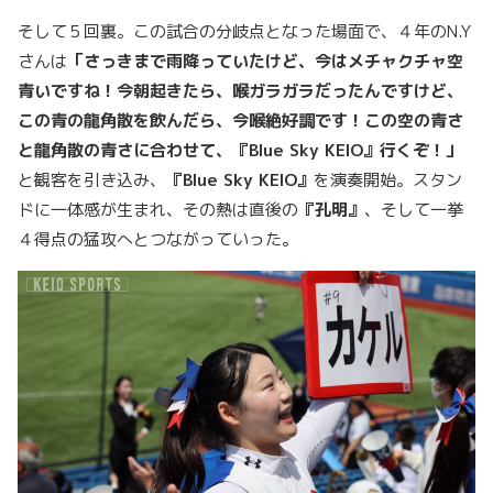
そして５回裏。この試合の分岐点となった場面で、４年のN.Y
さんは
「さっきまで雨降っていたけど、今はメチャクチャ空
青いですね！今朝起きたら、喉ガラガラだったんですけど、
この青の龍角散を飲んだら、今喉絶好調です！この空の青さ
と龍角散の青さに合わせて、『Blue Sky KEIO』行くぞ！」
と観客を引き込み、
『Blue Sky KEIO』
を演奏開始。スタン
ドに一体感が生まれ、その熱は直後の
『孔明』
、そして一挙
４得点の猛攻へとつながっていった。