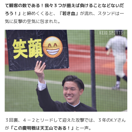
て観客の数である！我々３つが揃えば負けることなどないだ
ろう！」
と締めくくると、『
若き血
』が流れ、スタンドは一
気に反撃の空気に包まれた。
３回裏、４－２とリードして迎えた攻撃では、３年のK.Yさん
が
「この慶明戦は天王山である！」
と一声。