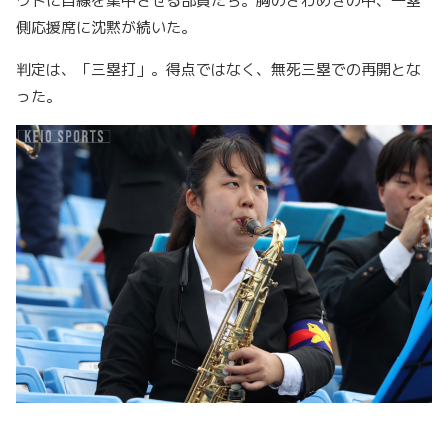
ウトに目線を集中させる部員たち。胸のざわめきの中、一塁
側応援席に沈黙が続いた。
判定は、「三塁打」。得点ではなく、無死三塁での再開とな
った。