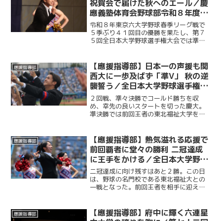
祝賀会で届けた秋へのエール／慶
應義塾体育会野球部令和８年度東
京六大学野球春季リーグ戦優勝
令和８年東京六大学野球春季リーグ戦で
祝賀会～後編～
５季ぶり４１回目の優勝を果たし、第７
５回全日本大学野球選手権大会では準優
勝を成し遂げた慶大。その快挙を祝う祝
賀会が開催され、ＯＢや関係者ら多くの
人が集まり、選手たちの健闘をたたえ
【應援指導部】日本一の声援も関
應援指導部
た。後編では應援指導部が野...
西大に一歩及ばず「準V」 秋の逆
襲誓う／全日本大学野球選手権大
会決勝 対関西大学戦
２回戦、準々決勝でコールド勝ちを収
め、幸先の良いスタートを切った慶大。
準決勝では前回王者の東北福祉大学を制
し、決勝へと駒を進めた。５年ぶりの日
本一の座をかけ、関西大学との試合に臨
むこの日、応援席には多くの観客が集ま
【應援指導部】熱気溢れる応援で
應援指導部
り、熱い声援を送った。
前回覇者に堂々の勝利 二冠達成
に王手をかける／全日本大学野球
選手権準決勝 対東北福祉大学戦
二冠達成に向け残すはあと２勝。この日
は、野球の名門校である東北福祉大との
一戦となった。前回王者を相手に迎えた
この一戦は、勝利を後押ししようと多く
の塾生・塾員が神宮に駆けつけた。最後
の最後まで勝敗の行方がわからない展開
【應援指導部】府中に輝く六連星
應援指導部
に、スタンドからは途切れ...