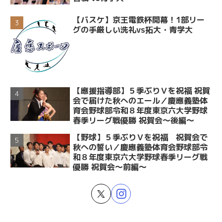
【バスケ】京王電鉄杯開幕！1部リー
グの手厳しい洗礼vs拓大・青学大
【應援指導部】５季ぶりＶを祝福 祝賀
会で届けた秋へのエール／慶應義塾体
育会野球部令和８年度東京六大学野球
春季リーグ戦優勝 祝賀会～後編～
【野球】５季ぶりＶを祝福 祝賀会で
秋への誓い／慶應義塾体育会野球部令
和８年度東京六大学野球春季リーグ戦
優勝 祝賀会～前編～