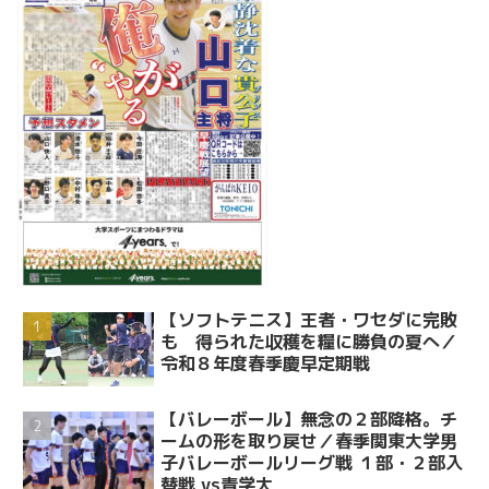
【ソフトテニス】王者・ワセダに完敗
も 得られた収穫を糧に勝負の夏へ／
令和８年度春季慶早定期戦
【バレーボール】無念の２部降格。チ
ームの形を取り戻せ／春季関東大学男
子バレーボールリーグ戦 １部・２部入
替戦 vs青学大