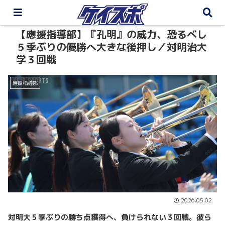
【應援指導部】『孔明』の威力、恐るべし
５季ぶりの優勝へ大きな後押し／対明治大
学３回戦
應援指導部
2026.05.02
対明大５季ぶりの勝ち点獲得へ、負けられない３回戦。彼ら