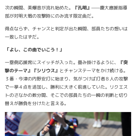
次の瞬間、美爆音が流れ始めた。
『孔明』
——慶大應援指導
部が対明大戦の攻撃時にのみ流す限定曲だ。
得点ならず、チャンスと判定が出た瞬間、部員たちの想いは
一致したはずだ。
「よし、この曲でいこう！」
一塁側応援席にスイッチが入った。畳み掛けるように、
『突
撃のテーマ』『シリウス』
とチャンステーマをかけ続ける。
３番・今津の内野安打に始まり、気がつけば打者８人の攻撃
で一挙４点を追加し、勝利に大きく前進していた。リクエス
トのさなかの数分間、そこでの部員たちの一瞬の判断と切り
替えが勝負を分けたと言える。