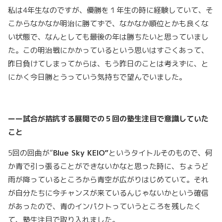
私は4年生なのですが、優勝を１年生の時に経験していて、そ
こからなかなか明治に勝てずで、なかなか順位とかも良くな
い状態で、なんとしても最後の年は勝ちたいと思っていまし
た。この明治戦にかかっているという思いはすごくあって、
昨日負けてしまってからは、もう昨日のことは考えずに、と
にかく今日勝とうっていう気持ちで望んでいました。
ーー試合が拮抗する展開での５回の塾生注目で意識していた
こと
5回の回曲が”
Blue Sky KEIO”
というタイトルそのもので、何
か青で引っ張ることができないかなと思った時に、ちょうど
雨が降っているところから青空が広がりはじめていて。それ
が自分たちに今チャンスが来ているんじゃないかという確信
があったので、青のインパクトっていうところを残したく
て、塾生注目で取り入れました。