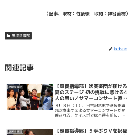
（記事、取材：竹腰環 取材：神谷直樹）
應援指導部
keispo
関連記事
【應援指導部】吹奏楽団が届ける
應援指導部
夏のステージ 初の挑戦に懸ける4
人の思い／サマーコンサート直前
インタビュー
８月８日（土）、日吉記念館で應援指導
部吹奏楽団によるサマーコンサートが開
催される。ケイスポでは本番を前に、ス
テージ企画責任者、指揮、ドラムメジャ
ー、ガードチーフを務める４人にインタ
ビュー。それぞれの役割や公演の見どこ
【應援指導部】５季ぶりＶを祝福
應援指導部
ろ、サマーコンサートに懸...