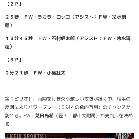
【２Ｐ】
２３秒 ＦＷ・ラカラ・ロッコ（アシスト：ＦＷ・冷水璃
穏）
１３分４５秒 ＦＷ・石村虎太郎（アシスト：ＦＷ・冷水璃
穏）
【３Ｐ】
２分２１秒 ＦＷ・小島壯太
第１ピリオド、両陣を行き交う激しい攻防が続く中、相手の
反則によりパワープレ―（５対４の数的有利）のチャンスが
訪れる。FW・
芝田光希
（経３・都市大附属）が先制点を決め
る。