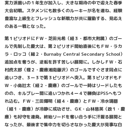
実力派揃いの１年生が加入し、大きな期待の中で迎えた春季
大会初戦。スタメンにも数多くのルーキーが名を連ね、経験
豊富な上級生とフレッシュな新戦力が共に躍動する、見応え
のある一戦となった。
第１ピリオドにＦW・芝田光希（経３・都市大附属）のゴー
ルで先制した慶大は、第２ピリオド開始直後にもＦW・ラカ
ラ・ロッコ（総２・Burnaby Central Secondary School）
追加点を奪うが、逆転を許す苦しい展開に。しかしＦW・石
村虎太郎（理２・慶應湘南藤沢）のゴールですぐさま同点に
追いつき、３ー３で第３ピリオドへ突入。第３ピリオドもＦ
W・小島壯太（経２・慶應）のゴールで一時はリードしたも
のの、キルプレー間に追いつかれ４ー４で勝負はPSSへもつ
れ込む。ＦW・三田輝明（経４・慶應）とＦW・冷水璃穏
（経１・慶應）が冷静に成功させ、ＧK・山林慈英（政１・慶
應）も好守を連発。終始リードを奪い合う手に汗握る展開と
なったが、最後まで集中力を切らさなかった慶大が見事な白