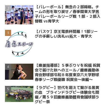
【バレーボール】無念の２部降格。チ
ームの形を取り戻せ／春季関東大学男
子バレーボールリーグ戦 １部・２部入
替戦 vs青学大
【バスケ】京王電鉄杯開幕！1部リー
グの手厳しい洗礼vs拓大・青学大
【應援指導部】５季ぶりＶを祝福 祝賀
会で届けた秋へのエール／慶應義塾体
育会野球部令和８年度東京六大学野球
春季リーグ戦優勝 祝賀会～後編～
【ラグビー】世代を超えて繋がる黒黄
の血 ブラインドラグビー体験会も開
催／第５９回慶應義塾體育會蹴球部ラ
グビー祭