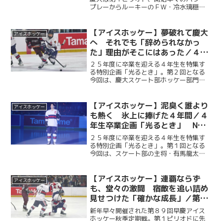
プレーからルーキーのＦＷ・冷水璃穏
（経１・慶應）のロングシュートで先制
すると、ＦＷ・三田輝明（経４・慶
應）、ＦＷ・芝田光希（経３・都市大付
【アイスホッケー】夢破れて慶大
アイスホッケー
属）も続き３点のリードを奪う。...
へ それでも「辞められなかっ
た」理由がそこにはあった／４年
生卒業企画「光るとき」 No.
２５年度に卒業を迎える４年生を特集す
２・勝見斗軌
る特別企画「光るとき」。第２回となる
今回は、慶大スケート部ホッケー部門が
誇る屈強のポイントゲッター・勝見斗軌
（法４・Ontario Hockey Academy）。
「氷上の格闘技」の名を体現するような
【アイスホッケー】泥臭く誰より
アイスホッケー
彼の...
も熱く 氷上に捧げた４年間／４
年生卒業企画「光るとき」 No.
１・有馬龍太
２５年度に卒業を迎える４年生を特集す
る特別企画「光るとき」。第１回となる
今回は、スケート部の主将・有馬龍太
（経４・武修館）。１年時から試合に出
場し、DFとして守備の要でありながら、
点が欲しい時に得点を決めるチームの柱
【アイスホッケー】連覇ならず
アイスホッケー
に成長した。４年生では主...
も、堂々の激闘 宿敵を追い詰め
見せつけた「確かな成長」／第８
９回早慶アイスホッケー秋季定期
新年早々開催された第８９回早慶アイス
戦
ホッケー秋季定期戦。第１ピリオドに先