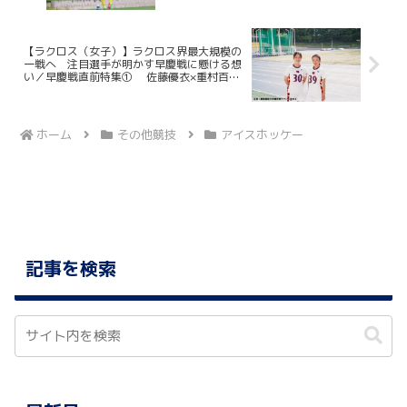
【ラクロス（女子）】ラクロス界最大規模の
一戦へ 注目選手が明かす早慶戦に懸ける想
い／早慶戦直前特集① 佐藤優衣×重村百香
（注目選手対談）
ホーム
その他競技
アイスホッケー
記事を検索