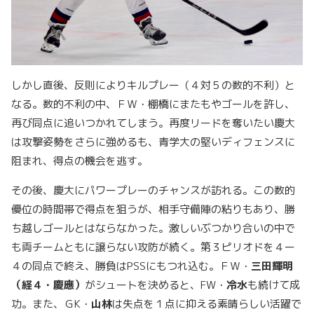
しかし直後、反則によりキルプレー（４対５の数的不利）と
なる。数的不利の中、ＦＷ・棚橋にまたもやゴールを許し、
再び同点に追いつかれてしまう。再度リードを奪いたい慶大
は攻撃姿勢をさらに強めるも、青学大の堅いディフェンスに
阻まれ、得点の機会を逃す。
その後、慶大にパワープレーのチャンスが訪れる。この数的
優位の時間帯で得点を狙うが、相手守備陣の粘りもあり、勝
ち越しゴールとはならなかった。激しいぶつかり合いの中で
も両チームともに譲らない攻防が続く。第３ピリオドを４ー
４の同点で終え、勝負はPSSにもつれ込む。ＦＷ・
三田輝明
（経４・慶應）
がシュートを決めると、FW・
冷水
も続けて成
功。また、ＧK・
山林
は失点を１点に抑える素晴らしい活躍で