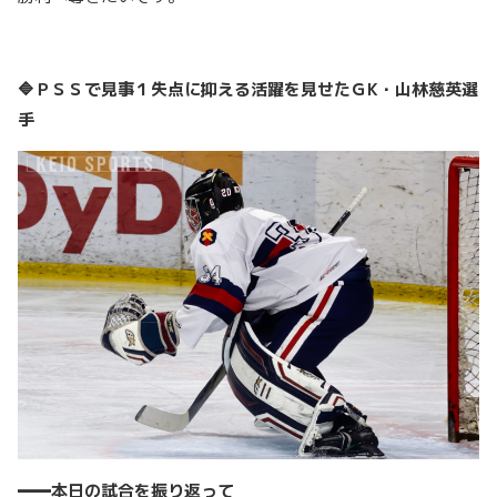
🔷ＰＳＳで見事１失点に抑える活躍を見せたＧK・山林慈英選
手
━━本日の試合を振り返って