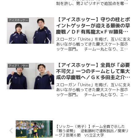
制を許し、第２ピリオドで追加点を奪わ
れるも、ＦＷ・勝見斗軌（法４・Ontario
Hockey Academy）のゴールで１点を返
し反撃の狼煙を上げる。第３ピリオドは
【アイスホッケー】守りの柱とポ
アイスホッケー
Ｆ...
イントゲッターが迎える最後の早
慶戦／ＤＦ有馬龍太×ＦＷ勝見斗
軌〜早慶戦前４年生対談④〜
スローガン「Unite」を掲げ、互いに支え
あいながら戦ってきた慶大スケート部ホ
ッケー部門。 チーム一丸となり、エイ
ワ杯２０２５年度関東大学アイスホッケ
ーリーグ戦において来春の１部Ａグルー
プの残留を決めた。「１部Ａ残留」とい
【アイスホッケー】全員が「必要
アイスホッケー
う一つの目標を達成...
不可欠」一つのチームとして集大
成の早慶戦へ／ＧＫ多田圭之介×
ＦＷ立島健大～早慶戦前４年生対
スローガン「Unite」を掲げ、互いに支え
談③～
あいながら戦ってきた慶大スケート部ホ
ッケー部門。 チーム一丸となり、エイ
ワ杯２０２５年度関東大学アイスホッケ
ーリーグ戦において来春の１部Ａグルー
プの残留を決めた。「１部Ａ残留」とい
う一つの目標を達成...
【ソッカー（男子）】チーム全員で示した
「戦う姿勢」 逆転勝利で連敗脱出／関東リ
ーグ２部第６節 VS立正大学