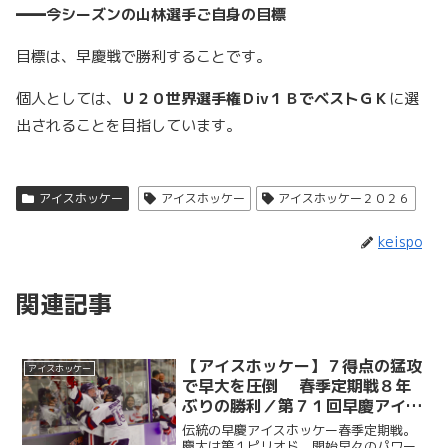
━━今シーズンの山林選手ご自身の目標
目標は、早慶戦で勝利することです。
個人としては、
Ｕ２０世界選手権Ｄiv１ＢでベストＧＫ
に選
出されることを目指しています。
アイスホッケー
アイスホッケー
アイスホッケー２０２６
keispo
関連記事
【アイスホッケー】７得点の猛攻
アイスホッケー
で早大を圧倒 春季定期戦８年
ぶりの勝利／第７１回早慶アイス
ホッケー春季定期戦
伝統の早慶アイスホッケー春季定期戦。
慶大は第１ピリオド、開始早々のパワー