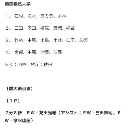
慶應義塾大学
１. 石村、冷水、ラカラ、大林
２. 三田、芝田、栖原、茨城、福谷
３. 竹林、中尾、小島、土井、仁王、久恒
４. 宮部、生原、沖野、伯野
ＧＫ：山林 控え：秋田
【慶大得点者】
【１Ｐ】
７分８秒 ＦＷ・芝田光希（アシスト：ＦＷ・三田輝明、Ｆ
Ｗ・冷水璃穏）