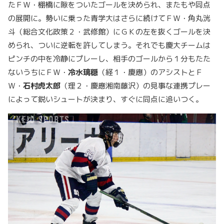
たＦＷ・棚橋に隙をついたゴールを決められ、またもや同点
の展開に。勢いに乗った青学大はさらに続けてＦＷ・角丸洸
斗（総合文化政策２・武修館）にＧＫの左を抜くゴールを決
められ、ついに逆転を許してしまう。それでも慶大チームは
ピンチの中を冷静にプレーし、相手のゴールから１分もたた
ないうちにＦＷ・
冷水璃穏
（経１・慶應）のアシストとＦ
Ｗ・
石村虎太郎
（理２・慶應湘南藤沢）の見事な連携プレー
によって鋭いシュートが決まり、すぐに同点に追いつく。