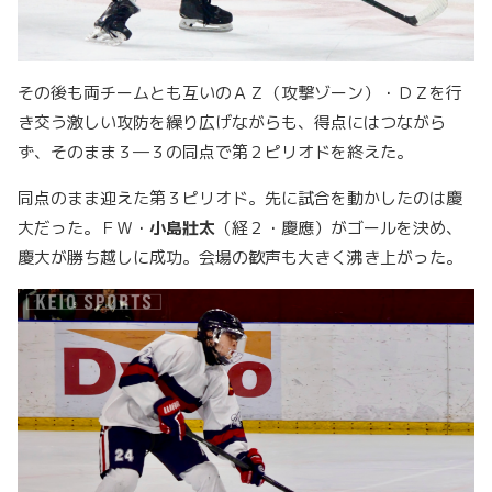
その後も両チームとも互いのＡＺ（攻撃ゾーン）・ＤＺを行
き交う激しい攻防を繰り広げながらも、得点にはつながら
ず、そのまま３―３の同点で第２ピリオドを終えた。
同点のまま迎えた第３ピリオド。先に試合を動かしたのは慶
大だった。ＦＷ・
小島壯太
（経２・慶應）がゴールを決め、
慶大が勝ち越しに成功。会場の歓声も大きく沸き上がった。