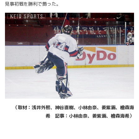
見事初戦を勝利で飾った。
（取材：浅井外熙、神谷直樹、小林由奈、姜紫涵、檜森海
希 記事：小林由奈、姜紫涵、檜森海希）