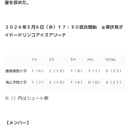
星を収めた。
２０２６年５月６日（水）１７：３０試合開始 ＠
東伏見ダ
イドードリンコアイスアリーナ
１P
２P
３P
PSS
TOTAL
慶應義塾大学
１（６）
２（１８）
１（８）
１（１）
５（３３）
青山学院大学
１（７）
２（１０）
１（４）
０（０）
４（２１）
※（）内はシュート数
【メンバー】