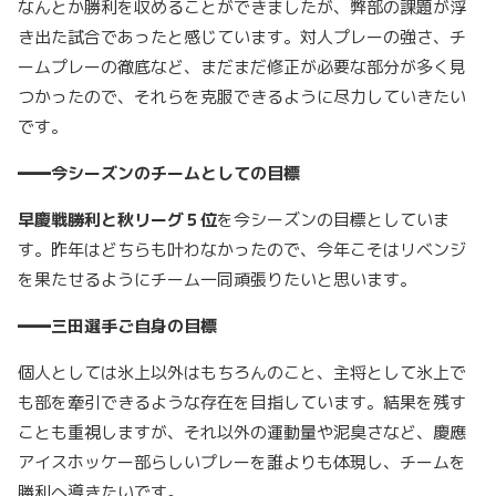
なんとか勝利を収めることができましたが、弊部の課題が浮
き出た試合であったと感じています。対人プレーの強さ、チ
ームプレーの徹底など、まだまだ修正が必要な部分が多く見
つかったので、それらを克服できるように尽力していきたい
です。
━━今シーズンのチームとしての目標
早慶戦勝利と秋リーグ５位
を今シーズンの目標としていま
す。昨年はどちらも叶わなかったので、今年こそはリベンジ
を果たせるようにチーム一同頑張りたいと思います。
━━三田選手ご自身の目標
個人としては氷上以外はもちろんのこと、主将として氷上で
も部を牽引できるような存在を目指しています。結果を残す
ことも重視しますが、それ以外の運動量や泥臭さなど、慶應
アイスホッケー部らしいプレーを誰よりも体現し、チームを
勝利へ導きたいです。