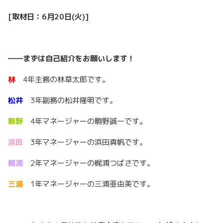
[
取材日：6
月20
日(
火)]
――
まずは自己紹介をお願いします！
林
4年主務の林草太郎です。
松井
3年副務の松井隆明です。
駒野
4年マネージャーの駒野誠一です。
浜田
3年マネージャーの浜田真帆です。
梶浦
2年マネージャーの梶浦つばさです。
三浦
1年マネージャーの三浦亜由美です。