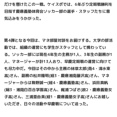
だけを懸けたこの一戦。ケイスポでは、6
年ぶり定期戦勝利を
目指す慶應義塾体育会ソッカー部の選手・スタッフたちに意
気込みをうかがった。
第4
弾となる今回は、マネ部屋対談をお届けする。大学の部活
動では、組織の運営にも学生がスタッフとして携わってい
る。ソッカー部には現在4
年生の主務が1
人、3
年生の副務が1
人、マネージャーが計13
人おり、早慶定期戦の運営に向けて
も尽力中だ。今回はその中から主務の林草太郎(
商4
・清水東
高)
さん、副務の松井隆明(
経3
・慶應湘南藤沢高)
さん、マネ
ージャーからは駒野誠一(
経4
・慶應義塾高)
さん、浜田真帆
(
総3
・湘南白百合学園高)
さん、梶浦つばさ(
政2
・慶應義塾女
子高)
さん、三浦亜由美(
経1
・慶應義塾女子高)
さんにお越し
いただき、日々の活動や早慶戦について迫った。