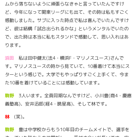
ムから落ちないように頑張らなきゃと言っていたんですけ
ど、今年になって関東リーグにも出て、その時は私もすごく
感動しました。サブに入った時点で私は喜んでいたんですけ
ど、彼は結構「試合出られるかな」というメンタルでいたの
で、出た時は本当に私もスタンドで感動して、思い入れはあ
ります。
浜田
私は田中健太(法4・横浜F・マリノスユース)さんで
す。マリノスユースの時から見ていて、10番着けて本当にス
ターという感じで。大学でもやっぱりすごく上手くて、今ま
た10番を着けていることには感動しています。
駒野
3人います。全員同期なんですけど、小川豊(商4・慶應
義塾高)、安井迅郎(経4・暁星高)、そして林です。
林
(笑)。
駒野
豊は中学校からもう10年目のチームメイトで、選手を