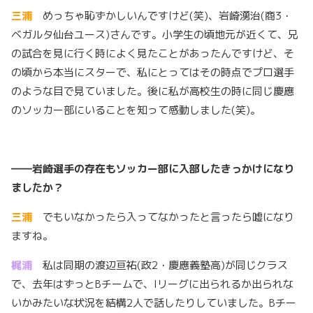
三浦
めっちゃ恥ずかしいんですけど(笑)、岩崎湧治(商3・
ベガルタ仙台ユース)さんです。小学生の頃地元が近くて、兄
の試合を見に行く時によく見たことがあったんですけど、そ
の頃から本当にスターで、私にとってはその時点でプロ選手
のような目で見ていました。後に私が高校生の時に同じ慶應
のソッカー部にいることを知って感動しました(笑)。
――
岩崎選手の存在もソッカー部に入部したきっかけになり
ましたか？
三浦
でもいなかったら入ってなかったと言ったら嘘になり
ますね。
梶浦
私は同期の渡辺亘祐(政2・慶應義塾高)が同じクラス
で、去年はずっとBチームで、Iリーグに出られるか出られな
いかみたいな状況を結構2人で話したりしていました。Bチー