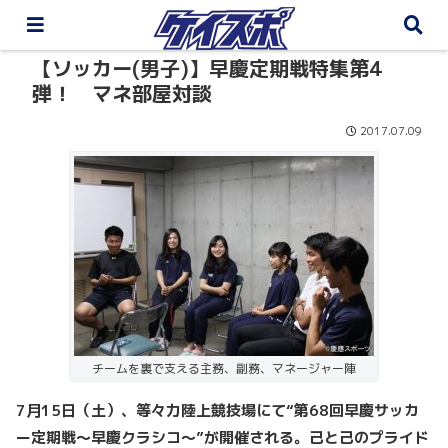
【ソッカー(男子)】早慶定期戦特集第4
弾！ マネ部屋対談
2017.07.09
チームを裏で支える主務、副務、マネージャー陣
7
月15
日（土）、等々力陸上競技場にて“
第68
回早慶サッカ
ー定期戦～早慶クラシコ～”
が開催される。己と己のプライド