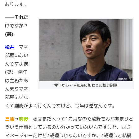
あります。
――
それだ
けですか？
(
笑
)
松井
マネ
部屋いない
んですよ僕
(笑)。例年
は主務があ
今年からマネ部屋に加わった松井副務
んまりマネ
部屋にいな
くて副務がよく行くんですけど、今年は逆なんです。
三浦
→
駒野
私はまだ入って1カ月なので駒野さんがあまりど
ういう仕事をしているのか分かっていないんですけど、同じ
マネージャーだけど3歳違うじゃないですか。3歳違うと結構