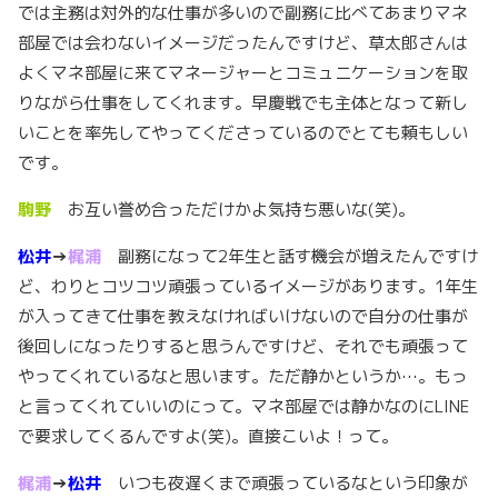
では主務は対外的な仕事が多いので副務に比べてあまりマネ
部屋では会わないイメージだったんですけど、草太郎さんは
よくマネ部屋に来てマネージャーとコミュニケーションを取
りながら仕事をしてくれます。早慶戦でも主体となって新し
いことを率先してやってくださっているのでとても頼もしい
です。
駒野
お互い誉め合っただけかよ気持ち悪いな(笑)。
松井
→
梶浦
副務になって2年生と話す機会が増えたんですけ
ど、わりとコツコツ頑張っているイメージがあります。1年生
が入ってきて仕事を教えなければいけないので自分の仕事が
後回しになったりすると思うんですけど、それでも頑張って
やってくれているなと思います。ただ静かというか…。もっ
と言ってくれていいのにって。マネ部屋では静かなのにLINE
で要求してくるんですよ(笑)。直接こいよ！って。
梶浦
→
松井
いつも夜遅くまで頑張っているなという印象が