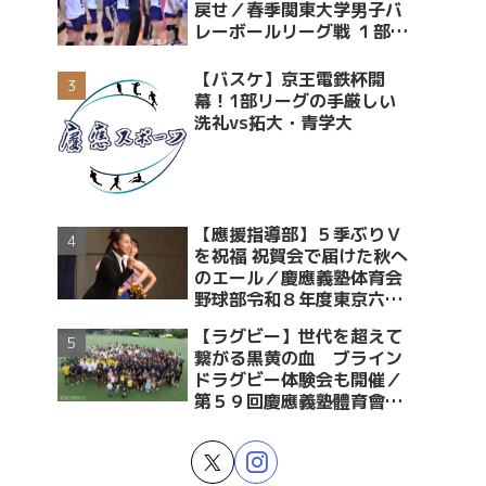
戻せ／春季関東大学男子バ
レーボールリーグ戦 １部・
２部入替戦 vs青学大
【バスケ】京王電鉄杯開
幕！1部リーグの手厳しい
洗礼vs拓大・青学大
【應援指導部】５季ぶりＶ
を祝福 祝賀会で届けた秋へ
のエール／慶應義塾体育会
野球部令和８年度東京六大
学野球春季リーグ戦優勝 祝
【ラグビー】世代を超えて
賀会～後編～
繋がる黒黄の血 ブライン
ドラグビー体験会も開催／
第５９回慶應義塾體育會蹴
球部ラグビー祭