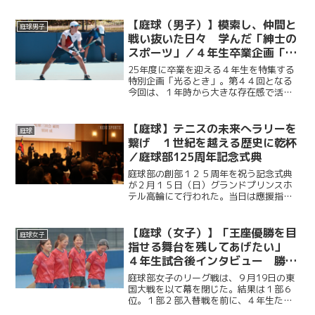
度と、ゴールデンウイークとは思えぬ暑
さに加え最大１０メートルの強風が吹い
【庭球（男子）】模索し、仲間と
庭球男子
たこの日、内藤悠香（総政...
戦い抜いた日々 学んだ「紳士の
スポーツ」／４年生卒業企画「光
るとき」 No.44・菅谷優作
25年度に卒業を迎える４年生を特集する
特別企画「光るとき」。第４４回となる
今回は、１年時から大きな存在感で活躍
し続けた菅谷優作（法４・慶應）。その
活躍の裏にある葛藤と努力。引退した今
だからこそ語れるその思いに迫る。
【庭球】テニスの未来へラリーを
庭球
繋げ １世紀を越える歴史に乾杯
／庭球部125周年記念式典
庭球部の創部１２５周年を祝う記念式典
が２月１５日（日）グランドプリンスホ
テル高輪にて行われた。当日は應援指導
部をはじめ、庭球部OBの伊藤公平塾長な
ど多くのOB、OGや慶大関係者が集ま
り、慶大庭球部の映えある実績と輝かし
【庭球（女子）】「王座優勝を目
庭球女子
い未来を象徴するような...
指せる舞台を残してあげたい」
４年生試合後インタビュー 勝利
掴めず１部６位で入替戦へ／関東
庭球部女子のリーグ戦は、９月19日の東
大学テニスリーグ1部vs東国大
国大戦を以て幕を閉じた。結果は１部６
位。１部２部入替戦を前に、４年生たち
は何を思うのか。リーグ戦を戦い終え、