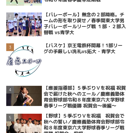
【バレーボール】無念の２部降格。チ
ームの形を取り戻せ／春季関東大学男
子バレーボールリーグ戦 １部・２部入
替戦 vs青学大
【バスケ】京王電鉄杯開幕！1部リー
グの手厳しい洗礼vs拓大・青学大
【應援指導部】５季ぶりＶを祝福 祝賀
会で届けた秋へのエール／慶應義塾体
育会野球部令和８年度東京六大学野球
春季リーグ戦優勝 祝賀会～後編～
【野球】５季ぶりＶを祝福 祝賀会で
秋への誓い／慶應義塾体育会野球部令
和８年度東京六大学野球春季リーグ戦