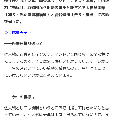
現在行われている、関東学リーグトーナメント本戦。この取
材に先駆け、庭球部から期待の選手と評される大橋麗美華
（総３・光明学園相模原）と菅谷優作（法３・慶應）にお話
を伺った。
♢大橋麗美華♢
――昨季を振り返って
個人戦だと春関とインカレ、インドアと同じ相手に全部負け
てしまったので、そこは少し悔しいと思っています。しかし
一年生の時と比べていい成績を残せたので、今年はそこ以上
にいけたらいいのかなと考えています。
――今年の目標は
個人戦としては優勝というところで目指して行きたいなと思
っています。団体戦は去年は王座に出られていないので、ま