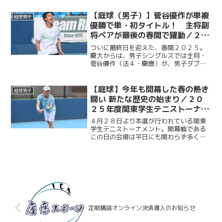
入替戦を控える彼女たちの想いに迫る。
今回は女子部４年生である、主将・大橋
【庭球（男子）】菅谷優作が単複
庭球男子
麗美華選手（総４・光明...
優勝で単・初タイトル！ 主将副
将ペアが最後の春関で躍動／２０
２５年関東学生テニストーナメン
ついに最終日を迎えた、春関２０２５。
ト大会（春関）
慶大からは、男子シングルスでは主将・
菅谷優作（法４・慶應）が、男子ダブル
スは菅谷優作（主将）・有本響（副将／
総４・慶應）ペアが決勝に駒を進めた。
シングルス決勝は、菅谷の１セットダウ
【庭球】今年も開幕した春の熱き
庭球男子
ンからスタート。それでも...
闘い 新たな歴史の始まり／２０
２５年度関東学生テニストーナメ
ント
４月２８日より本選が行われている関東
学生テニストーナメント。開幕戦である
この日の会場は平日にも関わらず多くの
選手や観客であふれかえっていた。朝か
ら空は厚い雨雲に覆われ若干の涼しさを
感じさせるも、そんな天気とは対照的に
熱気と歓喜にあふれる有明...
定期購読オンライン決済導入のお知らせ