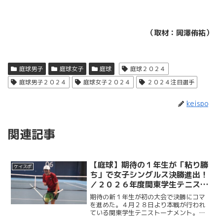
（取材：岡澤侑祐）
庭球男子
庭球女子
庭球
庭球２０２４
庭球男子２０２４
庭球女子２０２４
２０２４注目選手
keispo
関連記事
【庭球】期待の１年生が「粘り勝
ケイスポ
ち」で女子シングルス決勝進出！
／２０２６年度関東学生テニスト
ーナメント
期待の新１年生が初の大会で決勝にコマ
を進めた。４月２８日より本戦が行われ
ている関東学生テニストーナメント。大
会８日目となる５月４日、最高気温２６