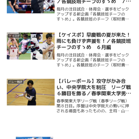
／各競技班チーフのすゝめ ７月
編
毎月の注目試合・体育会・選手をピック
アップする新企画「各競技班チーフの
すゝめ」。各競技班のチーフ（取材責任
者）が《①６月終了時点でのチーム状況
②個人的に注目の試合③個人的に注目の
選手④その他アピールしたいこと》をそ
【ケイスポ】早慶戦の夏が来た！
ケイスポ
れぞれ書き記した。あなたに...
雨にも負けず声援を！／各競技班
チーフのすゝめ ６月編
毎月の注目試合・体育会・選手をピック
アップする新企画「各競技班チーフの
すゝめ」。各競技班のチーフ（取材責任
者）が《①４月終了時点でのチーム状況
②個人的に注目の試合③個人的に注目の
選手④その他アピールしたいこと》をそ
【バレーボール】攻守がかみ合
バレー戦評
れぞれ書き記した。さまざま...
い、中央学院大を制圧 リーグ戦
６勝目を飾る／春季関東大学男子
バレーボールリーグ戦第８日目vs
春季関東大学リーグ戦（春季リーグ戦）
中央学院大
第８日目。序盤は中央学院大の勢いに押
される場面もあったものの、主将・山口
快人（経４・慶應）を中心に徐々に流れ
をつかむ。Ｓ・松田悠冬（商２・慶應）
の連続サービスエースで一気に主導権を
握り、第１セットを先取し...