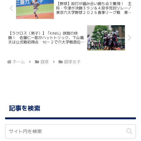
【野球】投打が噛み合い勝ち点３獲得！ 主
将・今津が決勝３ラン＆４投手完封リレー／
東京六大学野球２０２６春季リーグ戦 東大
２回戦 ＠明治神宮野球場
【ラクロス（男子）】「KING」体現の快
勝！ 佐藤仁一郎がハットトリック、下山颯
太は公式戦初得点 10－２で六大学戦首位締
め／六大学戦第５戦vs立教大
ホーム
庭球
庭球女子
記事を検索