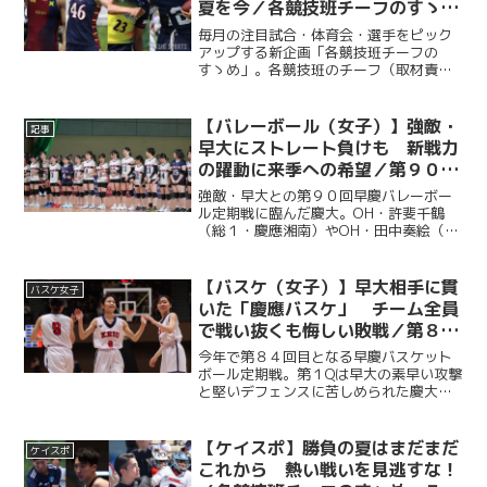
夏を今／各競技班チーフのすゝ
め ８月編
毎月の注目試合・体育会・選手をピック
アップする新企画「各競技班チーフの
すゝめ」。各競技班のチーフ（取材責任
者）が《①６月終了時点でのチーム状況
②個人的に注目の試合③個人的に注目の
選手④その他アピールしたいこと》をそ
【バレーボール（女子）】強敵・
記事
れぞれ書き記した。あなたに...
早大にストレート負けも 新戦力
の躍動に来季への希望／第９０回
早慶バレーボール定期戦
強敵・早大との第９０回早慶バレーボー
ル定期戦に臨んだ慶大。OH・許斐千鶴
（総１・慶應湘南）やOH・田中奏絵（文
２・都立戸山）を中心に果敢に攻撃を仕
掛けたが、早大の高いブロックと安定し
た試合運びに苦しみ、セットカウント０
【バスケ（女子）】早大相手に貫
バスケ女子
－３で敗れた。しかし、...
いた「慶應バスケ」 チーム全員
で戦い抜くも悔しい敗戦／第８４
回早慶バスケットボール定期戦
今年で第８４回目となる早慶バスケット
ボール定期戦。第１Qは早大の素早い攻撃
と堅いデフェンスに苦しめられた慶大だ
が、第２Q以降は順調に得点を重ねて意地
を見せた。強敵の早大相手に悔しい敗戦
を喫したものの、最後まで慶應らしい泥
【ケイスポ】勝負の夏はまだまだ
ケイスポ
臭いバスケを貫き、４...
これから 熱い戦いを見逃すな！