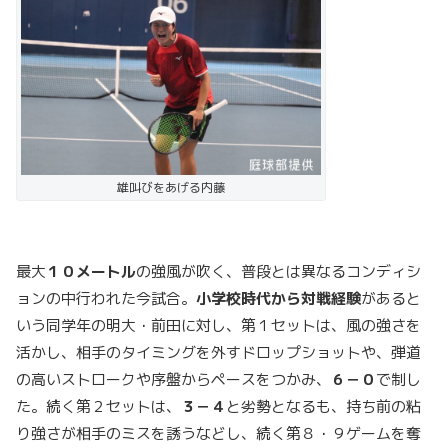
雄叫びをあげる内藤
最大
１０メートル
の強風が吹く、普段とは異なるコンディシ
ョンの中行われた今試合。
小学校時代から対戦経験
があると
いう同学年の明大・前田に対し、第１セットは、風の強さを
活かし、相手のタイミングを外すドロップショットや、弾道
の高いストロークや序盤からペースをつかみ、
６－０
で制し
た。続く第２セットは、
３－４
と劣勢となるも、持ち前の粘
り強さが相手のミスを誘うなどし、続く第８・９ゲームを奪