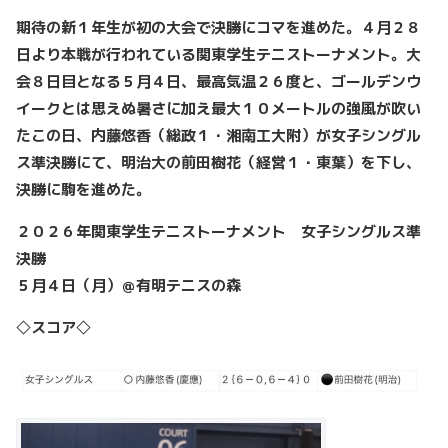
期待の新１年生が初の大会で決勝にコマを進めた。４月２８
日より本戦が行われている関東学生テニストーナメント。大
会８日目となる５月４日、最高気温２６度と、ゴールデンウ
イークとは思えぬ暑さに加え最大１０メートルの強風が吹い
たこの日、内藤悠香（総政１・湘南工大附）が女子シングル
ス準決勝にて、明治大の前田樹花（経営１・東葉）を下し、
決勝に駒を進めた。
２０２６年関東学生テニストーナメント 女子シングルス準
決勝
５月４日（月）＠有明テニスの森
◇スコア◇