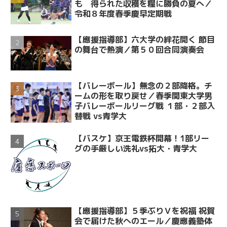
も 得られた収穫を糧に勝負の夏へ／
令和８年度春季慶早定期戦
【應援指導部】六大学の絆花開く 節目
の舞台で熱演／第５０回合同演奏会
【バレーボール】無念の２部降格。チ
ームの形を取り戻せ／春季関東大学男
子バレーボールリーグ戦 １部・２部入
替戦 vs青学大
【バスケ】京王電鉄杯開幕！1部リー
グの手厳しい洗礼vs拓大・青学大
【應援指導部】５季ぶりＶを祝福 祝賀
会で届けた秋へのエール／慶應義塾体