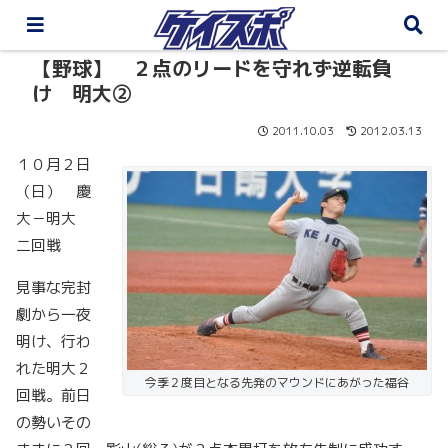
【野球】 ２点のリードを守れず逆転負
け 明大②
2011.10.03
2012.03.13
１０月２日
（日） 慶
大－明大
二回戦
見事な完封
劇から一夜
明け、行わ
れた明大２
今季２度目となる先発のマウンドにあがった福谷
回戦。前日
の勢いその