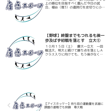
上の順位を目指すべく臨んだ今日の試
合、福谷（理3）の適時打を皮切りに小刻
みに得点を重ねる。投げても福谷が終盤
まで安定した投球を見せゲームメーク。
終盤に2点差まで追い上げられるものの、
リリーフの踏ん張...
【野球】終盤までもつれるも後一
歩及ばず初戦を落とす 立大①
１０月１５日（土） 慶大―立大 一回
戦法大、明大と続けて勝ち点を落としＡ
クラス入りに向けても、もう後がなくな
ってしまった慶大。絶対に勝ち星が欲し
い大事な初戦だったが、守備の乱れもあ
り先発竹内大（環３）が４回５失点で
早々と降板してしまう。慶大...
【アイスホッケー】持ち前の運動量を武器に
課題の連戦でも快勝 専大戦