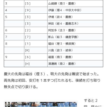
３
[５]
山﨑錬（商３・慶應）
４
[９]
伊藤（環４・中京大中京）
５
[３]
伊場（政４・慶應）
[３]
神田（経４・慶應志木）
６
[２]
阿加多（法３・慶應）
７
[７]
影山（総３・鎌倉学園）
８
[１]
福谷（理３・横須賀）
[R]
川島（政３・岐阜）
９
[６]
福富（商３・慶應）
[H]
渡邊暁（商２・慶應）
慶大の先発は福谷（理３）、明大の先発は難波で始まった。
両先発は初回、安打を１本ずつ打たれるも、後続を打ち取り
無失点で切り抜ける。
すると２
回、早々に