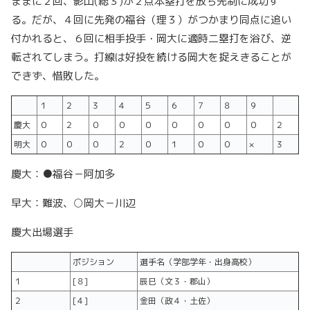
ままに２回、影山(総３)が２点本塁打を放ち先制に成功す
る。だが、４回に先発の福谷（理３）がつかまり同点に追い
付かれると、６回に相手投手・岡大に適時二塁打を浴び、逆
転されてしまう。打線は好投を続ける岡大を捉えきることが
できず、惜敗した。
１
２
３
４
５
６
７
８
９
慶大
０
２
０
０
０
０
０
０
０
２
明大
０
０
０
２
０
１
０
０
×
３
慶大：●福谷－阿加多
早大：難波、○岡大－川辺
慶大出場選手
ポジション
選手名（学部学年・出身高校）
１
[８]
辰巳（文３・郡山）
２
[４]
金田（政４・土佐）