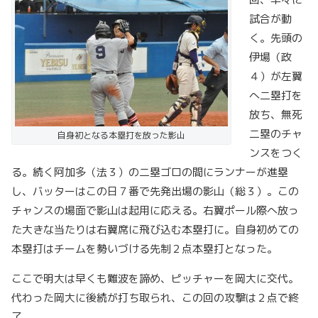
試合が動
く。先頭の
伊場（政
４）が左翼
へ二塁打を
放ち、無死
二塁のチャ
自身初となる本塁打を放った影山
ンスをつく
る。続く阿加多（法３）の二塁ゴロの間にランナーが進塁
し、バッターはこの日７番で先発出場の影山（総３）。この
チャンスの場面で影山は起用に応える。右翼ポール際へ放っ
た大きな当たりは右翼席に飛び込む本塁打に。自身初めての
本塁打はチームを勢いづける先制２点本塁打となった。
ここで明大は早くも難波を諦め、ピッチャーを岡大に交代。
代わった岡大に後続が打ち取られ、この回の攻撃は２点で終
了。