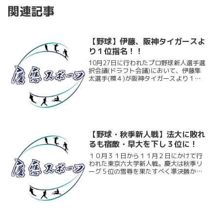
関連記事
【野球】伊藤、阪神タイガースよ
り１位指名！！
10月27日に行われたプロ野球新人選手選
択会議(ドラフト会議)において、伊藤隼
太選手(環４)が阪神タイガースより１順
目指名を受けました。それに伴い日吉キ
ャンパスで行われた記者会見の模様をお
伝えしたいと思います。
【野球・秋季新人戦】法大に敗れ
るも宿敵・早大を下し３位に！
１０月３１日から１１月２日にかけて行
われた東京六大学新人戦。慶大は秋季リ
ーグ５位の雪辱を果たすべく準決勝から
出場したが、併殺を３つ記録するなど拙
攻が目立ち、法大の集中打の前に逆転負
け。３位決定戦に回ることになった。そ
して法大に敗北し、迎えた...