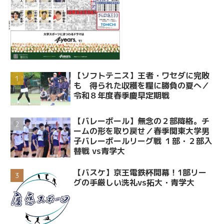
【ソフトテニス】王者・ワセダに完敗
も 得られた収穫を糧に勝負の夏へ／
令和８年度春季慶早定期戦
【バレーボール】無念の２部降格。チ
ームの形を取り戻せ／春季関東大学男
子バレーボールリーグ戦 １部・２部入
替戦 vs青学大
【バスケ】京王電鉄杯開幕！1部リー
グの手厳しい洗礼vs拓大・青学大