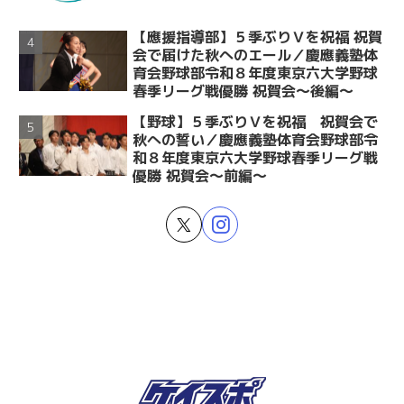
【應援指導部】５季ぶりＶを祝福 祝賀
会で届けた秋へのエール／慶應義塾体
育会野球部令和８年度東京六大学野球
春季リーグ戦優勝 祝賀会～後編～
【野球】５季ぶりＶを祝福 祝賀会で
秋への誓い／慶應義塾体育会野球部令
和８年度東京六大学野球春季リーグ戦
優勝 祝賀会～前編～