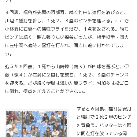
４回裏、福谷が先頭の阿部寿、続く竹田に連打を浴びると、
川辺に犠打を許し、１死２、３塁のピンチを迎える。ここで
小林要に右翼への犠牲フライを浴び、１点を返される。尚も
ピンチは続く。踏ん張りたい福谷だったが、相手投手・岡大
に左中間へ適時２塁打を打たれ、同点に追い付かれてしま
う。
迎えた６回表、１死から山崎錬（商３）が四球を選ぶと、伊
藤（環４）が右翼に２塁打を放ち、１死２、３塁のチャンス
を迎える。だが続く伊場は浅い左翼フライ、阿加多は投ゴロ
に倒れ、得点を加えることができない。
すると６回裏、福谷は安打
と犠打で２死２塁のピンチ
を背負う。バッターは４回
に同点打を放っている岡