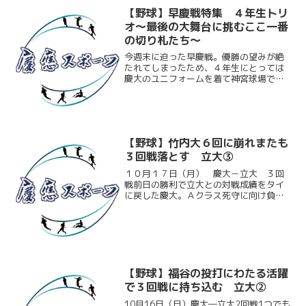
【野球】早慶戦特集 ４年生トリ
オ～最後の大舞台に挑むここ一番
の切り札たち～
今週末に迫った早慶戦。優勝の望みが絶
たれてしまったため、４年生にとっては
慶大のユニフォームを着て神宮球場でプ
レーするのも最後となる。今回はそんな
大舞台に挑む神田（経４）、田中聡（商
４）、西野（文４）の４年生３人に慶大
での４年間、最後の早慶戦...
【野球】竹内大６回に崩れまたも
３回戦落とす 立大③
１０月１７日（月） 慶大－立大 ３回
戦前日の勝利で立大との対戦成績をタイ
に戻した慶大。Ａクラス死守に向け負け
られない一戦となったこの試合、慶大は
先発した竹内大（環３）の適時打で先
制、幸先の良いスタートを切る。しかし
６回にその竹内大が突如崩れ...
【野球】福谷の投打にわたる活躍
で３回戦に持ち込む 立大②
10月16日（日）慶大―立大2回戦1つでも