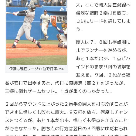
大。ここで岡大は左翼線へ
強烈な適時２塁打を放ち、
ついにリードを許してしま
う。
慶大は７、８回も得点圏に
までランナーを進めるが、
あと１本が出ず、１点ビハ
インドのまま９回の攻撃を
伊藤は現在リーグ11位で打率.350
迎える。９回、２死から福
谷が安打で出塁すると、代打に渡邊暁（商２）を送ったが、
三振に倒れゲームセット。１点が重くのしかかった。
２回からマウンドに上がった２番手の岡大を打ち崩すことが
できずに惜しくも敗れた慶大。９安打を放ち、何度もチャン
スをつくるが、あと１本が出ず、惜しくも得点を加えること
ができなかった。勝ち点の行方は翌日の３回戦にゆだねられ