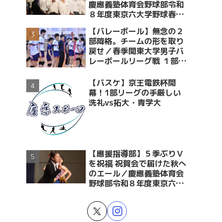
慶應義塾体育会野球部令和
８年度東京六大学野球春季
リーグ戦優勝 祝賀会～前編
【バレーボール】無念の２
～
部降格。チームの形を取り
戻せ／春季関東大学男子バ
レーボールリーグ戦 １部・
２部入替戦 vs青学大
【バスケ】京王電鉄杯開
幕！1部リーグの手厳しい
洗礼vs拓大・青学大
【應援指導部】５季ぶりＶ
を祝福 祝賀会で届けた秋へ
のエール／慶應義塾体育会
野球部令和８年度東京六大
学野球春季リーグ戦優勝 祝
賀会～後編～