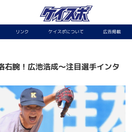
リンク
ケイスポについて
広告掲載
格右腕！広池浩成〜注目選手インタ