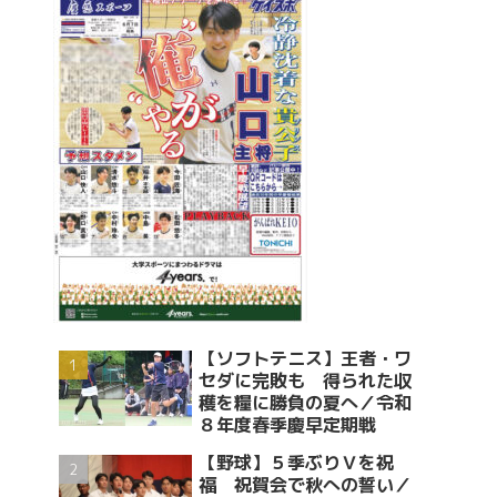
【ソフトテニス】王者・ワ
セダに完敗も 得られた収
穫を糧に勝負の夏へ／令和
８年度春季慶早定期戦
【野球】５季ぶりＶを祝
福 祝賀会で秋への誓い／