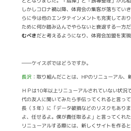
ととなりました。「指揮」と「誘導整理」が元祖
しかしコロナ禍以降、体育会の集客が落ちていき
らに今は他のエンタテインメントも充実しており
ために何か踏み込んでやらないと衰退する一方だ
むべき
だと考えるようになり、体育会加盟を実現
――ケイスポではどうですか。
長沢
：取り組んだことは、HPのリニューアル、
ＨＰは10年以上リニューアルされていない状況
代の友人に聞いてみたら手伝ってくれると言って
長（３年）に「データ破損などのリスクもありま
よ、任せるよ。僕が責任取るよ」と言ってくれた
リニューアルする際には、新しくサイトを作ると