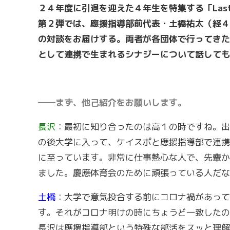
２４年度に引退を迎えた４年生を特集する「Last Me
第２弾では、應援指導部前代表・土橋祐太（経４
の対談をお届けする。両者が各団体で行ってきた
として連携で生まれるシナジーについて話しても
――まず、他己紹介をお願いします。
長沢
：最初に知り合ったのは高１の時ですね。出
の後大学に入って、ケイスポと應援指導部で連携
に至っています。非常に仕事熱心な人で、先輩か
ました。慶應体育会のために頑張っている人だな
土橋
：大学で意気投合する前にコロナ禍があって
す。それがコロナ明けの時にちょうど一致したの
長沢は應援指導部という特殊な部活をスッと理解