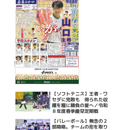
【ソフトテニス】王者・ワ
セダに完敗も 得られた収
穫を糧に勝負の夏へ／令和
８年度春季慶早定期戦
【バレーボール】無念の２
部降格。チームの形を取り