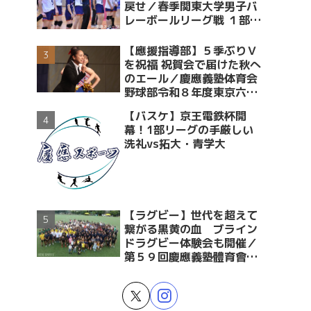
戻せ／春季関東大学男子バ
レーボールリーグ戦 １部・
２部入替戦 vs青学大
【應援指導部】５季ぶりＶ
を祝福 祝賀会で届けた秋へ
のエール／慶應義塾体育会
野球部令和８年度東京六大
学野球春季リーグ戦優勝 祝
【バスケ】京王電鉄杯開
賀会～後編～
幕！1部リーグの手厳しい
洗礼vs拓大・青学大
【ラグビー】世代を超えて
繋がる黒黄の血 ブライン
ドラグビー体験会も開催／
第５９回慶應義塾體育會蹴
球部ラグビー祭