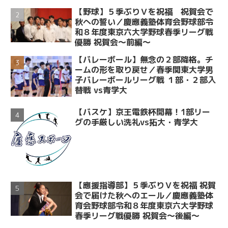
【野球】５季ぶりＶを祝福 祝賀会で
秋への誓い／慶應義塾体育会野球部令
和８年度東京六大学野球春季リーグ戦
優勝 祝賀会～前編～
【バレーボール】無念の２部降格。チ
ームの形を取り戻せ／春季関東大学男
子バレーボールリーグ戦 １部・２部入
替戦 vs青学大
【バスケ】京王電鉄杯開幕！1部リー
グの手厳しい洗礼vs拓大・青学大
【應援指導部】５季ぶりＶを祝福 祝賀
会で届けた秋へのエール／慶應義塾体
育会野球部令和８年度東京六大学野球
春季リーグ戦優勝 祝賀会～後編～