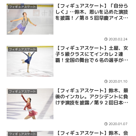
【フィギュアスケート】「自分ら
フィギュアスケート
しく」…鈴木、思いを込めた演技
を披露！／第８５回早慶アイスホ
ッケー定期戦エキシビション
2020.02.24
【フィギュアスケート】土屋、女
フィギュアスケート
子５級クラスにてインカレ２連
覇！全国の舞台で６名の選手が活
躍／第９２回日本学生氷上選手権
大会③
2020.01.10
【フィギュアスケート】鈴木、最
フィギュアスケート
後のインカレ。アクシデントに負
けず演技を披露／第９２回日本学
生氷上選手権大会②
2020.01.07
【フィギュアスケート】鈴木、会
フィギュアスケート