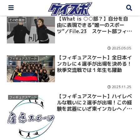
【What is ○○部？】自分を自
その他競技
由に表現できる“唯一のスポー
ツ”／File.23 スケート部フィギ
ュア部門
2025.05.05
【フィギュアスケート】全日本イ
フィギュアスケート
ンカレに４選手が出場を決める！
秋季交流戦では１年生も躍動
2023.11.25
【フィギュアスケート】ハイレベ
フィギュアスケート
ルな戦いに２選手が出場！この経
験を武器にいざ東インカレへ／東
京選手権大会