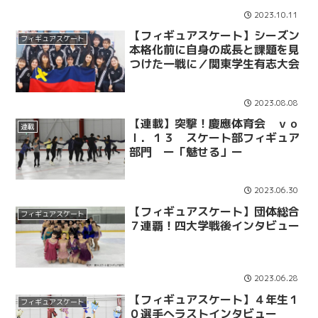
2023.10.11
【フィギュアスケート】シーズン
フィギュアスケート
本格化前に自身の成長と課題を見
つけた一戦に／関東学生有志大会
2023.08.08
【連載】突撃！慶應体育会 ｖｏ
連載
ｌ．１３ スケート部フィギュア
部門 ー「魅せる」ー
2023.06.30
【フィギュアスケート】団体総合
フィギュアスケート
７連覇！四大学戦後インタビュー
2023.06.28
【フィギュアスケート】４年生１
フィギュアスケート
０選手へラストインタビュー