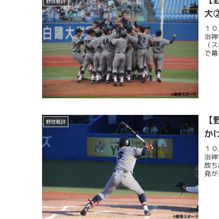
野球戦評
大
１０
治神
（ス
で幕
【
野球戦評
か
１０
治神
放ち
発が