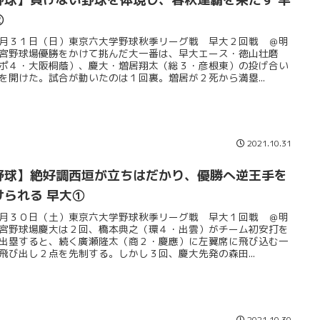
➁
月３１日（日）東京六大学野球秋季リーグ戦 早大２回戦 ＠明
宮野球場優勝をかけて挑んだ大一番は、早大エース・徳山壮磨
ポ４・大阪桐蔭）、慶大・増居翔太（総３・彦根東）の投げ合い
を開けた。試合が動いたのは１回裏。増居が２死から満塁...
2021.10.31
野球】絶好調西垣が立ちはだかり、優勝へ逆王手を
けられる 早大①
月３０日（土）東京六大学野球秋季リーグ戦 早大１回戦 ＠明
宮野球場慶大は２回、橋本典之（環４・出雲）がチーム初安打を
出塁すると、続く廣瀬隆太（商２・慶應）に左翼席に飛び込む一
飛び出し２点を先制する。しかし３回、慶大先発の森田...
2021.10.30