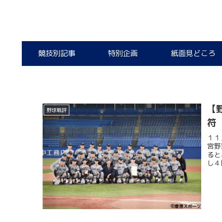
競技別記事
特別企画
紙面見どころ
【
野球戦評
符
１１
宮野
ると
し４