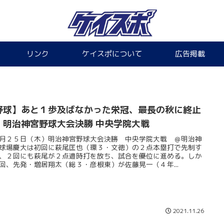
リンク
ケイスポについて
広告掲載
野球】あと１歩及ばなかった栄冠、最長の秋に終止
 明治神宮野球大会決勝 中央学院大戦
月２５日（木）明治神宮野球大会決勝 中央学院大戦 ＠明治神
球場慶大は初回に萩尾匡也（環３・文徳）の２点本塁打で先制す
、２回にも萩尾が２点適時打を放ち、試合を優位に進める。しか
回、先発・増居翔太（総３・彦根東）が佐藤晃一（４年...
2021.11.26