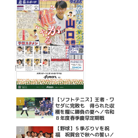
【ソフトテニス】王者・ワ
セダに完敗も 得られた収
穫を糧に勝負の夏へ／令和
８年度春季慶早定期戦
【野球】５季ぶりＶを祝
福 祝賀会で秋への誓い／