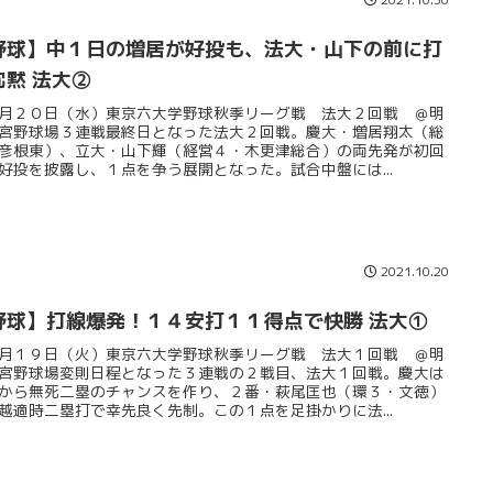
野球】中１日の増居が好投も、法大・山下の前に打
沈黙 法大②
月２０日（水）東京六大学野球秋季リーグ戦 法大２回戦 ＠明
宮野球場３連戦最終日となった法大２回戦。慶大・増居翔太（総
彦根東）、立大・山下輝（経営４・木更津総合）の両先発が初回
好投を披露し、１点を争う展開となった。試合中盤には...
2021.10.20
野球】打線爆発！１４安打１１得点で快勝 法大①
月１９日（火）東京六大学野球秋季リーグ戦 法大１回戦 ＠明
宮野球場変則日程となった３連戦の２戦目、法大１回戦。慶大は
から無死二塁のチャンスを作り、２番・萩尾匡也（環３・文徳）
越適時二塁打で幸先良く先制。この１点を足掛かりに法...