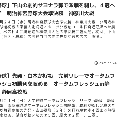
野球】下山の劇的サヨナラ弾で激戦を制し、４冠へ
手 明治神宮野球大会準決勝 神奈川大戦
月２４日（水）明治神宮野球大会準決勝 神奈川大戦 ＠明治神
球場初戦の東農大北海道オホーツク戦をコールド発進で飾った慶
、ベスト４に駒を進め神奈川大との準決勝に臨んだ。初回、下山
（商３・慶應）の内野ゴロの間に先制するものの、直後...
2021.11.24
野球】先発・白木が好投 完封リレーでオータムフ
ッシュ初勝利を収める オータムフレッシュin静
 静岡高校戦
月２１日（日）大学野球オータムフレッシュリーグin静岡 静岡
戦 ＠草薙球場オータムフレッシュ最終戦、勝利が欲しい慶大だ
が静岡高校の先発・吉田優飛（２年）を打ち崩せず４回まで無得
終わる。試合が動いたのは５回、慶大は２死一、三塁...