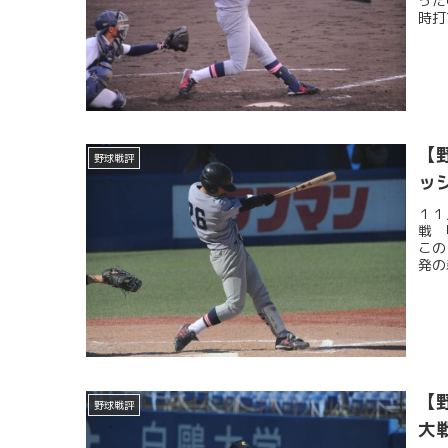
った
時打
【
野球戦評
ッ
１１
戦 
この
発の
【
野球戦評
大