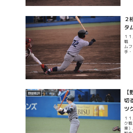
２
タ
１１
戦 
ムフ
手・
【
野球戦評
切
ツ
１１
ク戦
東）