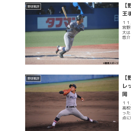
【
野球戦評
王
１１
宮野
大は
悠介
【
野球戦評
レ
岡
１１
高校
った
点に