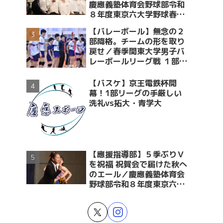
慶應義塾体育会野球部令和
８年度東京六大学野球春季
リーグ戦優勝 祝賀会～前編
【バレーボール】無念の２
～
部降格。チームの形を取り
戻せ／春季関東大学男子バ
レーボールリーグ戦 １部・
２部入替戦 vs青学大
【バスケ】京王電鉄杯開
幕！1部リーグの手厳しい
洗礼vs拓大・青学大
【應援指導部】５季ぶりＶ
を祝福 祝賀会で届けた秋へ
のエール／慶應義塾体育会
野球部令和８年度東京六大
学野球春季リーグ戦優勝 祝
賀会～後編～