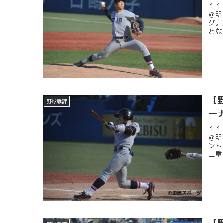
１１
＠明
グ。
とな
【
野球戦評
ー
１１
＠明
ント
三重
【