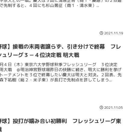
中京大との一戦。慶大は３回に清原正吾（商１・慶應）の２点適
で先制すると、４回にも杉山勇征（商１・清水東）...
2021.11.19
野球】接戦の末両者譲らず、引き分けで終幕 フレ
シュリーグ３－４位決定戦 明大戦
月４日（木）東京六大学野球秋季フレッシュリーグ ３位決定
明大戦 ＠明治神宮野球場昨日の快勝に続き、明大に勝利を挙げ
トーナメントを３位で終幕したい慶大は明大と対決。２回表、先
森下祐樹（総２・米子東）が長打で先制点を許してしまう...
2021.11.05
野球】投打が噛み合い初勝利 フレッシュリーグ東
戦