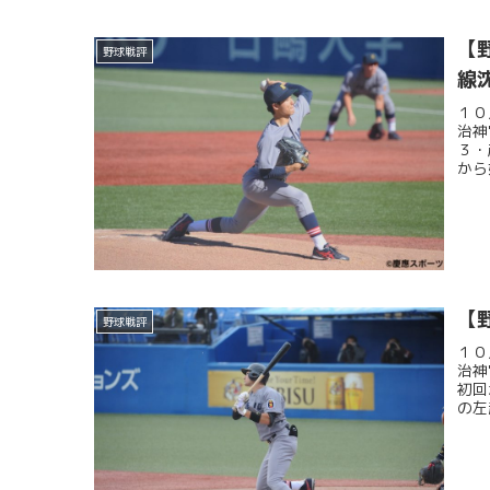
【
野球戦評
線
１０
治神
３・
から
【
野球戦評
１０
治神
初回
の左