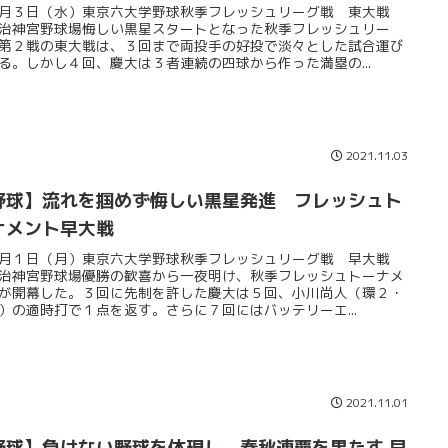
月３日（水）東京六大学野球秋季フレッシュリーグ戦 東大戦
治神宮野球場悔しい黒星スタートとなった秋季フレッシュリー
第２戦の東大戦は、３回まで両投手の好投で淡々とした試合運び
る。しかし４回、慶大は３者連続の四球から作った満塁の...
2021.11.03
野球】流れを掴めず悔しい黒星発進 フレッシュト
ナメント早大戦
月１日（月）東京六大学野球秋季フレッシュリーグ戦 早大戦
治神宮野球場優勝の歓喜から一夜明け、秋季フレッシュトーナメ
が開幕した。３回に先制を許した慶大は５回、小川尚人（環２・
）の適時打で１点を返す。さらに７回にはバッテリーエ...
2021.11.01
野球】負けない野球を体現し、春秋連覇を果たす 早