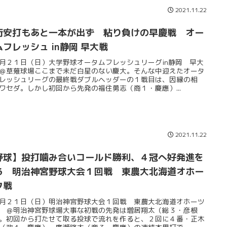
2021.11.22
桁安打もあと一本が出ず 粘り負けの早慶戦 オー
ムフレッシュ in静岡 早大戦
月２１日（日）大学野球オータムフレッシュリーグin静岡 早大
＠草薙球場ここまで未だ白星のない慶大。そんな中迎えたオータ
レッシュリーグの最終戦ダブルヘッダーの１戦目は、因縁の相
ワセダ。しかし初回から先発の福住勇志（商１・慶應）...
2021.11.22
野球】投打噛み合いコールド勝利、４冠へ好発進を
る 明治神宮野球大会１回戦 東農大北海道オホー
ク戦
月２１日（日）明治神宮野球大会１回戦 東農大北海道オホーツ
 ＠明治神宮野球場大事な初戦の先発は増居翔太（総３・彦根
。初回から打たせて取る投球で流れを作ると、２回に４番・正木