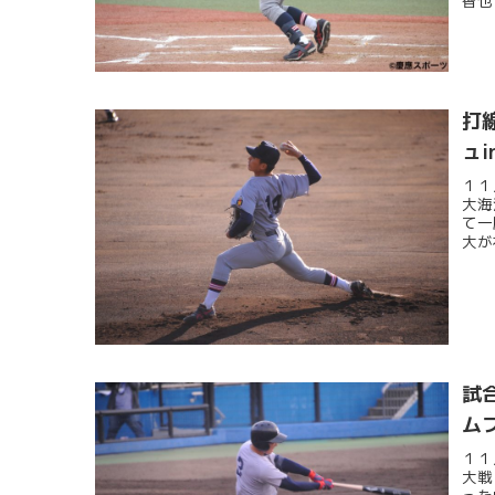
智也
打
ュ
１１
大海
て一
大が
試
ム
１１
大戦