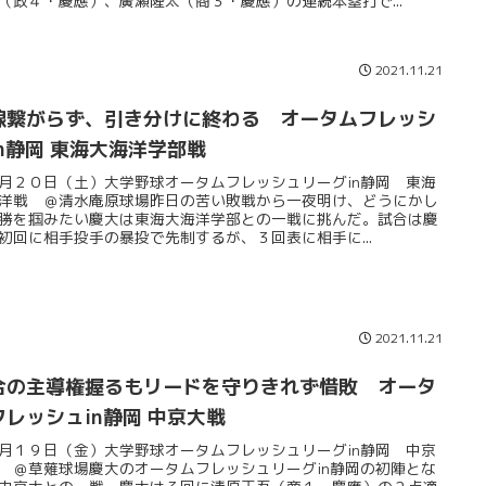
（政４・慶應）、廣瀬隆太（商３・慶應）の連続本塁打で...
2021.11.21
線繋がらず、引き分けに終わる オータムフレッシ
in静岡 東海大海洋学部戦
月２０日（土）大学野球オータムフレッシュリーグin静岡 東海
洋戦 ＠清水庵原球場昨日の苦い敗戦から一夜明け、どうにかし
勝を掴みたい慶大は東海大海洋学部との一戦に挑んだ。試合は慶
初回に相手投手の暴投で先制するが、３回表に相手に...
2021.11.21
合の主導権握るもリードを守りきれず惜敗 オータ
フレッシュin静岡 中京大戦
月１９日（金）大学野球オータムフレッシュリーグin静岡 中京
 ＠草薙球場慶大のオータムフレッシュリーグin静岡の初陣とな