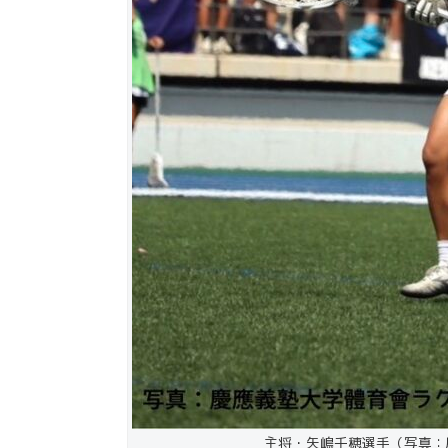
主将・矢嶋千穂選手（写真：