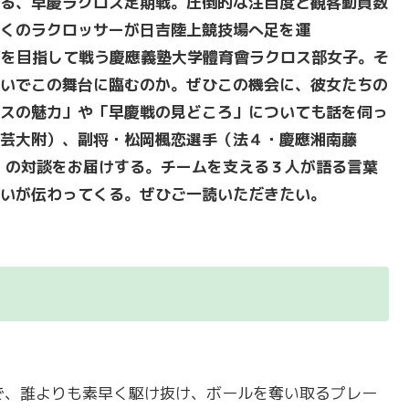
る、早慶ラクロス定期戦。圧倒的な注目度と観客動員数
くのラクロッサーが日吉陸上競技場へ足を運
覇を目指して戦う
慶應義塾大学體育會ラクロス部女子
。そ
いでこの舞台に臨むのか。ぜひこの機会に、彼女たちの
スの魅力」や「早慶戦の見どころ」についても話を伺っ
芸大附）、副将・松岡楓恋選手（法４・慶應湘南藤
）
の対談をお届けする。チームを支える３人が語る言葉
い
が伝わってくる。ぜひご一読いただきたい。
で、誰よりも素早く駆け抜け、ボールを奪い取るプレー