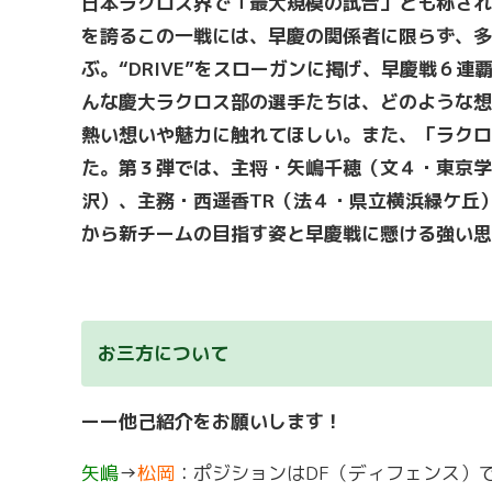
日本ラクロス界で「最大規模の試合」とも称され
を誇るこの一戦には、早慶の関係者に限らず、多
ぶ。“DRIVE”をスローガンに掲げ、早慶戦６連
んな慶大ラクロス部の選手たちは、どのような想
熱い想いや魅力に触れてほしい。また、「ラクロ
た。第３弾では、主将・矢嶋千穂（文４・東京学
沢）、主務・西遥香
TR
（法４・県立横浜緑ケ丘
から新チームの目指す姿と早慶戦に懸ける強い思
お三方について
ーー他己紹介をお願いします！
矢嶋
→
松岡
：ポジションはDF（ディフェンス）