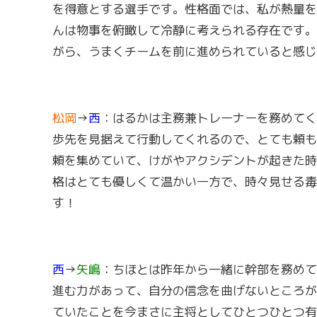
を得意とする選手です。性格面では、私が熱量を
んは物事を俯瞰して冷静に考えられる存在です。
がら、うまくチームを前に進められていると感じ
松岡
→
西
：はるかは主務兼トレーナーを務めてく
歩先を見据えて行動してくれるので、とても頼も
頼を集めていて、けがやアクシデントが起きた時
格はとても優しくて温かい一方で、時々見せる毒
す！
西
→
矢嶋
：ちほとは昨年から一緒に幹部を務めて
進む力があって、自分の信念を曲げないところが
ていたことを今まさに主将としてひとつひとつ有