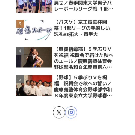
戻せ／春季関東大学男子バ
レーボールリーグ戦 １部・
２部入替戦 vs青学大
【バスケ】京王電鉄杯開
幕！1部リーグの手厳しい
洗礼vs拓大・青学大
【應援指導部】５季ぶりＶ
を祝福 祝賀会で届けた秋へ
のエール／慶應義塾体育会
野球部令和８年度東京六大
学野球春季リーグ戦優勝 祝
【野球】５季ぶりＶを祝
賀会～後編～
福 祝賀会で秋への誓い／
慶應義塾体育会野球部令和
８年度東京六大学野球春季
リーグ戦優勝 祝賀会～前編
～