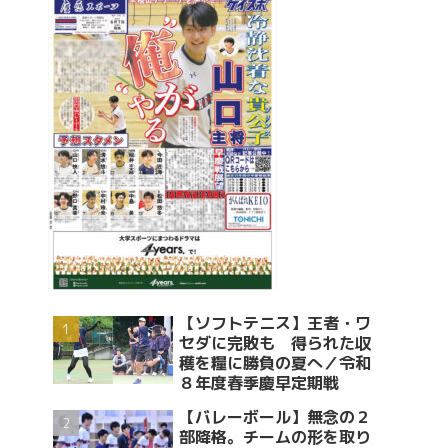
【ソフトテニス】王者・ワ
セダに完敗も 得られた収
穫を糧に勝負の夏へ／令和
８年度春季慶早定期戦
【バレーボール】無念の２
部降格。チームの形を取り