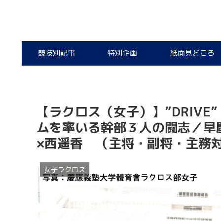
競技別記事
特別企画
紙面見どころ
【ラクロス（女子）】”DRIVE
ムを率いる幹部３人の闘志／早
×西遥香 （主将・副将・主務
女子ラクロス