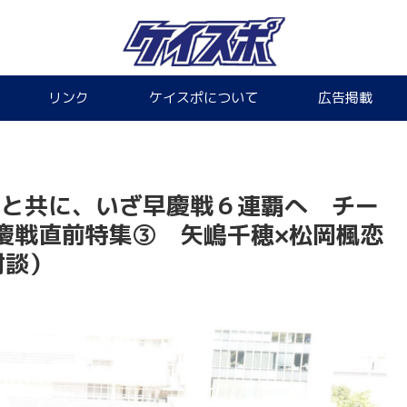
リンク
ケイスポについて
広告掲載
” と共に、いざ早慶戦６連覇へ チー
慶戦直前特集③ 矢嶋千穂×松岡楓恋
対談）