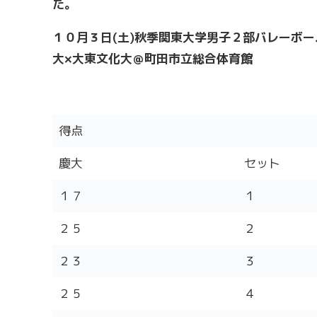
た。
１０月３日(
土)
秋季関東大学男子２部バレーボー
大×大東文化大＠町田市立総合体育館
得点
慶大
セット
１７
１
２５
２
２３
３
２５
４