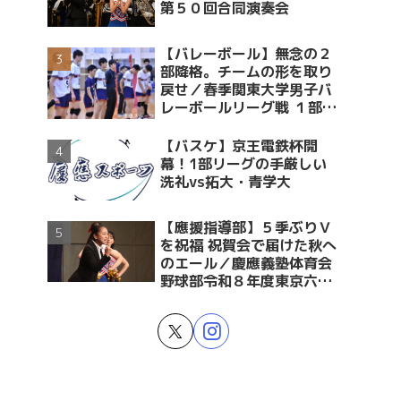
第５０回合同演奏会
【バレーボール】無念の２
部降格。チームの形を取り
戻せ／春季関東大学男子バ
レーボールリーグ戦 １部・
２部入替戦 vs青学大
【バスケ】京王電鉄杯開
幕！1部リーグの手厳しい
洗礼vs拓大・青学大
【應援指導部】５季ぶりＶ
を祝福 祝賀会で届けた秋へ
のエール／慶應義塾体育会
野球部令和８年度東京六大
学野球春季リーグ戦優勝 祝
賀会～後編～