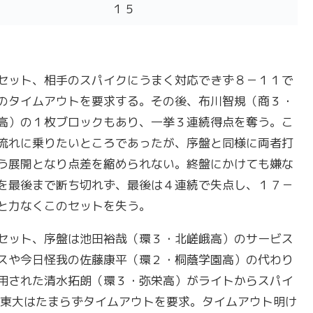
１５
セット、相手のスパイクにうまく対応できず８－１１で
のタイムアウトを要求する。その後、布川智規（商３・
高）の１枚ブロックもあり、一挙３連続得点を奪う。こ
流れに乗りたいところであったが、序盤と同様に両者打
う展開となり点差を縮められない。終盤にかけても嫌な
を最後まで断ち切れず、最後は４連続で失点し、１７－
と力なくこのセットを失う。
セット、序盤は池田裕哉（環３・北嵯峨高）のサービス
スや今日怪我の佐藤康平（環２・桐蔭学園高）の代わり
用された清水拓朗（環３・弥栄高）がライトからスパイ
東大はたまらずタイムアウトを要求。タイムアウト明け