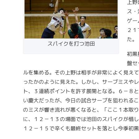
上野
ス・
ゲー
２１
た。
スパイクを打つ池田
初黒
盤セ
ルを集める。その上野は相手が非常によく見えて
ったかのように見えた。しかし、サーブミスやレ
ト、３連続ポイントを許す展開となる。６－８と
い慶大だったが、今日の試合サーブを狙われるこ
のミスが響き流れが悪くなると、「ここ１本取り
に、１２－１３の場面では池田のスパイクが惜し
１２－１５で辛くも最終セットを落とし今季初黒