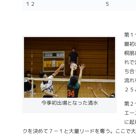
１２
５
第１
最初
桐朋
れで
ち合
流れ
２５
今季初出場となった清水
第２
エー
に起
クを決めて７－１と大量リードを奪う。ここで大