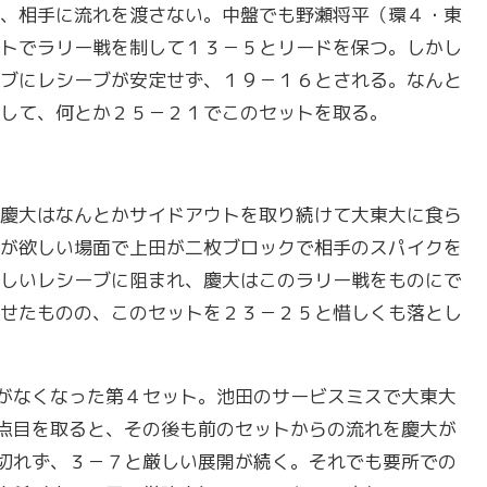
、相手に流れを渡さない。中盤でも野瀬将平（環４・東
トでラリー戦を制して１３－５とリードを保つ。しかし
ブにレシーブが安定せず、１９－１６とされる。なんと
して、何とか２５－２１でこのセットを取る。
慶大はなんとかサイドアウトを取り続けて大東大に食ら
が欲しい場面で上田が二枚ブロックで相手のスパイクを
しいレシーブに阻まれ、慶大はこのラリー戦をものにで
せたものの、このセットを２３－２５と惜しくも落とし
がなくなった第４セット。池田のサービスミスで大東大
点目を取ると、その後も前のセットからの流れを慶大が
切れず、３－７と厳しい展開が続く。それでも要所での