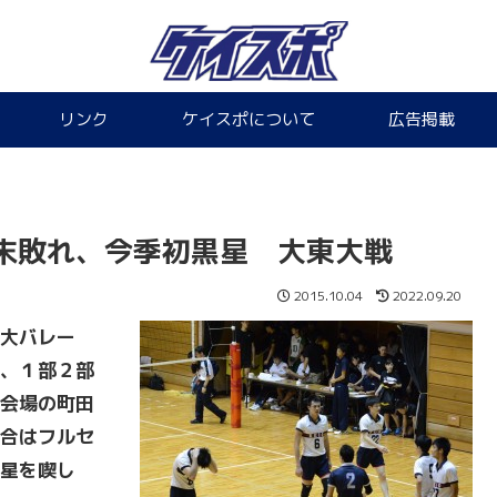
リンク
ケイスポについて
広告掲載
末敗れ、今季初黒星 大東大戦
2015.10.04
2022.09.20
大バレー
、１部２部
会場の町田
合はフルセ
星を喫し