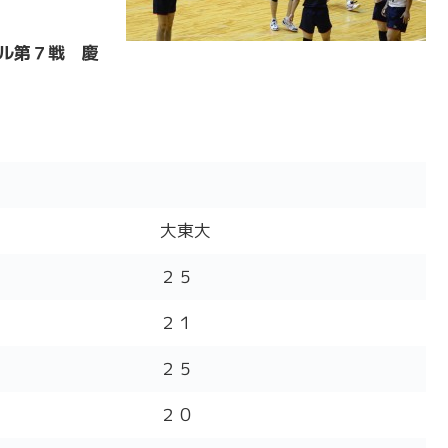
ル第７戦 慶
大東大
２５
２１
２５
２０