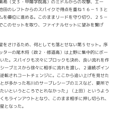
素希（文３・甲陽学院高）のミドルからの攻撃、エー
池田のレフトからのスパイクで得点を重ね１６－１３と
ムを優位に進める。このままリードを守り切り、２５－
でこのセットを取り、ファイナルセットに望みを繋げ
星をさけるため、何としても落とせない第５セット。序
ッターの尾木将（政２・修道高）は上野に集中的にボー
いた。スパイクも次々にブロックも決め、良い流れを作
シーブミスから徐々に相手に流れを渡し、２連続ポイン
逆転されコートチェンジに。ここから追い上げを見せた
とが多かった布川のサーブレシーブのミスなど、要所で
たいというところでとれなかった」（上田）というよう
くもラインアウトとなり、このまま相手に押し切られ、
星となった。