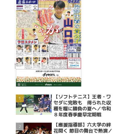
【ソフトテニス】王者・ワ
セダに完敗も 得られた収
穫を糧に勝負の夏へ／令和
８年度春季慶早定期戦
【應援指導部】六大学の絆
花開く 節目の舞台で熱演／