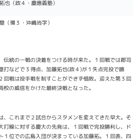
拓也（政４・慶應義塾）
塁（環３・沖縄尚学）
、伝統の一戦の決着をつける時が来た。１回戦では郡司
塁打などで３得点、加藤拓也(政４)が１失点完投で勝
２回戦は投手戦を制すことができず惜敗。迎えた第３回
両校の威信をかけた最終決戦となった。
は、これまで２試合からスタメンを変えてきた早大。そ
大打線に対する慶大の先発は、１回戦で完投勝利し、ド
ト１位での広島入団が決まっている加藤拓。１回表、四