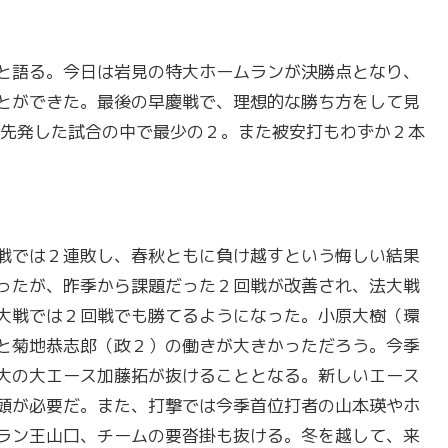
と語る。今日は岩見の特大ホームランが決勝点となり、
とができた。最後の早慶戦で、理想的な勝ち方をして見
先発した試合の中で最少の２。また被安打もわずか２本
戦では２連敗し、春秋ともに負け越すという悔しい結果
ったが、昨季から課題だった２回戦が改善され、法大戦
大戦では２回戦でも勝てるようになった。小原大樹（環
と菊地恭志郎（政２）の働きが大きかっただろう。今季
大の大エース加藤拓が抜けることとなる。新しいエース
頭が必要だ。また、打撃では今季首位打者の山本瑛やホ
ラン王山口、チームの要沓掛も抜ける。冬を越して、来