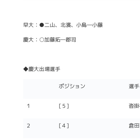
早大：●二山、北濱、小島―小藤
慶大：○加藤拓―郡司
◆慶大出場選手
ポジション
選手
１
[５]
沓掛
２
[４]
倉田