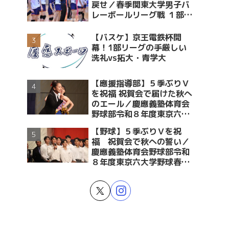
戻せ／春季関東大学男子バ
レーボールリーグ戦 １部・
２部入替戦 vs青学大
【バスケ】京王電鉄杯開
幕！1部リーグの手厳しい
洗礼vs拓大・青学大
【應援指導部】５季ぶりＶ
を祝福 祝賀会で届けた秋へ
のエール／慶應義塾体育会
野球部令和８年度東京六大
学野球春季リーグ戦優勝 祝
【野球】５季ぶりＶを祝
賀会～後編～
福 祝賀会で秋への誓い／
慶應義塾体育会野球部令和
８年度東京六大学野球春季
リーグ戦優勝 祝賀会～前編
～