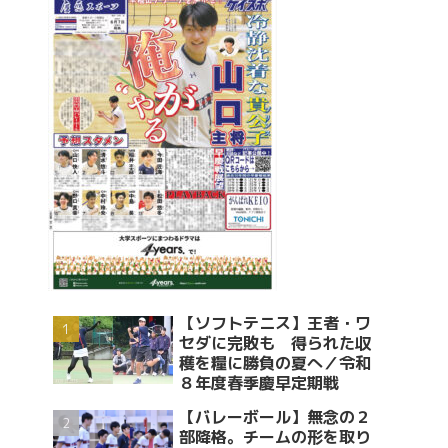
【ソフトテニス】王者・ワ
セダに完敗も 得られた収
穫を糧に勝負の夏へ／令和
８年度春季慶早定期戦
【バレーボール】無念の２
部降格。チームの形を取り