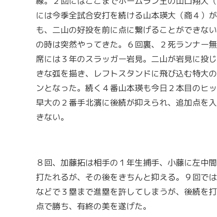
線。２回にはここまでホームラン王の山口翔大（
には今季全試合安打を続ける山本瑛大（商４）が
も、二山の好投を前に点に繋げることができない
の時は突然やってきた。６回裏、２死ランナー無
席には３年のスラッガー岩見。二山が岩見に投じ
きな弧を描き、レフトスタンドに飛び込む特大の
ンとなった。続く４番山本瑛も今日２本目のヒッ
早大の２番手北濱に後続が抑えられ、追加点を入
きない。
８回、加藤拓は相手の１年生捕手、小藤に左中間
打たれるが、その後をきちんと抑える。９回では
などで３塁まで進塁を許してしまうが、後続を打
点で勝ち、有終の美を遂げた。