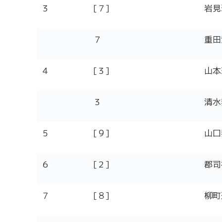
３
[７]
岩見
７
重田
４
[３]
山本瑛
３
清水
５
[９]
山口
６
[２]
郡司
７
[８]
柳町