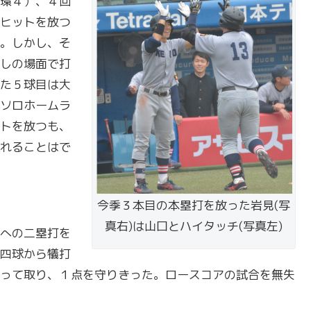
環４）、４回
ヒットを放つ
。しかし、そ
しの場面で打
た５球目は大
ソロホームラ
トを放つも、
れることはで
今季３本目の本塁打を放った岩見(写
真右)は山口とハイタッチ(写真左)
への二塁打を
四球から犠打
って取り、１点を守りきった。ロースコアの試合を無失