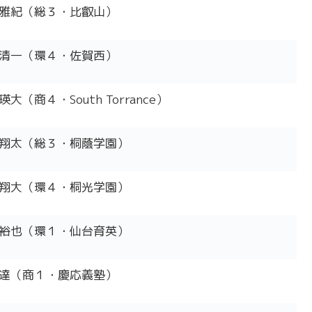
雅紀（総３・比叡山）
清一（環４・佐賀西）
大（商４・South Torrance）
翔太（総３・桐蔭学園）
翔大（環４・桐光学園）
裕也（環１・仙台育英）
達（商１・慶応義塾）