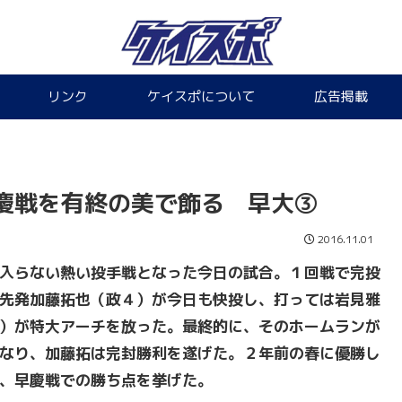
リンク
ケイスポについて
広告掲載
慶戦を有終の美で飾る 早大③
2016.11.01
入らない熱い投手戦となった今日の試合。１回戦で完投
先発加藤拓也（政４）が今日も快投し、打っては岩見雅
）が特大アーチを放った。最終的に、そのホームランが
なり、加藤拓は完封勝利を遂げた。２年前の春に優勝し
、早慶戦での勝ち点を挙げた。