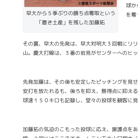
球か
早大から５季ぶりの勝ち点奪取という
を奪
「置き土産」を残した加藤拓
その裏、早大の先発は、早大対明大３回戦にリリ
山。慶大打線は、３番の岩見がセンターへのヒッ
先発加藤は、その後も安定したピッチングを見せ
安打を放たれるも、後ろを抑え、無得点に抑える
球速１５０キロも記録し、堂々の投球を観客に見
加藤拓の気迫のこもった投球に応え、援護点をあ