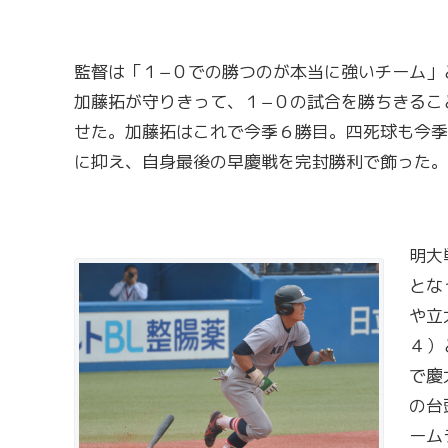
監督は「１−０での勝つのが本当に強いチーム」
加藤拓が守りきって、１−０の試合を勝ちきるこ
せた。加藤拓はこれで今季６勝目。四死球も今季
に抑え、自身最後の早慶戦を完封勝利で飾った。
明大
とな
や立
４）
で慶
の台
ーム