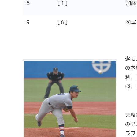
８
[１]
加藤
９
[６]
照屋
遂に
の本
利。
戦。
先攻
の早
ラフ