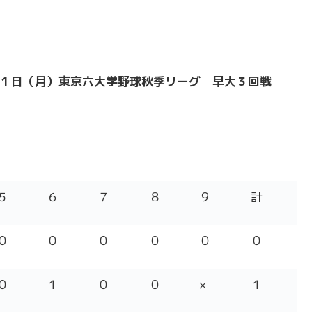
１日（月）東京六大学野球秋季リーグ 早大３回戦
５
６
７
８
９
計
０
０
０
０
０
０
０
１
０
０
×
１