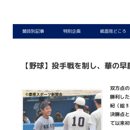
競技別記事
特別企画
紙面見どころ
【野球】投手戦を制し、華の早
双方点の
勝利した
紀（総３
決勝点と
て以来初