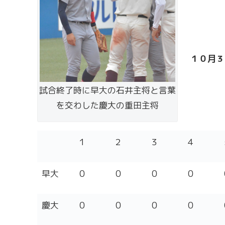
１０月３
試合終了時に早大の石井主将と言葉
を交わした慶大の重田主将
１
２
３
４
早大
０
０
０
０
慶大
０
０
０
０