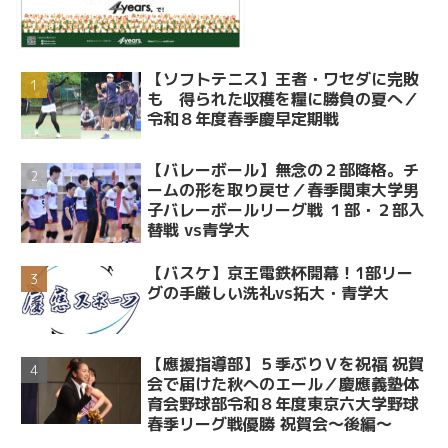
【ソフトテニス】王者・ワセダに完敗
も 得られた収穫を糧に勝負の夏へ／
令和８年度春季慶早定期戦
【バレーボール】無念の２部降格。チ
ームの形を取り戻せ／春季関東大学男
子バレーボールリーグ戦 １部・２部入
替戦 vs青学大
【バスケ】京王電鉄杯開幕！1部リー
グの手厳しい洗礼vs拓大・青学大
【應援指導部】５季ぶりＶを祝福 祝賀
会で届けた秋へのエール／慶應義塾体
育会野球部令和８年度東京六大学野球
春季リーグ戦優勝 祝賀会～後編～