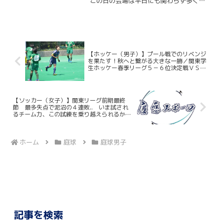
この日の会場は平日にも関わらず多くの
選手や観客であふれかえっていた。朝か
ら空は厚い雨雲に覆われ若干の涼しさを
感じさせるも、そんな天気とは対照的に
熱気と歓喜にあふれる有明...
【ホッケー（男子）】プール戦でのリベンジ
を果たす！秋へと繋がる大きな一勝／関東学
生ホッケー春季リーグ５－６位決定戦ＶＳ東
農大
【ソッカー（女子）】関東リーグ前期最終
節 最多失点で泥沼の４連敗.. いま試され
るチーム力、この試練を乗り越えられるか
東京国際大戦
ホーム
庭球
庭球男子
記事を検索