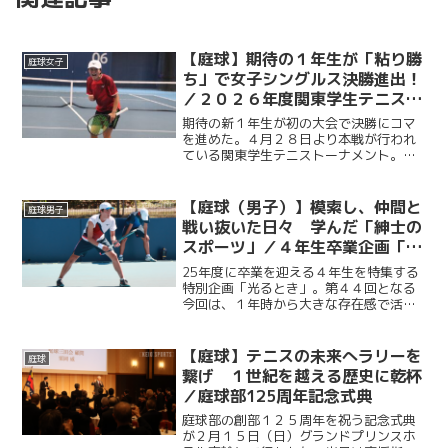
【庭球】期待の１年生が「粘り勝
庭球女子
ち」で女子シングルス決勝進出！
／２０２６年度関東学生テニスト
ーナメント
期待の新１年生が初の大会で決勝にコマ
を進めた。４月２８日より本戦が行われ
ている関東学生テニストーナメント。大
会８日目となる５月４日、最高気温２６
度と、ゴールデンウイークとは思えぬ暑
さに加え最大１０メートルの強風が吹い
【庭球（男子）】模索し、仲間と
庭球男子
たこの日、内藤悠香（総政...
戦い抜いた日々 学んだ「紳士の
スポーツ」／４年生卒業企画「光
るとき」 No.44・菅谷優作
25年度に卒業を迎える４年生を特集する
特別企画「光るとき」。第４４回となる
今回は、１年時から大きな存在感で活躍
し続けた菅谷優作（法４・慶應）。その
活躍の裏にある葛藤と努力。引退した今
だからこそ語れるその思いに迫る。
【庭球】テニスの未来へラリーを
庭球
繋げ １世紀を越える歴史に乾杯
／庭球部125周年記念式典
庭球部の創部１２５周年を祝う記念式典
が２月１５日（日）グランドプリンスホ