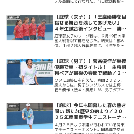
テル高輪にて行われた。当日は應援指導
部をはじめ、庭球部OBの伊藤公平塾長な
ど多くのOB、OGや慶大関係者が集ま
り、慶大庭球部の映えある実績と輝かし
【庭球（女子）】「王座優勝を目
庭球女子
い未来を象徴するような...
指せる舞台を残してあげたい」
４年生試合後インタビュー 勝利
掴めず１部６位で入替戦へ／関東
庭球部女子のリーグ戦は、９月19日の東
大学テニスリーグ1部vs東国大
国大戦を以て幕を閉じた。結果は１部６
位。１部２部入替戦を前に、４年生たち
は何を思うのか。リーグ戦を戦い終え、
入替戦を控える彼女たちの想いに迫る。
今回は女子部４年生である、主将・大橋
【庭球（男子）】菅谷優作が単複
庭球男子
麗美華選手（総４・光明...
優勝で単・初タイトル！ 主将副
将ペアが最後の春関で躍動／２０
２５年関東学生テニストーナメン
ついに最終日を迎えた、春関２０２５。
ト大会（春関）
慶大からは、男子シングルスでは主将・
菅谷優作（法４・慶應）が、男子ダブル
スは菅谷優作（主将）・有本響（副将／
総４・慶應）ペアが決勝に駒を進めた。
シングルス決勝は、菅谷の１セットダウ
【庭球】今年も開幕した春の熱き
庭球男子
ンからスタート。それでも...
闘い 新たな歴史の始まり／２０
２５年度関東学生テニストーナメ
ント
４月２８日より本選が行われている関東
学生テニストーナメント。開幕戦である