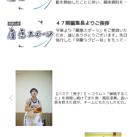
動を開始したことに伴い、媒体資料を更
新いたしました。弊会では新聞広告のほ
か、HP上に掲載させていただくWEB広告
も募集しております。今後はネット記事
をさらに充実させ、よ...
４７期編集長よりご挨拶
お知らせ
平素より「慶應スポーツ」をご愛読いた
だき、誠にありがとうございます。先日
発行した「早慶ラグビー号」をもって４
６期の制作が終了し、４７期が活動を開
始いたしました。役職者ならびにメンバ
ーは以下の通りです。＜役職者＞編集
長：工藤佑太（文学部２年）...
【バスケ（男子）】＜コラム＞「継続するこ
と」を体現し続けてきた男・髙田淳貴。長い
旅を終えた彼が、チームにもたらしたもの。