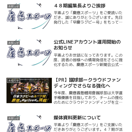
す。今後はネット記...
４８期編集長よりご挨拶
お知らせ
平素より「慶應スポーツ」をご愛読いた
だき、誠にありがとうございます。先日
発行した「早慶ラグビー号」をもって４
７期の制作が終了し、４８期が活動を開
始いたしました。役職者ならびにメンバ
ーは以下の通りです。＜役職者＞編集
長：塩田隆貴（文学部２年）...
公式LINEアカウント運用開始の
お知らせ
お知らせ
平素よりお世話になっております。この
度、読者の皆様への情報発信をさらに強
化するため、慶應スポーツ新聞会公式
LINEアカウントの運用を本格的にスター
トいたしました！公式LINEアカウントで
は、毎週月曜日に１週間の記事の中から
【PR】蹴球部ークラウドファン
お知らせ
厳選したおすすめ記...
ディングでさらなる強化へ
今年度、慶應義塾體育會蹴球部は大学選
手権優勝を目指しており、チームの強化
のためにクラウドファンディングを立ち
上げた。本プロジェクトでは、選手のフ
ィジカル強化や栄養補給の環境整備を目
的に、広く支援を呼びかけている。
媒体資料更新について
お知らせ
平素より「慶應スポーツ」をご支援いた
だきありがとうございます。４７期が活