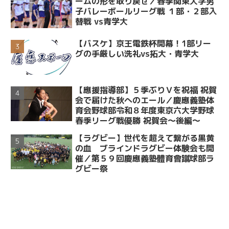
ームの形を取り戻せ／春季関東大学男
子バレーボールリーグ戦 １部・２部入
替戦 vs青学大
【バスケ】京王電鉄杯開幕！1部リー
グの手厳しい洗礼vs拓大・青学大
【應援指導部】５季ぶりＶを祝福 祝賀
会で届けた秋へのエール／慶應義塾体
育会野球部令和８年度東京六大学野球
春季リーグ戦優勝 祝賀会～後編～
【ラグビー】世代を超えて繋がる黒黄
の血 ブラインドラグビー体験会も開
催／第５９回慶應義塾體育會蹴球部ラ
グビー祭