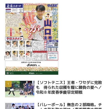
【ソフトテニス】王者・ワセダに完敗
も 得られた収穫を糧に勝負の夏へ／
令和８年度春季慶早定期戦
【バレーボール】無念の２部降格。チ