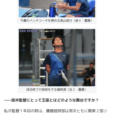
今鷹のベンチコーチを務める高山統行（経４・慶應）
試合終了の挨拶をする藤岡源（法２・慶應）
——坂井監督にとって王座とはどのような舞台ですか？
私が監督１年目の時は、慶應庭球部は男女ともに関東２部リ