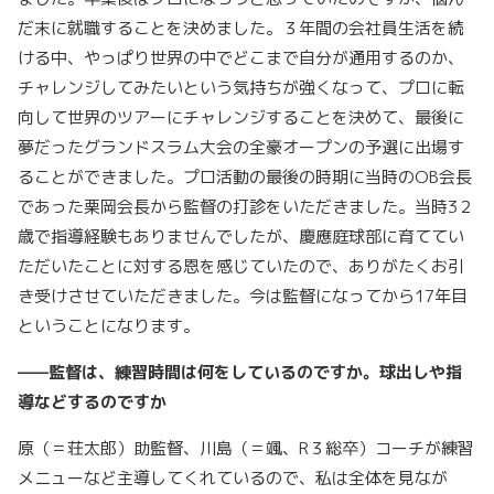
だ末に就職することを決めました。３年間の会社員生活を続
ける中、やっぱり世界の中でどこまで自分が通用するのか、
チャレンジしてみたいという気持ちが強くなって、プロに転
向して世界のツアーにチャレンジすることを決めて、最後に
夢だったグランドスラム大会の全豪オープンの予選に出場す
ることができました。プロ活動の最後の時期に当時のOB会長
であった栗岡会長から監督の打診をいただきました。当時3２
歳で指導経験もありませんでしたが、慶應庭球部に育ててい
ただいたことに対する恩を感じていたので、ありがたくお引
き受けさせていただきました。今は監督になってから17年目
ということになります。
——監督は、練習時間は何をしているのですか。球出しや指
導などするのですか
原（＝荘太郎）助監督、川島（＝颯、R３総卒）コーチが練習
メニューなど主導してくれているので、私は全体を見なが