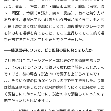
えて、眞田（＝将吾、環１・四日市工業）、脇坂（留衣、環
３・興國）、今鷹（＝洸太、商４・慶應）、有本と競争力が
あります。誰が出てもいけるという自信があります。もとも
と選手層が厚くない慶應にとっては、単複重複でプレーでき
る体力ある選手を育てること、そこに並行してそこに続く選
手を育てることがとても重要と考えてきました。
——藤原選手について、どう監督の目に映りましたか
７月末にはユニバーシアード日本代表の中国遠征もあった
し、そのあとにインカレも続いて疲れは当然あったと思うん
ですけど、彼の場合は試合の中で調子を上げられるんです
よ。そういう彼の長所がインカレの中でも生きました。今年
は就職活動もあったので試合経験を作りにくく試合勘をうま
く調整しにくかっただけに、試合の中で調整していったのは
流石だったなと思いますね。