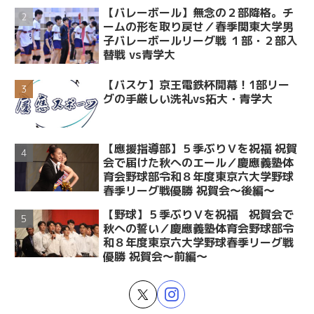
【バレーボール】無念の２部降格。チ
ームの形を取り戻せ／春季関東大学男
子バレーボールリーグ戦 １部・２部入
替戦 vs青学大
【バスケ】京王電鉄杯開幕！1部リー
グの手厳しい洗礼vs拓大・青学大
【應援指導部】５季ぶりＶを祝福 祝賀
会で届けた秋へのエール／慶應義塾体
育会野球部令和８年度東京六大学野球
春季リーグ戦優勝 祝賀会～後編～
【野球】５季ぶりＶを祝福 祝賀会で
秋への誓い／慶應義塾体育会野球部令
和８年度東京六大学野球春季リーグ戦
優勝 祝賀会～前編～