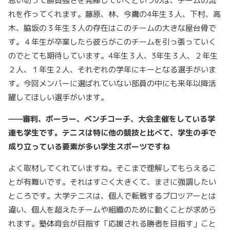
思い切って勝負強さを発揮していくというのは、チームの流
れを作ってくれます。藤原、林、今鷹の4年生３人、下村、高
木、脇坂の３年生３人の存在はこのチームの大きな屋台骨で
す。４年生が卒業したら彼らがこのチームを引っ張っていく
のでとても期待しています。4年生３人、3年生３人、２年生
２人、１年生２人、それぞれの学年にキーとなる選手がいま
す。今回メンバーに選ばれていない部員の中にも来年以降活
躍してほしい選手がいます。
——審判、ボーラー、ベンチコーチ、大会主催をしている学
連も学生です。テニスは特に他の競技と比べて、学生の手で
成り立っている要素が多い学生スポーツですね
よく取材してくれていますね。そこまで理解してもらえるこ
とが有難いです。それはすごく大きくて、まさに強調したい
ところです。大学テニスは、個人で転戦するプロツアーとは
違い、個人を超えたチームや組織のために動くことが求めら
れます。塾体育会が目指す「応援される勝者を目指す」こと