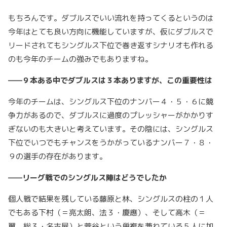
もちろんです。ダブルスでいい流れを持ってくるというのは
今年はとても良い方向に機能していますが、仮にダブルスで
リードされてもシングルス下位で巻き返すシナリオも作れる
のも今年のチームの強みでもありますね。
——９本ある中でダブルスは３本ありますが、この重要性は
今年のチームは、シングルス下位のナンバー４・５・６に競
争力があるので、ダブルスに過度のプレッシャーがかかりす
ぎないのも大きいと考えています。その陰には、シングルス
下位でいつでもチャンスをうかがっているナンバー７・８・
９の選手の存在があります。
——リーグ戦でのシングルス陣はどうでしたか
個人戦で結果を残している藤原と林、シングルスの柱の１人
でもある下村（＝亮太朗、法３・慶應）、そして高木（＝
翼、総３・名古屋）と菅谷という単複を兼ねている５人に加