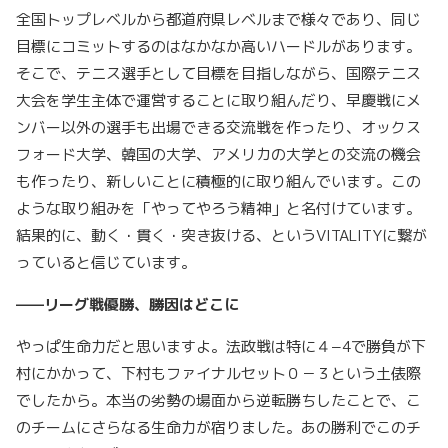
全国トップレベルから都道府県レベルまで様々であり、同じ
目標にコミットするのはなかなか高いハードルがあります。
そこで、テニス選手として目標を目指しながら、国際テニス
大会を学生主体で運営することに取り組んだり、早慶戦にメ
ンバー以外の選手も出場できる交流戦を作ったり、オックス
フォード大学、韓国の大学、アメリカの大学との交流の機会
も作ったり、新しいことに積極的に取り組んでいます。この
ような取り組みを「やってやろう精神」と名付けています。
結果的に、動く・貫く・突き抜ける、というVITALITYに繋が
っていると信じています。
——リーグ戦優勝、勝因はどこに
やっぱ生命力だと思いますよ。法政戦は特に４−4で勝負が下
村にかかって、下村もファイナルセット０－３という土俵際
でしたから。本当の劣勢の場面から逆転勝ちしたことで、こ
のチームにさらなる生命力が宿りました。あの勝利でこのチ