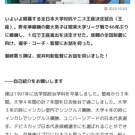
2023.10.03
いよいよ開幕する全日本大学対抗テニス王座決定試合（王
座）。昨年準優勝の慶大男子は関東大学リーグ戦で
46年ぶり
に優勝し、１位で王座進出を決定させた。悲願の全国制覇に
向け、選手・コーチ・監督にお話を伺った。
最終第５弾は、坂井利彰監督にお話を伺いました！
——自己紹介をお願いします
僕は1997年に法学部政治学科を卒業しました。塾高から３年
間、大学４年間の計７年間を日吉蝮谷で過ごしました。大学
３年の時にインカレ室内でシングルス優勝、大学４年の時に
インカレでシングルス優勝、ユニバーシアードの日本代表選
手、デビスカップ日本代表候補選手にも選ばれることができ
ました。卒業後はプロになろうと思っていたのですが、悩ん