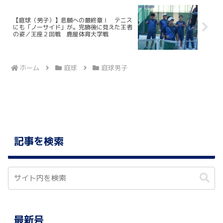
【庭球（男子）】悲願への最終章Ⅰ テニス
にも「ノーサイド」が。完勝後に見えた王者
の姿／王座２回戦 鹿屋体育大学戦
ホーム
庭球
庭球男子
記事を検索
最新号