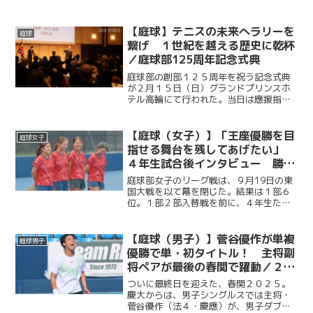
し続けた菅谷優作（法４・慶應）。その
活躍の裏にある葛藤と努力。引退した今
だからこそ語れるその思いに迫る。
【庭球】テニスの未来へラリーを
庭球
繋げ １世紀を越える歴史に乾杯
／庭球部125周年記念式典
庭球部の創部１２５周年を祝う記念式典
が２月１５日（日）グランドプリンスホ
テル高輪にて行われた。当日は應援指導
部をはじめ、庭球部OBの伊藤公平塾長な
ど多くのOB、OGや慶大関係者が集ま
り、慶大庭球部の映えある実績と輝かし
【庭球（女子）】「王座優勝を目
庭球女子
い未来を象徴するような...
指せる舞台を残してあげたい」
４年生試合後インタビュー 勝利
掴めず１部６位で入替戦へ／関東
庭球部女子のリーグ戦は、９月19日の東
大学テニスリーグ1部vs東国大
国大戦を以て幕を閉じた。結果は１部６
位。１部２部入替戦を前に、４年生たち
は何を思うのか。リーグ戦を戦い終え、
入替戦を控える彼女たちの想いに迫る。
今回は女子部４年生である、主将・大橋
【庭球（男子）】菅谷優作が単複
庭球男子
麗美華選手（総４・光明...
優勝で単・初タイトル！ 主将副
将ペアが最後の春関で躍動／２０
２５年関東学生テニストーナメン
ついに最終日を迎えた、春関２０２５。
ト大会（春関）
慶大からは、男子シングルスでは主将・
菅谷優作（法４・慶應）が、男子ダブル