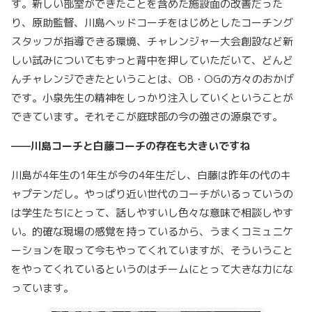
す。新しい部室ができたことを含めた施設面の改善だった
り、原助監督、川島ヘッドコーチをはじめとしたコーチング
スタッフが指導できる環境、チャレンジャー大会創設など新
しい試みについてもずっと背中を押していただいて、どんど
んチャレンジできたということは、OB・OGの方々のおかげ
です。小泉先生の精神をしっかり注入していくということが
できています。それそこが庭球部の今の強さの源泉です。
——川島コーチと白藤コーチの存在も大きいですね
川島が4年生の1年生が今の4年生だし、白藤は昨年の代のキ
ャプテンだし。やっぱり近い世代のコーチがいるっていうの
は学生たちにとって、話しやすいし色々な意味で相談しやす
い。的確な現場の感覚を持っているから、うまくコミュニケ
ーションを取って今もやってくれていますが、そういうこと
をやってくれているというのはチームにとって大きな力にな
っています。