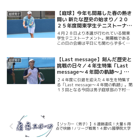
スは菅谷優作（主将）・有本響（副将／
総４・慶應）ペアが決勝に駒を進めた。
シングルス決勝は、菅谷の１セットダウ
【庭球】今年も開幕した春の熱き
庭球男子
ンからスタート。それでも...
闘い 新たな歴史の始まり／２０
２５年度関東学生テニストーナメ
ント
４月２８日より本選が行われている関東
学生テニストーナメント。開幕戦である
この日の会場は平日にも関わらず多くの
選手や観客であふれかえっていた。朝か
ら空は厚い雨雲に覆われ若干の涼しさを
感じさせるも、そんな天気とは対照的に
【Last message】刻んだ歴史と
庭球男子
熱気と歓喜にあふれる有明...
挑戦の日々／４年生特集「Last
message～４年間の軌跡～」
No.13・下村亮太朗（庭球部男
２４年度に引退を迎えた４年生を特集す
子）
る「Last message～４年間の軌跡」。第
１３回となる今回は男子庭球部の下村亮
太朗（法４・慶應）。１年間、男子庭球
部の主将を務め、リーダーとして、選手
としての存在感を見せつけた。引退を迎
えて半年の現...
【ソッカー（男子）】６連勝達成！大量６得
点で快勝！/ リーグ戦第１４節VS國學院大学