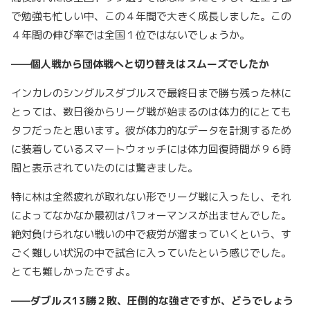
で勉強も忙しい中、この４年間で大きく成長しました。この
４年間の伸び率では全国１位ではないでしょうか。
——個人戦から団体戦へと切り替えはスムーズでしたか
インカレのシングルスダブルスで最終日まで勝ち残った林に
とっては、数日後からリーグ戦が始まるのは体力的にとても
タフだったと思います。彼が体力的なデータを計測するため
に装着しているスマートウォッチには体力回復時間が９６時
間と表示されていたのには驚きました。
特に林は全然疲れが取れない形でリーグ戦に入ったし、それ
によってなかなか最初はパフォーマンスが出ませんでした。
絶対負けられない戦いの中で疲労が溜まっていくという、す
ごく難しい状況の中で試合に入っていたという感じでした。
とても難しかったですよ。
——ダブルス13勝２敗、圧倒的な強さですが、どうでしょう