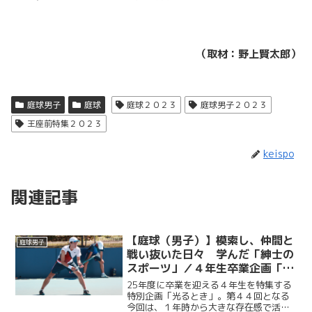
（取材：野上賢太郎）
庭球男子
庭球
庭球２０２３
庭球男子２０２３
王座前特集２０２３
keispo
関連記事
【庭球（男子）】模索し、仲間と
庭球男子
戦い抜いた日々 学んだ「紳士の
スポーツ」／４年生卒業企画「光
るとき」 No.44・菅谷優作
25年度に卒業を迎える４年生を特集する
特別企画「光るとき」。第４４回となる
今回は、１年時から大きな存在感で活躍