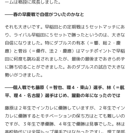
ームは格段に成長しました。
——春の早慶戦で自信がついたのかなと
それも大きいです。早稲田との定期戦は５セットマッチにあ
り、ライバル早稲田に５セットで勝ったというのは、大きな
自信になりました。特にダブルスの有本（＝響、総２・慶
應）と菅谷（＝優作、法２・慶應）はマッチポイントで早稲
田に何度も跳ね返されましたが、最後の最後まであきらめず
に勝ち切ることができました。あのダブルスの試合で大きな
勢いがつきました。
——個人戦でも藤原（＝智也、環４・東山）選手、林（＝航
平、理４・名古屋）選手はじめ、躍動の年になったのでは
藤原は２年生でインカレに優勝していますが、２年生でイン
カレに優勝するとモチベーションの保ち方はとても難しいの
ですが、３年生で準優勝、４年生で優勝は見事でした。林は
高校時代には全国トップ選手ではなかったですし、理工学部