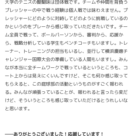
大学のテニスの醍醐味は団体戦です。チームや仲間を背負う
プレッシャーの中で戦う経験は個人戦では味わえません。プ
レッシャーにどのように対峙してどのように挑戦しているの
かというのをプレーから感じ取っていただきたいです。チー
ム全員で戦って、ボールパーソンから、審判から、応援か
ら、戦略分析している学生もベンチコーチもいますし。トレ
ーナー、トレーニングの担当もいるし、並行して横浜慶應チ
ャレンジャー国際大会の準備している人間もいますし。みん
なが本当に全チームワークで戦っているというところも、コ
ート上からは見えにくいんですけど、そこも何か感じ取って
もらえると、この庭球部の活動というものがすごく報われ
る。みんなが頑張っていることが、報われると言ったら変だ
けど、そういうところも感じ取っていただけるとうれしいな
と思います。
——ありがとうございました！応援しています！