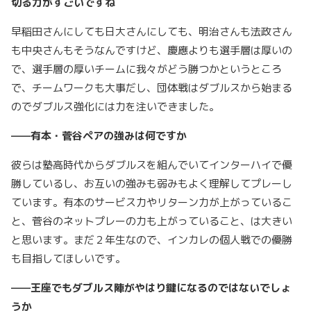
切る力がすごいですね
早稲田さんにしても日大さんにしても、明治さんも法政さん
も中央さんもそうなんですけど、慶應よりも選手層は厚いの
で、選手層の厚いチームに我々がどう勝つかというところ
で、チームワークも大事だし、団体戦はダブルスから始まる
のでダブルス強化には力を注いできました。
——有本・菅谷ペアの強みは何ですか
彼らは塾高時代からダブルスを組んでいてインターハイで優
勝しているし、お互いの強みも弱みもよく理解してプレーし
ています。有本のサービス力やリターン力が上がっているこ
と、菅谷のネットプレーの力も上がっていること、は大きい
と思います。まだ２年生なので、インカレの個人戦での優勝
も目指してほしいです。
——王座でもダブルス陣がやはり鍵になるのではないでしょ
うか