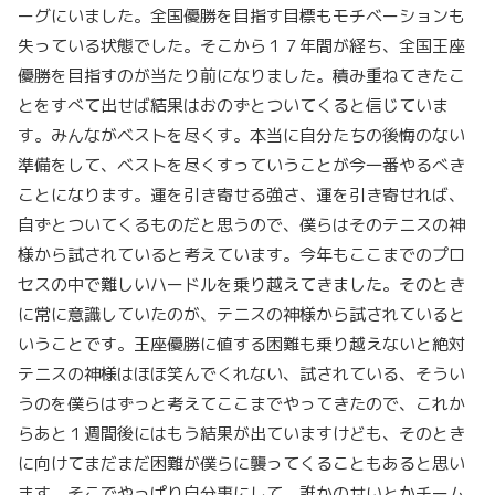
ーグにいました。全国優勝を目指す目標もモチベーションも
失っている状態でした。そこから１７年間が経ち、全国王座
優勝を目指すのが当たり前になりました。積み重ねてきたこ
とをすべて出せば結果はおのずとついてくると信じていま
す。みんながベストを尽くす。本当に自分たちの後悔のない
準備をして、ベストを尽くすっていうことが今一番やるべき
ことになります。運を引き寄せる強さ、運を引き寄せれば、
自ずとついてくるものだと思うので、僕らはそのテニスの神
様から試されていると考えています。今年もここまでのプロ
セスの中で難しいハードルを乗り越えてきました。そのとき
に常に意識していたのが、テニスの神様から試されていると
いうことです。王座優勝に値する困難も乗り越えないと絶対
テニスの神様はほほ笑んでくれない、試されている、そうい
うのを僕らはずっと考えてここまでやってきたので、これか
らあと１週間後にはもう結果が出ていますけども、そのとき
に向けてまだまだ困難が僕らに襲ってくることもあると思い
ます。そこでやっぱり自分事にして、誰かのせいとかチーム