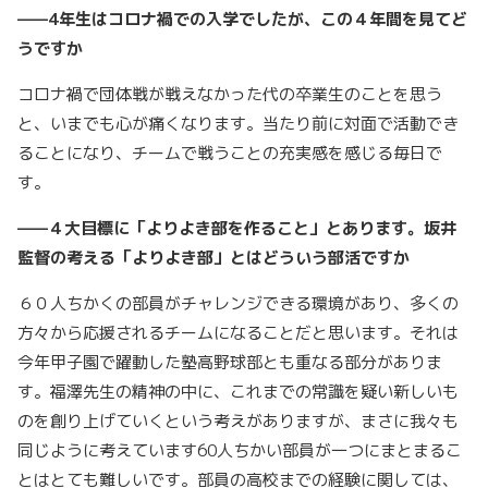
——4年生はコロナ禍での入学でしたが、この４年間を見てど
うですか
コロナ禍で団体戦が戦えなかった代の卒業生のことを思う
と、いまでも心が痛くなります。当たり前に対面で活動でき
ることになり、チームで戦うことの充実感を感じる毎日で
す。
——４大目標に「よりよき部を作ること」とあります。坂井
監督の考える「よりよき部」とはどういう部活ですか
６０人ちかくの部員がチャレンジできる環境があり、多くの
方々から応援されるチームになることだと思います。それは
今年甲子園で躍動した塾高野球部とも重なる部分がありま
す。福澤先生の精神の中に、これまでの常識を疑い新しいも
のを創り上げていくという考えがありますが、まさに我々も
同じように考えています60人ちかい部員が一つにまとまるこ
とはとても難しいです。部員の高校までの経験に関しては、