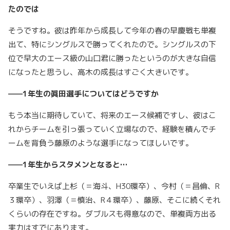
たのでは
そうですね。彼は昨年から成長して今年の春の早慶戦も単複
出て、特にシングルスで勝ってくれたので。シングルスの下
位で早大のエース級の山口君に勝ったというのが大きな自信
になったと思うし、高木の成長はすごく大きいです。
——1年生の眞田選手についてはどうですか
もう本当に期待していて、将来のエース候補ですし、彼はこ
れからチームを引っ張っていく立場なので、経験を積んでチ
ームを背負う藤原のような選手になってほしいです。
——1年生からスタメンとなると…
卒業生でいえば上杉（＝海斗、H30環卒）、今村（＝昌倫、R
３環卒）、羽澤（＝慎治、R４環卒）、藤原、そこに続くそれ
くらいの存在ですね。ダブルスも得意なので、単複両方出る
実力はすでにあります。