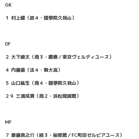
GK
１ 村上健（政４・國學院久我山）
DF
２ 大下崚太（商３・慶應／東京ヴェルディユース）
４ 内藤豪（法４・駒大高）
５ 山口紘生（商４・國學院久我山）
２９ 三浦成貴（商２・浜松開誠館）
MF
７ 齋藤真之介（経３・桜修館／FC町田ゼルビアユース）