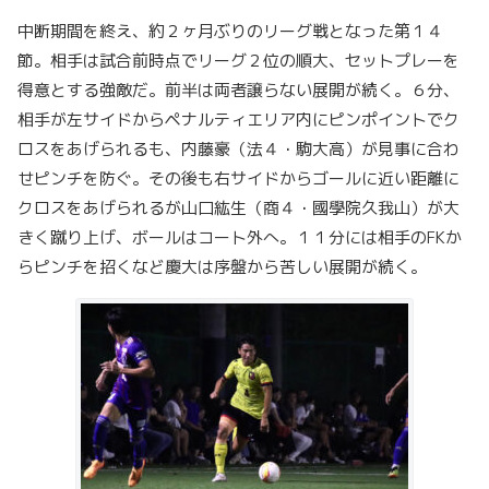
中断期間を終え、約２ヶ月ぶりのリーグ戦となった第１４
節。相手は試合前時点でリーグ２位の順大、セットプレーを
得意とする強敵だ。前半は両者譲らない展開が続く。６分、
相手が左サイドからペナルティエリア内にピンポイントでク
ロスをあげられるも、内藤豪（法４・駒大高）が見事に合わ
せピンチを防ぐ。その後も右サイドからゴールに近い距離に
クロスをあげられるが山口紘生（商４・國學院久我山）が大
きく蹴り上げ、ボールはコート外へ。１１分には相手のFKか
らピンチを招くなど慶大は序盤から苦しい展開が続く。