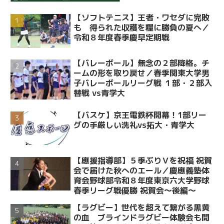
【ソフトテニス】王者・ワセダに完敗
も 得られた収穫を糧に勝負の夏へ／
令和８年度春季慶早定期戦
【バレーボール】無念の２部降格。チ
ームの形を取り戻せ／春季関東大学男
子バレーボールリーグ戦 １部・２部入
替戦 vs青学大
【バスケ】京王電鉄杯開幕！1部リー
グの手厳しい洗礼vs拓大・青学大
【應援指導部】５季ぶりＶを祝福 祝賀
会で届けた秋へのエール／慶應義塾体
育会野球部令和８年度東京六大学野球
春季リーグ戦優勝 祝賀会～後編～
【ラグビー】世代を超えて繋がる黒黄
の血 ブラインドラグビー体験会も開