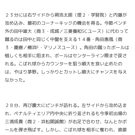
２３分には右サイドから朔浩太朗（理２・学習院）と内藤が
攻め込み、最初のコーナーキックの機会を得る。今節ベンチ
外の田中雄大（商３・成城／三菱養和SCユース）に代わって
蹴るのは田中と同じく中盤を支える１４番・角田惠風（商
３・慶應／横浜F・マリノスユース）。角田の蹴ったボールは
惜しくも相手に阻まれ、ボールはセンターライン際まで戻さ
れる。こぼれ球からカウンターを狙う順大を食い止めたの
は、やはり茅野。しっかりとカットし順大にチャンスを与え
なかった。
２８分、再び慶大にピンチが訪れる。左サイドから攻め込ま
れ、ペナルティエリア内中央に折り返されるも今季初出場の
三浦成貴（商２・浜松開誠館）が右足で合わせ、なんとかボ
ールを弾き飛ばす。しかし、こぼれ球を相手に奪われ、直接