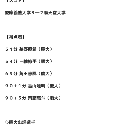
【スコア】
慶應義塾大学３―２順天堂大学
【得点者】
５１分 茅野優希（慶大）
５４分 三輪椋平（順大）
６９分 角田惠風（慶大）
９０＋１分 香山達明（慶大）
９０＋５分 齊藤慈斗（順大）
◇慶大出場選手