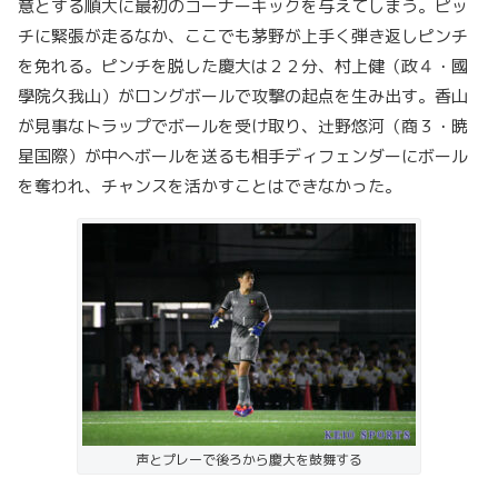
意とする順大に最初のコーナーキックを与えてしまう。ピッ
チに緊張が走るなか、ここでも茅野が上手く弾き返しピンチ
を免れる。ピンチを脱した慶大は２２分、村上健（政４・國
學院久我山）がロングボールで攻撃の起点を生み出す。香山
が見事なトラップでボールを受け取り、辻野悠河（商３・暁
星国際）が中へボールを送るも相手ディフェンダーにボール
を奪われ、チャンスを活かすことはできなかった。
声とプレーで後ろから慶大を鼓舞する