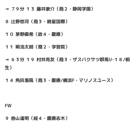
→ ７９分 １３ 藤井漱介（商２・静岡学園）
８ 辻野悠河（商３・暁星国際）
１０ 茅野優希（政４・慶應）
１１ 朔浩太朗（理２・学習院）
→ ６３分 １９ 村井亮友（商３・ザスパクサツ群馬U-１８/桐
生）
１４ 角田惠風（商３・慶應/横浜F・マリノスユース）
FW
９ 香山達明（経４・慶應志木）