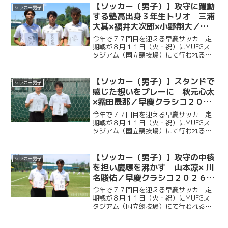
ッチに立つ。今回ケイスポでは選手だけ
【ソッカー（男子）】攻守に躍動
ソッカー男子
ではなく、グラウンドマ...
する塾高出身３年生トリオ 三浦
大其×福井大次郎×小野翔大／早
慶クラシコ２０２６直前企画第４
今年で７７回目を迎える早慶サッカー定
弾
期戦が８月１１日（火・祝）にMUFGス
タジアム（国立競技場）にて行われる。
ソッカー部（男子）は昨年に続く早慶戦
連覇を目指し、２年ぶりに国立競技場の
ピッチに立つ。今回ケイスポでは選手だ
【ソッカー（男子）】スタンドで
ソッカー男子
けではなく、グラウンド...
感じた想いをプレーに 秋元心太
×霜田晟那／早慶クラシコ２０２
６直前企画第３弾
今年で７７回目を迎える早慶サッカー定
期戦が８月１１日（火・祝）にMUFGス
タジアム（国立競技場）にて行われる。
ソッカー部（男子）は昨年に続く早慶戦
連覇目指し、２年ぶりに国立競技場のピ
ッチに立つ。今回ケイスポでは選手だけ
【ソッカー（男子）】攻守の中核
ソッカー男子
ではなく、グラウンドマ...
を担い慶應を沸かす 山本凉× 川
名駿佑／早慶クラシコ２０２６直
前企画第２弾
今年で７７回目を迎える早慶サッカー定
期戦が８月１１日（火・祝）にMUFGス
タジアム（国立競技場）にて行われる。
ソッカー部（男子）は昨年に続く早慶戦
連覇目指し、２年ぶりに国立競技場のピ