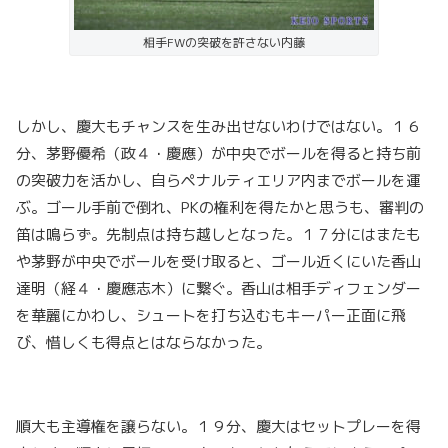
相手FWの突破を許さない内藤
しかし、慶大もチャンスを生み出せないわけではない。１６
分、茅野優希（政４・慶應）が中央でボールを得ると持ち前
の突破力を活かし、自らペナルティエリア内までボールを運
ぶ。ゴール手前で倒れ、PKの権利を得たかと思うも、審判の
笛は鳴らず。先制点は持ち越しとなった。１７分にはまたも
や茅野が中央でボールを受け取ると、ゴール近くにいた香山
達明（経４・慶應志木）に繋ぐ。香山は相手ディフェンダー
を華麗にかわし、シュートを打ち込むもキーパー正面に飛
び、惜しくも得点とはならなかった。
順大も主導権を譲らない。１９分、慶大はセットプレーを得