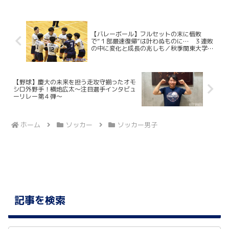
ッチに立つ。今回ケイスポでは選手だけ
ではなく、グラウンドマ...
【バレーボール】フルセットの末に惜敗
で“１部最速復帰”は叶わぬものに… ３連敗
の中に変化と成長の兆しも／秋季関東大学男
子２部バレーボールリーグ戦 第９戦 vs 中院
大
【野球】慶大の未来を担う走攻守揃ったオモ
シロ外野手！横地広太〜注目選手インタビュ
ーリレー第４弾〜
ホーム
ソッカー
ソッカー男子
記事を検索