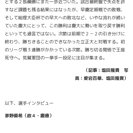
とする２部優勝にまた一歩近づいた。試合最終盤で失点を許
すなど課題も残る結果にはなったが、早慶定期戦での敗戦、
そして総理大臣杯での早大への敗北など、いやな流れが続い
ていた慶大にとって、この勝利は慶大に勢いを取り戻す勝利
といっても過言ではない。次節は前期で２－２の引き分けに
終わり、勝ちきることのできなかった立正大と対戦する。初
のリーグ戦３連勝がかかっている次節。勝ち切る覚悟で王座
死守へ。荒鷲軍団の一挙手一投足に注目が集まる。
（記事：塩田隆貴 写
真：愛宕百華、塩田隆貴）
以下、選手インタビュー
茅野優希（政４・慶應）