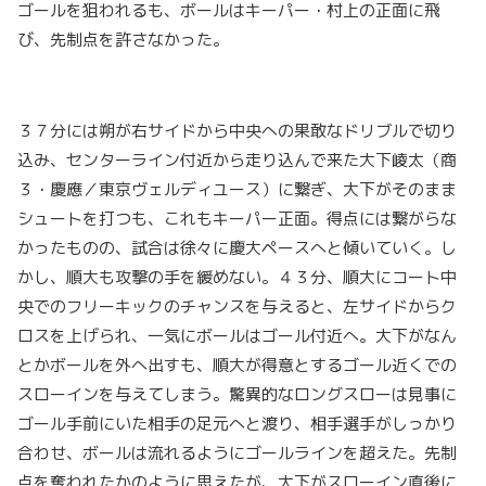
ゴールを狙われるも、ボールはキーパー・村上の正面に飛
び、先制点を許さなかった。
３７分には朔が右サイドから中央への果敢なドリブルで切り
込み、センターライン付近から走り込んで来た大下崚太（商
３・慶應／東京ヴェルディユース）に繋ぎ、大下がそのまま
シュートを打つも、これもキーパー正面。得点には繋がらな
かったものの、試合は徐々に慶大ペースへと傾いていく。し
かし、順大も攻撃の手を緩めない。４３分、順大にコート中
央でのフリーキックのチャンスを与えると、左サイドからク
ロスを上げられ、一気にボールはゴール付近へ。大下がなん
とかボールを外へ出すも、順大が得意とするゴール近くでの
スローインを与えてしまう。驚異的なロングスローは見事に
ゴール手前にいた相手の足元へと渡り、相手選手がしっかり
合わせ、ボールは流れるようにゴールラインを超えた。先制
点を奪われたかのように思えたが、大下がスローイン直後に