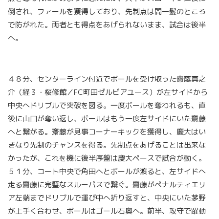
倒され、ファールを獲得しており、先制点は間一髪のところ
で防がれた。両者とも得点をあげられないまま、試合は後半
へ。
４８分、センターライン付近でボールを受け取った齋藤真之
介（経３・桜修館／FC町田ゼルビアユース）が左サイドから
中央へドリブルで突破を図る。一度ボールを奪われるも、直
後に山口が奪い返し、ボールはもう一度左サイドにいた齋藤
へと繋がる。齋藤が見事コーナーキックを獲得し、慶大はい
きなり先制のチャンスを得る。先制点をあげることは出来な
かったが、これを機に後半序盤は慶大ペースで試合が動く。
５１分、コート中央で角田へとボールが渡ると、左サイドへ
走る齋藤に完璧なスルーパスで繋ぐ。齋藤がペナルティエリ
ア左端までドリブルで運び中へ折り返すと、中央にいた茅野
が上手く合わせ、ボールはゴール右奥へ。前半、攻守で躍動