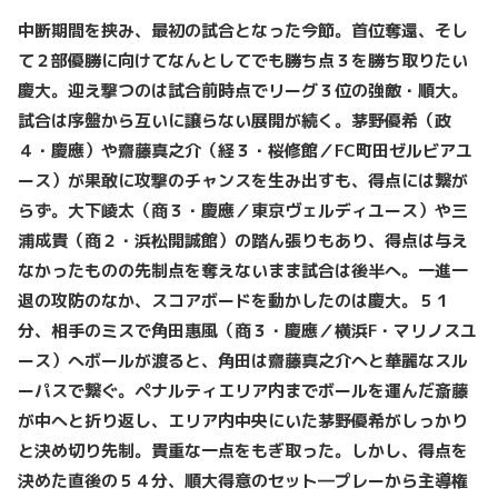
中断期間を挟み、最初の試合となった今節。首位奪還、そし
て２部優勝に向けてなんとしてでも勝ち点３を勝ち取りたい
慶大。迎え撃つのは試合前時点でリーグ３位の強敵・順大。
試合は序盤から互いに譲らない展開が続く。茅野優希（政
４・慶應）や齋藤真之介（経３・桜修館／FC町田ゼルビアユ
ース）が果敢に攻撃のチャンスを生み出すも、得点には繋が
らず。大下崚太（商３・慶應／東京ヴェルディユース）や三
浦成貴（商２・浜松開誠館）の踏ん張りもあり、得点は与え
なかったものの先制点を奪えないまま試合は後半へ。一進一
退の攻防のなか、スコアボードを動かしたのは慶大。５１
分、相手のミスで角田惠風（商３・慶應／横浜F・マリノスユ
ース）へボールが渡ると、角田は齋藤真之介へと華麗なスル
ーパスで繋ぐ。ペナルティエリア内までボールを運んだ斎藤
が中へと折り返し、エリア内中央にいた茅野優希がしっかり
と決め切り先制。貴重な一点をもぎ取った。しかし、得点を
決めた直後の５４分、順大得意のセット―プレーから主導権