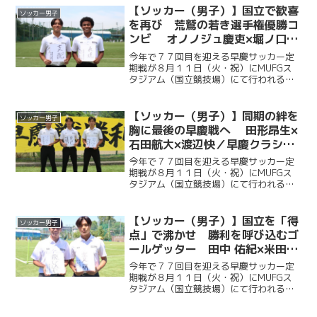
【ソッカー（男子）】国立で歓喜
ソッカー男子
を再び 荒鷲の若き選手権優勝コ
ンビ オノノジュ慶吏×堀ノ口瑛
太／早慶クラシコ２０２６直前企
今年で７７回目を迎える早慶サッカー定
画第７弾
期戦が８月１１日（火・祝）にMUFGス
タジアム（国立競技場）にて行われる。
ソッカー部（男子）は昨年に続く早慶戦
連覇目指し、２年ぶりに国立競技場のピ
ッチに立つ。今回ケイスポでは選手だけ
【ソッカー（男子）】同期の絆を
ソッカー男子
ではなく、グラウンドマ...
胸に最後の早慶戦へ 田形昂生×
石田航大×渡辺快／早慶クラシコ
２０２６直前企画第６弾
今年で７７回目を迎える早慶サッカー定
期戦が８月１１日（火・祝）にMUFGス
タジアム（国立競技場）にて行われる。
ソッカー部（男子）は昨年に続く早慶戦
連覇目指し、２年ぶりに国立競技場のピ
ッチに立つ。今回ケイスポでは選手だけ
【ソッカー（男子）】国立を「得
ソッカー男子
ではなく、グラウンドマ...
点」で沸かせ 勝利を呼び込むゴ
ールゲッター 田中 佑紀×米田壮
志／早慶クラシコ２０２６直前企
今年で７７回目を迎える早慶サッカー定
画第５弾
期戦が８月１１日（火・祝）にMUFGス
タジアム（国立競技場）にて行われる。
ソッカー部（男子）は昨年に続く早慶戦
連覇目指し、２年ぶりに国立競技場のピ