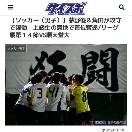
【ソッカー（男子）】茅野優＆角田が攻守
で躍動 上級生の意地で首位奪還/リーグ
戦第１４節VS順天堂大
ソッカー男子
2024.10.18