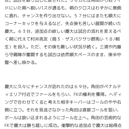
点。試合を振り出しに戻された。５６分には角田から右サイ
ドにいた朔へ鋭いパスが通るも、朔のクロスはわずかに奥側
に逸れ、チャンスを作り出せない。５７分にはまたも順大に
コーナーキックを与えるなど、失点後も苦しい展開が続いた
慶大。６３分、追加点の欲しい慶大は試合の流れを変えるべ
く朔に代えて村井亮友（商３・ザスパクサツ群馬U-１８/桐
生）を投入。ただ、その後も厳しい状況が続く。三浦や内藤
ら守備陣が奮闘するも試合は依然順大ペースのまま、後半中
盤へ差し掛かる。
慶大に久々にチャンスが訪れたのは６９分。角田がペナルテ
ィエリア付近でファールをもらい、FKの権利を獲得。ヘディ
ングで合わせてくると考えた相手キーパーはゴールのやや右
側に立つ。それを見逃さなかった角田は直接ゴールを狙い、
ボールは吸い込まれるようにゴール左上へ。角田の芸術的な
FKで慶大は勝ち越しに成功。衝撃的な追加点で慶大は総得点