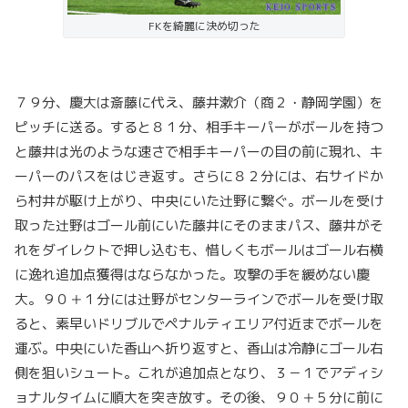
FKを綺麗に決め切った
７９分、慶大は斎藤に代え、藤井漱介（商２・静岡学園）を
ピッチに送る。すると８１分、相手キーパーがボールを持つ
と藤井は光のような速さで相手キーパーの目の前に現れ、キ
ーパーのパスをはじき返す。さらに８２分には、右サイドか
ら村井が駆け上がり、中央にいた辻野に繋ぐ。ボールを受け
取った辻野はゴール前にいた藤井にそのままパス、藤井がそ
れをダイレクトで押し込むも、惜しくもボールはゴール右横
に逸れ追加点獲得はならなかった。攻撃の手を緩めない慶
大。９０＋１分には辻野がセンターラインでボールを受け取
ると、素早いドリブルでペナルティエリア付近までボールを
運ぶ。中央にいた香山へ折り返すと、香山は冷静にゴール右
側を狙いシュート。これが追加点となり、３－１でアディシ
ョナルタイムに順大を突き放す。その後、９０＋５分に前に