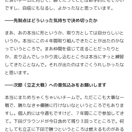
に良いチームに対して、勝てたってことは数字的にもでかい
ですし、自信にもなるし、よかったなと思っています。
――先制点はどういった気持ちで決め切ったか
まあ、あの本当に形というか、取り方としては自分らしいと
いうか。本当にこの４年間取り組んできたことが出たのかな
っていうところで。まあ仲間を信じて走ることだったりと
か、走り込んでしっかり流し込むところは本当にずっと練習
してきたことなんで。それが出たのはすごくうれしかったな
と思います。
――次節（立正大戦）への意気込みをお願いします
本当にまためちゃくちゃいいチームで。ただここも大事な一
戦で、勝たなきゃ優勝に行けないなというところでもありま
すし。個人的には今週もですけど、７年間ここで参加してき
て。下田グラウンドが今日含めて残り３回ってところで。何
としても立正に下田で勝つというところは燃えるものがある