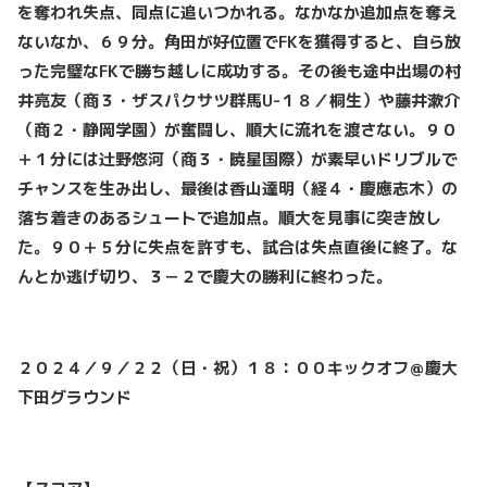
を奪われ失点、同点に追いつかれる。なかなか追加点を奪え
ないなか、６９分。角田が好位置でFKを獲得すると、自ら放
った完璧なFKで勝ち越しに成功する。その後も途中出場の村
井亮友（商３・ザスパクサツ群馬U-１８／桐生）や藤井漱介
（商２・静岡学園）が奮闘し、順大に流れを渡さない。９０
＋１分には辻野悠河（商３・暁星国際）が素早いドリブルで
チャンスを生み出し、最後は香山達明（経４・慶應志木）の
落ち着きのあるシュートで追加点。順大を見事に突き放し
た。９０＋５分に失点を許すも、試合は失点直後に終了。な
んとか逃げ切り、３－２で慶大の勝利に終わった。
２０２４／９／２２（日・祝）１８：００キックオフ＠慶大
下田グラウンド